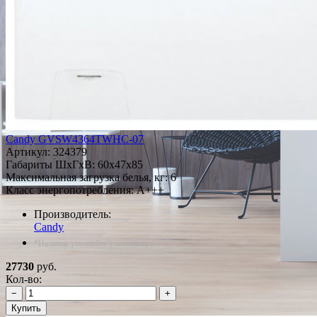
Candy GVSW4364TWHC-07
Артикул:
324379
Габариты ШxГxВ: 60x47x85
Максимальная загрузка белья, кг: 6
Класс энергопотребления: A+++
Производитель:
Candy
*Наличие уточняйте у менеджера
27730
руб.
Кол-во:
−
+
Купить