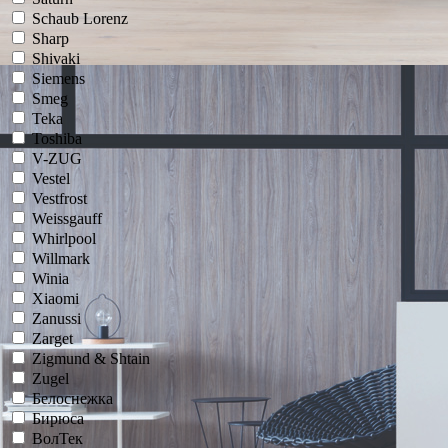
Schaub Lorenz
Sharp
Shivaki
Siemens
Smeg
Teka
Toshiba
V-ZUG
Vestel
Vestfrost
Weissgauff
Whirlpool
Willmark
Winia
Xiaomi
Zanussi
Zarget
Zigmund & Shtain
Zugel
Белоснежка
Бирюса
ВолТек