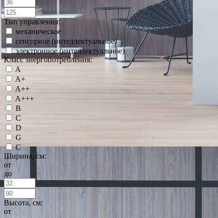
Тип управления:
механическое
сенсорное (интеллектуальное)
электронное (интеллектуальное)
Класс энергопотребления:
A
A+
A++
A+++
B
C
D
G
С
Ширина, см:
от
до
Высота, см:
от