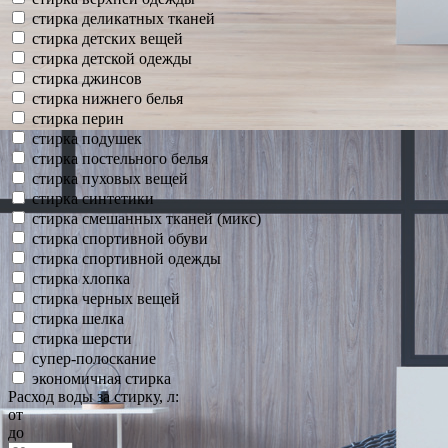
стирка деликатных тканей
стирка детских вещей
стирка детской одежды
стирка джинсов
стирка нижнего белья
стирка перин
стирка подушек
стирка постельного белья
стирка пуховых вещей
стирка синтетики
стирка смешанных тканей (микс)
стирка спортивной обуви
стирка спортивной одежды
стирка хлопка
стирка черных вещей
стирка шелка
стирка шерсти
супер-полоскание
экономичная стирка
Расход воды за стирку, л:
от
до