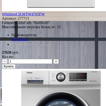
Whirlpool 3LWTW4705FW
Артикул:
277715
Габариты ШxГxВ: 70x69x107
Максимальная загрузка белья, кг: 15
Производитель:
Weissgauff
*Наличие уточняйте у менеджера
27650
руб.
Кол-во:
−
+
Купить