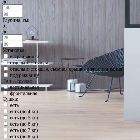
до
Глубина, см:
от
до
Установка:
встраиваемая
отдельно стоящая
отдельно стоящая, съемная крышка для встраивания
под раковину
Тип загрузки:
вертикальная
фронтальная
Сушка:
есть
есть (до 4 кг)
есть (до 5 кг)
есть (до 6 кг)
есть (до 7 кг)
есть (до 8 кг)