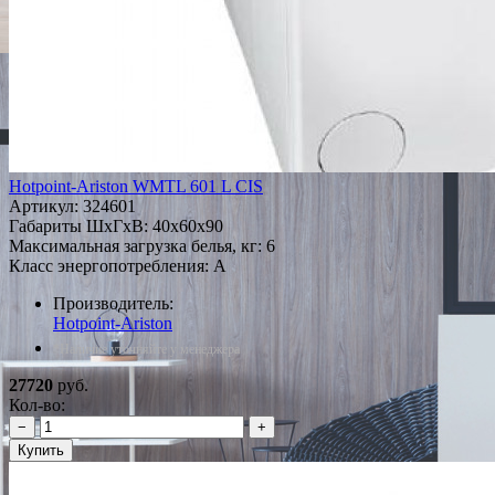
Hotpoint-Ariston WMTL 601 L CIS
Артикул:
324601
Габариты ШxГxВ: 40x60x90
Максимальная загрузка белья, кг: 6
Класс энергопотребления: A
Производитель:
Hotpoint-Ariston
*Наличие уточняйте у менеджера
27720
руб.
Кол-во:
−
+
Купить