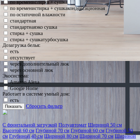
по временистирка + сушка
по временистирка + сушкаконденсационная
по остаточной влажности
стандартная
стандартнаяэко сушка
стирка + сушка
стирка + сушкатурбосушка
Дозагрузка белья:
есть
отсутствует
через дополнительный люк
через основной люк
Экосистема:
Amazon Alexa
Google Home
Работает в системе умный дом:
есть
Сбросить фильтр
Показать
С фронтальной загрузкой
Полуавтомат
Шириной 50 см
Высотой 60 см
Глубиной 70 см
Глубиной 60 см
Глубиной 50
см
Глубиной 40 см
Шириной 80 см
Шириной 70 см
Шириной