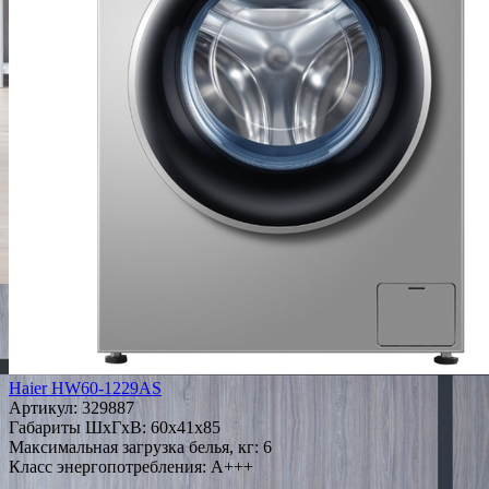
Haier HW60-1229AS
Артикул:
329887
Габариты ШxГxВ: 60x41x85
Максимальная загрузка белья, кг: 6
Класс энергопотребления: A+++