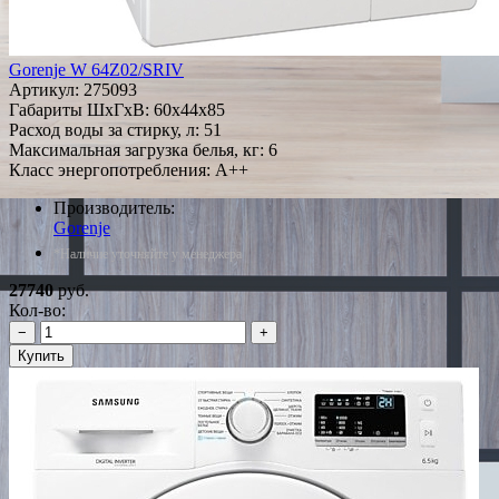
Gorenje W 64Z02/SRIV
Артикул:
275093
Габариты ШxГxВ: 60x44x85
Расход воды за стирку, л: 51
Максимальная загрузка белья, кг: 6
Класс энергопотребления: A++
Производитель:
Gorenje
*Наличие уточняйте у менеджера
27740
руб.
Кол-во:
−
+
Купить