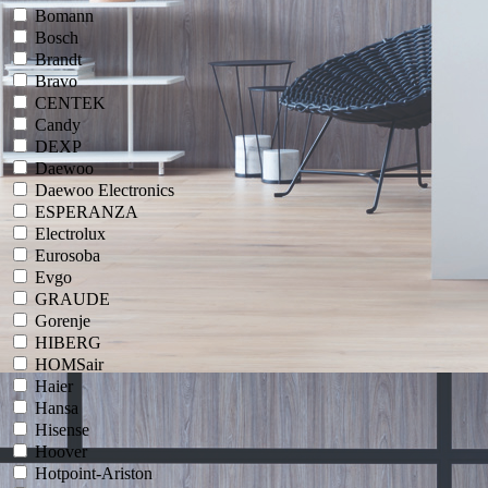
Bomann
Bosch
Brandt
Bravo
CENTEK
Candy
DEXP
Daewoo
Daewoo Electronics
ESPERANZA
Electrolux
Eurosoba
Evgo
GRAUDE
Gorenje
HIBERG
HOMSair
Haier
Hansa
Hisense
Hoover
Hotpoint-Ariston