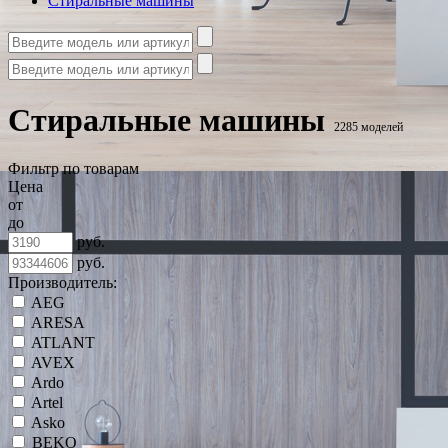
Стиральные машины
Стиральные машины
2285 моделей
Фильтр по товарам
Цена
от
до
руб.
руб.
Производитель:
AEG
ARESA
ATLANT
AVEX
Ardo
Artel
Asko
BEKO