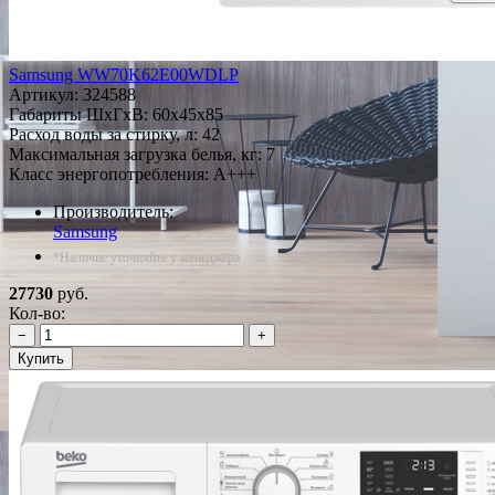
Samsung WW70K62E00WDLP
Артикул:
324588
Габариты ШxГxВ: 60x45x85
Расход воды за стирку, л: 42
Максимальная загрузка белья, кг: 7
Класс энергопотребления: A+++
Производитель:
Samsung
*Наличие уточняйте у менеджера
27730
руб.
Кол-во:
−
+
Купить