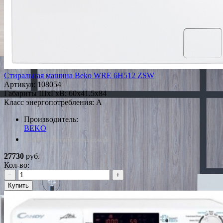
Стиральная машина Beko WRE 6H512 ZSW
Артикул:
108054
Габариты ШxГxВ: 60x41.5x84
Класс энергопотребления: A
Производитель:
BEKO
*Наличие уточняйте у менеджера
27730
руб.
Кол-во:
−
+
Купить