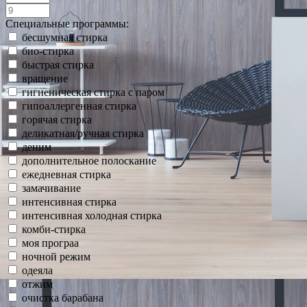
Специальные программы:
бесшумная стирка
био-стирка
быстрая стирка
вращение
гигиеническая стирка с паром
гипоаллергенная стирка
горячая стирка
деликатная/ручная стирка
деним
дополнительное полоскание
ежедневная стирка
замачивание
интенсивная стирка
интенсивная холодная стирка
комби-стирка
моя програа
ночной режим
одеяла
отжим
очистка барабана