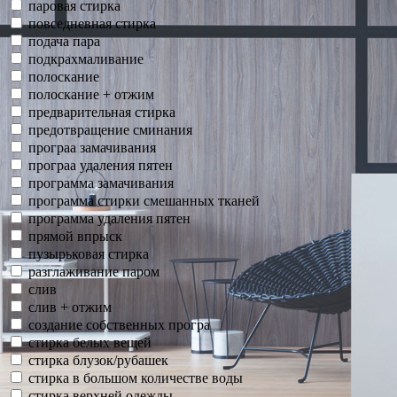
паровая стирка
повседневная стирка
подача пара
подкрахмаливание
полоскание
полоскание + отжим
предварительная стирка
предотвращение сминания
програа замачивания
програа удаления пятен
программа замачивания
программа стирки смешанных тканей
программа удаления пятен
прямой впрыск
пузырьковая стирка
разглаживание паром
слив
слив + отжим
создание собственных програ
стирка белых вещей
стирка блузок/рубашек
стирка в большом количестве воды
стирка верхней одежды