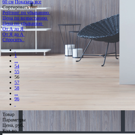
60 см
Показать все
Сортировать по:
Рейтинг по убыванию
Цена по возрастанию
Цена по убыванию
От А до Я
От Я до А
Сбросить
1
...
54
55
56
57
58
...
96
Товар
Параметры
Цена, руб.
Кол-во