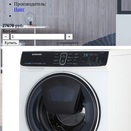
Производитель:
Haier
*Наличие уточняйте у менеджера
27670
руб.
Кол-во:
−
+
Купить