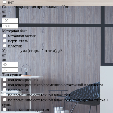
нет
Скорость вращения при отжиме, об/мин:
от
до
Материал бака:
металлопластик
нерж. сталь
пластик
Уровень шума (стирка / отжим), дБ:
от
до
Тип сушки:
конденсационная
конденсационнаяпо временипо остаточной влажности
по времени
по временипо остаточной влажности
по временипо остаточной влажностистандартнаястирка +
сушка
по временистандартная