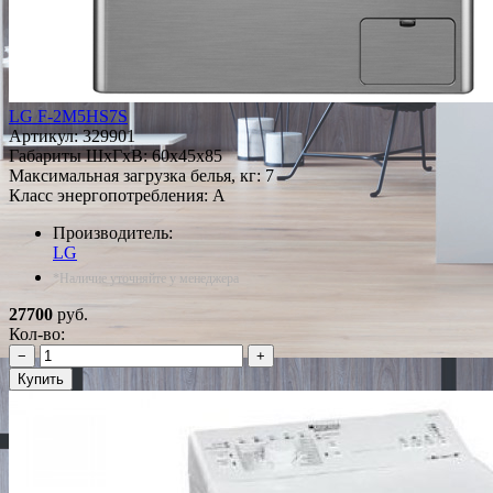
LG F-2M5HS7S
Артикул:
329901
Габариты ШxГxВ: 60x45x85
Максимальная загрузка белья, кг: 7
Класс энергопотребления: A
Производитель:
LG
*Наличие уточняйте у менеджера
27700
руб.
Кол-во:
−
+
Купить