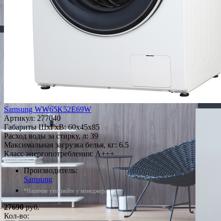
Samsung WW65K52E69W
Артикул:
277040
Габариты ШxГxВ: 60x45x85
Расход воды за стирку, л: 39
Максимальная загрузка белья, кг: 6.5
Класс энергопотребления: A+++
Производитель:
Samsung
*Наличие уточняйте у менеджера
27690
руб.
Кол-во: