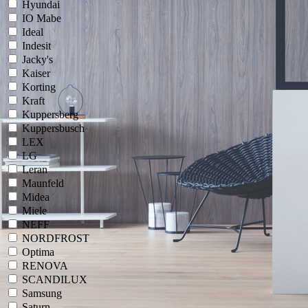
Hyundai
IO Mabe
Ideal
Indesit
Jacky's
Kaiser
Korting
Kraft
Kuppersberg
Kuppersbusch
LEX
LG
Leran
Maunfeld
Midea
Miele
NEFF
NORDFROST
Optima
RENOVA
SCANDILUX
Samsung
Saturn