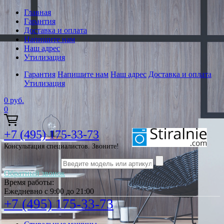
Главная
Гарантия
Доставка и оплата
Напишите нам
Наш адрес
Утилизация
Гарантия
Напишите нам
Наш адрес
Доставка и оплата
Утилизация
0
руб.
0
+7 (495) 175-33-73
Консультация специалистов. Звоните!
Обратный звонок
Время работы:
Ежедневно с 9:00 до 21:00
+7 (495) 175-33-73