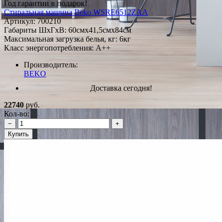
Год гарантии в подарок!
Стиральная машина Beko WSRE6512ZAA
Артикул:
700210
Габариты ШxГxВ: 60смx41,5смx84см
Максимальная загрузка белья, кг: 6кг
Класс энергопотребления: A++
Производитель:
BEKO
Доставка сегодня!
22740
руб.
Кол-во:
−
+
Купить