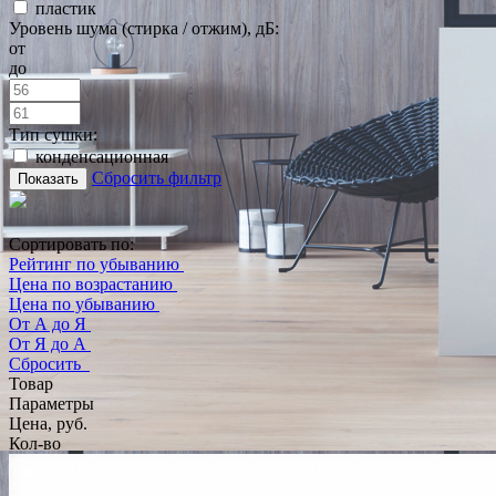
пластик
Уровень шума (стирка / отжим), дБ:
от
до
Тип сушки:
конденсационная
Сбросить фильтр
Показать
Сортировать по:
Рейтинг по убыванию
Цена по возрастанию
Цена по убыванию
От А до Я
От Я до А
Сбросить
Товар
Параметры
Цена, руб.
Кол-во