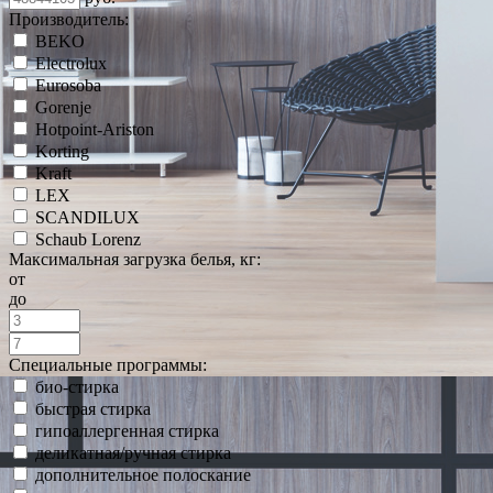
Производитель:
BEKO
Electrolux
Eurosoba
Gorenje
Hotpoint-Ariston
Korting
Kraft
LEX
SCANDILUX
Schaub Lorenz
Максимальная загрузка белья, кг:
от
до
Специальные программы:
био-стирка
быстрая стирка
гипоаллергенная стирка
деликатная/ручная стирка
дополнительное полоскание