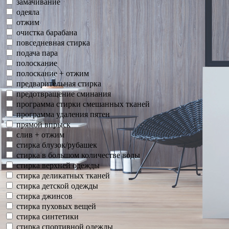
замачивание
одеяла
отжим
очистка барабана
повседневная стирка
подача пара
полоскание
полоскание + отжим
предварительная стирка
предотвращение сминания
программа стирки смешанных тканей
программа удаления пятен
прямой впрыск
слив + отжим
стирка блузок/рубашек
стирка в большом количестве воды
стирка верхней одежды
стирка деликатных тканей
стирка детской одежды
стирка джинсов
стирка пуховых вещей
стирка синтетики
стирка спортивной одежды