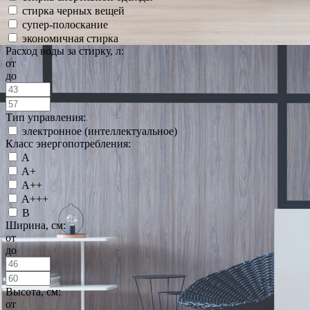
стирка черных вещей
супер-полоскание
экономичная стирка
Расход воды за стирку, л:
от
до
Тип управления:
электронное (интеллектуальное)
Класс энергопотребления:
A
A+
A++
A+++
B
Ширина, см:
от
до
Высота, см:
от