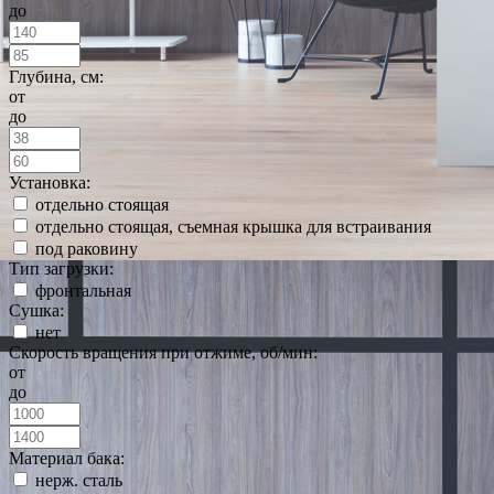
до
Глубина, см:
от
до
Установка:
отдельно стоящая
отдельно стоящая, съемная крышка для встраивания
под раковину
Тип загрузки:
фронтальная
Сушка:
нет
Скорость вращения при отжиме, об/мин:
от
до
Материал бака:
нерж. сталь