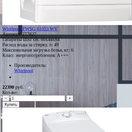
Whirlpool FWSG 61053 WV
Артикул:
277827
Габариты ШxГxВ: 60x44x84
Расход воды за стирку, л: 49
Максимальная загрузка белья, кг: 6
Класс энергопотребления: A+++
Производитель:
Whirlpool
*Наличие уточняйте у менеджера
22390
руб.
Кол-во:
−
+
Купить