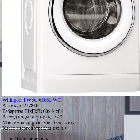
Whirlpool FWSG 61053 WC
Артикул:
277816
Габариты ШxГxВ: 60x44x84
Расход воды за стирку, л: 49
Максимальная загрузка белья, кг: 6
Класс энергопотребления: A+++
Производитель: