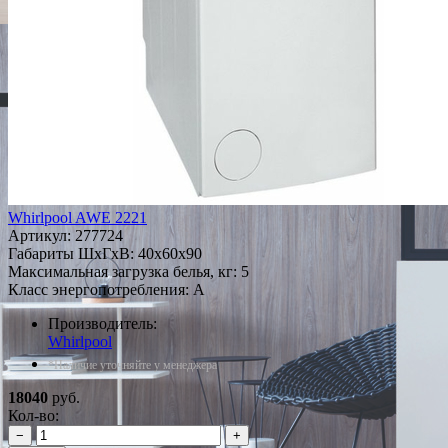
Whirlpool AWE 2221
Артикул:
277724
Габариты ШxГxВ: 40x60x90
Максимальная загрузка белья, кг: 5
Класс энергопотребления: A
Производитель:
Whirlpool
*Наличие уточняйте у менеджера
18040
руб.
Кол-во:
−
+