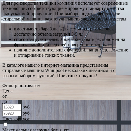
Для производства техники компания использует современные
технологии, соответствующие мировому стандарту качества
выпускаемой продукции. При выборе подходящей модели
стиральной машины важно учитывать следующие параметры:
вместимость барабана. Для семьи из трех человек
достаточно объема загрузки 3-5 л.;
способ загрузки белья. Люк может быть расположен на
фронтальной или верхней поверхности корпуса;
наличие дополнительных функций, например, глажение
и отпаривание тонких тканей.
В каталоге нашего интернет-магазина представлены
стиральные машины Whirlpool нескольких дизайном и с
разным набором функций. Приятных покупок!
Фильтр по товарам
Цена
от
до
руб.
руб.
Цвет корпуса:
Максимальная загрузка белья, кг: