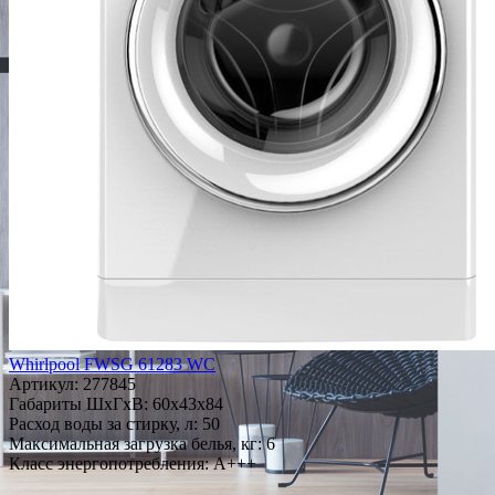
Whirlpool FWSG 61283 WC
Артикул:
277845
Габариты ШxГxВ: 60x43x84
Расход воды за стирку, л: 50
Максимальная загрузка белья, кг: 6
Класс энергопотребления: A+++