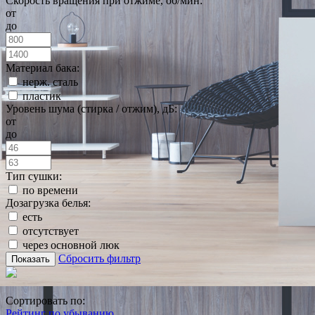
Скорость вращения при отжиме, об/мин:
от
до
Материал бака:
нерж. сталь
пластик
Уровень шума (стирка / отжим), дБ:
от
до
Тип сушки:
по времени
Дозагрузка белья:
есть
отсутствует
через основной люк
Сбросить фильтр
Показать
Сортировать по:
Рейтинг по убыванию