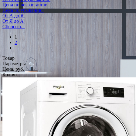
Цена по возрастанию
Цена по убыванию
От А до Я
От Я до А
Сбросить
1
2
Товар
Параметры
Цена, руб.
Кол-во