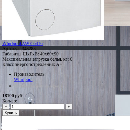
Whirlpool AWE 6416
Артикул:
348288
Габариты ШxГxВ: 40x60x90
Максимальная загрузка белья, кг: 6
Класс энергопотребления: A+
Производитель:
Whirlpool
*Наличие уточняйте у менеджера
18100
руб.
Кол-во:
−
+
Купить