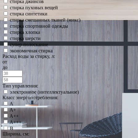
стирка джинсов
стирка пуховых вещей
стирка синтетики
стирка смешанных тканей (микс)
стирка спортивной одежды
стирка хлопка
стирка шерсти
супер-полоскание
экономичная стирка
Расход воды за стирку, л:
от
до
Тип управления:
электронное (интеллектуальное)
Класс энергопотребления:
A
A+
A++
A+++
B
Ширина, см: