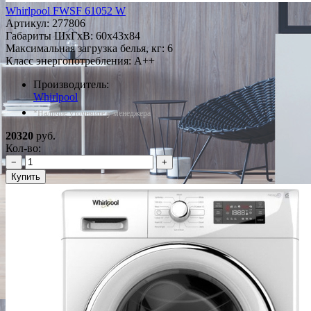
Whirlpool FWSF 61052 W
Артикул:
277806
Габариты ШxГxВ: 60x43x84
Максимальная загрузка белья, кг: 6
Класс энергопотребления: A++
Производитель:
Whirlpool
*Наличие уточняйте у менеджера
20320
руб.
Кол-во:
−
+
Купить