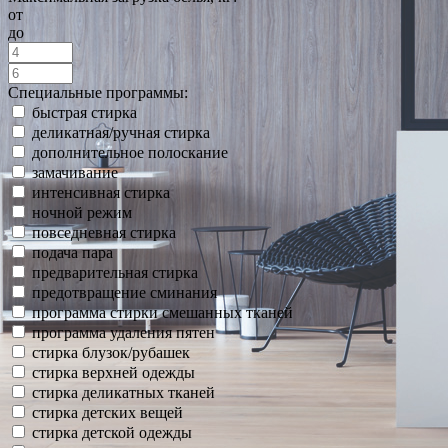
от
до
Специальные программы:
быстрая стирка
деликатная/ручная стирка
дополнительное полоскание
замачивание
интенсивная стирка
ночной режим
повседневная стирка
подача пара
предварительная стирка
предотвращение сминания
программа стирки смешанных тканей
программа удаления пятен
стирка блузок/рубашек
стирка верхней одежды
стирка деликатных тканей
стирка детских вещей
стирка детской одежды