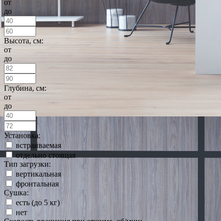
от
до
Высота, см:
от
до
Глубина, см:
от
до
Установка:
встраиваемая
отдельно стоящая
Тип загрузки:
вертикальная
фронтальная
Сушка:
есть (до 5 кг)
нет