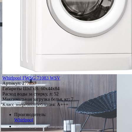
Whirlpool FWSG 71083 WSV
Артикул:
277857
Габариты ШxГxВ: 60x44x84
Расход воды за стирку, л: 52
Максимальная загрузка белья, кг: 7
Класс энергопотребления: A+++
Производитель:
Whirlpool
*Наличие уточняйте у менеджера