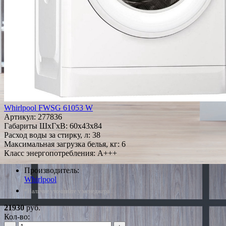
Whirlpool FWSG 61053 W
Артикул:
277836
Габариты ШxГxВ: 60x43x84
Расход воды за стирку, л: 38
Максимальная загрузка белья, кг: 6
Класс энергопотребления: A+++
Производитель:
Whirlpool
*Наличие уточняйте у менеджера
21930
руб.
Кол-во: