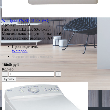
Whirlpool FWSD 61053 WC
Артикул:
277774
Габариты ШxГxВ: 60x45x85
Максимальная загрузка белья, кг: 6
Класс энергопотребления: A+++
Производитель:
Whirlpool
*Наличие уточняйте у менеджера
18040
руб.
Кол-во:
−
+
Купить