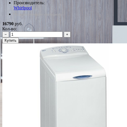
Производитель:
Whirlpool
*Наличие уточняйте у менеджера
16790
руб.
Кол-во:
−
+
Купить