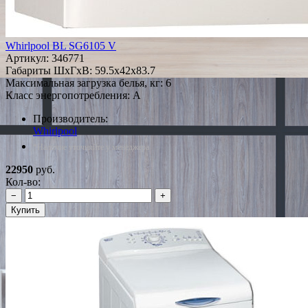
Whirlpool BL SG6105 V
Артикул:
346771
Габариты ШxГxВ: 59.5x42x83.7
Максимальная загрузка белья, кг: 6
Класс энергопотребления: A
Производитель:
Whirlpool
*Наличие уточняйте у менеджера
22950
руб.
Кол-во:
−
+
Купить