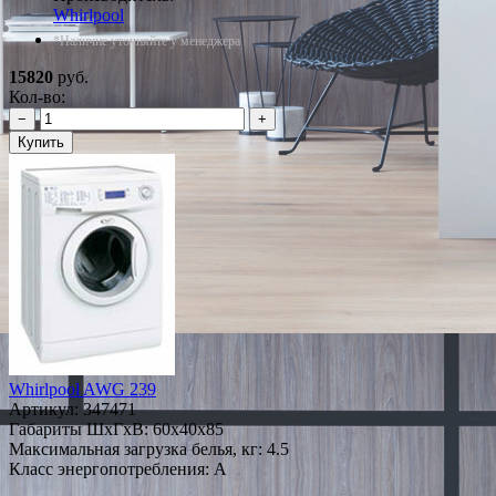
Whirlpool
*Наличие уточняйте у менеджера
15820
руб.
Кол-во:
−
+
Купить
Whirlpool AWG 239
Артикул:
347471
Габариты ШxГxВ: 60x40x85
Максимальная загрузка белья, кг: 4.5
Класс энергопотребления: A