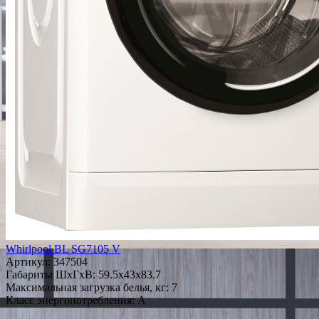
Whirlpool BL SG7105 V
Артикул:
347504
Габариты ШxГxВ: 59.5x43x83.7
Максимальная загрузка белья, кг: 7
Класс энергопотребления: A