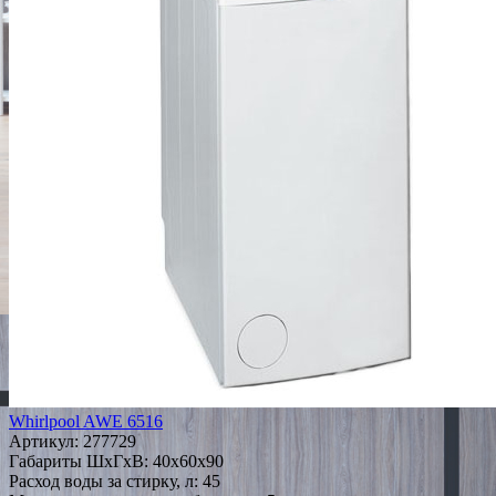
Whirlpool AWE 6516
Артикул:
277729
Габариты ШxГxВ: 40x60x90
Расход воды за стирку, л: 45