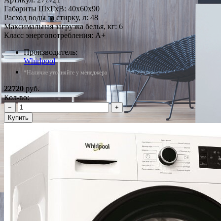
Габариты ШxГxВ: 40x60x90
Расход воды за стирку, л: 48
Максимальная загрузка белья, кг: 6
Класс энергопотребления: A+
Производитель:
Whirlpool
*Наличие уточняйте у менеджера
22720
руб.
Кол-во:
−
+
Купить