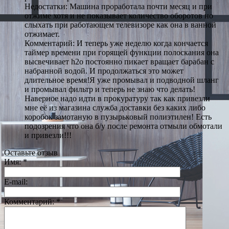
Недостатки: Машина проработала почти месяц и при
отжиме хотя и не показывает количество оборотов но
слыхать при работающем телевизоре как она в ванной
отжимает.
Комментарий: И теперь уже неделю когда кончается
таймер времени при горящей функции полоскания она
высвечивает h2o постоянно пикает вращает барабан с
набранной водой. И продолжаться это может
длительное время!Я уже промывал и подводной шланг
и промывал фильтр и теперь не знаю что делать!
Наверное надо идти в прокуратуру так как привезли
мне её из магазина служба доставки без каких либо
коробок замотаную в пузырьковый полиэтилен! Есть
подозрения что она б/у после ремонта отмыли обмотали
и привезли!!!
Оставьте отзыв
Имя:
*
E-mail:
Комментарий:
*