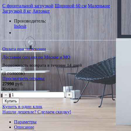
С фронтальной загрузкой
Шириной 60 см
Маленькие
Загрузкой 8 кг
Автомат
Производитель:
Indesit
*Наличие уточняйте у менеджера
Оплата при получении
Доставим сегодня по Москве и МО
Возможность возврата в течение 14 дней
(1 голосов)
Просмотреть отзывы
27990
руб.
Кол-во:
−
+
Купить
Купить в один клик
Нашли дешевле? Сделаем скидку!
Параметры
Описание