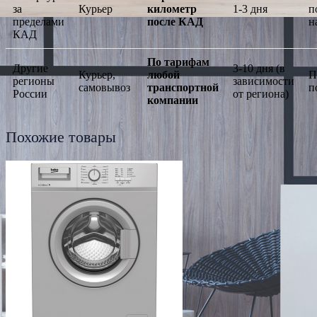
за
Курьер
километр
1-3 дня
п
пределами
после КАД
н
КАД
По тарифам
Другие
3-10 дня (в
Курьер,
любой
П
регионы
зависимости
самовывоз
транспортной
п
России
от региона)
компании
Похожие товары