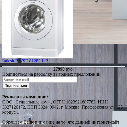
Indesit BWSE 81282 L B
27990
руб.
Подписаться на рассылку выгодных предложений
Подписаться
Реквизиты компании:
ООО "Стиральные ком" , ОГРН 1023921687783, ИНН
3327126172, КПП 332440942, г. Москва, Профсоюзная ул. 125
корпус 1
Обращаем Ваше внимание на то, что данный интернет-сайт