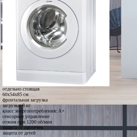
отдельно стоящая
60x54x85 см
фронтальная загрузка
загрузка: 8 кг
класс энергопотребления: A+
сенсорное управление
отжим при 1200 об/мин
защита от протечек
защита от детей