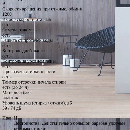
B
Скорость вращения при отжиме, об/мин
1200
Выбор скорости отжима
есть
Отмена отжима
есть
Защита от протечек воды
есть
Контроль дисбаланса
есть
Контроль за уровнем пены
есть
Программа стирки шерсти
есть
Таймер отсрочки начала стирки
есть (до 24 ч)
Материал бака
пластик
Уровень шума (стирка / отжим), дБ
59 / 74 дБ
Иван И.
Достоинства: Действительно большой барабан удобные
режимы стирки.