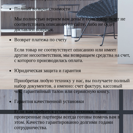
Полный возврат стоимости
Мы полностью вернем вам деньги если товар будет не
соответстовать описанию на сайте, либо не будет
доставлен вовремя.
Возврат платежа по счету
Если товар не соотвутствует описанию или имеет
другие несоответствия, мы возвращаем средства на счет,
с которого производилась оплата.
Юридическая защита и гарантия
Приобретая любую технику у нас, вы получаете полный
набор документов, а именно: счет фактуру, кассовый
чек, гарантийный талон или сервисную книгу.
Гарантия качественной установки
Если вам требуется установка техники, наши
проверенные партнеры всегда готовы помочь вам в
этом. Качество гарантированно долгими годами
сотрудничества.