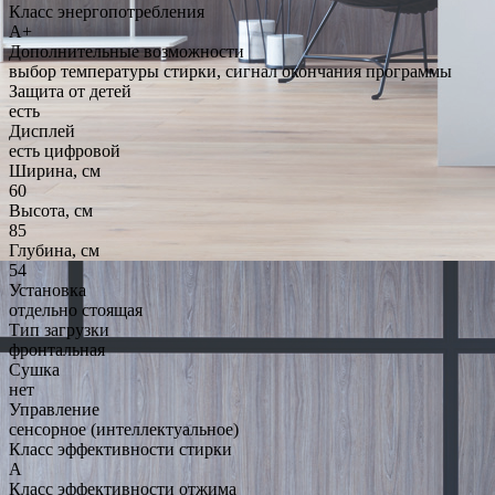
Класс энергопотребления
A+
Дополнительные возможности
выбор температуры стирки, сигнал окончания программы
Защита от детей
есть
Дисплей
есть цифровой
Ширина, см
60
Высота, см
85
Глубина, см
54
Установка
отдельно стоящая
Тип загрузки
фронтальная
Сушка
нет
Управление
сенсорное (интеллектуальное)
Класс эффективности стирки
A
Класс эффективности отжима