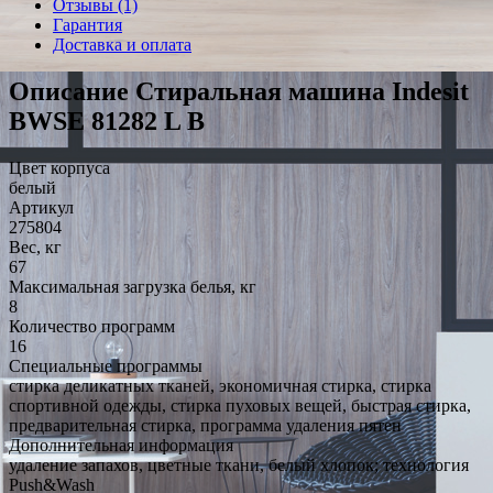
Отзывы (1)
Гарантия
Доставка и оплата
Описание Стиральная машина Indesit
BWSE 81282 L B
Цвет корпуса
белый
Артикул
275804
Вес, кг
67
Максимальная загрузка белья, кг
8
Количество программ
16
Специальные программы
стирка деликатных тканей, экономичная стирка, стирка
спортивной одежды, стирка пуховых вещей, быстрая стирка,
предварительная стирка, программа удаления пятен
Дополнительная информация
удаление запахов, цветные ткани, белый хлопок; технология
Push&Wash