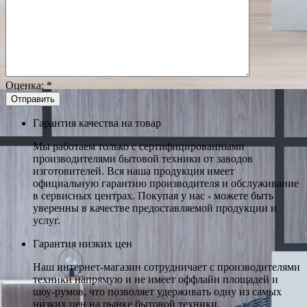
Оценка:
*
Гарантия качества на товар
Мы работаем только с сертифицированными
производителями бытовой техники от заводов
изготовителей. Вся наша продукция имеет
официальную гарантию производителя и обслуживание
в сервисных центрах. Покупая у нас - можете быть
уверенны в качестве предоставляемой продукции и
услуг.
Гарантия низких цен
Наш интернет-магазин сотрудничает с производителями
техники напрямую и не имеет оффлайн площадей и
шоу-румов, что позволяет удерживать одну из самых
низких цен на рынке бытовой техники.