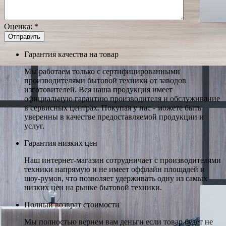
Оценка:
*
Гарантия качества на товар
Мы работаем только с сертифицированными
производителями бытовой техники от заводов
изготовителей. Вся наша продукция имеет
официальную гарантию производителя и обслуживание
в сервисных центрах. Покупая у нас - можете быть
уверенны в качестве предоставляемой продукции и
услуг.
Гарантия низких цен
Наш интернет-магазин сотрудничает с производителями
техники напрямую и не имеет оффлайн площадей и
шоу-румов, что позволяет удерживать одну из самых
низких цен на рынке бытовой техники.
Полный возврат стоимости
Мы полностью вернем вам деньги если товар будет не