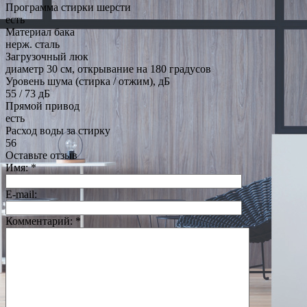
Программа стирки шерсти
есть
Материал бака
нерж. сталь
Загрузочный люк
диаметр 30 см, открывание на 180 градусов
Уровень шума (стирка / отжим), дБ
55 / 73 дБ
Прямой привод
есть
Расход воды за стирку
56
Оставьте отзыв
Имя:
*
E-mail:
Комментарий:
*