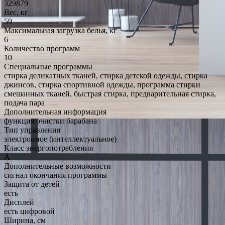
329879
Вес, кг
59
Максимальная загрузка белья, кг
6
Количество программ
10
Специальные программы
стирка деликатных тканей, стирка детской одежды, стирка
джинсов, стирка спортивной одежды, программа стирки
смешанных тканей, быстрая стирка, предварительная стирка,
подача пара
Дополнительная информация
функция очистки барабана
Тип управления
электронное (интеллектуальное)
Класс энергопотребления
A
Дополнительные возможности
сигнал окончания программы
Защита от детей
есть
Дисплей
есть цифровой
Ширина, см