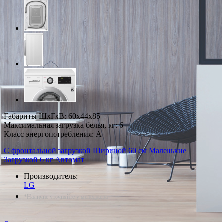
Габариты ШxГxВ: 60x44x85
Максимальная загрузка белья, кг: 6
Класс энергопотребления: A
С фронтальной загрузкой
Шириной 60 см
Маленькие
Загрузкой 6 кг
Автомат
Производитель:
LG
*Наличие уточняйте у менеджера