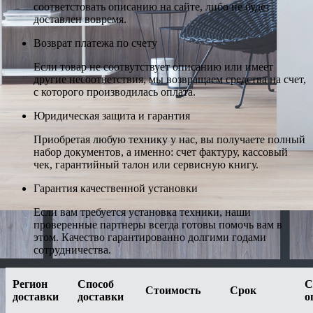
соответстовать описанию на сайте, либо не будет
доставлен вовремя.
Возврат платежа по счету
Если товар не соотвутствует описанию или имеет
другие несоответствия, мы возвращаем средства на счет,
с которого производилась оплата.
Юридическая защита и гарантия
Приобретая любую технику у нас, вы получаете полный
набор документов, а именно: счет фактуру, кассовый
чек, гарантийный талон или сервисную книгу.
Гарантия качественной установки
Если вам требуется установка техники, наши
проверенные партнеры всегда готовы помочь вам в
этом. Качество гарантированно долгими годами
сотрудничества.
Регион
Способ
С
Стоимость
Срок
доставки
доставки
о