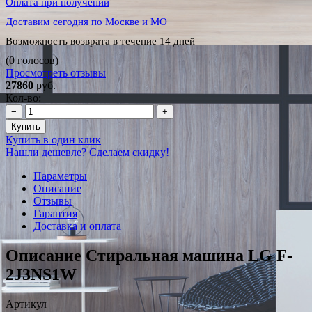
Оплата при получении
Доставим сегодня по Москве и МО
Возможность возврата в течение 14 дней
(0 голосов)
Просмотреть отзывы
27860
руб.
Кол-во:
−
+
Купить
Купить в один клик
Нашли дешевле? Сделаем скидку!
Параметры
Описание
Отзывы
Гарантия
Доставка и оплата
Описание Стиральная машина LG F-
2J3NS1W
Артикул