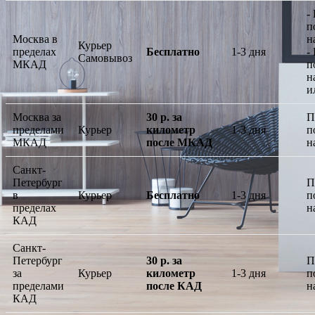
-
п
Москва в
н
Курьер
пределах
Бесплатно
1-3 дня
-
Самовывоз
МКАД
п
н
и
Москва за
30 р. за
П
пределами
Курьер
километр
1-3 дня
п
МКАД
после МКАД
н
Санкт-
Петербург
П
в
Курьер
Бесплатно
1-3 дня
п
пределах
н
КАД
Санкт-
Петербург
30 р. за
П
за
Курьер
километр
1-3 дня
п
пределами
после КАД
н
КАД