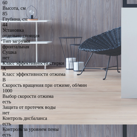
60
Высота, см
85
Глубина, см
44
Установка
отдельно стоящая
Тип загрузки
фронтальная
Сушка
нет
Класс эффективности стирки
A
Класс эффективности отжима
B
Скорость вращения при отжиме, об/мин
1000
Выбор скорости отжима
есть
Защита от протечек воды
нет
Контроль дисбаланса
есть
Контроль за уровнем пены
есть