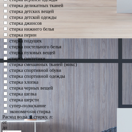
стирка деликатных тканей
стирка детских вещей
стирка детской одежды
стирка джинсов
стирка нижнего белья
стирка перин
стирка подушек
стирка постельного белья
стирка пуховых вещей
стирка синтетики
стирка смешанных тканей (микс)
стирка спортивной обуви
стирка спортивной одежды
стирка хлопка
стирка черных вещей
стирка шелка
стирка шерсти
супер-полоскание
экономичная стирка
Расход воды за стирку, л:
от
до