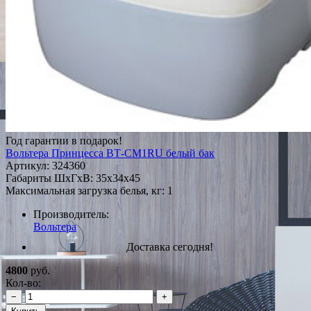
Год гарантии в подарок!
Вольтера Принцесса ВТ-СМ1RU белый бак
Артикул:
324360
Габариты ШxГxВ: 35x34x45
Максимальная загрузка белья, кг: 1
Производитель:
Вольтера
Доставка сегодня!
4800
руб.
Кол-во:
−
+