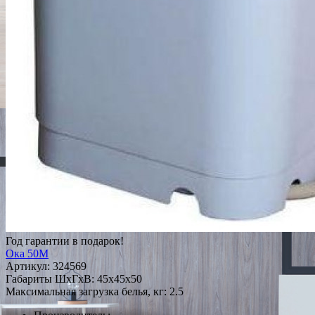
Год гарантии в подарок!
Ока 50М
Артикул:
324569
Габариты ШxГxВ: 45x45x50
Максимальная загрузка белья, кг: 2.5