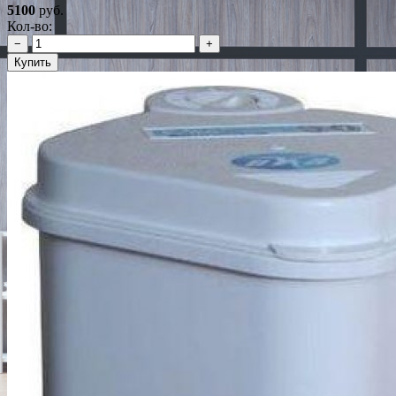
5100
руб.
Кол-во:
−
+
Купить