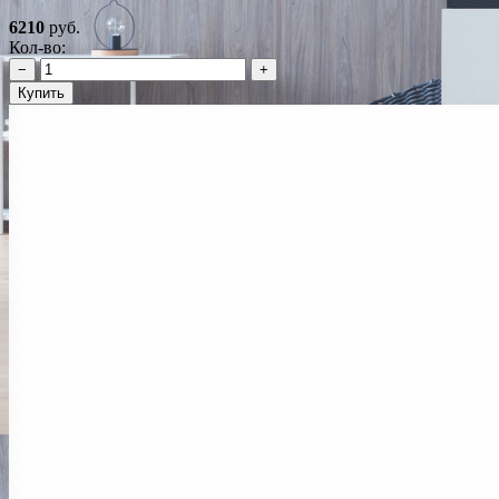
6210
руб.
Кол-во:
−
+
Купить