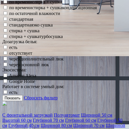
по временистирка + сушка
по временистирка + сушкаконденсационная
по остаточной влажности
стандартная
стандартнаяэко сушка
стирка + сушка
стирка + сушкатурбосушка
Дозагрузка белья:
есть
отсутствует
через дополнительный люк
через основной люк
Экосистема:
Amazon Alexa
Google Home
Работает в системе умный дом:
есть
Сбросить фильтр
Показать
С фронтальной загрузкой
Полуавтомат
Шириной 50 см
Высотой 60 см
Глубиной 70 см
Глубиной 60 см
Глубиной 50
см
Глубиной 40 см
Шириной 80 см
Шириной 70 см
Шириной