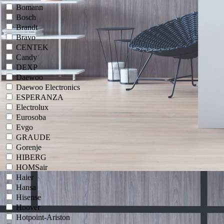
Bomann
Bosch
Brandt
Bravo
CENTEK
Candy
DEXP
Daewoo
Daewoo Electronics
ESPERANZA
Electrolux
Eurosoba
Evgo
GRAUDE
Gorenje
HIBERG
HOMSair
Haier
Hansa
Hisense
Hoover
Hotpoint-Ariston