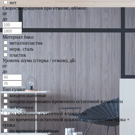
нет
Скорость вращения при отжиме, об/мин:
от
до
Материал бака:
металлопластик
нерж. сталь
пластик
Уровень шума (стирка / отжим), дБ:
от
до
Тип сушки:
конденсационная
конденсационнаяпо временипо остаточной влажности
по времени
по временипо остаточной влажности
по временипо остаточной влажностистандартнаястирка +
сушка
по временистандартная