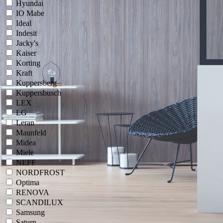
Hyundai
IO Mabe
Ideal
Indesit
Jacky's
Kaiser
Korting
Kraft
Kuppersberg
Kuppersbusch
LEX
LG
Leran
Maunfeld
Midea
Miele
NEFF
NORDFROST
Optima
RENOVA
SCANDILUX
Samsung
Saturn