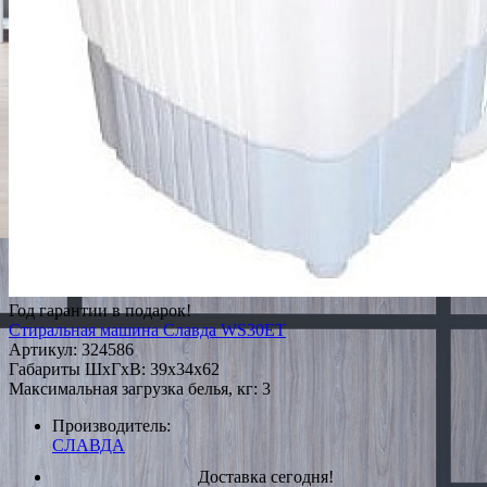
Год гарантии в подарок!
Стиральная машина Славда WS30ET
Артикул:
324586
Габариты ШxГxВ: 39x34x62
Максимальная загрузка белья, кг: 3
Производитель:
СЛАВДА
Доставка сегодня!