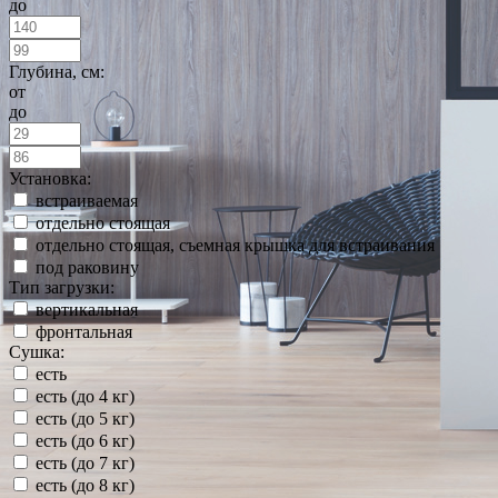
до
Глубина, см:
от
до
Установка:
встраиваемая
отдельно стоящая
отдельно стоящая, съемная крышка для встраивания
под раковину
Тип загрузки:
вертикальная
фронтальная
Сушка:
есть
есть (до 4 кг)
есть (до 5 кг)
есть (до 6 кг)
есть (до 7 кг)
есть (до 8 кг)