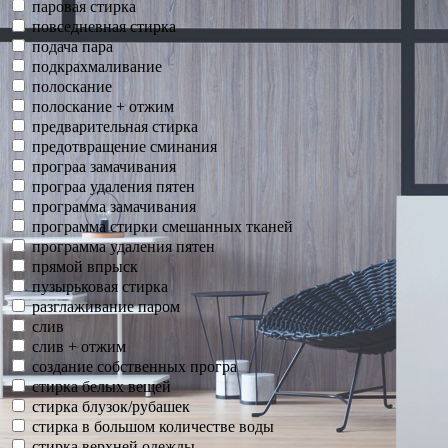
паровая стирка
повседневная стирка
подача пара
подкрахмаливание
полоскание
полоскание + отжим
предварительная стирка
предотвращение сминания
програа замачивания
програа удаления пятен
программа замачивания
программа стирки смешанных тканей
программа удаления пятен
прямой впрыск
пузырьковая стирка
разглаживание паром
слив
слив + отжим
создание собственных програ
стирка белых вещей
стирка блузок/рубашек
стирка в большом количестве воды
стирка верхней одежды