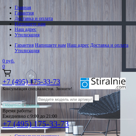
Главная
Гарантия
Доставка и оплата
Напишите нам
Наш адрес
Утилизация
Гарантия
Напишите нам
Наш адрес
Доставка и оплата
Утилизация
0
руб.
0
+7 (495) 175-33-73
Консультация специалистов. Звоните!
Обратный звонок
Время работы:
Ежедневно с 9:00 до 21:00
+7 (495) 175-33-73