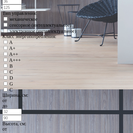
Тип управления:
механическое
сенсорное (интеллектуальное)
электронное (интеллектуальное)
Класс энергопотребления:
A
A+
A++
A+++
B
C
D
G
С
Ширина, см:
от
до
Высота, см:
от