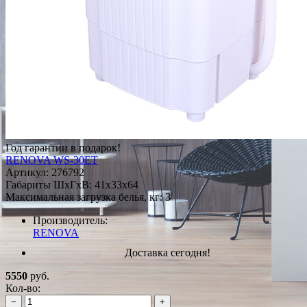
Год гарантии в подарок!
RENOVA WS-30ET
Артикул:
276792
Габариты ШxГxВ: 41x33x64
Максимальная загрузка белья, кг: 3
Производитель:
RENOVA
Доставка сегодня!
5550
руб.
Кол-во:
−
+