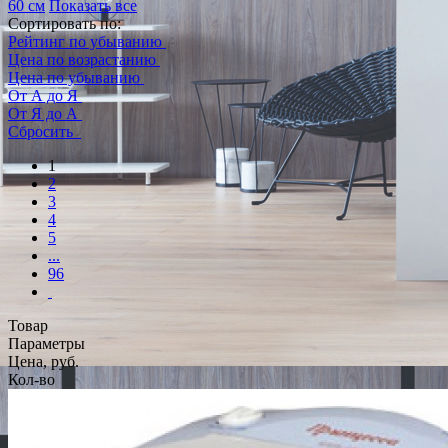
60 см
Показать все
Сортировать по:
Рейтинг по убыванию
Цена по возрастанию
Цена по убыванию
От А до Я
От Я до А
Сбросить
1
2
3
4
5
...
96
Товар
Параметры
Цена, руб.
Кол-во