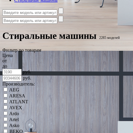
Стиральные машины
Стиральные машины
2285 моделей
Фильтр по товарам
Цена
от
до
руб.
руб.
Производитель:
AEG
ARESA
ATLANT
AVEX
Ardo
Artel
Asko
BEKO