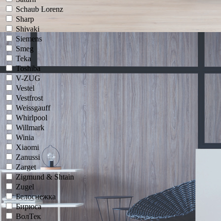
Schaub Lorenz
Sharp
Shivaki
Siemens
Smeg
Teka
Toshiba
V-ZUG
Vestel
Vestfrost
Weissgauff
Whirlpool
Willmark
Winia
Xiaomi
Zanussi
Zarget
Zigmund & Shtain
Zugel
Белоснежка
Бирюса
ВолТек