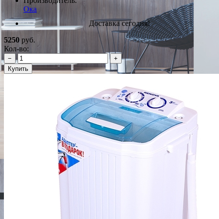
Производитель:
Ока
Доставка сегодня!
5250
руб.
Кол-во:
−
+
Купить