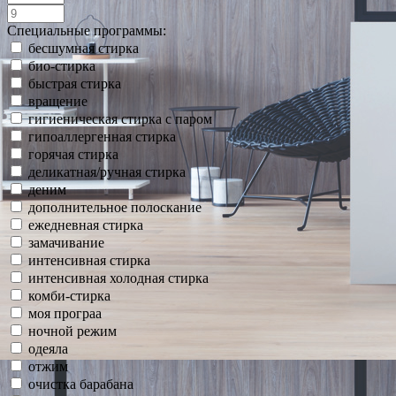
Специальные программы:
бесшумная стирка
био-стирка
быстрая стирка
вращение
гигиеническая стирка с паром
гипоаллергенная стирка
горячая стирка
деликатная/ручная стирка
деним
дополнительное полоскание
ежедневная стирка
замачивание
интенсивная стирка
интенсивная холодная стирка
комби-стирка
моя програа
ночной режим
одеяла
отжим
очистка барабана