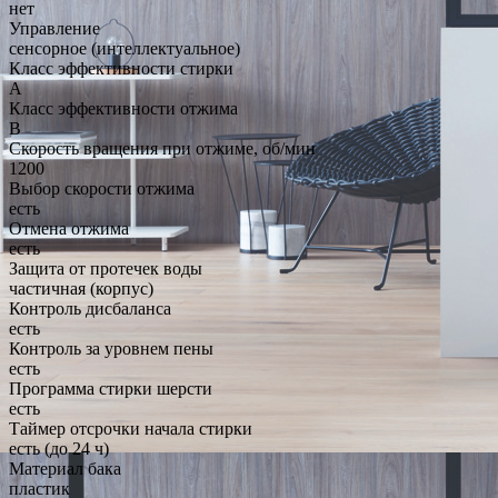
нет
Управление
сенсорное (интеллектуальное)
Класс эффективности стирки
A
Класс эффективности отжима
B
Скорость вращения при отжиме, об/мин
1200
Выбор скорости отжима
есть
Отмена отжима
есть
Защита от протечек воды
частичная (корпус)
Контроль дисбаланса
есть
Контроль за уровнем пены
есть
Программа стирки шерсти
есть
Таймер отсрочки начала стирки
есть (до 24 ч)
Материал бака
пластик