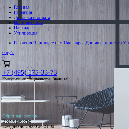
Главная
Гарантия
Доставка и оплата
Напишите нам
Наш адрес
Утилизация
Гарантия
Напишите нам
Наш адрес
Доставка и оплата
Ут
0
руб.
0
+7 (495) 175-33-73
Консультация специалистов. Звоните!
Обратный звонок
Время работы:
Ежедневно с 9:00 до 21:00