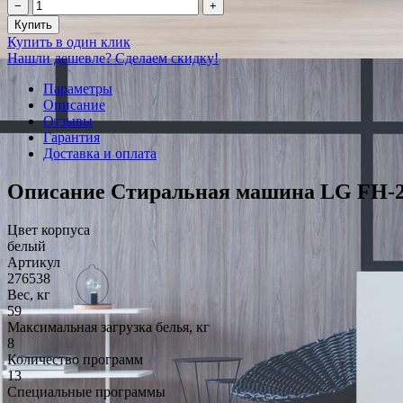
−
+
Купить
Купить в один клик
Нашли дешевле? Сделаем скидку!
Параметры
Описание
Отзывы
Гарантия
Доставка и оплата
Описание Стиральная машина LG FH-
Цвет корпуса
белый
Артикул
276538
Вес, кг
59
Максимальная загрузка белья, кг
8
Количество программ
13
Специальные программы