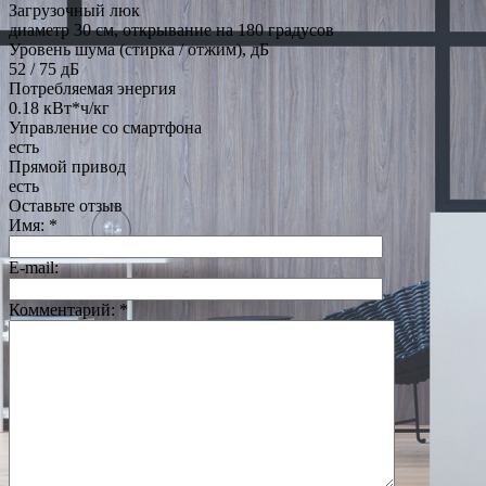
Загрузочный люк
диаметр 30 см, открывание на 180 градусов
Уровень шума (стирка / отжим), дБ
52 / 75 дБ
Потребляемая энергия
0.18 кВт*ч/кг
Управление со смартфона
есть
Прямой привод
есть
Оставьте отзыв
Имя:
*
E-mail:
Комментарий:
*