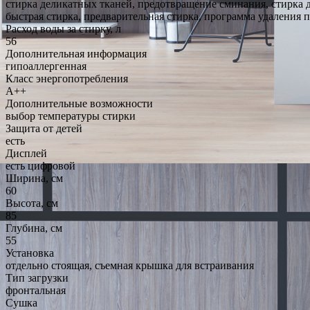
стирка деликатных тканей, предотвращение сминания, стирка 
быстрая стирка, предварительная стирка, программа удаления 
Расход воды за стирку, л
56
Дополнительная информация
гипоаллергенная
Класс энергопотребления
A++
Дополнительные возможности
выбор температуры стирки
Защита от детей
есть
Дисплей
есть цифровой
Ширина, см
60
Высота, см
85
Глубина, см
55
Установка
отдельно стоящая, съемная крышка для встраивания
Тип загрузки
фронтальная
Сушка