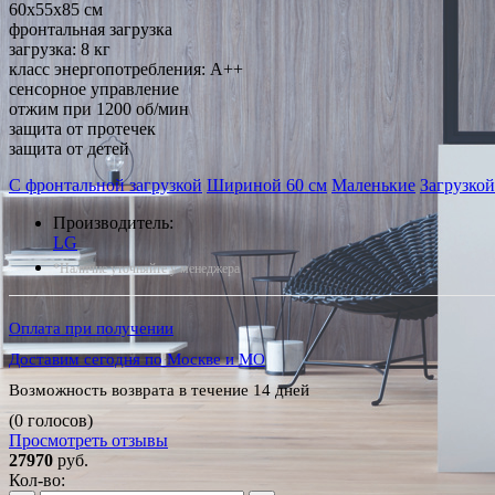
60x55x85 см
фронтальная загрузка
загрузка: 8 кг
класс энергопотребления: A++
сенсорное управление
отжим при 1200 об/мин
защита от протечек
защита от детей
С фронтальной загрузкой
Шириной 60 см
Маленькие
Загрузкой
Производитель:
LG
*Наличие уточняйте у менеджера
Оплата при получении
Доставим сегодня по Москве и МО
Возможность возврата в течение 14 дней
(0 голосов)
Просмотреть отзывы
27970
руб.
Кол-во: