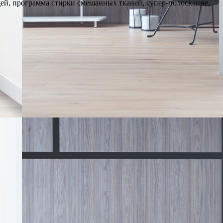
щей, программа стирки смешанных тканей, супер-полоскание,