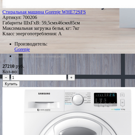
Стиральная машина Gorenje WHE72SFS
Артикул:
700206
Габариты ШxГxВ: 59,5смx46смx85см
Максимальная загрузка белья, кг: 7кг
Класс энергопотребления: A
Производитель:
Gorenje
*Наличие уточняйте у менеджера
27210
руб.
Кол-во:
−
+
Купить