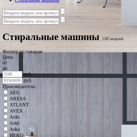
Стиральные машины
Стиральные машины
2285 моделей
Фильтр по товарам
Цена
от
до
руб.
руб.
Производитель:
AEG
ARESA
ATLANT
AVEX
Ardo
Artel
Asko
BEKO