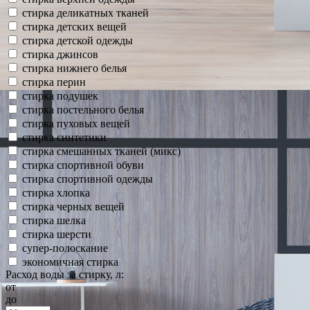
стирка деликатных тканей
стирка детских вещей
стирка детской одежды
стирка джинсов
стирка нижнего белья
стирка перин
стирка подушек
стирка постельного белья
стирка пуховых вещей
стирка синтетики
стирка смешанных тканей (микс)
стирка спортивной обуви
стирка спортивной одежды
стирка хлопка
стирка черных вещей
стирка шелка
стирка шерсти
супер-полоскание
экономичная стирка
Расход воды за стирку, л:
от
до