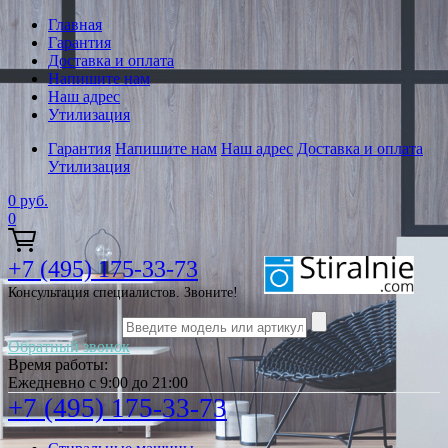
Главная
Гарантия
Доставка и оплата
Напишите нам
Наш адрес
Утилизация
Гарантия
Напишите нам
Наш адрес
Доставка и оплата
Утилизация
0
руб.
0
+7 (495) 175-33-73
Консультация специалистов. Звоните!
Обратный звонок
Время работы:
Ежедневно с 9:00 до 21:00
+7 (495) 175-33-73