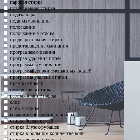
паровая стирка
повседневная стирка
подача пара
подкрахмаливание
полоскание
полоскание + отжим
предварительная стирка
предотвращение сминания
програа замачивания
програа удаления пятен
программа замачивания
программа стирки смешанных тканей
программа удаления пятен
прямой впрыск
пузырьковая стирка
разглаживание паром
слив
слив + отжим
создание собственных програ
стирка белых вещей
стирка блузок/рубашек
стирка в большом количестве воды
стирка верхней одежды