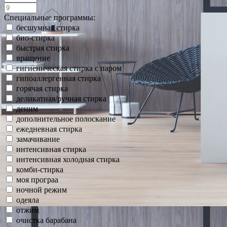
Специальные программы:
бесшумная стирка
био-стирка
быстрая стирка
вращение
гигиеническая стирка с паром
гипоаллергенная стирка
горячая стирка
деликатная/ручная стирка
деним
дополнительное полоскание
ежедневная стирка
замачивание
интенсивная стирка
интенсивная холодная стирка
комби-стирка
моя програа
ночной режим
одеяла
отжим
очистка барабана