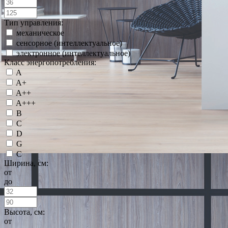
Тип управления:
механическое
сенсорное (интеллектуальное)
электронное (интеллектуальное)
Класс энергопотребления:
A
A+
A++
A+++
B
C
D
G
С
Ширина, см:
от
до
Высота, см:
от