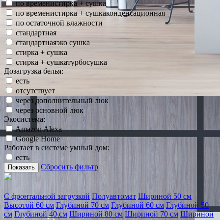
по временистирка + сушка
по временистирка + сушкаконденсационная
по остаточной влажности
стандартная
стандартнаяэко сушка
стирка + сушка
стирка + сушкатурбосушка
Дозагрузка белья:
есть
отсутствует
через дополнительный люк
через основной люк
Экосистема:
Amazon Alexa
Google Home
Работает в системе умный дом:
есть
Сбросить фильтр
Показать
С фронтальной загрузкой
Полуавтомат
Шириной 50 см
Высотой 60 см
Глубиной 70 см
Глубиной 60 см
Глубиной 50
см
Глубиной 40 см
Шириной 80 см
Шириной 70 см
Шириной