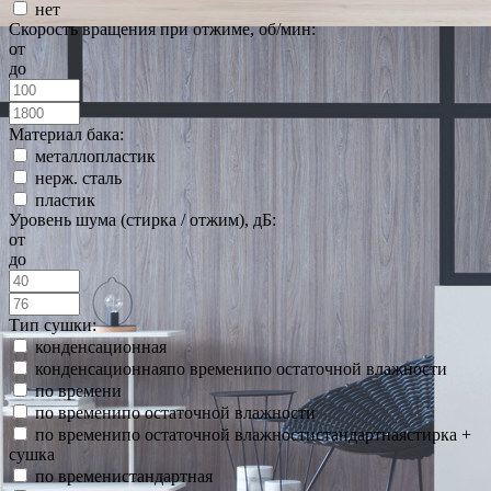
нет
Скорость вращения при отжиме, об/мин:
от
до
Материал бака:
металлопластик
нерж. сталь
пластик
Уровень шума (стирка / отжим), дБ:
от
до
Тип сушки:
конденсационная
конденсационнаяпо временипо остаточной влажности
по времени
по временипо остаточной влажности
по временипо остаточной влажностистандартнаястирка +
сушка
по временистандартная