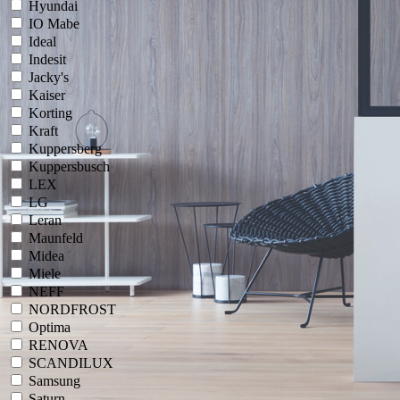
Hyundai
IO Mabe
Ideal
Indesit
Jacky's
Kaiser
Korting
Kraft
Kuppersberg
Kuppersbusch
LEX
LG
Leran
Maunfeld
Midea
Miele
NEFF
NORDFROST
Optima
RENOVA
SCANDILUX
Samsung
Saturn