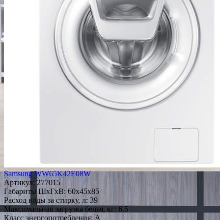
Samsung WW65K42E08W
Артикул:
277015
Габариты ШxГxВ: 60x45x85
Расход воды за стирку, л: 39
Максимальная загрузка белья, кг: 6.5
Класс энергопотребления: A