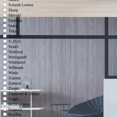
Schaub Lorenz
Sharp
Shivaki
Siemens
Smeg
Teka
Toshiba
V-ZUG
Vestel
Vestfrost
Weissgauff
Whirlpool
Willmark
Winia
Xiaomi
Zanussi
Zarget
Zigmund & Shtain
Zugel
Белоснежка
Бирюса
ВолТек