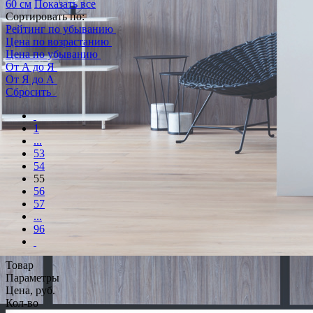
60 см
Показать все
Сортировать по:
Рейтинг по убыванию
Цена по возрастанию
Цена по убыванию
От А до Я
От Я до А
Сбросить
1
...
53
54
55
56
57
...
96
Товар
Параметры
Цена, руб.
Кол-во