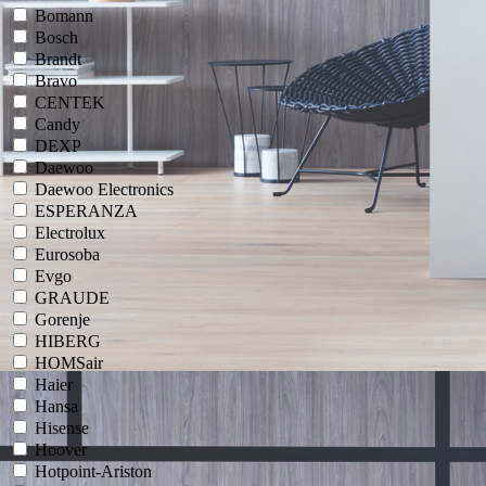
Bomann
Bosch
Brandt
Bravo
CENTEK
Candy
DEXP
Daewoo
Daewoo Electronics
ESPERANZA
Electrolux
Eurosoba
Evgo
GRAUDE
Gorenje
HIBERG
HOMSair
Haier
Hansa
Hisense
Hoover
Hotpoint-Ariston