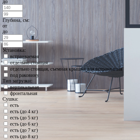
до
Глубина, см:
от
до
Установка:
встраиваемая
отдельно стоящая
отдельно стоящая, съемная крышка для встраивания
под раковину
Тип загрузки:
вертикальная
фронтальная
Сушка:
есть
есть (до 4 кг)
есть (до 5 кг)
есть (до 6 кг)
есть (до 7 кг)
есть (до 8 кг)