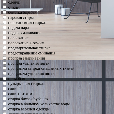
одеяла
отжим
очистка барабана
паровая стирка
повседневная стирка
подача пара
подкрахмаливание
полоскание
полоскание + отжим
предварительная стирка
предотвращение сминания
програа замачивания
програа удаления пятен
программа стирки смешанных тканей
программа удаления пятен
прямой впрыск
пузырьковая стирка
слив
слив + отжим
стирка блузок/рубашек
стирка в большом количестве воды
стирка верхней одежды