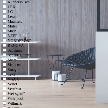
Kuppersbusch
LEX
LG
Leran
Maunfeld
Midea
Miele
NEFF
NORDFROST
RENOVA
Samsung
Schaub Lorenz
Sharp
Siemens
Smeg
Teka
V-ZUG
Vestel
Vestfrost
Weissgauff
Whirlpool
Willmark