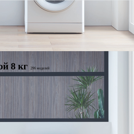
й 8 кг
296 моделей