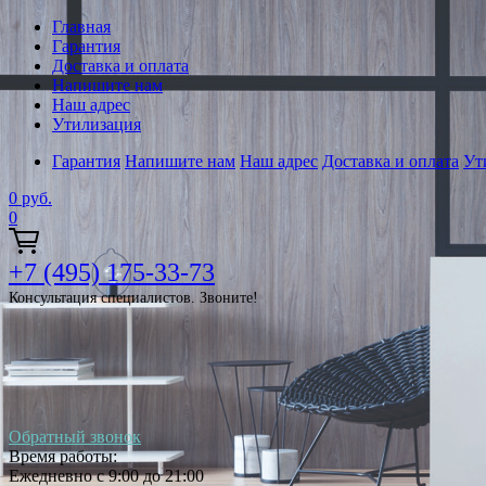
Главная
Гарантия
Доставка и оплата
Напишите нам
Наш адрес
Утилизация
Гарантия
Напишите нам
Наш адрес
Доставка и оплата
Ут
0
руб.
0
+7 (495) 175-33-73
Консультация специалистов. Звоните!
Обратный звонок
Время работы:
Ежедневно с 9:00 до 21:00