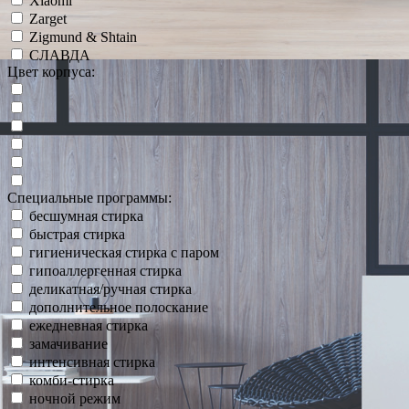
Xiaomi
Zarget
Zigmund & Shtain
СЛАВДА
Цвет корпуса:
Специальные программы:
бесшумная стирка
быстрая стирка
гигиеническая стирка с паром
гипоаллергенная стирка
деликатная/ручная стирка
дополнительное полоскание
ежедневная стирка
замачивание
интенсивная стирка
комби-стирка
ночной режим