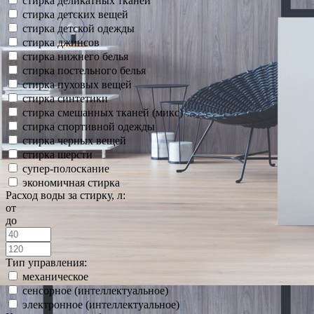
стирка деликатных тканей
стирка детских вещей
стирка детской одежды
стирка джинсов
стирка нижнего белья
стирка постельного белья
стирка пуховых вещей
стирка синтетики
стирка смешанных тканей (микс)
стирка спортивной одежды
стирка черных вещей
стирка шерсти
супер-полоскание
экономичная стирка
Расход воды за стирку, л:
от
до
Тип управления:
механическое
сенсорное (интеллектуальное)
электронное (интеллектуальное)