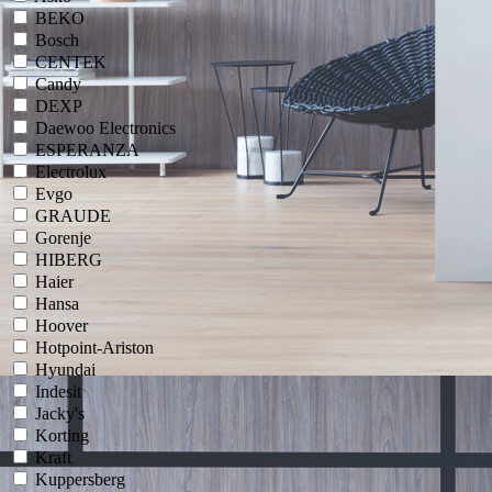
BEKO
Bosch
CENTEK
Candy
DEXP
Daewoo Electronics
ESPERANZA
Electrolux
Evgo
GRAUDE
Gorenje
HIBERG
Haier
Hansa
Hoover
Hotpoint-Ariston
Hyundai
Indesit
Jacky's
Korting
Kraft
Kuppersberg