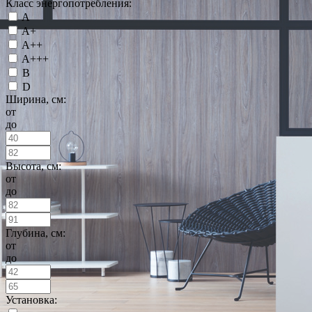
Класс энергопотребления:
A
A+
A++
A+++
B
D
Ширина, см:
от
до
Высота, см:
от
до
Глубина, см:
от
до
Установка: