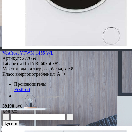
Vestfrost VFWM 1455 WL
Артикул:
277669
Габариты ШxГxВ: 60x56x85
Максимальная загрузка белья, кг: 8
Класс энергопотребления: A+++
Производитель:
Vestfrost
*Наличие уточняйте у менеджера
39190
руб.
Кол-во:
−
+
Купить