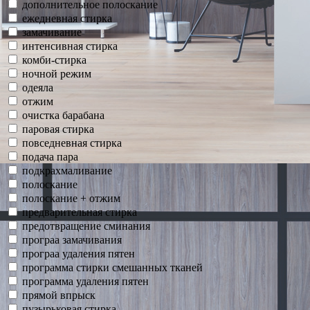
дополнительное полоскание
ежедневная стирка
замачивание
интенсивная стирка
комби-стирка
ночной режим
одеяла
отжим
очистка барабана
паровая стирка
повседневная стирка
подача пара
подкрахмаливание
полоскание
полоскание + отжим
предварительная стирка
предотвращение сминания
програа замачивания
програа удаления пятен
программа стирки смешанных тканей
программа удаления пятен
прямой впрыск
пузырьковая стирка