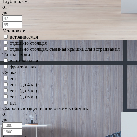
Глубина, см:
от
до
Установка:
встраиваемая
отдельно стоящая
отдельно стоящая, съемная крышка для встраивания
Тип загрузки:
вертикальная
фронтальная
Сушка:
есть
есть (до 4 кг)
есть (до 5 кг)
есть (до 6 кг)
нет
Скорость вращения при отжиме, об/мин:
от
до