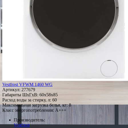
Vestfrost VFWM 1460 WG
Артикул:
277679
Габариты ШxГxВ: 60x58x85
Расход воды за стирку, л: 60
Максимальная загрузка белья, кг: 8
Класс энергопотребления: A+++
Производитель:
Vestfrost