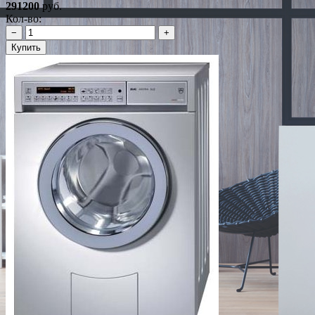
291200
руб.
Кол-во:
−
+
Купить