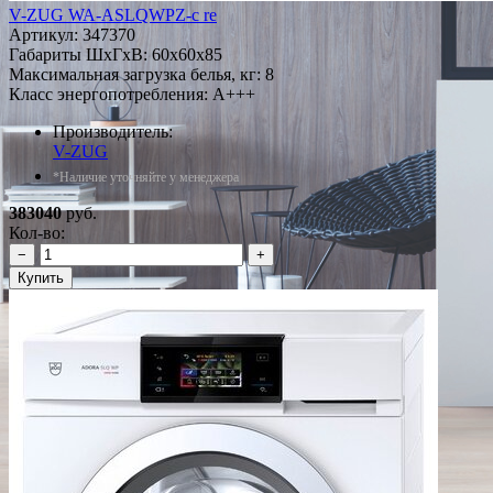
V-ZUG WA-ASLQWPZ-c re
Артикул:
347370
Габариты ШxГxВ: 60x60x85
Максимальная загрузка белья, кг: 8
Класс энергопотребления: A+++
Производитель:
V-ZUG
*Наличие уточняйте у менеджера
383040
руб.
Кол-во:
−
+
Купить