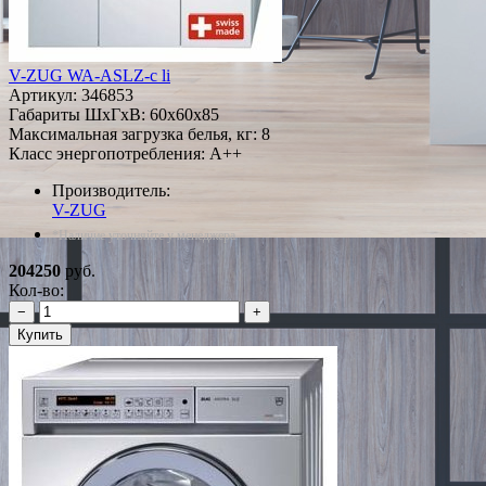
V-ZUG WA-ASLZ-c li
Артикул:
346853
Габариты ШxГxВ: 60x60x85
Максимальная загрузка белья, кг: 8
Класс энергопотребления: A++
Производитель:
V-ZUG
*Наличие уточняйте у менеджера
204250
руб.
Кол-во:
−
+
Купить