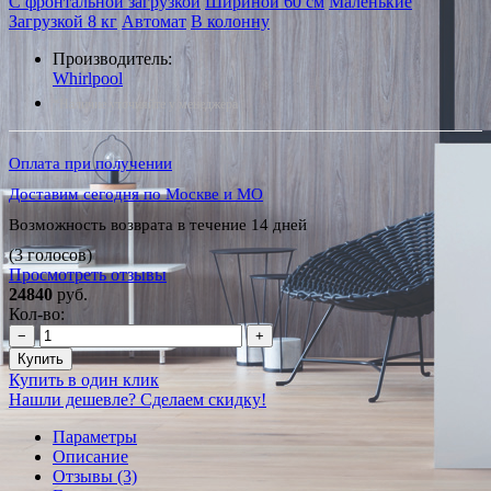
С фронтальной загрузкой
Шириной 60 см
Маленькие
Загрузкой 8 кг
Автомат
В колонну
Производитель:
Whirlpool
*Наличие уточняйте у менеджера
Оплата при получении
Доставим сегодня по Москве и МО
Возможность возврата в течение 14 дней
(3 голосов)
Просмотреть отзывы
24840
руб.
Кол-во:
−
+
Купить
Купить в один клик
Нашли дешевле? Сделаем скидку!
Параметры
Описание
Отзывы (3)