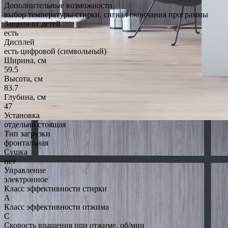
Дополнительные возможности
выбор температуры стирки, сигнал окончания программы
Защита от детей
есть
Дисплей
есть цифровой (символьный)
Ширина, см
59.5
Высота, см
83.7
Глубина, см
47
Установка
отдельно стоящая
Тип загрузки
фронтальная
Сушка
нет
Управление
электронное
Класс эффективности стирки
A
Класс эффективности отжима
C
Скорость вращения при отжиме, об/мин