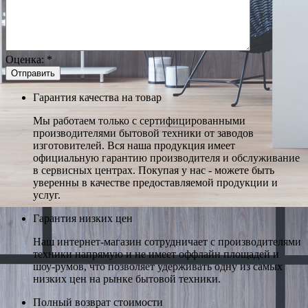
Оценка:
*
Гарантия качества на товар
Мы работаем только с сертифицированными
производителями бытовой техники от заводов
изготовителей. Вся наша продукция имеет
официальную гарантию производителя и обслуживание
в сервисных центрах. Покупая у нас - можете быть
уверенны в качестве предоставляемой продукции и
услуг.
Гарантия низких цен
Наш интернет-магазин сотрудничает с производителями
техники напрямую и не имеет оффлайн площадей и
шоу-румов, что позволяет удерживать одну из самых
низких цен на рынке бытовой техники.
Полный возврат стоимости