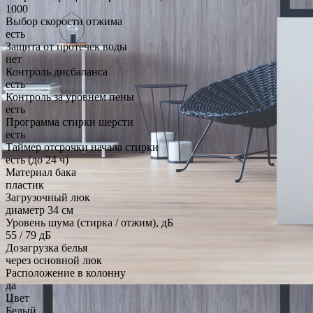
1000
Выбор скорости отжима
есть
Защита от протечек воды
нет
Контроль дисбаланса
есть
Контроль за уровнем пены
есть
Программа стирки шерсти
есть
Таймер отсрочки начала стирки
есть (до 24 ч)
Материал бака
пластик
Загрузочный люк
диаметр 34 см
Уровень шума (стирка / отжим), дБ
55 / 79 дБ
Дозагрузка белья
через основной люк
Расположение в колонну
да
Цвет
Белый