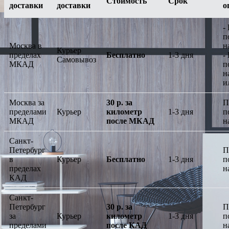
Стоимость
Срок
доставки
доставки
о
-
п
Москва в
н
Курьер
пределах
Бесплатно
1-3 дня
-
Самовывоз
МКАД
п
н
и
Москва за
30 р. за
П
пределами
Курьер
километр
1-3 дня
п
МКАД
после МКАД
н
Санкт-
Петербург
П
в
Курьер
Бесплатно
1-3 дня
п
пределах
н
КАД
Санкт-
Петербург
30 р. за
П
за
Курьер
километр
1-3 дня
п
пределами
после КАД
н