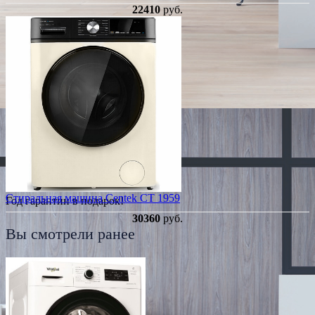
22410
руб.
Стиральная машина Centek CT 1959
Год гарантии в подарок!
30360
руб.
Вы смотрели ранее