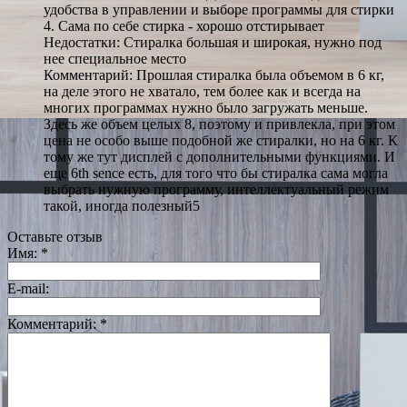
удобства в управлении и выборе программы для стирки
4. Сама по себе стирка - хорошо отстирывает
Недостатки: Стиралка большая и широкая, нужно под
нее специальное место
Комментарий: Прошлая стиралка была объемом в 6 кг,
на деле этого не хватало, тем более как и всегда на
многих программах нужно было загружать меньше.
Здесь же объем целых 8, поэтому и привлекла, при этом
цена не особо выше подобной же стиралки, но на 6 кг. К
тому же тут дисплей с дополнительными функциями. И
еще 6th sence есть, для того что бы стиралка сама могла
выбрать нужную программу, интеллектуальный режим
такой, иногда полезный5
Оставьте отзыв
Имя:
*
E-mail:
Комментарий:
*