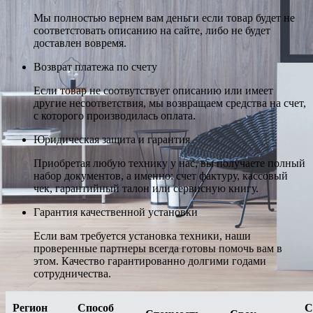
Мы полностью вернем вам деньги если товар будет не
соответстовать описанию на сайте, либо не будет
доставлен вовремя.
Возврат платежа по счету
Если товар не соотвутствует описанию или имеет
другие несоответствия, мы возвращаем средства на счет,
с которого производилась оплата.
Юридическая защита и гарантия
Приобретая любую технику у нас, вы получаете полный
набор документов, а именно: счет фактуру, кассовый
чек, гарантийный талон или сервисную книгу.
Гарантия качественной установки
Если вам требуется установка техники, наши
проверенные партнеры всегда готовы помочь вам в
этом. Качество гарантированно долгими годами
сотрудничества.
Регион
Способ
С