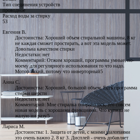
Тип соединения устройств
проводное
Расход воды за стирку
53
Евгения В.
Достоинства: Хороший объем стиральной машины, 8 кг
не каждая сможет простирать, а вот эта модель может.
Довольна качеством стирки
Недостатки: нет
Комментарий: Отжим хороший, программы умные, по-
моему для регулярного использования то что надо.
Мотор тихий, потому что инверторный5
Анна С.
Достоинства: Хороший, большой объем. Есть программа
стирки шерсти
Недостатки: нет
Комментарий: Мне стиралка понравилась, это совсем
новая модель с хорошими функциями. Что купила не
жалую ни разу.5
Лариса М.
Достоинства: 1. Защита от детей, с моими шалопаями
это очень важно 2. 8 кг 3. Дисплей - очень добавляет