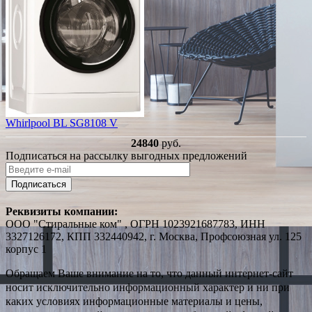
Whirlpool BL SG8108 V
24840
руб.
Подписаться на рассылку выгодных предложений
Подписаться
Реквизиты компании:
ООО "Стиральные ком" , ОГРН 1023921687783, ИНН
3327126172, КПП 332440942, г. Москва, Профсоюзная ул. 125
корпус 1
Обращаем Ваше внимание на то, что данный интернет-сайт
носит исключительно информационный характер и ни при
каких условиях информационные материалы и цены,