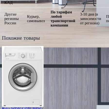
КАД
По тарифам
Другие
3-10 дня (в
Курьер,
любой
П
регионы
зависимости
самовывоз
транспортной
п
России
от региона)
компании
Похожие товары
Beko WDN 635P1 BSW