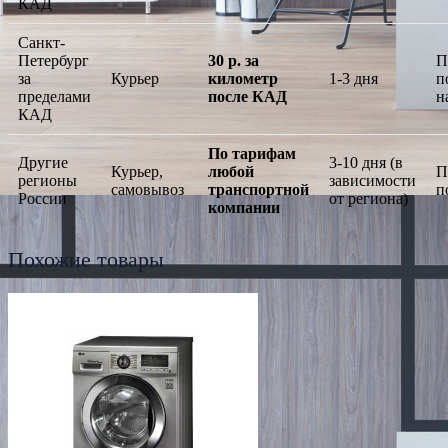
КАД
Санкт-
Петербург
30 р. за
П
за
Курьер
километр
1-3 дня
п
пределами
после КАД
н
КАД
По тарифам
Другие
3-10 дня (в
Курьер,
любой
П
регионы
зависимости
самовывоз
транспортной
п
России
от региона)
компании
Похожие товары