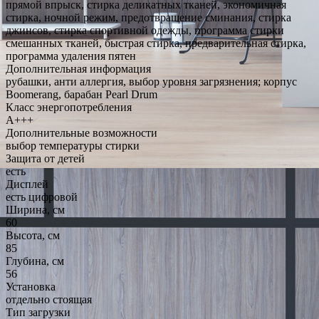
прямой впрыск, стирка деликатных тканей, экономичная
стирка, ночной режим, предотвращение сминания, стирка
джинсов, стирка спортивной одежды, программа стирки
смешанных тканей, быстрая стирка, предварительная стирка,
программа удаления пятен
Дополнительная информация
рубашки, анти аллергия, выбор уровня загрязнения; корпус
Boomerang, барабан Pearl Drum
Класс энергопотребления
A+++
Дополнительные возможности
выбор температуры стирки
Защита от детей
есть
Дисплей
есть цифровой
Ширина, см
60
Высота, см
85
Глубина, см
56
Установка
отдельно стоящая
Тип загрузки