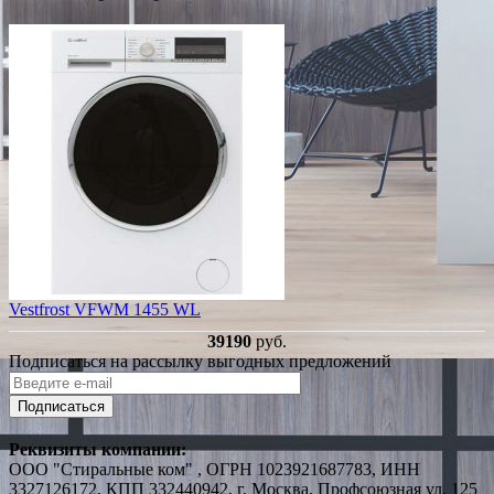
Vestfrost VFWM 1455 WL
39190
руб.
Подписаться на рассылку выгодных предложений
Подписаться
Реквизиты компании:
ООО "Стиральные ком" , ОГРН 1023921687783, ИНН
3327126172, КПП 332440942, г. Москва, Профсоюзная ул. 125