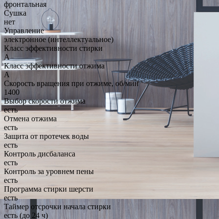
фронтальная
Сушка
нет
Управление
электронное (интеллектуальное)
Класс эффективности стирки
A
Класс эффективности отжима
A
Скорость вращения при отжиме, об/мин
1400
Выбор скорости отжима
есть
Отмена отжима
есть
Защита от протечек воды
есть
Контроль дисбаланса
есть
Контроль за уровнем пены
есть
Программа стирки шерсти
есть
Таймер отсрочки начала стирки
есть (до 24 ч)