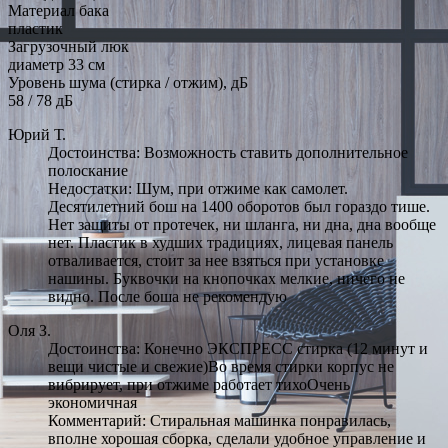
Материал бака
пластик
Загрузочный люк
диаметр 33 см
Уровень шума (стирка / отжим), дБ
58 / 78 дБ
Юрий Т.
Достоинства: Возможность ставить дополнительное
полоскание
Недостатки: Шум, при отжиме как самолет.
Десятилетний бош на 1400 оборотов был гораздо тише.
Нет защиты от протечек, ни шланга, ни дна, дна вообще
нет. Пластик в худших традициях, лицевая панель
отваливается, стоит за нее взяться при установке
нашины. Буквочки на кнопочках мелкие, ничего не
видно. После боша не рекомендую
Оля З.
Достоинства: Конечно ЭКСПРЕСС стирка (12 минут и
вещи чистые и свежие)Во время стирки корпус не
вибрирует, при отжиме работает тихоОчень
экономичная
Комментарий: Стиральная машинка понравилась,
вполне хорошая сборка, сделали удобное управление и