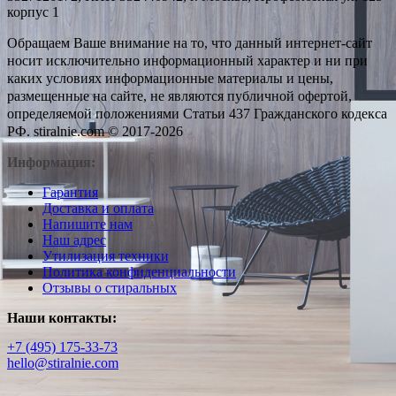
корпус 1
Обращаем Ваше внимание на то, что данный интернет-сайт
носит исключительно информационный характер и ни при
каких условиях информационные материалы и цены,
размещенные на сайте, не являются публичной офертой,
определяемой положениями Статьи 437 Гражданского кодекса
РФ. stiralnie.com © 2017-2026
Информация:
Гарантия
Доставка и оплата
Напишите нам
Наш адрес
Утилизация техники
Политика конфиденциальности
Отзывы о стиральных
Наши контакты:
+7 (495) 175-33-73
hello@stiralnie.com