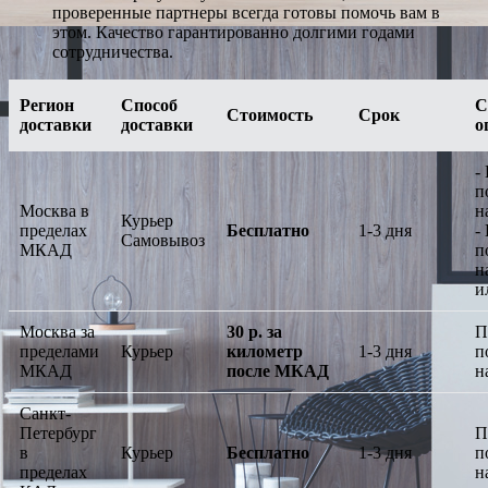
проверенные партнеры всегда готовы помочь вам в
этом. Качество гарантированно долгими годами
сотрудничества.
Регион
Способ
С
Стоимость
Срок
доставки
доставки
о
-
п
Москва в
н
Курьер
пределах
Бесплатно
1-3 дня
-
Самовывоз
МКАД
п
н
и
Москва за
30 р. за
П
пределами
Курьер
километр
1-3 дня
п
МКАД
после МКАД
н
Санкт-
Петербург
П
в
Курьер
Бесплатно
1-3 дня
п
пределах
н