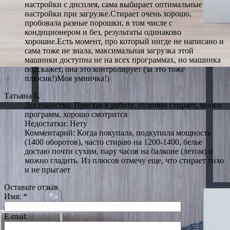
настройки с дисплея, сама выбирает оптимальные
настройки при загрузке.Стирает очень хорошо,
пробовала разные порошки, в том числе с
кондиционером и без, результаты одинаково
хорошие.Есть момент, про который нигде не написано и
сама тоже не знала, максимальная загрузка этой
машинки доступна не на всех программах, но машинка
подскажет, она это контролирует (за это тоже
плюсик!)Моя умничка!)
Татьяна Б.
Достоинства: Простая в работе, отлично стирает, много
программ, хорошо смотрится
Недостатки: Нету
Комментарий: Когда покупала, подкупила мощность
(1400 оборотов), часто стираю на 1200-1400, белье
достаю почти сухим, пару часов на балконе (летом) и
можно гладить. Из плюсов отмечу еще, что стирает тихо
и не прыгает
Оставьте отзыв
Имя:
*
E-mail: