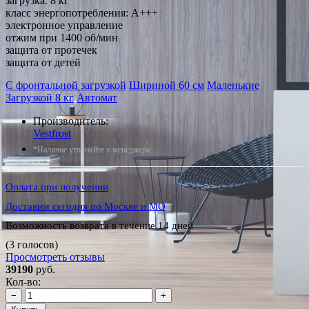
загрузка: 8 кг
класс энергопотребления: A+++
электронное управление
отжим при 1400 об/мин
защита от протечек
защита от детей
С фронтальной загрузкой
Шириной 60 см
Маленькие
Загрузкой 8 кг
Автомат
Производитель:
Vestfrost
*Наличие уточняйте у менеджера
Оплата при получении
Доставим сегодня по Москве и МО
Возможность возврата в течение 14 дней
(3 голосов)
Просмотреть отзывы
39190
руб.
Кол-во:
−
+