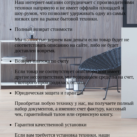
Наш интернет-магазин сотрудничает с производителями
техники напрямую и не имеет оффлайн площадей и
шоу-румов, что позволяет удерживать одну из самых
низких цен на рынке бытовой техники.
Полный возврат стоимости
Мы полностью вернем вам деньги если товар будет не
соответстовать описанию на сайте, либо не будет
доставлен вовремя.
Возврат платежа по счету
Если товар не соотвутствует описанию или имеет
другие несоответствия, мы возвращаем средства на счет,
с которого производилась оплата.
Юридическая защита и гарантия
Приобретая любую технику у нас, вы получаете полный
набор документов, а именно: счет фактуру, кассовый
чек, гарантийный талон или сервисную книгу.
Гарантия качественной установки
Если вам требуется установка техники, наши