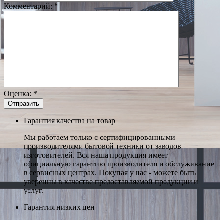
Комментарий:
*
Оценка:
*
Гарантия качества на товар
Мы работаем только с сертифицированными
производителями бытовой техники от заводов
изготовителей. Вся наша продукция имеет
официальную гарантию производителя и обслуживание
в сервисных центрах. Покупая у нас - можете быть
уверенны в качестве предоставляемой продукции и
услуг.
Гарантия низких цен