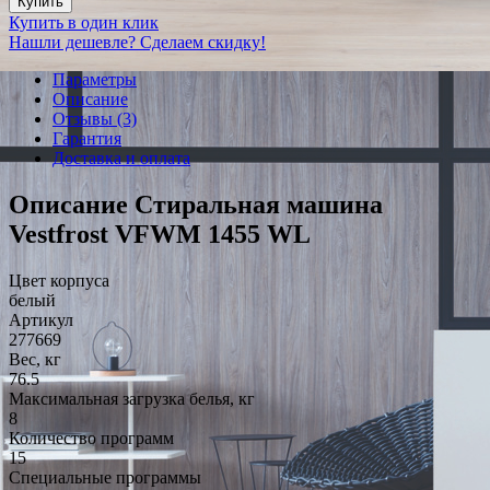
Купить
Купить в один клик
Нашли дешевле? Сделаем скидку!
Параметры
Описание
Отзывы (3)
Гарантия
Доставка и оплата
Описание Стиральная машина
Vestfrost VFWM 1455 WL
Цвет корпуса
белый
Артикул
277669
Вес, кг
76.5
Максимальная загрузка белья, кг
8
Количество программ
15
Специальные программы