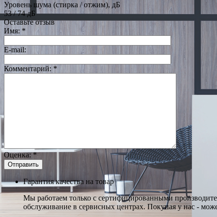
Уровень шума (стирка / отжим), дБ
53 / 74 дБ
Оставьте отзыв
Имя:
*
E-mail:
Комментарий:
*
Оценка:
*
Гарантия качества на товар
Мы работаем только с сертифицированными производител
обслуживание в сервисных центрах. Покупая у нас - може