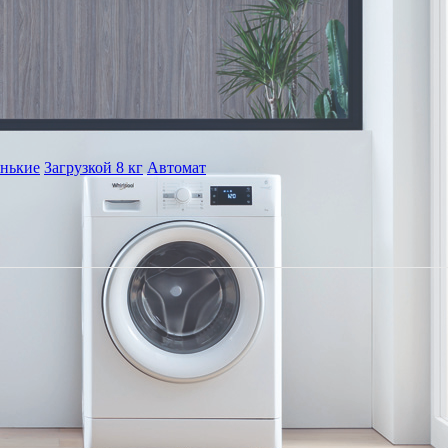
нькие
Загрузкой 8 кг
Автомат