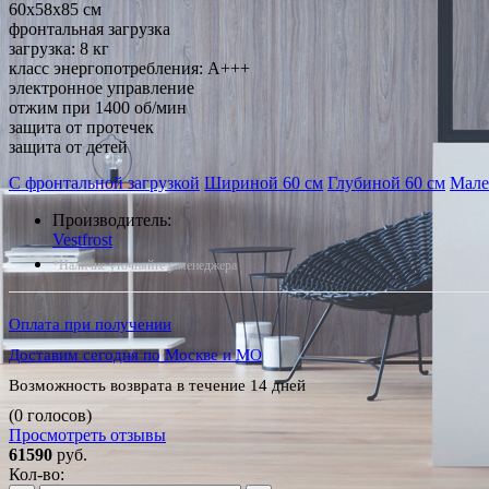
60x58x85 см
фронтальная загрузка
загрузка: 8 кг
класс энергопотребления: A+++
электронное управление
отжим при 1400 об/мин
защита от протечек
защита от детей
С фронтальной загрузкой
Шириной 60 см
Глубиной 60 см
Мале
Производитель:
Vestfrost
*Наличие уточняйте у менеджера
Оплата при получении
Доставим сегодня по Москве и МО
Возможность возврата в течение 14 дней
(0 голосов)
Просмотреть отзывы
61590
руб.
Кол-во: