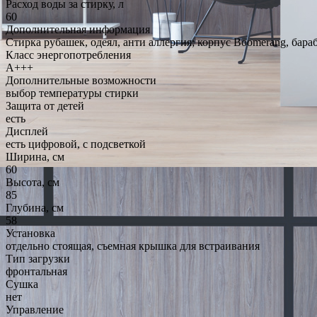
Расход воды за стирку, л
60
Дополнительная информация
Стирка рубашек, одеял, анти аллергия; корпус Boomerang, бар
Класс энергопотребления
A+++
Дополнительные возможности
выбор температуры стирки
Защита от детей
есть
Дисплей
есть цифровой, с подсветкой
Ширина, см
60
Высота, см
85
Глубина, см
58
Установка
отдельно стоящая, съемная крышка для встраивания
Тип загрузки
фронтальная
Сушка
нет
Управление