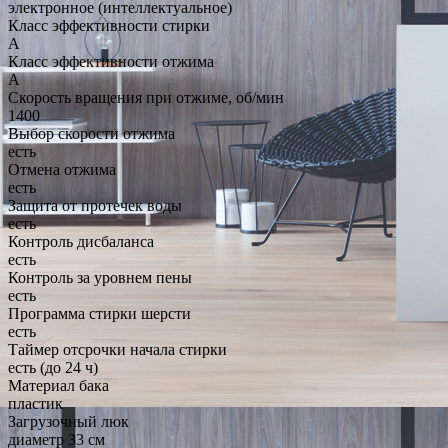
электронное (интеллектуальное)
Класс эффективности стирки
A
Класс эффективности отжима
A
Скорость вращения при отжиме, об/мин
1400
Выбор скорости отжима
есть
Отмена отжима
есть
Защита от протечек воды
есть
Контроль дисбаланса
есть
Контроль за уровнем пены
есть
Программа стирки шерсти
есть
Таймер отсрочки начала стирки
есть (до 24 ч)
Материал бака
пластик
Загрузочный люк
диаметр 33 см