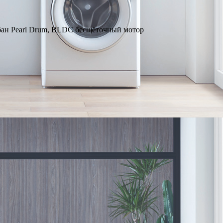
абан Pearl Drum, BLDC бесщёточный мотор