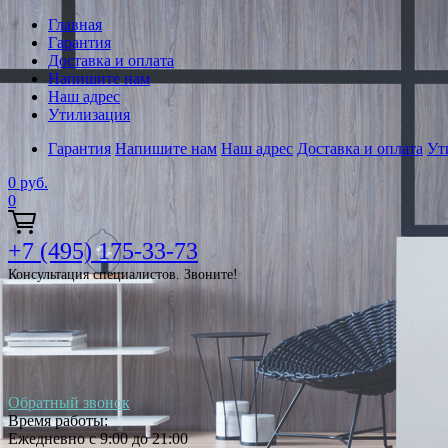
Главная
Гарантия
Доставка и оплата
Напишите нам
Наш адрес
Утилизация
Гарантия
Напишите нам
Наш адрес
Доставка и оплата
Ут
0
руб.
0
+7 (495) 175-33-73
Консультация специалистов. Звоните!
Обратный звонок
Время работы:
Ежедневно с 9:00 до 21:00