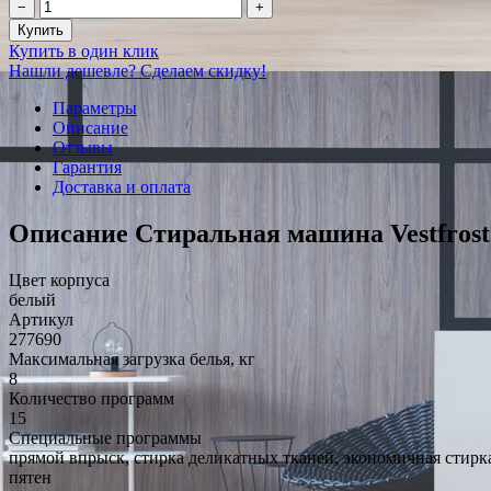
−
+
Купить
Купить в один клик
Нашли дешевле? Сделаем скидку!
Параметры
Описание
Отзывы
Гарантия
Доставка и оплата
Описание Стиральная машина Vestfro
Цвет корпуса
белый
Артикул
277690
Максимальная загрузка белья, кг
8
Количество программ
15
Специальные программы
прямой впрыск, стирка деликатных тканей, экономичная стирка
пятен