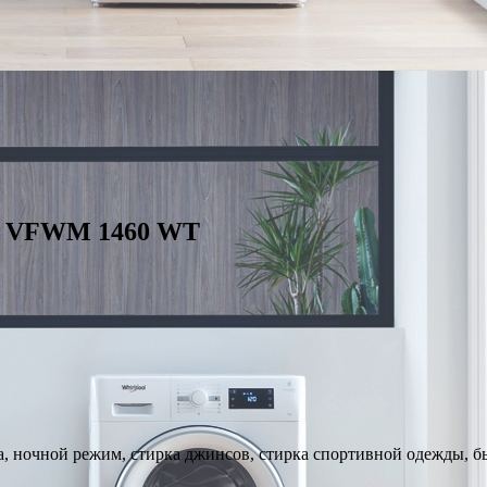
st VFWM 1460 WT
, ночной режим, стирка джинсов, стирка спортивной одежды, бы