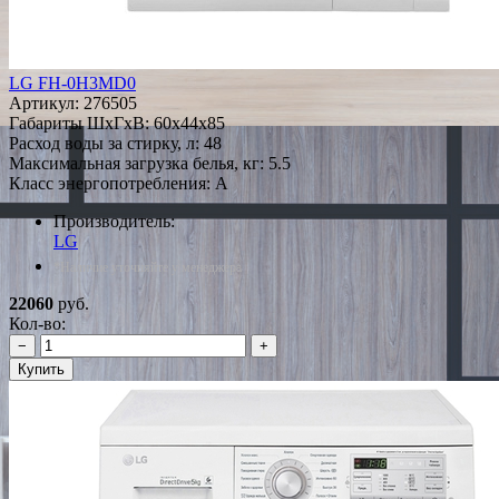
LG FH-0H3MD0
Артикул:
276505
Габариты ШxГxВ: 60x44x85
Расход воды за стирку, л: 48
Максимальная загрузка белья, кг: 5.5
Класс энергопотребления: A
Производитель:
LG
*Наличие уточняйте у менеджера
22060
руб.
Кол-во:
−
+
Купить