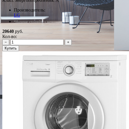
Класс энергопотребления: A
Производитель:
LG
*Наличие уточняйте у менеджера
20640
руб.
Кол-во:
−
+
Купить