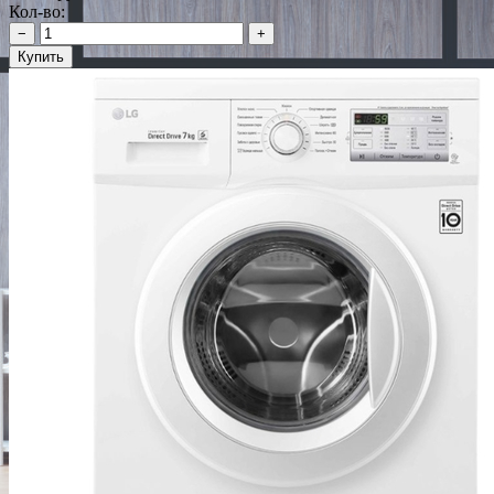
Кол-во:
−
+
Купить