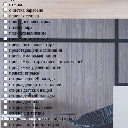
отжим
очистка барабана
паровая стирка
повседневная стирка
подача пара
подкрахмаливание
полоскание + отжим
предварительная стирка
предотвращение сминания
программа замачивания
программа стирки смешанных тканей
программа удаления пятен
прямой впрыск
стирка верхней одежды
стирка деликатных тканей
стирка детских вещей
стирка детской одежды
стирка джинсов
стирка пуховых вещей
стирка синтетики
стирка смешанных тканей (микс)
стирка спортивной обуви