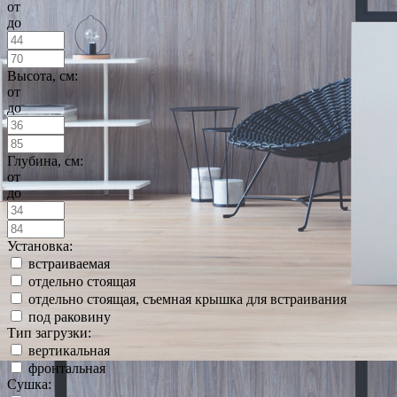
от
до
Высота, см:
от
до
Глубина, см:
от
до
Установка:
встраиваемая
отдельно стоящая
отдельно стоящая, съемная крышка для встраивания
под раковину
Тип загрузки:
вертикальная
фронтальная
Сушка: