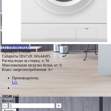
LG FH-0H3ND0
Артикул:
276506
Габариты ШxГxВ: 60x44x85
Расход воды за стирку, л: 56
Максимальная загрузка белья, кг: 6
Класс энергопотребления: A+
Производитель:
LG
*Наличие уточняйте у менеджера
19240
руб.
Кол-во:
−
+
Купить