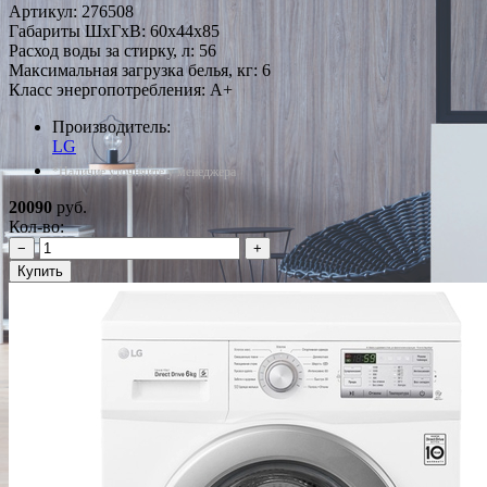
Артикул:
276508
Габариты ШxГxВ: 60x44x85
Расход воды за стирку, л: 56
Максимальная загрузка белья, кг: 6
Класс энергопотребления: A+
Производитель:
LG
*Наличие уточняйте у менеджера
20090
руб.
Кол-во:
−
+
Купить