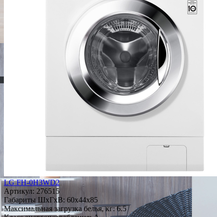
LG FH-0H3WD2
Артикул:
276515
Габариты ШxГxВ: 60x44x85
Максимальная загрузка белья, кг: 6.5