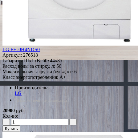
LG FH-0H4NDS0
Артикул:
276518
Габариты ШxГxВ: 60x44x85
Расход воды за стирку, л: 56
Максимальная загрузка белья, кг: 6
Класс энергопотребления: A+
Производитель:
LG
*Наличие уточняйте у менеджера
20900
руб.
Кол-во:
−
+
Купить