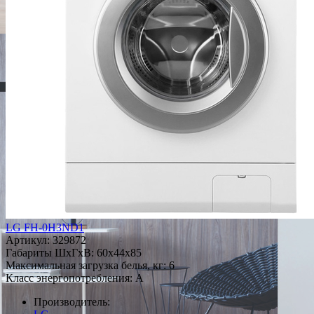
LG FH-0H3ND1
Артикул:
329872
Габариты ШxГxВ: 60x44x85
Максимальная загрузка белья, кг: 6
Класс энергопотребления: A
Производитель: