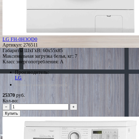
LG FH-0H3QD0
Артикул:
276511
Габариты ШxГxВ: 60x55x85
Максимальная загрузка белья, кг: 7
Класс энергопотребления: A
Производитель:
LG
*Наличие уточняйте у менеджера
25370
руб.
Кол-во:
−
+
Купить