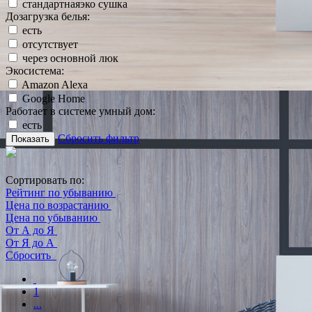
стандартнаяэко сушка
Дозагрузка белья:
есть
отсутствует
через основной люк
Экосистема:
Amazon Alexa
Google Home
Работает в системе умный дом:
есть
Сбросить фильтр
Показать
Сортировать по:
Рейтинг по убыванию
Цена по возрастанию
Цена по убыванию
От А до Я
От Я до А
Сбросить
1
...