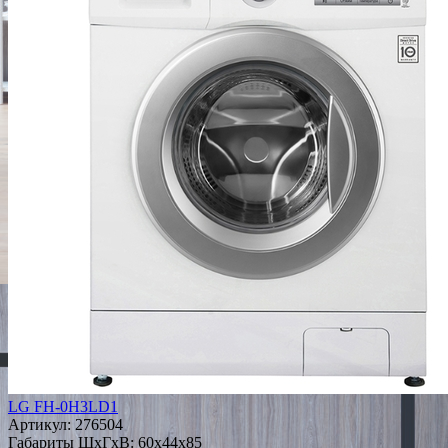
LG FH-0H3LD1
Артикул:
276504
Габариты ШxГxВ: 60x44x85