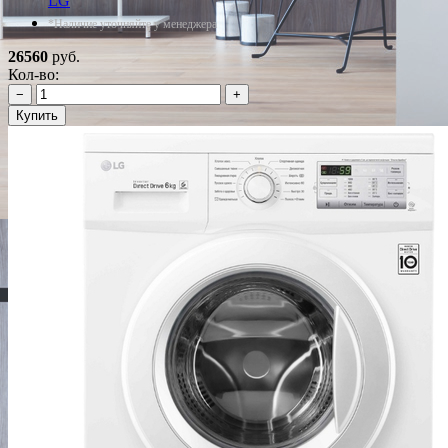
LG
*Наличие уточняйте у менеджера
26560
руб.
Кол-во:
−
+
Купить