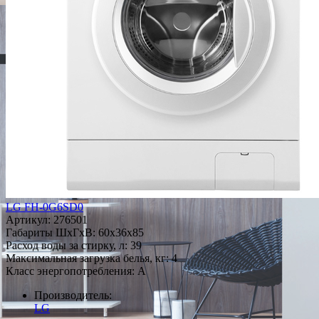
LG FH-0G6SD0
Артикул:
276501
Габариты ШxГxВ: 60x36x85
Расход воды за стирку, л: 39
Максимальная загрузка белья, кг: 4
Класс энергопотребления: A
Производитель:
LG