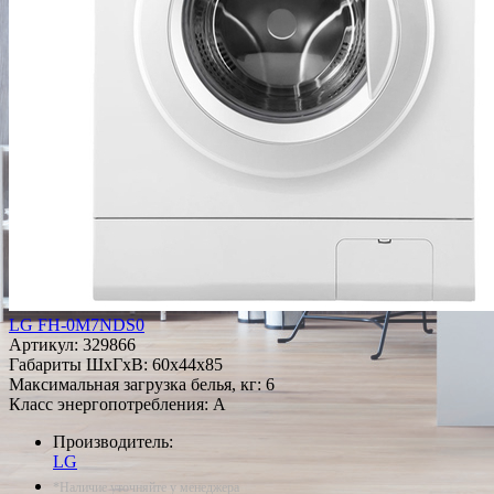
LG FH-0M7NDS0
Артикул:
329866
Габариты ШxГxВ: 60x44x85
Максимальная загрузка белья, кг: 6
Класс энергопотребления: A
Производитель:
LG
*Наличие уточняйте у менеджера