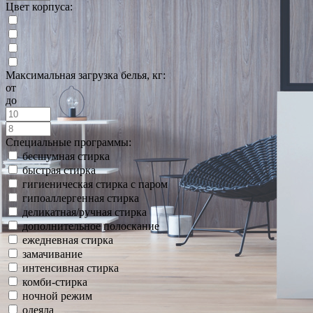
Цвет корпуса:
Максимальная загрузка белья, кг:
от
до
Специальные программы:
бесшумная стирка
быстрая стирка
гигиеническая стирка с паром
гипоаллергенная стирка
деликатная/ручная стирка
дополнительное полоскание
ежедневная стирка
замачивание
интенсивная стирка
комби-стирка
ночной режим
одеяла