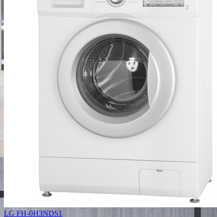
LG FH-0H3NDS1