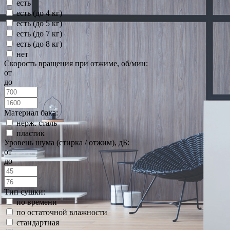
есть
есть (до 4 кг)
есть (до 5 кг)
есть (до 7 кг)
есть (до 8 кг)
нет
Скорость вращения при отжиме, об/мин:
от
до
Материал бака:
нерж. сталь
пластик
Уровень шума (стирка / отжим), дБ:
от
до
Тип сушки:
по времени
по остаточной влажности
стандартная