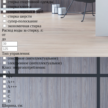
стирка спортивной одежды
стирка хлопка
стирка черных вещей
стирка шерсти
супер-полоскание
экономичная стирка
Расход воды за стирку, л:
от
до
Тип управления:
сенсорное (интеллектуальное)
электронное (интеллектуальное)
Класс энергопотребления:
A
A+
A++
A+++
B
C
D
Ширина, см: