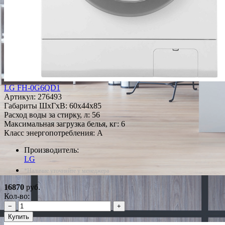
LG FH-0G6QD1
Артикул:
276493
Габариты ШxГxВ: 60x44x85
Расход воды за стирку, л: 56
Максимальная загрузка белья, кг: 6
Класс энергопотребления: A
Производитель:
LG
*Наличие уточняйте у менеджера
16870
руб.
Кол-во:
−
+
Купить