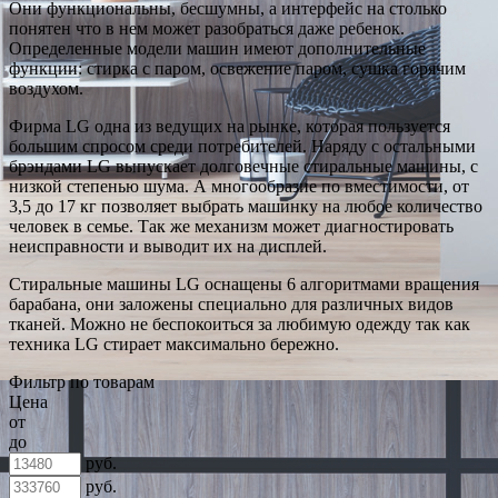
Они функциональны, бесшумны, а интерфейс на столько
понятен что в нем может разобраться даже ребенок.
Определенные модели машин имеют дополнительные
функции: стирка с паром, освежение паром, сушка горячим
воздухом.
Фирма LG одна из ведущих на рынке, которая пользуется
большим спросом среди потребителей. Наряду с остальными
брэндами LG выпускает долговечные стиральные машины, с
низкой степенью шума. А многообразие по вместимости, от
3,5 до 17 кг позволяет выбрать машинку на любое количество
человек в семье. Так же механизм может диагностировать
неисправности и выводит их на дисплей.
Стиральные машины LG оснащены 6 алгоритмами вращения
барабана, они заложены специально для различных видов
тканей. Можно не беспокоиться за любимую одежду так как
техника LG стирает максимально бережно.
Фильтр по товарам
Цена
от
до
руб.
руб.