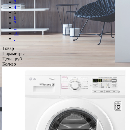
3
4
5
6
7
...
10
Товар
Параметры
Цена, руб.
Кол-во