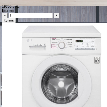
19700
руб.
Кол-во:
−
+
Купить