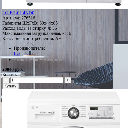
LG FH-0H4ND0
Артикул:
276516
Габариты ШxГxВ: 60x44x85
Расход воды за стирку, л: 56
Максимальная загрузка белья, кг: 6
Класс энергопотребления: A+
Производитель:
LG
*Наличие уточняйте у менеджера
20040
руб.
Кол-во:
−
+
Купить