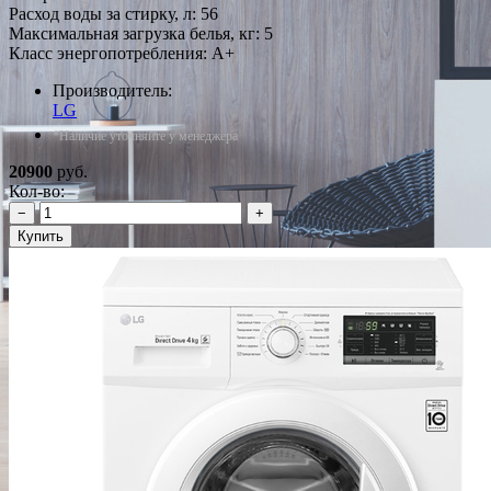
Расход воды за стирку, л: 56
Максимальная загрузка белья, кг: 5
Класс энергопотребления: A+
Производитель:
LG
*Наличие уточняйте у менеджера
20900
руб.
Кол-во:
−
+
Купить