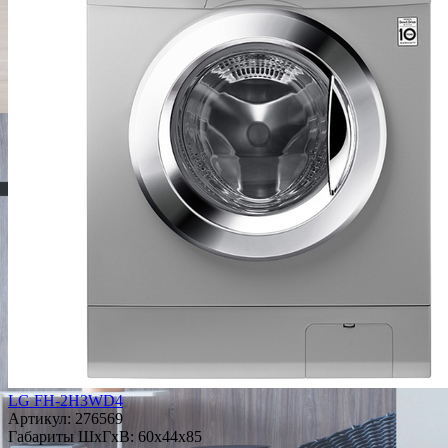
LG FH-2H3WD4
Артикул:
276569
Габариты ШxГxВ: 60x44x85