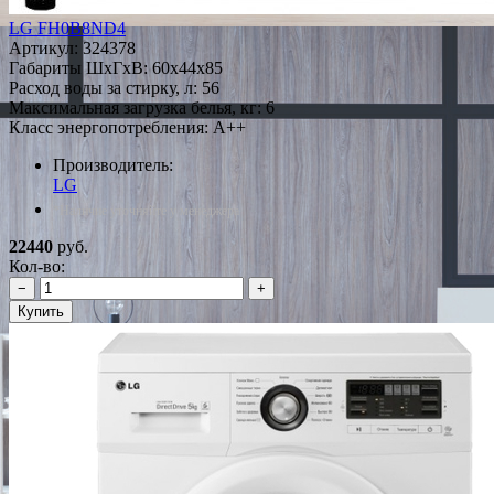
LG FH0B8ND4
Артикул:
324378
Габариты ШxГxВ: 60x44x85
Расход воды за стирку, л: 56
Максимальная загрузка белья, кг: 6
Класс энергопотребления: A++
Производитель:
LG
*Наличие уточняйте у менеджера
22440
руб.
Кол-во:
−
+
Купить