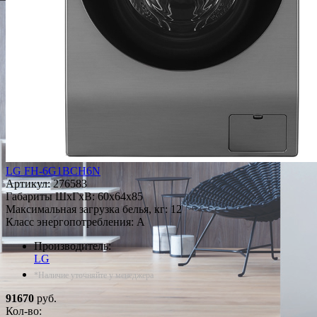
LG FH-6G1BCH6N
Артикул:
276583
Габариты ШxГxВ: 60x64x85
Максимальная загрузка белья, кг: 12
Класс энергопотребления: A
Производитель:
LG
*Наличие уточняйте у менеджера
91670
руб.
Кол-во: