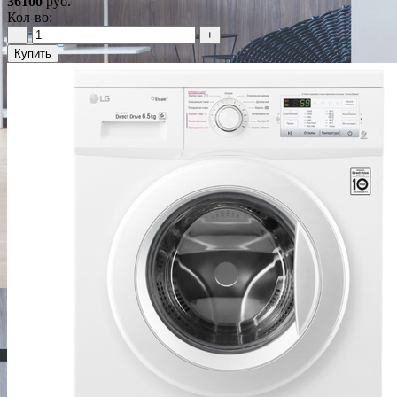
36100
руб.
Кол-во:
−
+
Купить