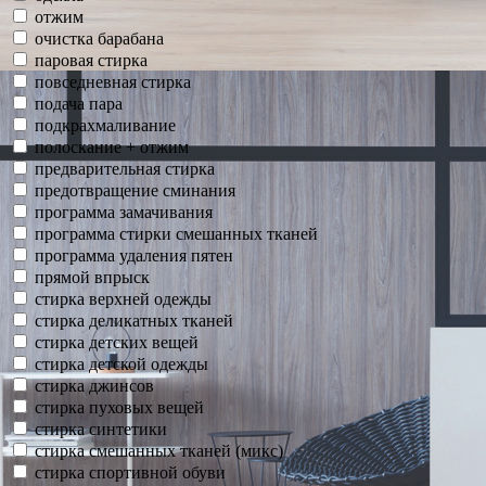
отжим
очистка барабана
паровая стирка
повседневная стирка
подача пара
подкрахмаливание
полоскание + отжим
предварительная стирка
предотвращение сминания
программа замачивания
программа стирки смешанных тканей
программа удаления пятен
прямой впрыск
стирка верхней одежды
стирка деликатных тканей
стирка детских вещей
стирка детской одежды
стирка джинсов
стирка пуховых вещей
стирка синтетики
стирка смешанных тканей (микс)
стирка спортивной обуви