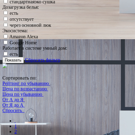
стандартнаяэко сушка
Дозагрузка белья:
есть
отсутствует
через основной люк
Экосистема:
Amazon Alexa
Google Home
Работает в системе умный дом:
есть
Сбросить фильтр
Показать
Сортировать по:
Рейтинг по убыванию
Цена по возрастанию
Цена по убыванию
От А до Я
От Я до А
Сбросить
1
2