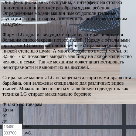
Они функциональны, бесшумны, а интерфейс на столько
понятен что в нем может разобраться даже ребенок.
Определенные модели машин имеют дополнительные
функции: стирка с паром, освежение паром, сушка горячим
воздухом.
Фирма LG одна из ведущих на рынке, которая пользуется
большим спросом среди потребителей. Наряду с остальными
брэндами LG выпускает долговечные стиральные машины, с
низкой степенью шума. А многообразие по вместимости, от
3,5 до 17 кг позволяет выбрать машинку на любое количество
человек в семье. Так же механизм может диагностировать
неисправности и выводит их на дисплей.
Стиральные машины LG оснащены 6 алгоритмами вращения
барабана, они заложены специально для различных видов
тканей. Можно не беспокоиться за любимую одежду так как
техника LG стирает максимально бережно.
Фильтр по товарам
Цена
от
до
руб.
руб.