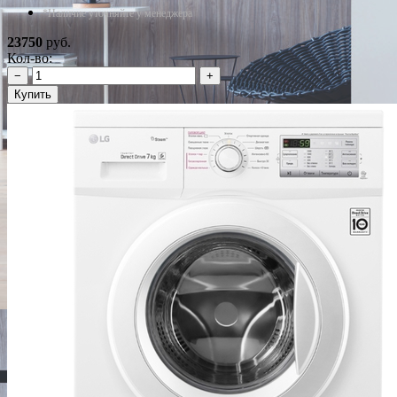
*Наличие уточняйте у менеджера
23750
руб.
Кол-во:
−
+
Купить