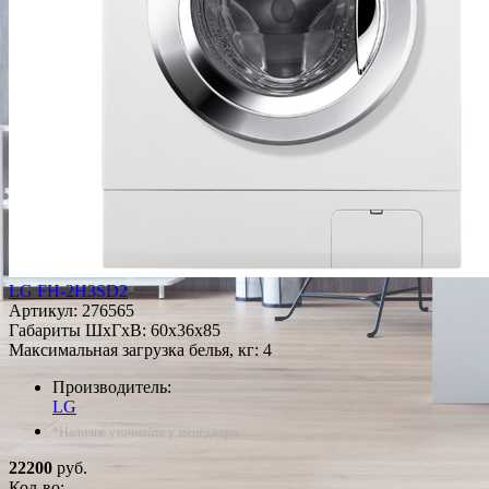
LG FH-2H3SD2
Артикул:
276565
Габариты ШxГxВ: 60x36x85
Максимальная загрузка белья, кг: 4
Производитель:
LG
*Наличие уточняйте у менеджера
22200
руб.
Кол-во: