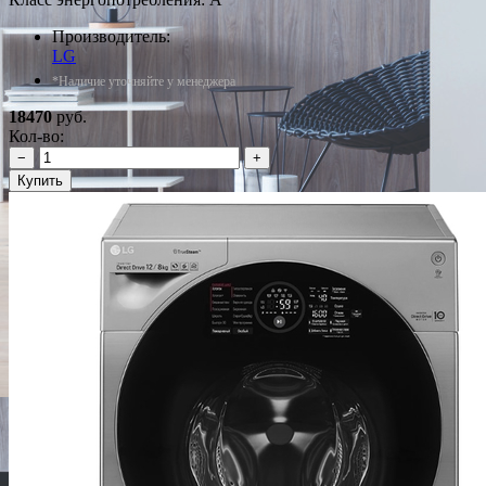
Производитель:
LG
*Наличие уточняйте у менеджера
18470
руб.
Кол-во:
−
+
Купить