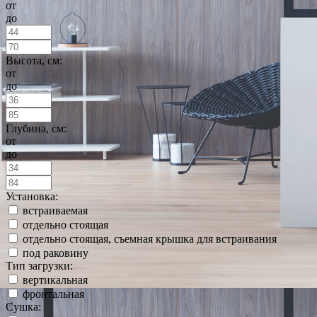
от
до
Высота, см:
от
до
Глубина, см:
от
до
Установка:
встраиваемая
отдельно стоящая
отдельно стоящая, съемная крышка для встраивания
под раковину
Тип загрузки:
вертикальная
фронтальная
Сушка: