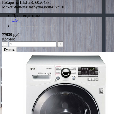
Габариты ШxГxВ: 60x64x85
Максимальная загрузка белья, кг: 10.5
Производитель:
LG
*Наличие уточняйте у менеджера
77030
руб.
Кол-во:
−
+
Купить