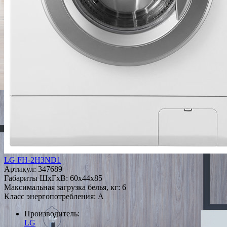
LG FH-2H3ND1
Артикул:
347689
Габариты ШxГxВ: 60x44x85
Максимальная загрузка белья, кг: 6
Класс энергопотребления: A
Производитель:
LG