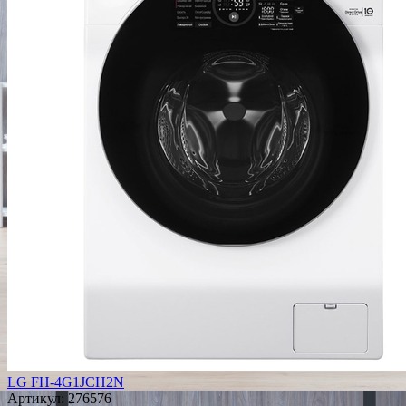
LG FH-4G1JCH2N
Артикул:
276576