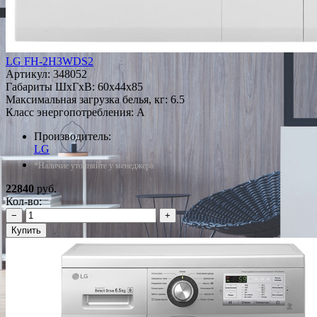
LG FH-2H3WDS2
Артикул:
348052
Габариты ШxГxВ: 60x44x85
Максимальная загрузка белья, кг: 6.5
Класс энергопотребления: A
Производитель:
LG
*Наличие уточняйте у менеджера
22840
руб.
Кол-во:
−
+
Купить