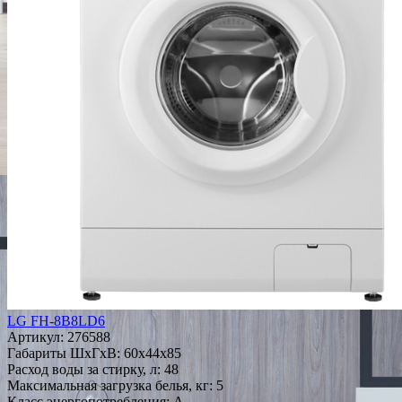
LG FH-8B8LD6
Артикул:
276588
Габариты ШxГxВ: 60x44x85
Расход воды за стирку, л: 48
Максимальная загрузка белья, кг: 5
Класс энергопотребления: A