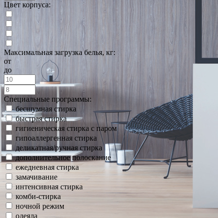
Цвет корпуса:
Максимальная загрузка белья, кг:
от
до
Специальные программы:
бесшумная стирка
быстрая стирка
гигиеническая стирка с паром
гипоаллергенная стирка
деликатная/ручная стирка
дополнительное полоскание
ежедневная стирка
замачивание
интенсивная стирка
комби-стирка
ночной режим
одеяла