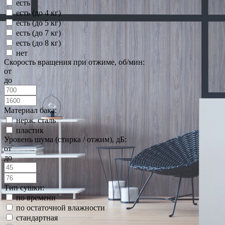
есть
есть (до 4 кг)
есть (до 5 кг)
есть (до 7 кг)
есть (до 8 кг)
нет
Скорость вращения при отжиме, об/мин:
от
до
Материал бака:
нерж. сталь
пластик
Уровень шума (стирка / отжим), дБ:
от
до
Тип сушки:
по времени
по остаточной влажности
стандартная