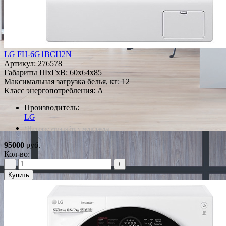
LG FH-6G1BCH2N
Артикул:
276578
Габариты ШxГxВ: 60x64x85
Максимальная загрузка белья, кг: 12
Класс энергопотребления: A
Производитель:
LG
*Наличие уточняйте у менеджера
95000
руб.
Кол-во:
−
+
Купить