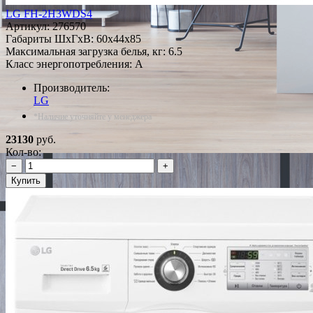
LG FH-2H3WDS4
Артикул:
276570
Габариты ШxГxВ: 60x44x85
Максимальная загрузка белья, кг: 6.5
Класс энергопотребления: A
Производитель:
LG
*Наличие уточняйте у менеджера
23130
руб.
Кол-во:
−
+
Купить