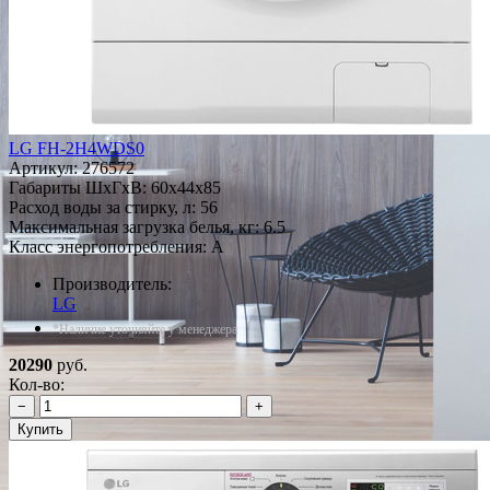
LG FH-2H4WDS0
Артикул:
276572
Габариты ШxГxВ: 60x44x85
Расход воды за стирку, л: 56
Максимальная загрузка белья, кг: 6.5
Класс энергопотребления: A
Производитель:
LG
*Наличие уточняйте у менеджера
20290
руб.
Кол-во:
−
+
Купить