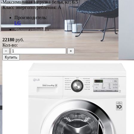
Максимальная загрузка белья, кг: 6.5
Класс энергопотребления: A
Производитель:
LG
*Наличие уточняйте у менеджера
22180
руб.
Кол-во:
−
+
Купить