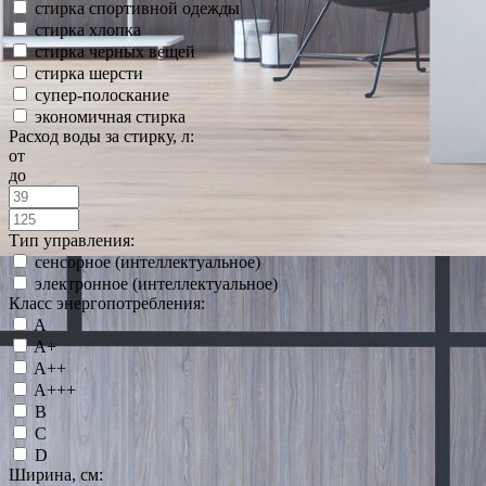
стирка спортивной одежды
стирка хлопка
стирка черных вещей
стирка шерсти
супер-полоскание
экономичная стирка
Расход воды за стирку, л:
от
до
Тип управления:
сенсорное (интеллектуальное)
электронное (интеллектуальное)
Класс энергопотребления:
A
A+
A++
A+++
B
C
D
Ширина, см: