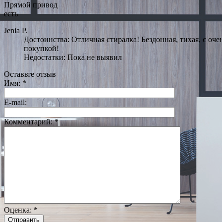
Прямой привод
есть
Jenia P.
Достоинства: Отличная стиралка! Бездонная, тихая, с оч
покупкой!
Недостатки: Пока не выявил
Оставьте отзыв
Имя:
*
E-mail:
Комментарий:
*
Оценка:
*