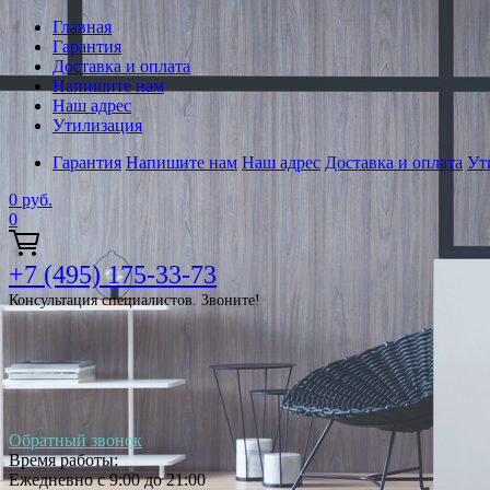
Главная
Гарантия
Доставка и оплата
Напишите нам
Наш адрес
Утилизация
Гарантия
Напишите нам
Наш адрес
Доставка и оплата
Ут
0
руб.
0
+7 (495) 175-33-73
Консультация специалистов. Звоните!
Обратный звонок
Время работы:
Ежедневно с 9:00 до 21:00