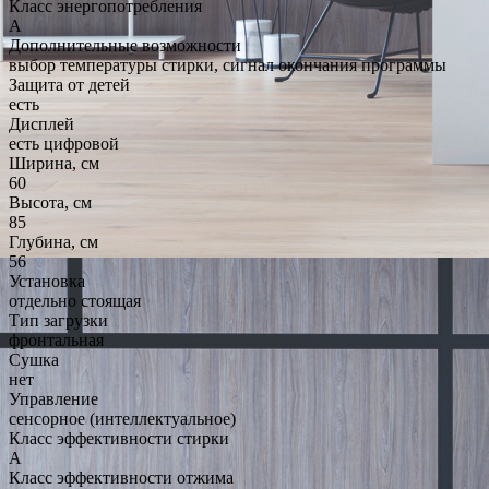
Класс энергопотребления
A
Дополнительные возможности
выбор температуры стирки, сигнал окончания программы
Защита от детей
есть
Дисплей
есть цифровой
Ширина, см
60
Высота, см
85
Глубина, см
56
Установка
отдельно стоящая
Тип загрузки
фронтальная
Сушка
нет
Управление
сенсорное (интеллектуальное)
Класс эффективности стирки
A
Класс эффективности отжима