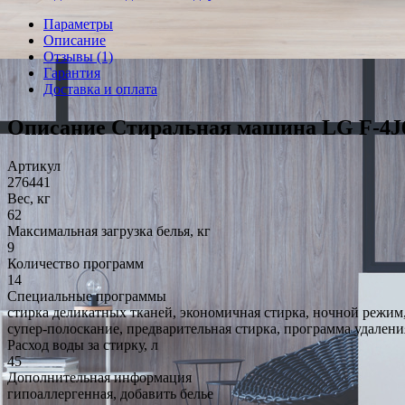
Параметры
Описание
Отзывы (1)
Гарантия
Доставка и оплата
Описание Стиральная машина LG F-4
Артикул
276441
Вес, кг
62
Максимальная загрузка белья, кг
9
Количество программ
14
Специальные программы
стирка деликатных тканей, экономичная стирка, ночной режим
супер-полоскание, предварительная стирка, программа удаления
Расход воды за стирку, л
45
Дополнительная информация
гипоаллергенная, добавить белье