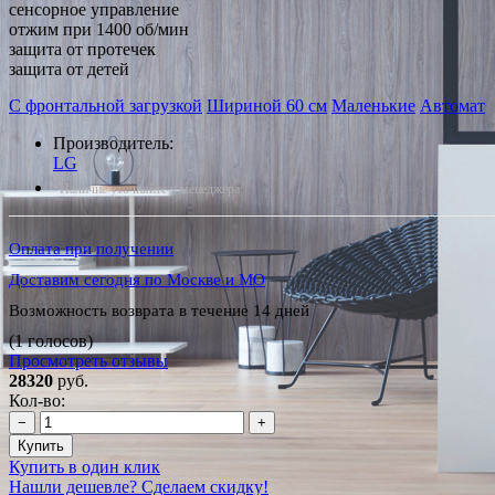
сенсорное управление
отжим при 1400 об/мин
защита от протечек
защита от детей
С фронтальной загрузкой
Шириной 60 см
Маленькие
Автомат
Производитель:
LG
*Наличие уточняйте у менеджера
Оплата при получении
Доставим сегодня по Москве и МО
Возможность возврата в течение 14 дней
(1 голосов)
Просмотреть отзывы
28320
руб.
Кол-во:
−
+
Купить
Купить в один клик
Нашли дешевле? Сделаем скидку!