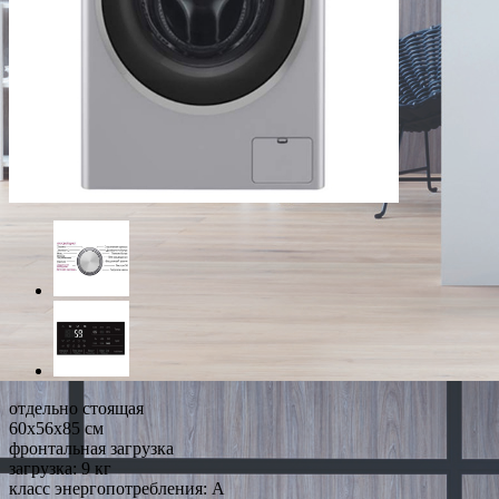
отдельно стоящая
60x56x85 см
фронтальная загрузка
загрузка: 9 кг
класс энергопотребления: A