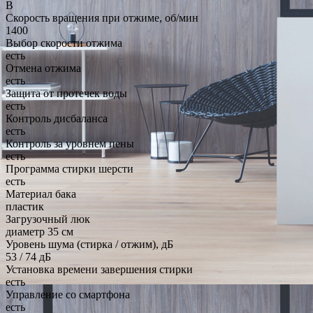
B
Скорость вращения при отжиме, об/мин
1400
Выбор скорости отжима
есть
Отмена отжима
есть
Защита от протечек воды
есть
Контроль дисбаланса
есть
Контроль за уровнем пены
есть
Программа стирки шерсти
есть
Материал бака
пластик
Загрузочный люк
диаметр 35 см
Уровень шума (стирка / отжим), дБ
53 / 74 дБ
Установка времени завершения стирки
есть
Управление со смартфона
есть