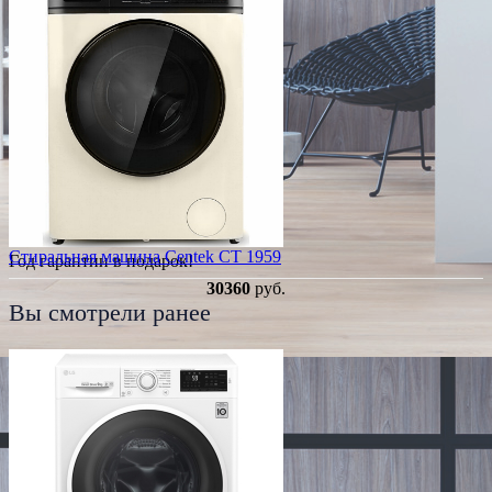
Стиральная машина Centek CT 1959
Год гарантии в подарок!
30360
руб.
Вы смотрели ранее