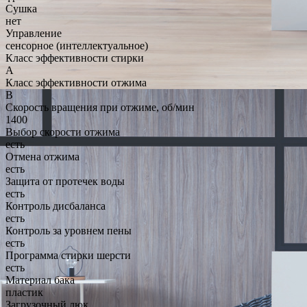
Сушка
нет
Управление
сенсорное (интеллектуальное)
Класс эффективности стирки
A
Класс эффективности отжима
B
Скорость вращения при отжиме, об/мин
1400
Выбор скорости отжима
есть
Отмена отжима
есть
Защита от протечек воды
есть
Контроль дисбаланса
есть
Контроль за уровнем пены
есть
Программа стирки шерсти
есть
Материал бака
пластик
Загрузочный люк