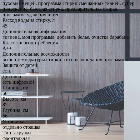
пуховых вещей, программа стирки смешанных тканей, супер-
полоскание, быстрая стирка, предварительная стирка,
программа удаления пятен
Расход воды за стирку, л
45
Дополнительная информация
гигиена, моя программа, добавить белье, очистка барабана
Класс энергопотребления
A++
Дополнительные возможности
выбор температуры стирки, сигнал окончания программы
Защита от детей
есть
Дисплей
есть цифровой
Ширина, см
60
Высота, см
85
Глубина, см
56
Установка
отдельно стоящая
Тип загрузки
фронтальная