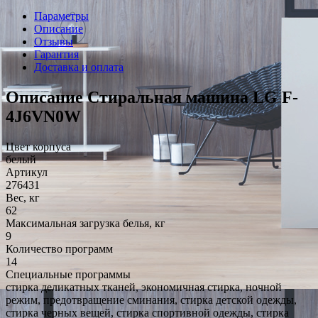
Параметры
Описание
Отзывы
Гарантия
Доставка и оплата
Описание Стиральная машина LG F-
4J6VN0W
Цвет корпуса
белый
Артикул
276431
Вес, кг
62
Максимальная загрузка белья, кг
9
Количество программ
14
Специальные программы
стирка деликатных тканей, экономичная стирка, ночной
режим, предотвращение сминания, стирка детской одежды,
стирка черных вещей, стирка спортивной одежды, стирка