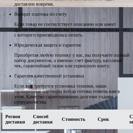
доставлен вовремя.
Возврат платежа по счету
Если товар не соотвутствует описанию или имеет
другие несоответствия, мы возвращаем средства на счет,
с которого производилась оплата.
Юридическая защита и гарантия
Приобретая любую технику у нас, вы получаете полный
набор документов, а именно: счет фактуру, кассовый
чек, гарантийный талон или сервисную книгу.
Гарантия качественной установки
Если вам требуется установка техники, наши
проверенные партнеры всегда готовы помочь вам в
этом. Качество гарантированно долгими годами
сотрудничества.
Регион
Способ
С
Стоимость
Срок
доставки
доставки
о