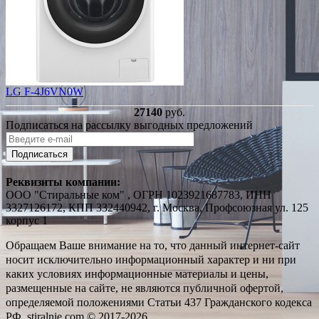
LG F-4J6VN0W
27140
руб.
Подписаться на рассылку выгодных предложений
Подписаться
Реквизиты компании:
ООО "Стиральные ком" , ОГРН 1023921687783, ИНН
3327126172, КПП 332440942, г. Москва, Профсоюзная ул. 125
корпус 1
Обращаем Ваше внимание на то, что данный интернет-сайт
носит исключительно информационный характер и ни при
каких условиях информационные материалы и цены,
размещенные на сайте, не являются публичной офертой,
определяемой положениями Статьи 437 Гражданского кодекса
РФ. stiralnie.com © 2017-2026