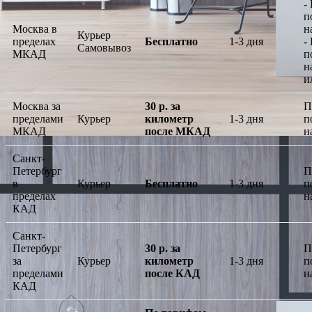
-
п
Москва в
н
Курьер
пределах
Бесплатно
1-3 дня
-
Самовывоз
МКАД
п
н
и
Москва за
30 р. за
П
пределами
Курьер
километр
1-3 дня
п
МКАД
после МКАД
н
Санкт-
Петербург
П
в
Курьер
Бесплатно
1-3 дня
п
пределах
н
КАД
Санкт-
Петербург
30 р. за
П
за
Курьер
километр
1-3 дня
п
пределами
после КАД
н
КАД