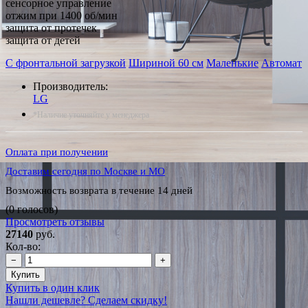
сенсорное управление
отжим при 1400 об/мин
защита от протечек
защита от детей
С фронтальной загрузкой
Шириной 60 см
Маленькие
Автомат
Производитель:
LG
*Наличие уточняйте у менеджера
Оплата при получении
Доставим сегодня по Москве и МО
Возможность возврата в течение 14 дней
(0 голосов)
Просмотреть отзывы
27140
руб.
Кол-во:
−
+
Купить
Купить в один клик
Нашли дешевле? Сделаем скидку!