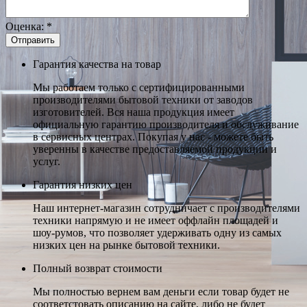
Оценка:
*
Гарантия качества на товар
Мы работаем только с сертифицированными
производителями бытовой техники от заводов
изготовителей. Вся наша продукция имеет
официальную гарантию производителя и обслуживание
в сервисных центрах. Покупая у нас - можете быть
уверенны в качестве предоставляемой продукции и
услуг.
Гарантия низких цен
Наш интернет-магазин сотрудничает с производителями
техники напрямую и не имеет оффлайн площадей и
шоу-румов, что позволяет удерживать одну из самых
низких цен на рынке бытовой техники.
Полный возврат стоимости
Мы полностью вернем вам деньги если товар будет не
соответстовать описанию на сайте, либо не будет