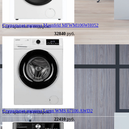
Стиральная машина Maunfeld MFWM106WH052
Год гарантии в подарок!
32840
руб.
Стиральная машина Leran WMS 67106 AWD2
Год гарантии в подарок!
22410
руб.