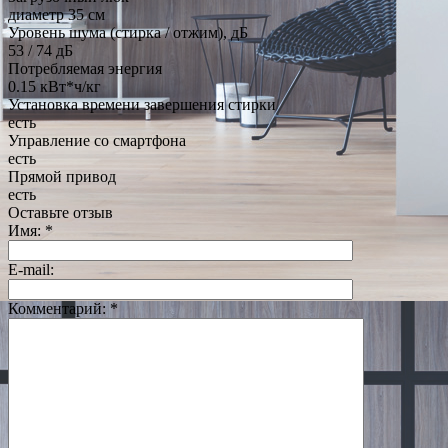
диаметр 35 см
Уровень шума (стирка / отжим), дБ
53 / 74 дБ
Потребляемая энергия
0.15 кВт*ч/кг
Установка времени завершения стирки
есть
Управление со смартфона
есть
Прямой привод
есть
Оставьте отзыв
Имя:
*
E-mail:
Комментарий:
*