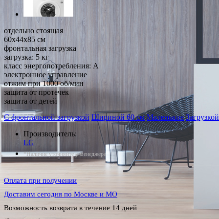
отдельно стоящая
60x44x85 см
фронтальная загрузка
загрузка: 5 кг
класс энергопотребления: A
электронное управление
отжим при 1000 об/мин
защита от протечек
защита от детей
С фронтальной загрузкой
Шириной 60 см
Маленькие
Загрузкой
Производитель:
LG
*Наличие уточняйте у менеджера
Оплата при получении
Доставим сегодня по Москве и МО
Возможность возврата в течение 14 дней