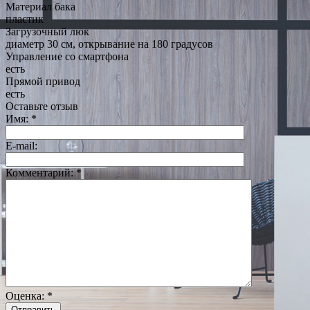
Материал бака
пластик
Загрузочный люк
диаметр 30 см, открывание на 180 градусов
Управление со смартфона
есть
Прямой привод
есть
Оставьте отзыв
Имя:
*
E-mail:
Комментарий:
*
Оценка:
*