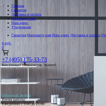
Главная
Гарантия
Доставка и оплата
Напишите нам
Наш адрес
Утилизация
Гарантия
Напишите нам
Наш адрес
Доставка и оплата
Ут
0
руб.
0
+7 (495) 175-33-73
Консультация специалистов. Звоните!
Обратный звонок
Время работы:
Ежедневно с 9:00 до 21:00