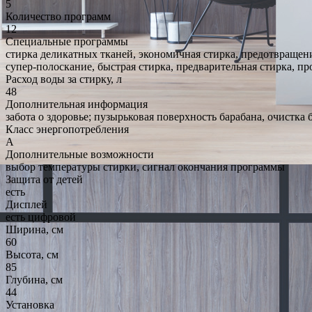
5
Количество программ
12
Специальные программы
стирка деликатных тканей, экономичная стирка, предотвращен
супер-полоскание, быстрая стирка, предварительная стирка, п
Расход воды за стирку, л
48
Дополнительная информация
забота о здоровье; пузырьковая поверхность барабана, очистка 
Класс энергопотребления
A
Дополнительные возможности
выбор температуры стирки, сигнал окончания программы
Защита от детей
есть
Дисплей
есть цифровой
Ширина, см
60
Высота, см
85
Глубина, см
44
Установка