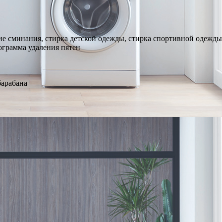
ие сминания, стирка детской одежды, стирка спортивной одежд
рограмма удаления пятен
барабана