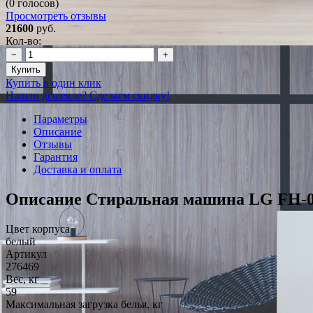
(0 голосов)
Просмотреть отзывы
21600
руб.
Кол-во:
−
+
Купить
Купить в один клик
Нашли дешевле? Сделаем скидку!
Параметры
Описание
Отзывы
Гарантия
Доставка и оплата
Описание Стиральная машина LG FH-
Цвет корпуса
белый
Артикул
276469
Вес, кг
59
Максимальная загрузка белья, кг