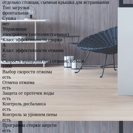
отдельно стоящая, съемная крышка для встраивания
Тип загрузки
фронтальная
Сушка
нет
Управление
электронное (интеллектуальное)
Класс эффективности стирки
A
Класс эффективности отжима
C
Скорость вращения при отжиме, об/мин
1000
Выбор скорости отжима
есть
Отмена отжима
есть
Защита от протечек воды
есть
Контроль дисбаланса
есть
Контроль за уровнем пены
есть
Программа стирки шерсти
есть