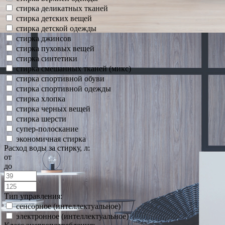
стирка деликатных тканей
стирка детских вещей
стирка детской одежды
стирка джинсов
стирка пуховых вещей
стирка синтетики
стирка смешанных тканей (микс)
стирка спортивной обуви
стирка спортивной одежды
стирка хлопка
стирка черных вещей
стирка шерсти
супер-полоскание
экономичная стирка
Расход воды за стирку, л:
от
до
Тип управления:
сенсорное (интеллектуальное)
электронное (интеллектуальное)