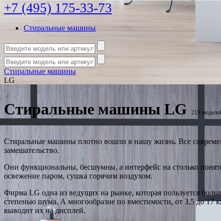
+7 (495) 175-33-73
Стиральные машины
Стиральные машины
LG
Стиральные машины LG
219 моделе
Стиральные машины плотно вошли в нашу жизнь. Все современн
замешательство.
Они функциональны, бесшумны, а интерфейс на столько понят
освежение паром, сушка горячим воздухом.
Фирма LG одна из ведущих на рынке, которая пользуется бол
степенью шума. А многообразие по вместимости, от 3,5 до 17 
выводит их на дисплей.