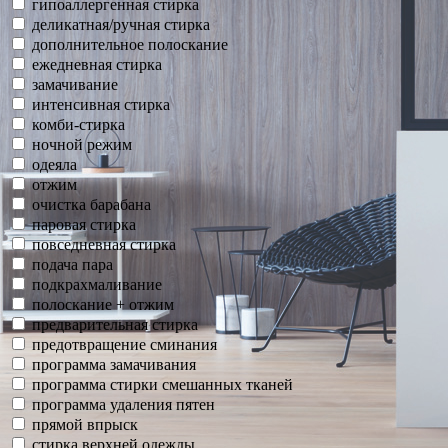
гипоаллергенная стирка
деликатная/ручная стирка
дополнительное полоскание
ежедневная стирка
замачивание
интенсивная стирка
комби-стирка
ночной режим
одеяла
отжим
очистка барабана
паровая стирка
повседневная стирка
подача пара
подкрахмаливание
полоскание + отжим
предварительная стирка
предотвращение сминания
программа замачивания
программа стирки смешанных тканей
программа удаления пятен
прямой впрыск
стирка верхней одежды