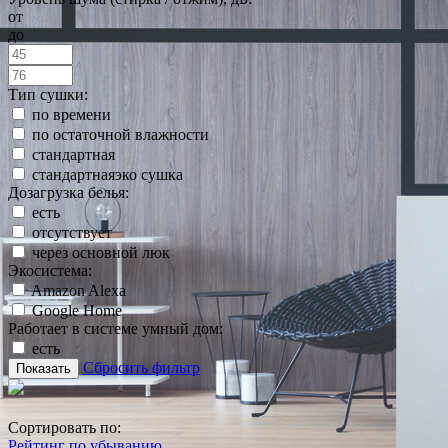
от
до
Тип сушки:
по времени
по остаточной влажности
стандартная
стандартнаяэко сушка
Дозагрузка белья:
есть
отсутствует
через основной люк
Экосистема:
Amazon Alexa
Google Home
Работает в системе умный дом:
есть
Сбросить фильтр
Показать
Сортировать по:
Рейтинг по убыванию