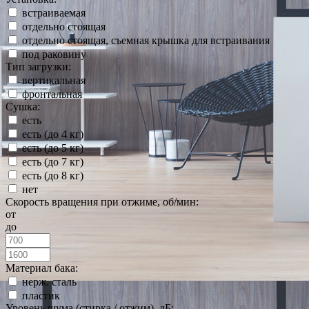
встраиваемая
отдельно стоящая
отдельно стоящая, съемная крышка для встраивания
под раковину
Тип загрузки:
вертикальная
фронтальная
Сушка:
есть
есть (до 4 кг)
есть (до 5 кг)
есть (до 7 кг)
есть (до 8 кг)
нет
Скорость вращения при отжиме, об/мин:
от
до
Материал бака:
нерж. сталь
пластик
Уровень шума (стирка / отжим), дБ: