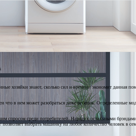
й
ые хозяйки знают, сколько сил и времени экономит данная пом
ен что в нем может разобраться даже ребенок. Определенные м
ьшим спросом среди потребителей. Наряду с остальными брэнда
кг позволяет выбрать машинку на любое количество человек в се