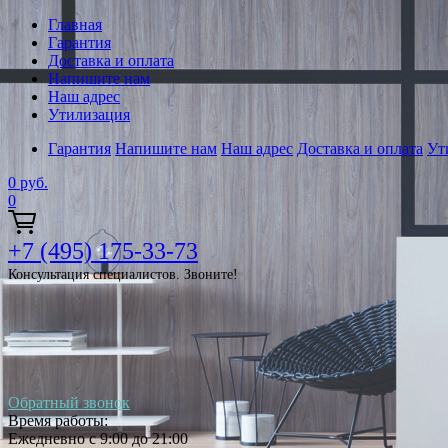
Главная
Гарантия
Доставка и оплата
Напишите нам
Наш адрес
Утилизация
Гарантия
Напишите нам
Наш адрес
Доставка и оплата
Ут
0
руб.
0
+7 (495) 175-33-73
Консультация специалистов. Звоните!
Обратный звонок
Время работы:
Ежедневно с 9:00 до 21:00