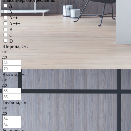
Класс энергопотребления:
A
A+
A++
A+++
B
C
D
Ширина, см:
от
до
Высота, см:
от
до
Глубина, см:
от
до
Установка: