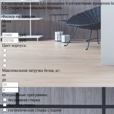
Стиральные машины LG оснащены 6 алгоритмами вращения бара
LG стирает максимально бережно.
Фильтр по товарам
Цена
от
до
руб.
руб.
Цвет корпуса:
Максимальная загрузка белья, кг:
от
до
Специальные программы:
бесшумная стирка
быстрая стирка
гигиеническая стирка с паром