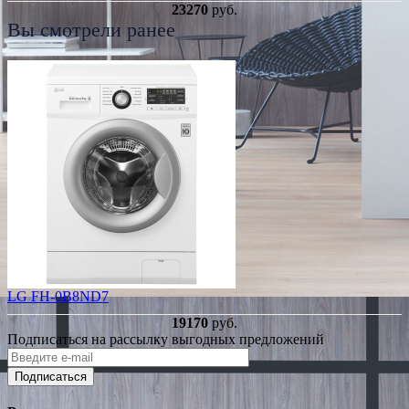
23270
руб.
Вы смотрели ранее
LG FH-0B8ND7
19170
руб.
Подписаться на рассылку выгодных предложений
Подписаться