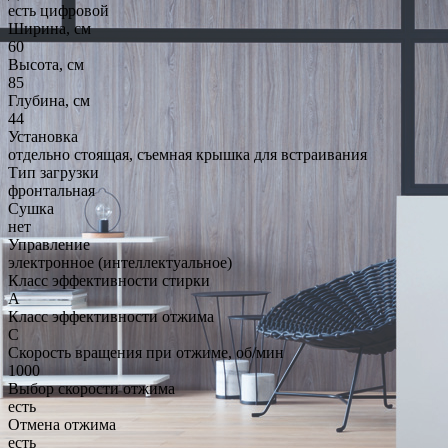
есть цифровой
Ширина, см
60
Высота, см
85
Глубина, см
44
Установка
отдельно стоящая, съемная крышка для встраивания
Тип загрузки
фронтальная
Сушка
нет
Управление
электронное (интеллектуальное)
Класс эффективности стирки
A
Класс эффективности отжима
C
Скорость вращения при отжиме, об/мин
1000
Выбор скорости отжима
есть
Отмена отжима
есть