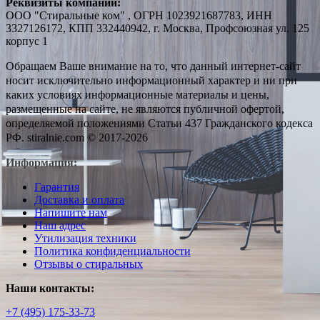
Реквизиты компании:
ООО "Стиральные ком" , ОГРН 1023921687783, ИНН
3327126172, КПП 332440942, г. Москва, Профсоюзная ул. 125
корпус 1
Обращаем Ваше внимание на то, что данный интернет-сайт
носит исключительно информационный характер и ни при
каких условиях информационные материалы и цены,
размещенные на сайте, не являются публичной офертой,
определяемой положениями Статьи 437 Гражданского кодекса
РФ. stiralnie.com © 2017-2026
Информация:
Гарантия
Доставка и оплата
Напишите нам
Наш адрес
Утилизация техники
Политика конфиденциальности
Отзывы о стиральных
Наши контакты:
+7 (495) 175-33-73