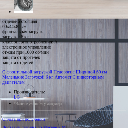
отдельно стоящая
60x44x85 см
фронтальная загрузка
загрузка: 6 кг
класс энергопотребления: A
электронное управление
отжим при 1000 об/мин
защита от протечек
защита от детей
С фронтальной загрузкой
Недорогие
Шириной 60 см
Маленькие
Загрузкой 6 кг
Автомат
С инверторным
двигателем
Производитель:
LG
*Наличие уточняйте у менеджера
Оплата при получении
Доставим сегодня по Москве и МО