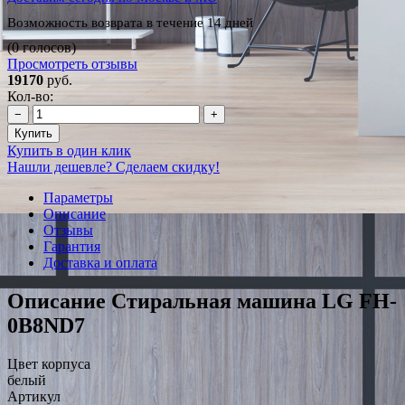
Возможность возврата в течение 14 дней
(0 голосов)
Просмотреть отзывы
19170
руб.
Кол-во:
−
+
Купить
Купить в один клик
Нашли дешевле? Сделаем скидку!
Параметры
Описание
Отзывы
Гарантия
Доставка и оплата
Описание Стиральная машина LG FH-
0B8ND7
Цвет корпуса
белый
Артикул