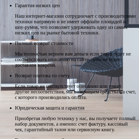
Гарантия низких цен
Наш интернет-магазин сотрудничает с производителями
техники напрямую и не имеет оффлайн площадей и
шоу-румов, что позволяет удерживать одну из самых
низких цен на рынке бытовой техники.
Полный возврат стоимости
Мы полностью вернем вам деньги если товар будет не
соответстовать описанию на сайте, либо не будет
доставлен вовремя.
Возврат платежа по счету
Если товар не соотвутствует описанию или имеет
другие несоответствия, мы возвращаем средства на счет,
с которого производилась оплата.
Юридическая защита и гарантия
Приобретая любую технику у нас, вы получаете полный
набор документов, а именно: счет фактуру, кассовый
чек, гарантийный талон или сервисную книгу.