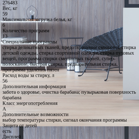
276483
Вес, кг
59
Максимальная загрузка белья, кг
6
Количество программ
13
Специальные программы
стирка деликатных тканей, предотвращение сминания, стирка
детской одежды, стирка спортивной одежды, стирка пуховых
вещей, программа стирки смешанных тканей, супер-
полоскание, быстрая стирка, предварительная стирка,
программа удаления пятен
Расход воды за стирку, л
56
Дополнительная информация
забота о здоровье, очистка барабана; пузырьковая поверхность
барабана
Класс энергопотребления
A
Дополнительные возможности
выбор температуры стирки, сигнал окончания программы
Защита от детей
есть
Дисплей