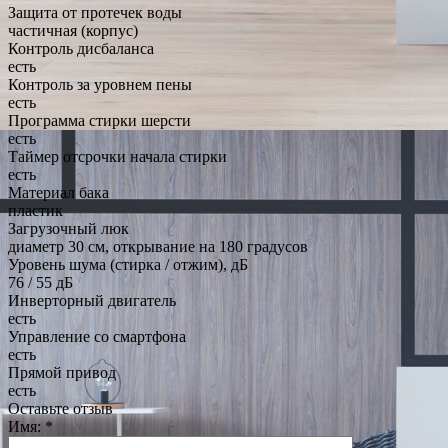
Защита от протечек воды
частичная (корпус)
Контроль дисбаланса
есть
Контроль за уровнем пены
есть
Программа стирки шерсти
есть
Таймер отсрочки начала стирки
есть
Материал бака
пластик
Загрузочный люк
диаметр 30 см, открывание на 180 градусов
Уровень шума (стирка / отжим), дБ
76 / 55 дБ
Инверторный двигатель
есть
Управление со смартфона
есть
Прямой привод
есть
Оставьте отзыв
Имя:
*