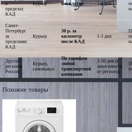
в
Курьер
Бесплатно
1-3 дня
п
пределах
н
КАД
Санкт-
Петербург
30 р. за
П
за
Курьер
километр
1-3 дня
п
пределами
после КАД
н
КАД
По тарифам
Другие
3-10 дня (в
Курьер,
любой
П
регионы
зависимости
самовывоз
транспортной
п
России
от региона)
компании
Похожие товары