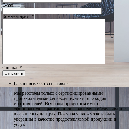
E-mail:
Комментарий:
*
Оценка:
*
Гарантия качества на товар
Мы работаем только с сертифицированными
производителями бытовой техники от заводов
изготовителей. Вся наша продукция имеет
официальную гарантию производителя и обслуживание
в сервисных центрах. Покупая у нас - можете быть
уверенны в качестве предоставляемой продукции и
услуг.