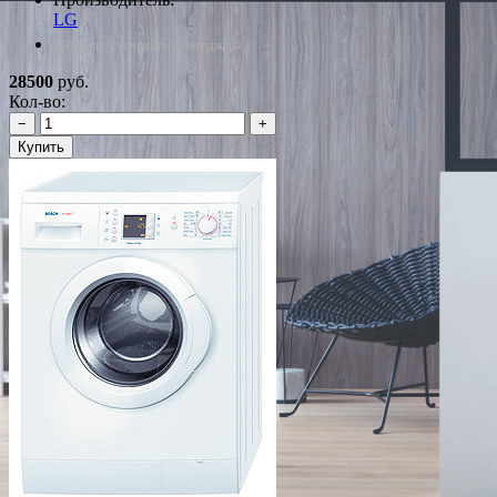
LG
*Наличие уточняйте у менеджера
28500
руб.
Кол-во:
−
+
Купить