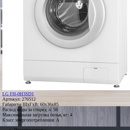
LG FH-0H3SD1
Артикул:
276512
Габариты ШxГxВ: 60x36x85
Расход воды за стирку, л: 56
Максимальная загрузка белья, кг: 4
Класс энергопотребления: A
Производитель: