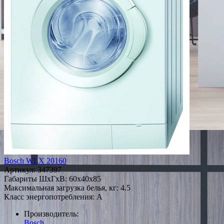
Bosch WLX 20160
Артикул:
347397
Габариты ШxГxВ: 60x40x85
Максимальная загрузка белья, кг: 4.5
Класс энергопотребления: A
Производитель:
Bosch