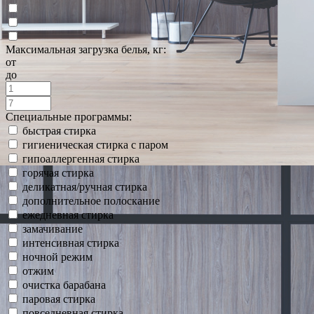
Максимальная загрузка белья, кг:
от
до
Специальные программы:
быстрая стирка
гигиеническая стирка с паром
гипоаллергенная стирка
горячая стирка
деликатная/ручная стирка
дополнительное полоскание
ежедневная стирка
замачивание
интенсивная стирка
ночной режим
отжим
очистка барабана
паровая стирка
повседневная стирка