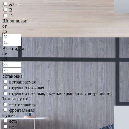
A+++
B
D
Ширина, см:
от
до
Высота, см:
от
до
Установка:
встраиваемая
отдельно стоящая
отдельно стоящая, съемная крышка для встраивания
Тип загрузки:
вертикальная
фронтальная
Сушка:
есть
нет