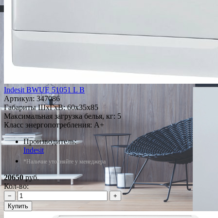
Indesit BWUE 51051 L B
Артикул:
347086
Габариты ШxГxВ: 60x35x85
Максимальная загрузка белья, кг: 5
Класс энергопотребления: A+
Производитель:
Indesit
*Наличие уточняйте у менеджера
20650
руб.
Кол-во:
−
+
Купить