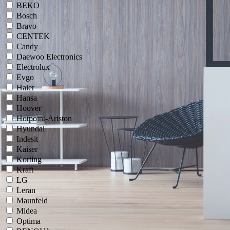
BEKO
Bosch
Bravo
CENTEK
Candy
Daewoo Electronics
Electrolux
Evgo
Haier
Hansa
Hoover
Hotpoint-Ariston
Hyundai
Indesit
Kaiser
Korting
Kraft
LG
Leran
Maunfeld
Midea
Optima