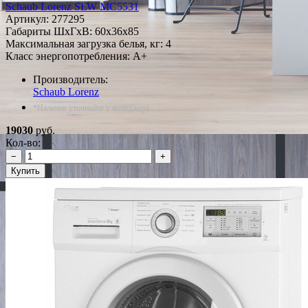
Schaub Lorenz SLW MC5531
Артикул:
277295
Габариты ШxГxВ: 60x36x85
Максимальная загрузка белья, кг: 4
Класс энергопотребления: A+
Производитель:
Schaub Lorenz
*Наличие уточняйте у менеджера
19030
руб.
Кол-во:
−
+
Купить