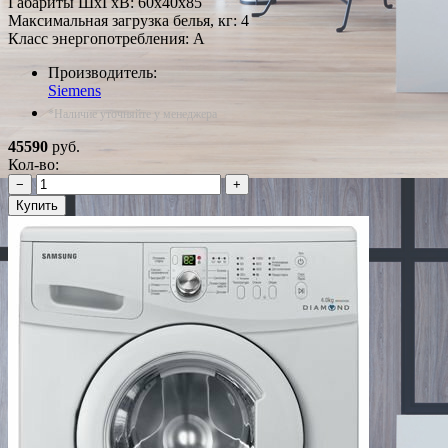
Габариты ШxГxВ: 60x40x85
Максимальная загрузка белья, кг: 4
Класс энергопотребления: A
Производитель:
Siemens
*Наличие уточняйте у менеджера
45590
руб.
Кол-во:
−
+
Купить