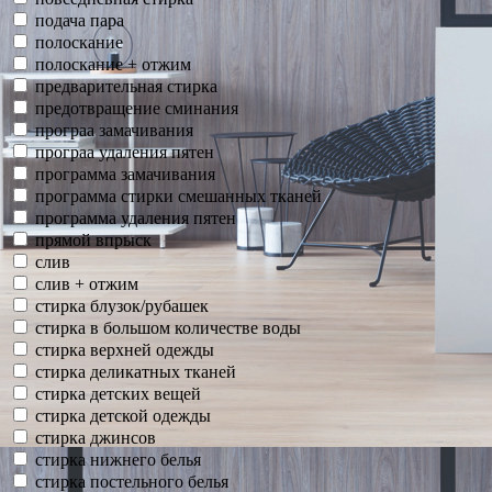
подача пара
полоскание
полоскание + отжим
предварительная стирка
предотвращение сминания
програа замачивания
програа удаления пятен
программа замачивания
программа стирки смешанных тканей
программа удаления пятен
прямой впрыск
слив
слив + отжим
стирка блузок/рубашек
стирка в большом количестве воды
стирка верхней одежды
стирка деликатных тканей
стирка детских вещей
стирка детской одежды
стирка джинсов
стирка нижнего белья
стирка постельного белья