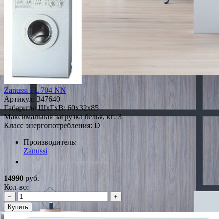
Zanussi FL 704 NN
Артикул:
347640
Габариты ШxГxВ: 60x32x85
Максимальная загрузка белья, кг: 3
Класс энергопотребления: D
Производитель:
Zanussi
*Наличие уточняйте у менеджера
14990
руб.
Кол-во:
−
+
Купить