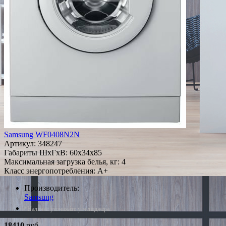
Samsung WF0408N2N
Артикул:
348247
Габариты ШxГxВ: 60x34x85
Максимальная загрузка белья, кг: 4
Класс энергопотребления: A+
Производитель:
Samsung
*Наличие уточняйте у менеджера
18410
руб.