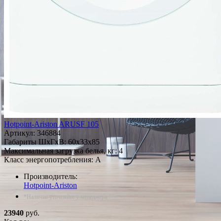
Hotpoint-Ariston ARUSF 105
Артикул:
346884
Габариты ШxГxВ: 60x33x85
Максимальная загрузка белья, кг: 4
Класс энергопотребления: A
Производитель:
Hotpoint-Ariston
*Наличие уточняйте у менеджера
23940
руб.