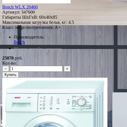
Bosch WLX 20460
Артикул:
347600
Габариты ШxГxВ: 60x40x85
Максимальная загрузка белья, кг: 4.5
Класс энергопотребления: A+
Производитель:
Bosch
*Наличие уточняйте у менеджера
25070
руб.
Кол-во:
−
+
Купить