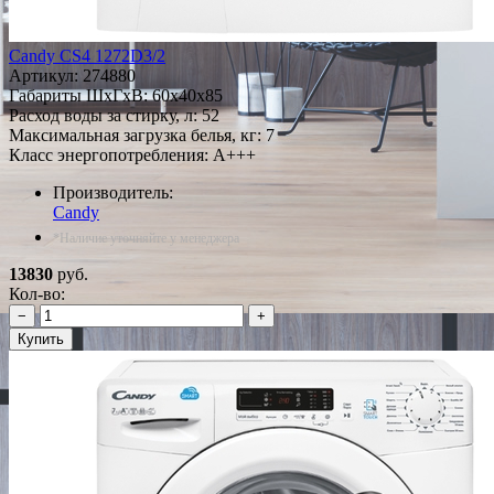
Candy CS4 1272D3/2
Артикул:
274880
Габариты ШxГxВ: 60x40x85
Расход воды за стирку, л: 52
Максимальная загрузка белья, кг: 7
Класс энергопотребления: A+++
Производитель:
Candy
*Наличие уточняйте у менеджера
13830
руб.
Кол-во:
−
+
Купить