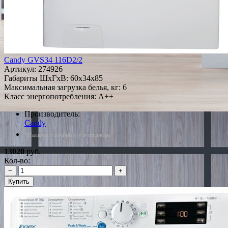
Candy GVS34 116D2/2
Артикул:
274926
Габариты ШxГxВ: 60x34x85
Максимальная загрузка белья, кг: 6
Класс энергопотребления: A++
Производитель:
Candy
*Наличие уточняйте у менеджера
13020
руб.
Кол-во:
−
+
Купить