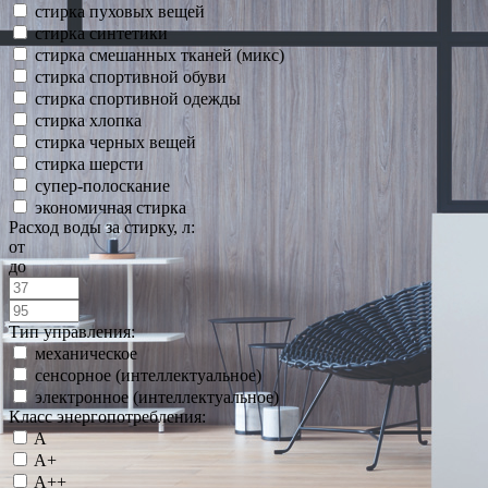
стирка пуховых вещей
стирка синтетики
стирка смешанных тканей (микс)
стирка спортивной обуви
стирка спортивной одежды
стирка хлопка
стирка черных вещей
стирка шерсти
супер-полоскание
экономичная стирка
Расход воды за стирку, л:
от
до
Тип управления:
механическое
сенсорное (интеллектуальное)
электронное (интеллектуальное)
Класс энергопотребления:
A
A+
A++