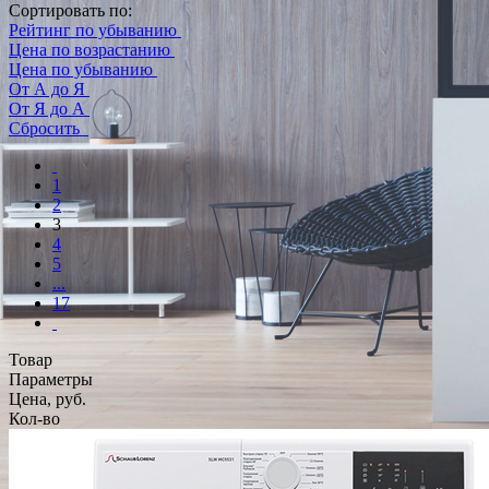
Сортировать по:
Рейтинг по убыванию
Цена по возрастанию
Цена по убыванию
От А до Я
От Я до А
Сбросить
1
2
3
4
5
...
17
Товар
Параметры
Цена, руб.
Кол-во