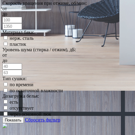
Скорость вращения при отжиме, об/мин:
от
до
Материал бака:
нерж. сталь
пластик
Уровень шума (стирка / отжим), дБ:
от
до
Тип сушки:
по времени
по остаточной влажности
Дозагрузка белья:
есть
отсутствует
через основной люк
Сбросить фильтр
Показать