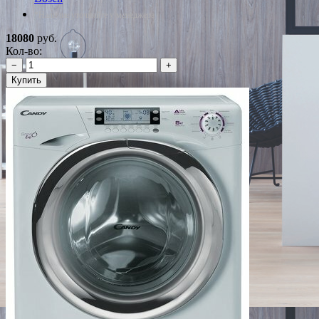
*Наличие уточняйте у менеджера
18080
руб.
Кол-во:
−
+
Купить