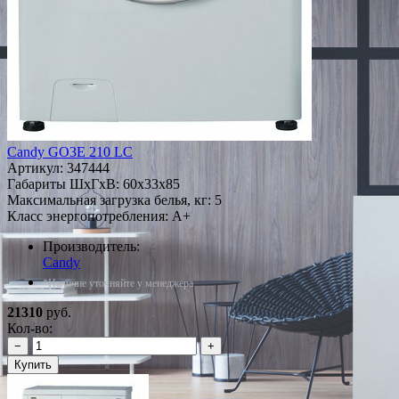
Candy GO3E 210 LC
Артикул:
347444
Габариты ШxГxВ: 60x33x85
Максимальная загрузка белья, кг: 5
Класс энергопотребления: A+
Производитель:
Candy
*Наличие уточняйте у менеджера
21310
руб.
Кол-во:
−
+
Купить