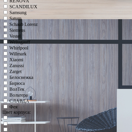
RENOVA
SCANDILUX
Samsung
Saturn
Schaub Lorenz
Siemens
Vestel
Weissgauff
Whirlpool
Willmark
Xiaomi
Zanussi
Zarget
Белоснежка
Бирюса
ВолТек
Вольтера
СЛАВДА
Фея
Цвет корпуса: