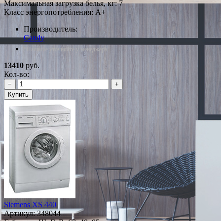
Максимальная загрузка белья, кг: 7
Класс энергопотребления: A+
Производитель:
Candy
*Наличие уточняйте у менеджера
13410
руб.
Кол-во:
−
+
Купить
Siemens XS 440
Артикул:
348044