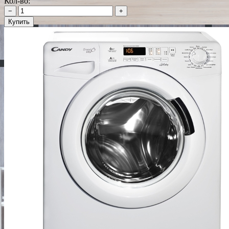
Кол-во:
−
+
Купить