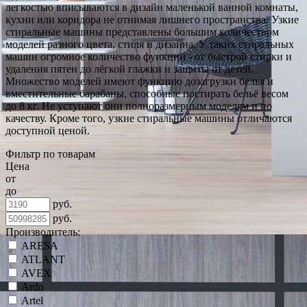
легкостью вписываются в дизайн маленькой ванной комнаты,
кухни или коридора не отнимая лишнего пространства. Узкие
стиральные машины представлены большим количеством
моделей разного цвета, стиля и дизайна. У таких стиральных
машин огромное количество функций - от быстрой стирки и
удаления пятен до лёгкой глажки и защиты от детей.
Множество моделей имеют функцию дозагрузки белья и
вместительные барабаны, способные постирать бельё весом
до 8 кг. Не уступают они полноразмерным моделям и по
качеству. Кроме того, узкие стиральные машины отличаются
доступной ценой.
Фильтр по товарам
Цена
от
до
руб.
руб.
Производитель:
ARESA
ATLANT
AVEX
Ardo
Artel