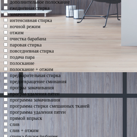
дополнительное полоскание
ежедневная стирка
замачивание
интенсивная стирка
ночной режим
отжим
очистка барабана
паровая стирка
повседневная стирка
подача пара
полоскание
полоскание + отжим
предварительная стирка
предотвращение сминания
програа замачивания
програа удаления пятен
программа замачивания
программа стирки смешанных тканей
программа удаления пятен
прямой впрыск
слив
слив + отжим
стирка блузок/рубашек