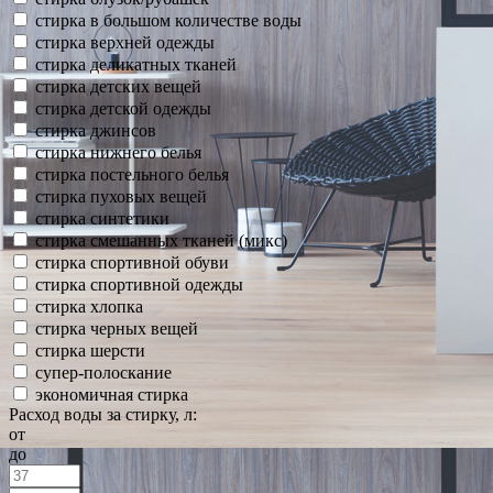
стирка в большом количестве воды
стирка верхней одежды
стирка деликатных тканей
стирка детских вещей
стирка детской одежды
стирка джинсов
стирка нижнего белья
стирка постельного белья
стирка пуховых вещей
стирка синтетики
стирка смешанных тканей (микс)
стирка спортивной обуви
стирка спортивной одежды
стирка хлопка
стирка черных вещей
стирка шерсти
супер-полоскание
экономичная стирка
Расход воды за стирку, л:
от
до