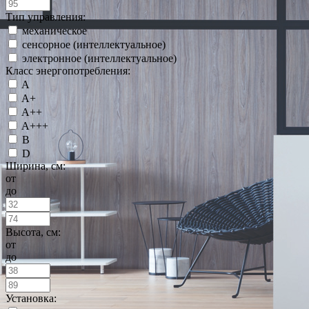
Тип управления:
механическое
сенсорное (интеллектуальное)
электронное (интеллектуальное)
Класс энергопотребления:
A
A+
A++
A+++
B
D
Ширина, см:
от
до
Высота, см:
от
до
Установка: