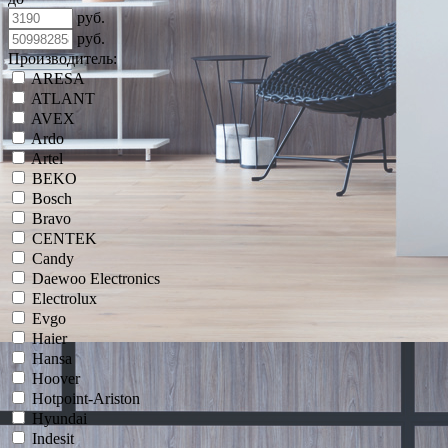
руб.
руб.
Производитель:
ARESA
ATLANT
AVEX
Ardo
Artel
BEKO
Bosch
Bravo
CENTEK
Candy
Daewoo Electronics
Electrolux
Evgo
Haier
Hansa
Hoover
Hotpoint-Ariston
Hyundai
Indesit