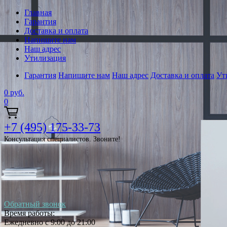
Главная
Гарантия
Доставка и оплата
Напишите нам
Наш адрес
Утилизация
Гарантия
Напишите нам
Наш адрес
Доставка и оплата
Ут
0
руб.
0
+7 (495) 175-33-73
Консультация специалистов. Звоните!
Обратный звонок
Время работы:
Ежедневно с 9:00 до 21:00