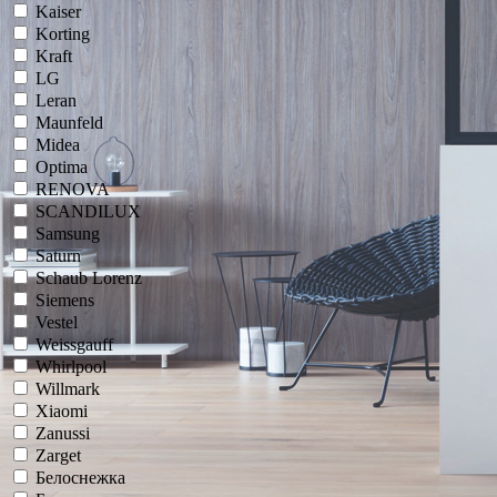
Kaiser
Korting
Kraft
LG
Leran
Maunfeld
Midea
Optima
RENOVA
SCANDILUX
Samsung
Saturn
Schaub Lorenz
Siemens
Vestel
Weissgauff
Whirlpool
Willmark
Xiaomi
Zanussi
Zarget
Белоснежка