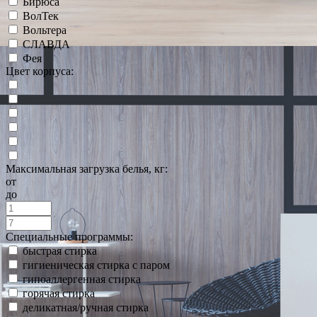
Бирюса
ВолТек
Вольтера
СЛАВДА
Фея
Цвет корпуса:
Максимальная загрузка белья, кг:
от
до
Специальные программы:
быстрая стирка
гигиеническая стирка с паром
гипоаллергенная стирка
горячая стирка
деликатная/ручная стирка