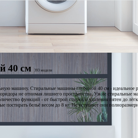
й 40 см
393 модели
льную машину. Стиральные машины глубиной 40 см - идеальное 
коридора не отнимая лишнего пространства. Узкие стиральные 
оличество функций - от быстрой стирки и удаления пятен до лё
е постирать бельё весом до 8 кг. Не уступают они полноразмерн