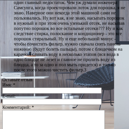
один главный недостаток. Чем уж думали инженера
Самсунга, когда проектировали лоток для порошка, я не
знаю. Наверное они некогда этой машиной сами не
пользовались. Ну вот как, я не знаю, насыпать порошок
в нужный и при этом очень узенький отсек, не насыпав
попутно порошок во все остальные отсеки??? Ну и как
следствие стирка, полоскание и кондиционер - это все
порошок стиральный. Ну и еще небольшой минус -
чтобы почистить фильтр, нужно сначала снять панель
нижнюю (будут болеть пальцы), потом с блюдечком на
карачках сливать воду в несколько этапов (вся вода в
одно блюдце не лезет и главное не пролить воду из
блюдца, а то за одно и пол мыть придется) и только
после этого можно чистить фильтр.3
Оставьте отзыв
Имя:
*
E-mail:
Комментарий:
*