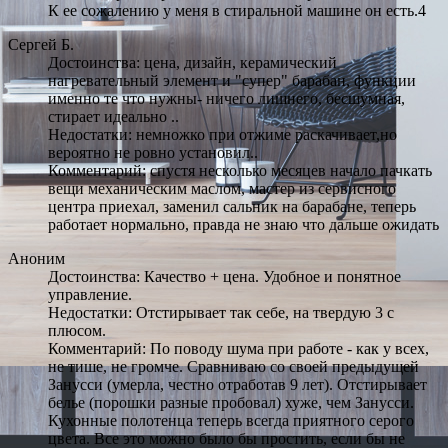
К ее сожалению у меня в стиральной машине он есть.4
Сергей Б.
Достоинства: цена, дизайн, керамический
нагревательный элемент и "супер" барабан, функции
именно те что нужны- ничего лишнего, бесшумная,
стирает идеально ..
Недостатки: немножко при отжиме раскачивает,но
вероятно не ровно установил..
Комментарий: спустя несколько месяцев начало пачкать
вещи механическим маслом, мастер из сервисного
центра приехал, заменил сальник на барабане, теперь
работает нормально, правда не знаю что дальше ожидать
Аноним
Достоинства: Качество + цена. Удобное и понятное
управление.
Недостатки: Отстирывает так себе, на твердую 3 с
плюсом.
Комментарий: По поводу шума при работе - как у всех,
не тише, не громче. Сравниваю со своей предыдущей
Занусси (умерла, честно отработав 9 лет). Отстирывает
белье (порошки разные пробовал) хуже, чем Занусси.
Кухонные полотенца теперь всегда приятного серого
цвета. Все это можно было бы простить, если бы не