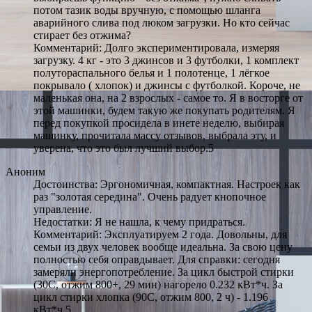
потом тазик воды вручную, с помощью шланга
аварийного слива под люком загрузки. Но кто сейчас
стирает без отжима?
Комментарий: Долго экспериментировала, измеряя
загрузку. 4 кг - это 3 джинсов и 3 футболки, 1 комплект
полутораспального белья и 1 полотенце, 1 лёгкое
покрывало ( хлопок) и джинсы с футболкой. Короче, не
маленькая она, на 2 взрослых - самое то. Я в восторге от
этой машинки, будем такую же покупать родителям. Я
перед покупкой просидела в инете неделю, выбирая
машинку, прочитала массу отзывов, выбрала эту, и
уверена, что это был лучший выбор.5
Аноним
Достоинства: Эргономичная, компактная. Настроек как
раз "золотая середина". Очень радует кнопочное
управление.
Недостатки: Я не нашла, к чему придраться.
Комментарий: Эксплуатируем 2 года. Довольны, для
семьи из двух человек вообще идеальна. За свою цену
полностью себя оправдывает. Для справки: сегодня
замеряли энергопотребление. За цикл быстрой стирки
(30С, отжим 800+, 29 мин) нагорело 0.232 кВт*ч. За
цикл стирки хлопка (90С, отжим 800, 2 ч) - 1.196
кВт*ч.5