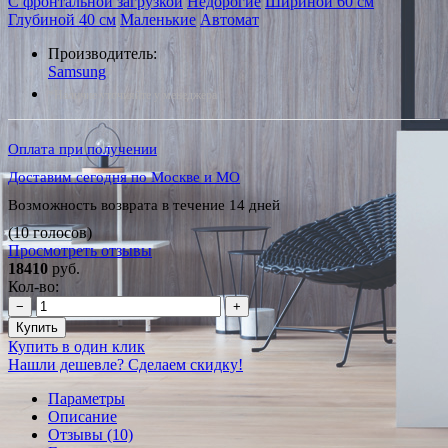
С фронтальной загрузкой
Недорогие
Шириной 60 см
Глубиной 40 см
Маленькие
Автомат
Производитель:
Samsung
*Наличие уточняйте у менеджера
Оплата при получении
Доставим сегодня по Москве и МО
Возможность возврата в течение 14 дней
(10 голосов)
Просмотреть отзывы
18410
руб.
Кол-во:
−
+
Купить
Купить в один клик
Нашли дешевле? Сделаем скидку!
Параметры
Описание
Отзывы (10)