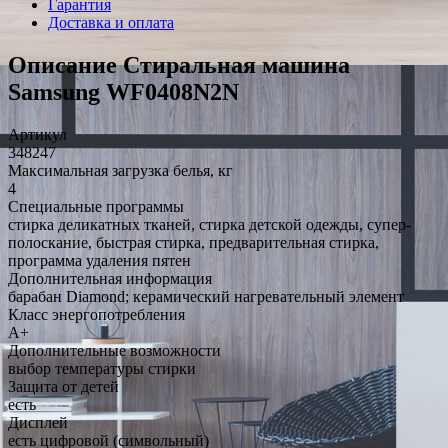
Гарантия
Доставка и оплата
Описание Стиральная машина
Samsung WF0408N2N
Артикул
348247
Максимальная загрузка белья, кг
4
Специальные программы
стирка деликатных тканей, стирка детской одежды, супер-
полоскание, быстрая стирка, предварительная стирка,
программа удаления пятен
Дополнительная информация
барабан Diamond; керамический нагревательный элемент
Класс энергопотребления
A+
Дополнительные возможности
выбор температуры стирки
Защита от детей
есть
Дисплей
есть цифровой (символьный)