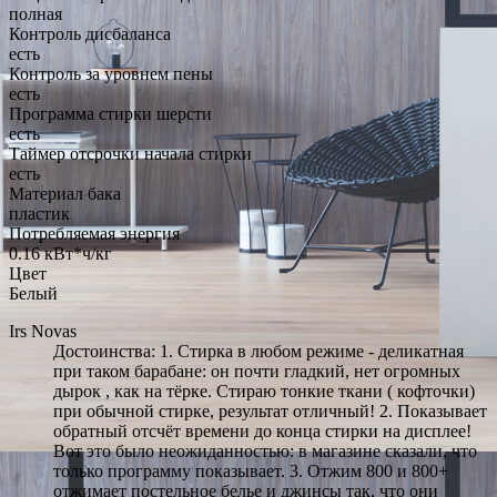
полная
Контроль дисбаланса
есть
Контроль за уровнем пены
есть
Программа стирки шерсти
есть
Таймер отсрочки начала стирки
есть
Материал бака
пластик
Потребляемая энергия
0.16 кВт*ч/кг
Цвет
Белый
Irs Novas
Достоинства: 1. Стирка в любом режиме - деликатная
при таком барабане: он почти гладкий, нет огромных
дырок , как на тёрке. Стираю тонкие ткани ( кофточки)
при обычной стирке, результат отличный! 2. Показывает
обратный отсчёт времени до конца стирки на дисплее!
Вот это было неожиданностью: в магазине сказали, что
только программу показывает. 3. Отжим 800 и 800+
отжимает постельное белье и джинсы так, что они