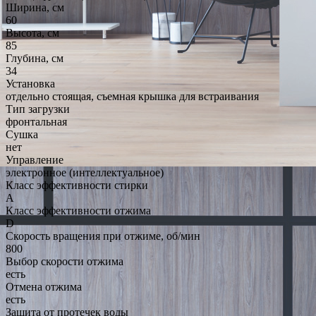
Ширина, см
60
Высота, см
85
Глубина, см
34
Установка
отдельно стоящая, съемная крышка для встраивания
Тип загрузки
фронтальная
Сушка
нет
Управление
электронное (интеллектуальное)
Класс эффективности стирки
A
Класс эффективности отжима
D
Скорость вращения при отжиме, об/мин
800
Выбор скорости отжима
есть
Отмена отжима
есть
Защита от протечек воды