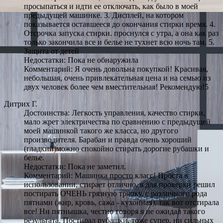
просыпаться и идти ее отключать, как было в моей
предыдущей машинке. 3. Дисплей, на котором
показывается оставшееся до окончания стирки время. 4.
Отсрочка запуска стирки. проснулся с утра, а она как раз
только закончила все и белье не тухнет всю ночь там. 5.
Защита от детей
Недостатки: Пока не обнаружила
Комментарий: Я очень довольна покупкой! Красивая,
небольшая, очень привлекательная цена и на семью из
двух человек более чем вместительная! Рекомендую!5
Дитрих Г.
Достоинства: Легкость управления, качество стирки,
мало жрет электричества по сравнению с предыдущей
моей машинкой такого же класса, но другого
производителя. Барабан и правда очень хороший
(гладкий)можно спокойно стирать дорогие рубашки и
белье.
Недостатки: Пока не заметил.
Комментарий: Машинка просто класс! Проста в
использовании, стирает отлично, я для проверки решил
постирать ОЧЕНЬ грязную тряпку, с различного рода
пятнами (жир, кровь, сажа - кухонная), так вот отстирала
все! Ни пятнышка, честно говоря я не ожидал такого
результата. Постирал рубашки, тоже супер, ни сильных