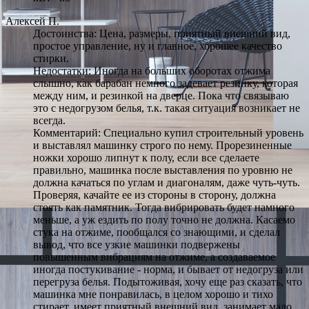
Алексей П.
Достоинства: Цена, размеры, приятный внешний вид,
простое управление, ну и главное, хорошее качество
стирки.
Недостатки: Иногда на больших оборотах отжима
слышно, как барабан немного задевает резинку, которая
между ним, и резинкой на дверце. Пока что связываю
это с недогрузом белья, т.к. такая ситуация возникает не
всегда.
Комментарий: Специально купил строительный уровень
и выставлял машинку строго по нему. Прорезиненные
ножки хорошо липнут к полу, если все сделаете
правильно, машинка после выставления по уровню не
должна качаться по углам и диагоналям, даже чуть-чуть.
Проверяя, качайте ее из стороны в сторону, должна
стоять как памятник. Тогда вибрировать будет намного
меньше, а уж ездить по полу точно не должна. Касаемо
стука на отжиме, пообщался со знающими, и сделал
вывод, что все узкие машинки подвержены
повышенным вибрациям на отжиме, а создаваемое
иногда постукивание - норма, и бывает от недогруза или
перегруза белья. Подытоживая, хочу еще раз сказать, что
машинка мне понравилась, в целом хорошо и тихо
стирает, имеет приятный внешний вид, занимает мало