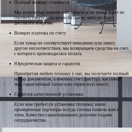
Полный возврат стоимости
Мы полностью вернем вам деньги если товар будет не
соответстовать описанию на сайте, либо не будет
доставлен вовремя.
Возврат платежа по счету
Если товар не соотвутствует описанию или имеет
другие несоответствия, мы возвращаем средства на счет,
с которого производилась оплата.
Юридическая защита и гарантия
Приобретая любую технику у нас, вы получаете полный
набор документов, а именно: счет фактуру, кассовый
чек, гарантийный талон или сервисную книгу.
Гарантия качественной установки
Если вам требуется установка техники, наши
проверенные партнеры всегда готовы помочь вам в
этом. Качество гарантированно долгими годами
сотрудничества.