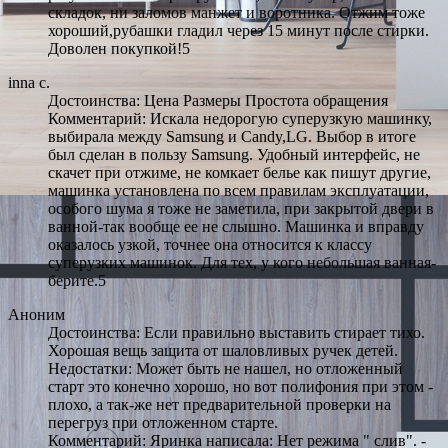
складок, ни заломов манжет и воротника. Отжим тоже
хороший,рубашки гладил через 15 минут после стирки.
Доволен покупкой!5
inna c.
Достоинства: Цена Размеры Простота обращения
Комментарий: Искала недорогую суперузкую машинку,
выбирала между Samsung и Candy,LG. Выбор в итоге
был сделан в пользу Samsung. Удобный интерфейс, не
скачет при отжиме, не комкает белье как пишут другие,
машинка установлена по всем правилам эксплуатации,
особого шума я тоже не заметила, при закрытой двери в
ванной-так вообще ее не слышно. Машинка и вправду
оказалось узкой, точнее она относится к классу
суперузких машинок. Для тех, у кого небольшая ванная-
берите.5
Аноним
Достоинства: Если правильно выставить стирает тихо.
Хорошая вещь защита от шаловливых ручек детей.
Недостатки: Может быть не нашел, но отложенный
старт это конечно хорошо, но вот полифония при этом -
плохо, а так-же нет предварительной проверки на
перегруз при отложенном старте.
Комментарий: Яринка написала: Нет режима " слив". -