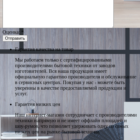
Оценка:
*
Гарантия качества на товар
Мы работаем только с сертифицированными
производителями бытовой техники от заводов
изготовителей. Вся наша продукция имеет
официальную гарантию производителя и обслуживание
в сервисных центрах. Покупая у нас - можете быть
уверенны в качестве предоставляемой продукции и
услуг.
Гарантия низких цен
Наш интернет-магазин сотрудничает с производителями
техники напрямую и не имеет оффлайн площадей и
шоу-румов, что позволяет удерживать одну из самых
низких цен на рынке бытовой техники.