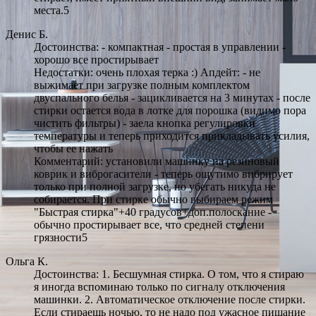
места.5
Денис Б.
Достоинства: - компактная - простая в управлении -
хорошо все простирывает
Недостатки: очень плохая терка :) Апдейт: - не
выжимает при загрузке полным комплектом
двуспального белья - зацикливается на 3 минутах - после
стирки остается вода в лотке для порошка (видимо пора
чистить фильтры) - заела кнопка регулировки
температуры и теперь приходится прикладывать усилия,
чтобы ее нажать
Комментарий: установили машинку на резиновый
коврик и виброгасители - теперь ощутимо вибрирует
только при полной загрузке, но убегать никуда не
собирается. При стирке обычно выбираем режим
"Быстрая стирка"+40 градусов+доп.полоскание -
обычно простирывает все, что средней степени
грязности5
Ольга К.
Достоинства: 1. Бесшумная стирка. О том, что я стираю
я иногда вспоминаю только по сигналу отключения
машинки. 2. Автоматическое отключение после стирки.
Если стираешь ночью, то не надо под ужасное пищание