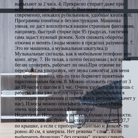
высыхают за 2 часа. 4. Прекрасно стирает даже при
короткой стирке 29 минут. 5. Выглядит очень
современно, никаких рубильников, удобные кнопки. 6.
Программы понятны и без инструкции. Машинка
умная, не даст воплотиться вашим странным фантазиям,
например, быстрой стирке при 95 градусах, тактично
сама задаст нужный режим. Хотя снижать обороты
отжима и менять t воды можно в пределах разумного. 7.
Это не машинка, а музыкальная шкатулка.))
Музыкальные сигналы, как в мобильном телефоне или
комп. игре. 7. Не тихая, а почти бесшумная ( всё время
бегаю проверять, работает ли она).При отжиме не
переходит на ультразвук, нет звука самолёта( для меня
это крайне важно), что-то тихо бормочет приятным
баритональным басом. 8. Можно отложить стирку от 3
до 19 часов с шагом в 1 час. Очень удобно: приходишь с
работы, а она уже всё постирала. 9. Адаптирована к
перепадам напряжения (старый фонд, регулярно скачет у
нас). Плюсы можно описывать бесконечно! Очень,
очень хорошая машинка.Рекомендую!
Недостатки: Недостатков нет, есть только особенности.
34 см - это обман. Даже в паспорте написано, что 37,7
по крышке, а если с приборной панелью и люком - то
ровно 40 см, я замеряла. Нет режима " слив". Если
выбираешь функцию " без отжима", нужно сливать