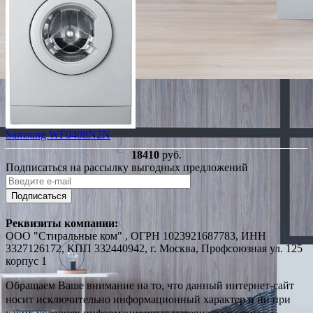
Samsung WF0408N2N
18410
руб.
Подписаться на рассылку выгодных предложений
Подписаться
Реквизиты компании:
ООО "Стиральные ком" , ОГРН 1023921687783, ИНН
3327126172, КПП 332440942, г. Москва, Профсоюзная ул. 125
корпус 1
Обращаем Ваше внимание на то, что данный интернет-сайт
носит исключительно информационный характер и ни при