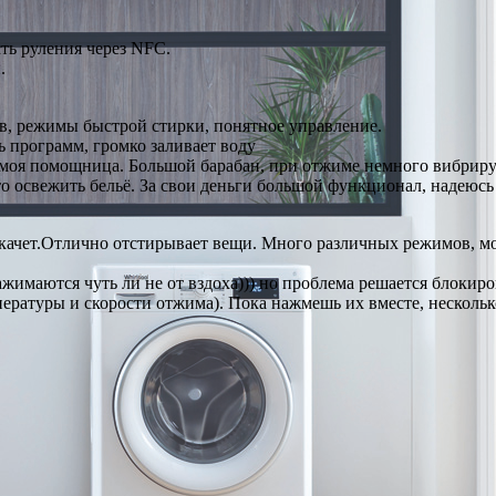
ть руления через NFC.
.
в, режимы быстрой стирки, понятное управление.
ь программ, громко заливает воду
моя помощница. Большой барабан, при отжиме немного вибрируе
о освежить бельё. За свои деньги большой функционал, надеюсь
 скачет.Отлично отстирывает вещи. Много различных режимов, м
жимаются чуть ли не от вздоха))) но проблема решается блокир
ратуры и скорости отжима). Пока нажмешь их вместе, несколько