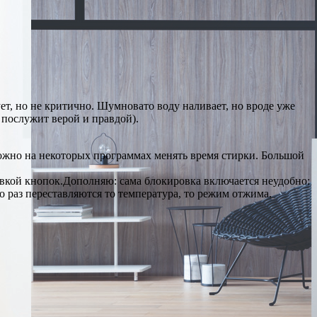
т, но не критично. Шумновато воду наливает, но вроде уже
 послужит верой и правдой).
ожно на некоторых программах менять время стирки. Большой
овкой кнопок.Дополняю: сама блокировка включается неудобно:
 раз переставляются то температура, то режим отжима.