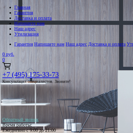
Главная
Гарантия
Доставка и оплата
Напишите нам
Наш адрес
Утилизация
Гарантия
Напишите нам
Наш адрес
Доставка и оплата
Ут
0
руб.
0
+7 (495) 175-33-73
Консультация специалистов. Звоните!
Обратный звонок
Время работы:
Ежедневно с 9:00 до 21:00