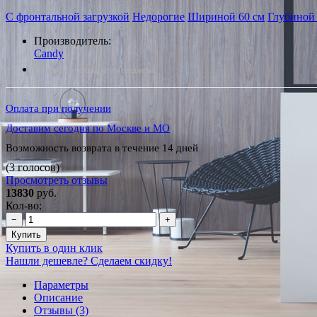
С фронтальной загрузкой
Недорогие
Шириной 60 см
Глубиной 
Производитель:
Candy
*Наличие уточняйте у менеджера
Оплата при получении
Доставим сегодня по Москве и МО
Возможность возврата в течение 14 дней
(3 голосов)
Просмотреть отзывы
13830
руб.
Кол-во:
−
+
Купить
Купить в один клик
Нашли дешевле? Сделаем скидку!
Параметры
Описание
Отзывы (3)