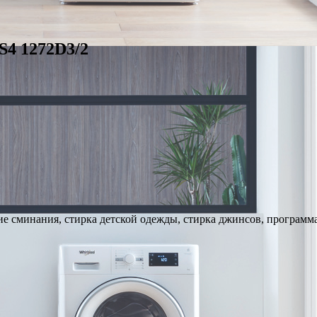
4 1272D3/2
е сминания, стирка детской одежды, стирка джинсов, программа