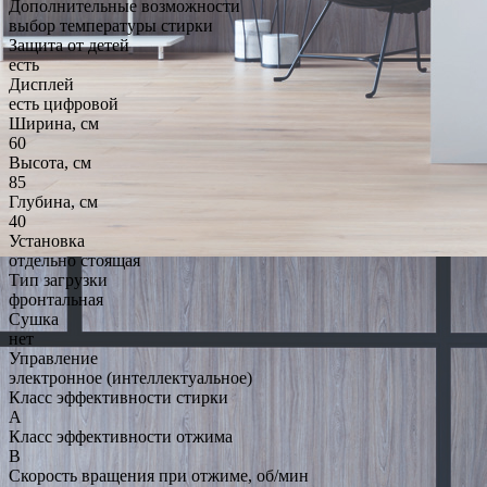
Дополнительные возможности
выбор температуры стирки
Защита от детей
есть
Дисплей
есть цифровой
Ширина, см
60
Высота, см
85
Глубина, см
40
Установка
отдельно стоящая
Тип загрузки
фронтальная
Сушка
нет
Управление
электронное (интеллектуальное)
Класс эффективности стирки
A
Класс эффективности отжима
B
Скорость вращения при отжиме, об/мин