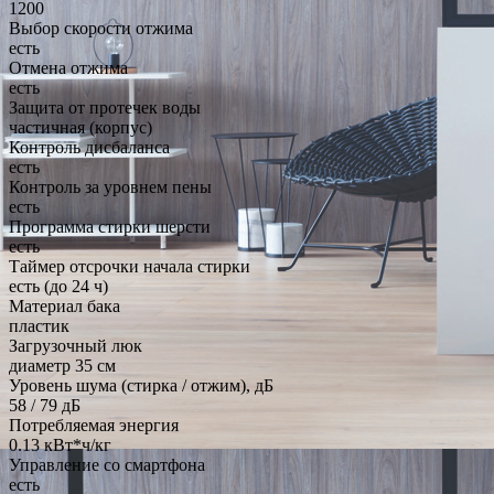
1200
Выбор скорости отжима
есть
Отмена отжима
есть
Защита от протечек воды
частичная (корпус)
Контроль дисбаланса
есть
Контроль за уровнем пены
есть
Программа стирки шерсти
есть
Таймер отсрочки начала стирки
есть (до 24 ч)
Материал бака
пластик
Загрузочный люк
диаметр 35 см
Уровень шума (стирка / отжим), дБ
58 / 79 дБ
Потребляемая энергия
0.13 кВт*ч/кг
Управление со смартфона
есть