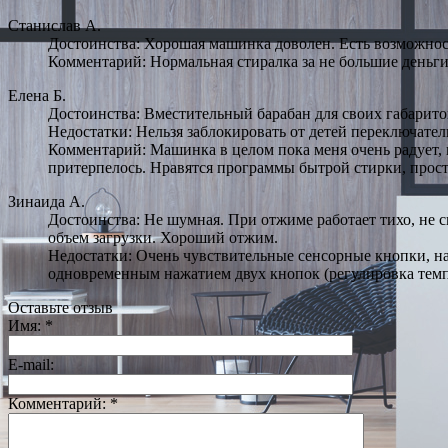
Станислав А.
Достоинства: Хорошая машинка доволен. Есть возможнос
Комментарий: Нормальная стиралка за не большие деньги
Елена Б.
Достоинства: Вместительный барабан для своих габарито
Недостатки: Нельзя заблокировать от детей переключател
Комментарий: Машинка в целом пока меня очень радует, 
притерпелось. Нравятся программы бытрой стирки, прост
Зинаида А.
Достоинства: Не шумная. При отжиме работает тихо, не
объем загрузки. Хороший отжим.
Недостатки: Очень чувствительные сенсорные кнопки, на
одновременным нажатием двух кнопок (регулировка темпе
Оставьте отзыв
Имя:
*
E-mail:
Комментарий:
*