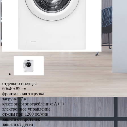
отдельно стоящая
60x40x85 см
фронтальная загрузка
загрузка: 7 кг
класс энергопотребления: A+++
электронное управление
отжим при 1200 об/мин
защита от протечек
защита от детей