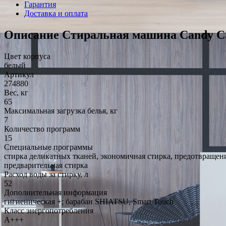
Гарантия
Доставка и оплата
Описание Стиральная машина Candy CS
Цвет корпуса
белый
Артикул
274880
Вес, кг
65
Максимальная загрузка белья, кг
7
Количество программ
15
Специальные программы
стирка деликатных тканей, экономичная стирка, предотвращени
предварительная стирка
Расход воды за стирку, л
52
Дополнительная информация
гигиеническая +; барабан SHIATSU, Smart Touch
Класс энергопотребления
A+++