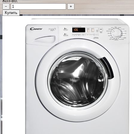
Кол-во:
−
+
Купить