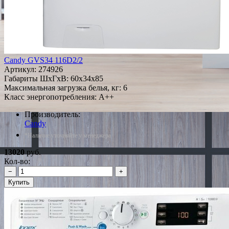
Candy GVS34 116D2/2
Артикул:
274926
Габариты ШxГxВ: 60x34x85
Максимальная загрузка белья, кг: 6
Класс энергопотребления: A++
Производитель:
Candy
*Наличие уточняйте у менеджера
13020
руб.
Кол-во:
−
+
Купить