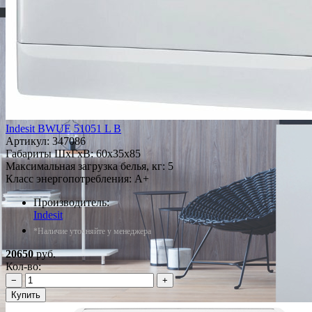
Indesit BWUE 51051 L B
Артикул:
347086
Габариты ШxГxВ: 60x35x85
Максимальная загрузка белья, кг: 5
Класс энергопотребления: A+
Производитель:
Indesit
*Наличие уточняйте у менеджера
20650
руб.
Кол-во:
−
+
Купить