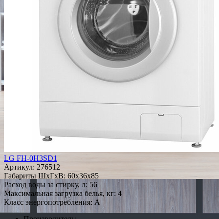
LG FH-0H3SD1
Артикул:
276512
Габариты ШxГxВ: 60x36x85
Расход воды за стирку, л: 56
Максимальная загрузка белья, кг: 4
Класс энергопотребления: A
Производитель: