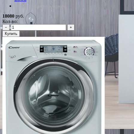
*Наличие уточняйте у менеджера
18080
руб.
Кол-во:
−
+
Купить