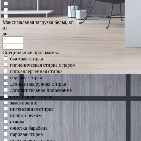
Максимальная загрузка белья, кг:
от
до
Специальные программы:
быстрая стирка
гигиеническая стирка с паром
гипоаллергенная стирка
горячая стирка
деликатная/ручная стирка
дополнительное полоскание
ежедневная стирка
замачивание
интенсивная стирка
ночной режим
отжим
очистка барабана
паровая стирка
повседневная стирка