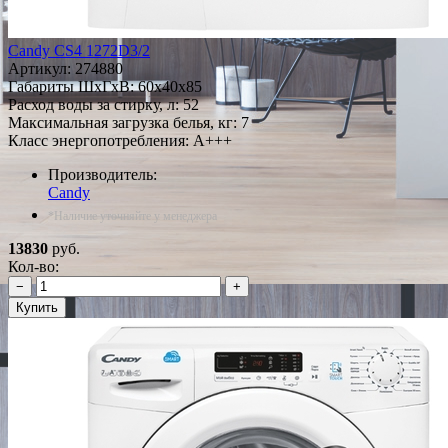
Candy CS4 1272D3/2
Артикул:
274880
Габариты ШxГxВ: 60x40x85
Расход воды за стирку, л: 52
Максимальная загрузка белья, кг: 7
Класс энергопотребления: A+++
Производитель:
Candy
*Наличие уточняйте у менеджера
13830
руб.
Кол-во:
−
+
Купить