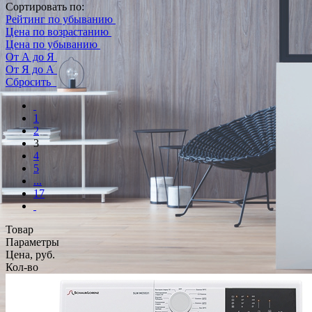
Сортировать по:
Рейтинг по убыванию
Цена по возрастанию
Цена по убыванию
От А до Я
От Я до А
Сбросить
1
2
3
4
5
...
17
Товар
Параметры
Цена, руб.
Кол-во