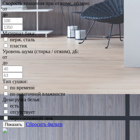
Скорость вращения при отжиме, об/мин:
от
до
Материал бака:
нерж. сталь
пластик
Уровень шума (стирка / отжим), дБ:
от
до
Тип сушки:
по времени
по остаточной влажности
Дозагрузка белья:
есть
отсутствует
через основной люк
Сбросить фильтр
Показать