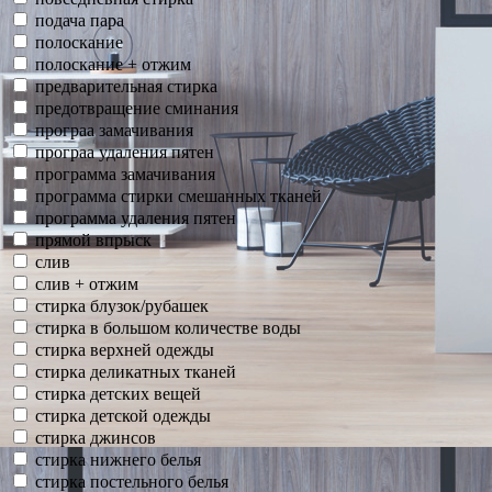
подача пара
полоскание
полоскание + отжим
предварительная стирка
предотвращение сминания
програа замачивания
програа удаления пятен
программа замачивания
программа стирки смешанных тканей
программа удаления пятен
прямой впрыск
слив
слив + отжим
стирка блузок/рубашек
стирка в большом количестве воды
стирка верхней одежды
стирка деликатных тканей
стирка детских вещей
стирка детской одежды
стирка джинсов
стирка нижнего белья
стирка постельного белья