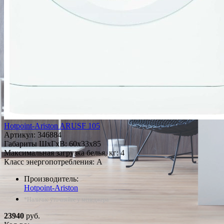
Hotpoint-Ariston ARUSF 105
Артикул:
346884
Габариты ШxГxВ: 60x33x85
Максимальная загрузка белья, кг: 4
Класс энергопотребления: A
Производитель:
Hotpoint-Ariston
*Наличие уточняйте у менеджера
23940
руб.