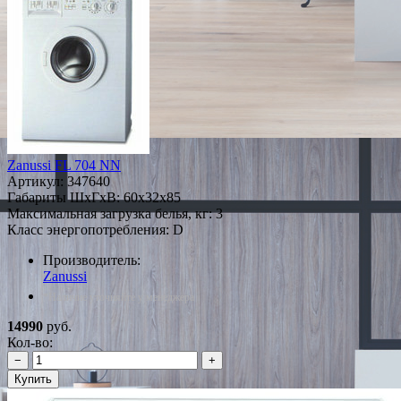
Zanussi FL 704 NN
Артикул:
347640
Габариты ШxГxВ: 60x32x85
Максимальная загрузка белья, кг: 3
Класс энергопотребления: D
Производитель:
Zanussi
*Наличие уточняйте у менеджера
14990
руб.
Кол-во:
−
+
Купить