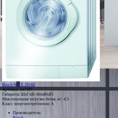
Bosch WLX 20160
Артикул:
347397
Габариты ШxГxВ: 60x40x85
Максимальная загрузка белья, кг: 4.5
Класс энергопотребления: A
Производитель:
Bosch