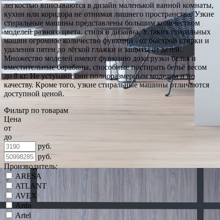
легкостью вписываются в дизайн маленькой ванной комнаты,
кухни или коридора не отнимая лишнего пространства. Узкие
стиральные машины представлены большим количеством
моделей разного цвета, стиля и дизайна. У таких стиральных
машин огромное количество функций - от быстрой стирки и
удаления пятен до лёгкой глажки и защиты от детей.
Множество моделей имеют функцию дозагрузки белья и
вместительные барабаны, способные постирать бельё весом
до 8 кг. Не уступают они полноразмерным моделям и по
качеству. Кроме того, узкие стиральные машины отличаются
доступной ценой.
Фильтр по товарам
Цена
от
до
руб.
руб.
Производитель:
ARESA
ATLANT
AVEX
Ardo
Artel