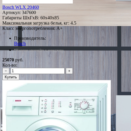
Bosch WLX 20460
Артикул:
347600
Габариты ШxГxВ: 60x40x85
Максимальная загрузка белья, кг: 4.5
Класс энергопотребления: A+
Производитель:
Bosch
*Наличие уточняйте у менеджера
25070
руб.
Кол-во:
−
+
Купить