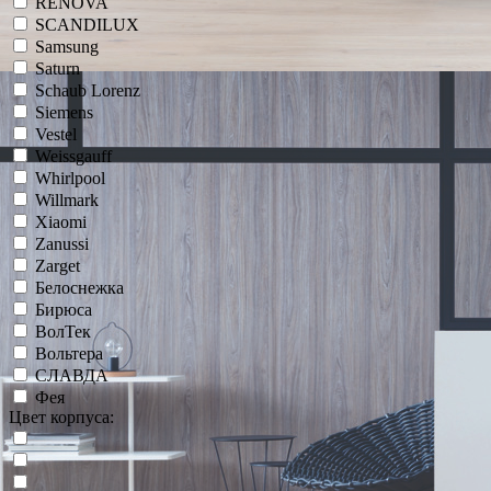
RENOVA
SCANDILUX
Samsung
Saturn
Schaub Lorenz
Siemens
Vestel
Weissgauff
Whirlpool
Willmark
Xiaomi
Zanussi
Zarget
Белоснежка
Бирюса
ВолТек
Вольтера
СЛАВДА
Фея
Цвет корпуса: