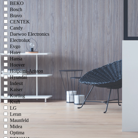
BEKO
Bosch
Bravo
CENTEK
Candy
Daewoo Electronics
Electrolux
Evgo
Haier
Hansa
Hoover
Hotpoint-Ariston
Hyundai
Indesit
Kaiser
Korting
Kraft
LG
Leran
Maunfeld
Midea
Optima