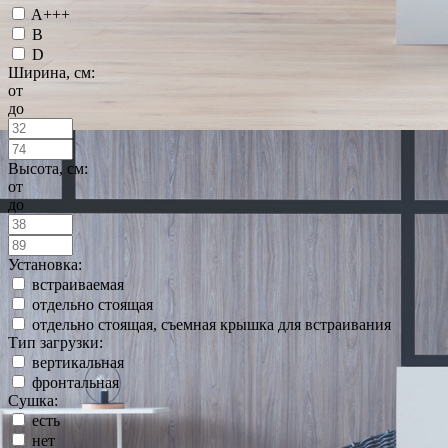
A+++
B
D
Ширина, см:
от
до
Высота, см:
от
до
Установка:
встраиваемая
отдельно стоящая
отдельно стоящая, съемная крышка для встраивания
Тип загрузки:
вертикальная
фронтальная
Сушка:
есть
нет