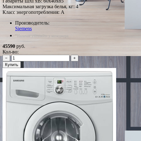
Габариты ШxГxВ: 60x40x85
Максимальная загрузка белья, кг: 4
Класс энергопотребления: A
Производитель:
Siemens
*Наличие уточняйте у менеджера
45590
руб.
Кол-во:
−
+
Купить