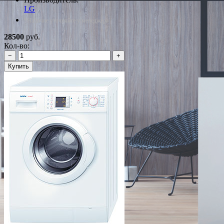
LG
*Наличие уточняйте у менеджера
28500
руб.
Кол-во:
−
+
Купить