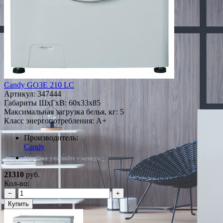
Candy GO3E 210 LC
Артикул:
347444
Габариты ШxГxВ: 60x33x85
Максимальная загрузка белья, кг: 5
Класс энергопотребления: A+
Производитель:
Candy
*Наличие уточняйте у менеджера
21310
руб.
Кол-во:
−
+
Купить