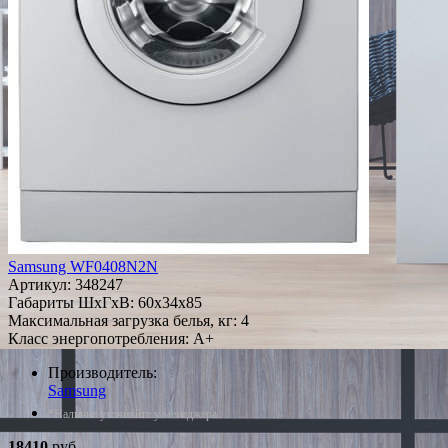
Samsung WF0408N2N
Артикул:
348247
Габариты ШxГxВ: 60x34x85
Максимальная загрузка белья, кг: 4
Класс энергопотребления: A+
Производитель:
Samsung
*Наличие уточняйте у менеджера
18410
руб.