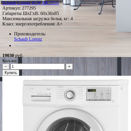
Schaub Lorenz SLW MC5531
Артикул:
277295
Габариты ШxГxВ: 60x36x85
Максимальная загрузка белья, кг: 4
Класс энергопотребления: A+
Производитель:
Schaub Lorenz
*Наличие уточняйте у менеджера
19030
руб.
Кол-во:
−
+
Купить