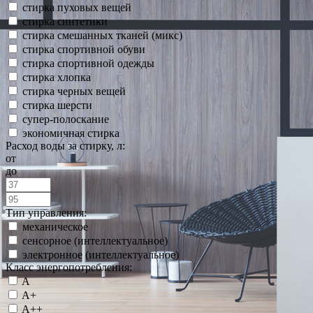
стирка пуховых вещей
стирка синтетики
стирка смешанных тканей (микс)
стирка спортивной обуви
стирка спортивной одежды
стирка хлопка
стирка черных вещей
стирка шерсти
супер-полоскание
экономичная стирка
Расход воды за стирку, л:
от
до
Тип управления:
механическое
сенсорное (интеллектуальное)
электронное (интеллектуальное)
Класс энергопотребления:
A
A+
A++