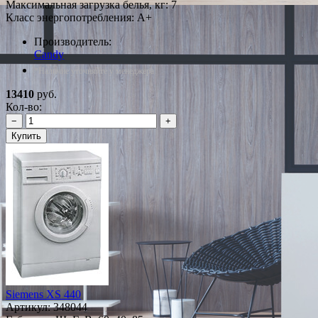
Максимальная загрузка белья, кг: 7
Класс энергопотребления: A+
Производитель:
Candy
*Наличие уточняйте у менеджера
13410
руб.
Кол-во:
−
+
Купить
Siemens XS 440
Артикул:
348044