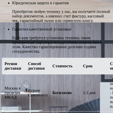
Юридическая защита и гарантия
Приобретая любую технику у нас, вы получаете полный
набор документов, а именно: счет фактуру, кассовый
чек, гарантийный талон или сервисную книгу.
Гарантия качественной установки
Если вам требуется установка техники, наши
проверенные партнеры всегда готовы помочь вам в
этом. Качество гарантированно долгими годами
сотрудничества.
Регион
Способ
С
Стоимость
Срок
доставки
доставки
о
-
п
Москва в
н
Курьер
пределах
Бесплатно
1-3 дня
-
Самовывоз
МКАД
п
н
и