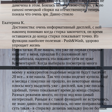
нареканий. Пугали, сто лёгкая и будет « прыгать»- не
дамечена в этом. Боялась менять свою старую, узкую
zanussi немецкой сборки на отечественную, теперь
поняла что очень зря. Давно стоило
Екатерина К.
Достоинства: очень информативный дисплей, с ней
наконец понимаю когда стирка закончится, он время
оставшееся до конца стирки показывает точно. Из
функции наиболее полезная - Push&Wash, здорово
упрощает жизнь
Недостатки: Я не нашла, это уже не первая стиралка
индезит у меня, прошлая 8 с половиной лет
проработала, надеюсь эта покажет себя не хуже
Комментарий: Когда выбирала посмотрела много
стиралок, но по цена/функции эта самая лучшая. По-
моему у конкурентов подобные модели будут тысяч от
20 все... я не нашла. Так что снова индезит купила. Ещё
и месяца с покупки не прошло, но некоторые явные
плюсы могу выделить уже - дисплей, как уже писала,
удобный, точно показывает время до конца стирки.
Разных режимов много, но пуш энд вош самый
интересный. Раньше я с такой функцией не встречалась,
не знаю давно ли она появилась, но мне понравилась))
суть такая - в стиралку делаешь закладку (но не больше