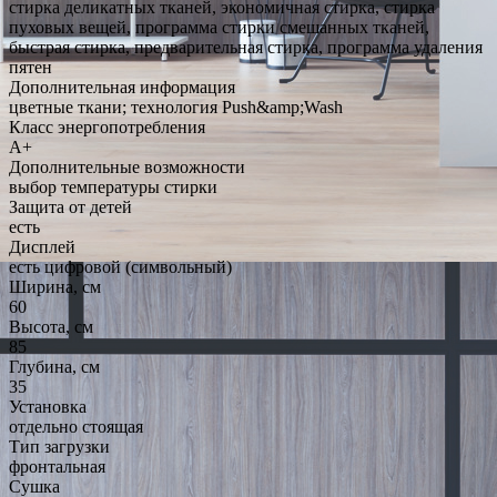
стирка деликатных тканей, экономичная стирка, стирка
пуховых вещей, программа стирки смешанных тканей,
быстрая стирка, предварительная стирка, программа удаления
пятен
Дополнительная информация
цветные ткани; технология Push&amp;Wash
Класс энергопотребления
A+
Дополнительные возможности
выбор температуры стирки
Защита от детей
есть
Дисплей
есть цифровой (символьный)
Ширина, см
60
Высота, см
85
Глубина, см
35
Установка
отдельно стоящая
Тип загрузки
фронтальная
Сушка