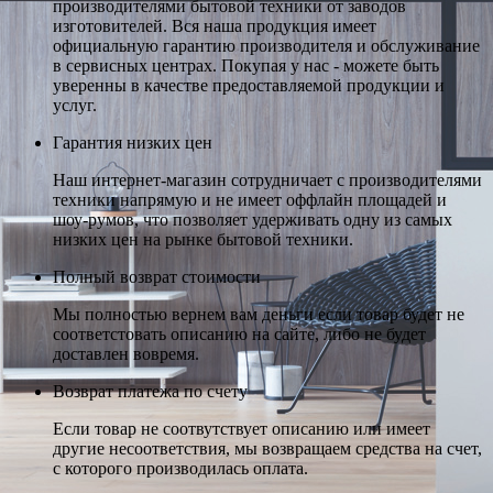
производителями бытовой техники от заводов
изготовителей. Вся наша продукция имеет
официальную гарантию производителя и обслуживание
в сервисных центрах. Покупая у нас - можете быть
уверенны в качестве предоставляемой продукции и
услуг.
Гарантия низких цен
Наш интернет-магазин сотрудничает с производителями
техники напрямую и не имеет оффлайн площадей и
шоу-румов, что позволяет удерживать одну из самых
низких цен на рынке бытовой техники.
Полный возврат стоимости
Мы полностью вернем вам деньги если товар будет не
соответстовать описанию на сайте, либо не будет
доставлен вовремя.
Возврат платежа по счету
Если товар не соотвутствует описанию или имеет
другие несоответствия, мы возвращаем средства на счет,
с которого производилась оплата.