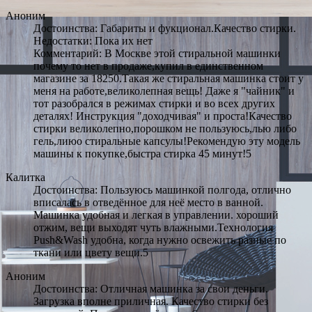
Аноним
Достоинства: Габариты и фукционал.Качество стирки.
Недостатки: Пока их нет
Комментарий: В Москве этой стиральной машинки
почему то нет в продаже,купил в единственном
магазине за 18250.Такая же стиральная машинка стоит у
меня на работе,великолепная вещь! Даже я "чайник" и
тот разобрался в режимах стирки и во всех других
деталях! Инструкция "доходчивая" и проста!Качество
стирки великолепно,порошком не пользуюсь,лью либо
гель,лиюо стиральные капсулы!Рекомендую эту модель
машины к покупке,быстра стирка 45 минут!5
Калитка
Достоинства: Пользуюсь машинкой полгода, отлично
вписалась в отведённое для неё место в ванной.
Машинка удобная и легкая в управлении. хороший
отжим, вещи выходят чуть влажными.Технология
Push&Wash удобна, когда нужно освежить разные по
ткани или цвету вещи.5
Аноним
Достоинства: Отличная машинка за свои деньги.
Загрузка вполне приличная. Качество стирки без