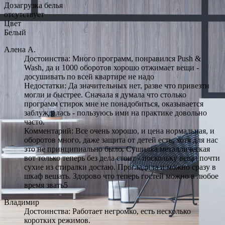
Дозагрузка белья
отсутствует
Цвет
Белый
Алена А.
Достоинства: Много программ, понравился Push &
Wash, да и 1000 оборотов хорошо отжимает вещи -
досушивать по всей квартире не надо
Недостатки: Да значительных нет, разве что привезти
могли и быстрее. Сначала я думала что столько
программ стирок мне не понадобиться, оказывается
заблуждалась - пользуюсь ими на практике довольно
часто.
Комментарий: Все очень хорошо, и цена нормальная, и
оборотов много, даже защита от детей есть, хотя для нас
это не принципиально было. Сушилка металлическая
вот только теперь без дела стоит - поскольку вещи почти
сухие из стиралки достаю. Прогладила и можно сразу в
шкаф вешать. Здорово что теперь гостей можно в любое
время звать5
Владимир
Достоинства: Работает негромко, есть несколько
коротких режимов.