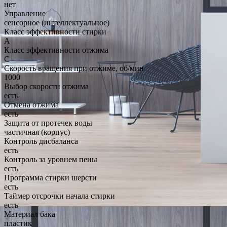
нет
Управление
сенсорное (интеллектуальное)
Класс эффективности стирки
A
Класс эффективности отжима
C
Скорость вращения при отжиме, об/мин
1000
Выбор скорости отжима
есть
Отмена отжима
есть
Защита от протечек воды
частичная (корпус)
Контроль дисбаланса
есть
Контроль за уровнем пены
есть
Программа стирки шерсти
есть
Таймер отсрочки начала стирки
есть
Материал бака
пластик