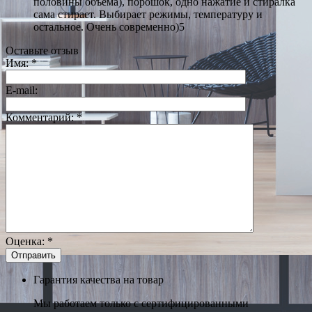
половины объема), порошок, одно нажатие и стиралка
сама стирает. Выбирает режимы, температуру и
остальное. Очень современно)5
Оставьте отзыв
Имя:
*
E-mail:
Комментарий:
*
Оценка:
*
Гарантия качества на товар
Мы работаем только с сертифицированными