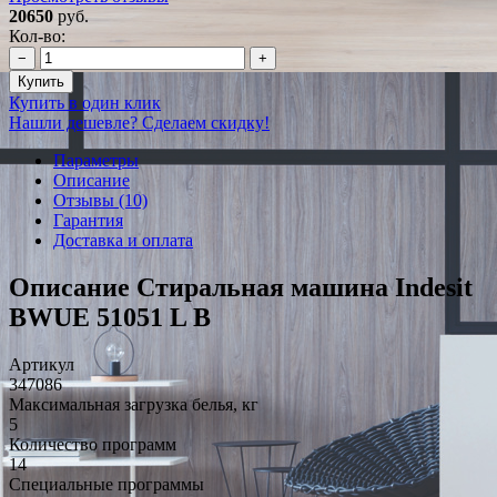
20650
руб.
Кол-во:
−
+
Купить
Купить в один клик
Нашли дешевле? Сделаем скидку!
Параметры
Описание
Отзывы (10)
Гарантия
Доставка и оплата
Описание Стиральная машина Indesit
BWUE 51051 L B
Артикул
347086
Максимальная загрузка белья, кг
5
Количество программ
14
Специальные программы