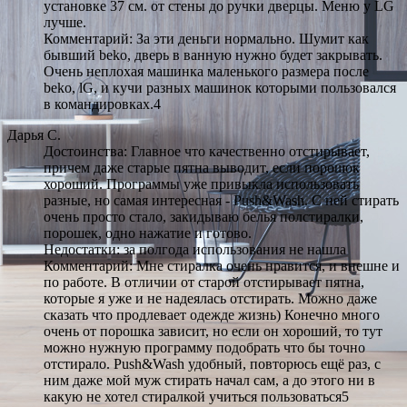
установке 37 см. от стены до ручки дверцы. Меню у LG
лучше.
Комментарий: За эти деньги нормально. Шумит как
бывший beko, дверь в ванную нужно будет закрывать.
Очень неплохая машинка маленького размера после
beko, lG, и кучи разных машинок которыми пользовался
в командировках.4
Дарья С.
Достоинства: Главное что качественно отстирывает,
причем даже старые пятна выводит, если порошок
хороший. Программы уже привыкла использовать
разные, но самая интересная - Push&Wash. С ней стирать
очень просто стало, закидываю белья полстиралки,
порошек, одно нажатие и готово.
Недостатки: за полгода использования не нашла
Комментарий: Мне стиралка очень нравится, и внешне и
по работе. В отличии от старой отстирывает пятна,
которые я уже и не надеялась отстирать. Можно даже
сказать что продлевает одежде жизнь) Конечно много
очень от порошка зависит, но если он хороший, то тут
можно нужную программу подобрать что бы точно
отстирало. Push&Wash удобный, повторюсь ещё раз, с
ним даже мой муж стирать начал сам, а до этого ни в
какую не хотел стиралкой учиться пользоваться5