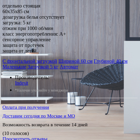
отдельно стоящая
60x35x85 см
дозагрузка белья отсутствует
загрузка: 5 кг
отжим при 1000 об/мин
класс энергопотребления: A+
сенсорное управление
защита от протечек
защита от детей
С фронтальной загрузкой
Шириной 60 см
Глубиной 40 см
Маленькие
Загрузкой 5 кг
Автомат
Производитель:
Indesit
*Наличие уточняйте у менеджера
Оплата при получении
Доставим сегодня по Москве и МО
Возможность возврата в течение 14 дней
(10 голосов)
Просмотреть отзывы