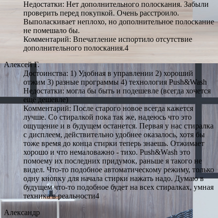
Недостатки: Нет дополнительного полоскания. Забыли
проверить перед покупкой. Очень расстроило.
Выполаскивает неплохо, но дополнительное полоскание
не помешало бы.
Комментарий: Впечатление испортило отсутствие
дополнительного полоскания.4
Алексей Г.
Достоинства: 1) Удобная в управлении 2) хороший
отжим 3) разные программы 4) технология Push&Wash
Недостатки: могла бы быть и подешевле (всегда хочется
ещё дешевле)
Комментарий: После старого новое всегда кажется
лучше. Со стиралкой пока так же, надеюсь что это
ощущение и в будущем останется. Первая у нас стиралка
с дисплеем, действительно удобнее оказалось, хотя бы
тоже время до конца стирки теперь знаешь. Отжимает
хорошо и что немаловажно - тихо. Push&Wash это
помоему их последних придумок, раньше я такого не
видел. Что-то подобное автоматическому режиму, только
одну кнопку для начала стирки нажать надо. Думаю в
будущем что-то подобное будет на всех стиралках, умная
техника в реальности4
Александр