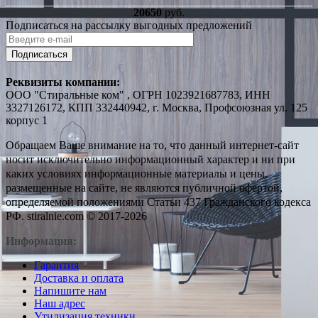
20650
руб.
Подписаться на рассылку выгодных предложений
Подписаться
Реквизиты компании:
ООО "Стиральные ком" , ОГРН 1023921687783, ИНН
3327126172, КПП 332440942, г. Москва, Профсоюзная ул. 125
корпус 1
Обращаем Ваше внимание на то, что данный интернет-сайт
носит исключительно информационный характер и ни при
каких условиях информационные материалы и цены,
размещенные на сайте, не являются публичной офертой,
определяемой положениями Статьи 437 Гражданского кодекса
РФ. stiralnie.com © 2017-2026
Информация:
Гарантия
Доставка и оплата
Напишите нам
Наш адрес
Утилизация техники