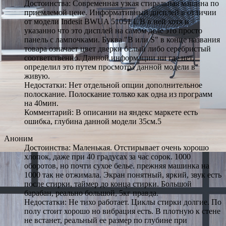
Достоинства: Современная узкая стиральная машина по
приемлемой цене. Информативный дисплей в отличии
от модели Indesit BWUA 51051 L B в ней хотя и
указанно что это дисплей на самом деле это просто
панель с лампочками. Буква "B или S" в конце названия
товара означает цвет дверки белый либо серебристый
соответственно. Данной информации ни где нет,
определил это путем просмотра данной модели в
живую.
Недостатки: Нет отдельной опции дополнительное
полоскание. Полоскание только как одна из программ
на 40мин.
Комментарий: В описании на яндекс маркете есть
ошибка, глубина данной модели 35см.5
Аноним
Достоинства: Маленькая. Отстирывает очень хорошо
хлопок, даже при 40 градусах за час сорок. 1000
оборотов, но почти сухое белье. прежняя машинка на
1000 так не отжимала. Экран понятный, яркий, звук есть
после стирки, таймер до конца стирки. Большой
барабан, реально большой, 5кг правда.
Недостатки: Не тихо работает. Циклы стирки долгие. По
полу стоит хорошо но вибрация есть. В плотную к стене
не встанет, реальный ее размер по глубине при