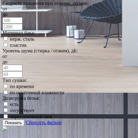
Скорость вращения при отжиме, об/мин:
от
до
Материал бака:
нерж. сталь
пластик
Уровень шума (стирка / отжим), дБ:
от
до
Тип сушки:
по времени
по остаточной влажности
Дозагрузка белья:
есть
отсутствует
через основной люк
Сбросить фильтр
Показать