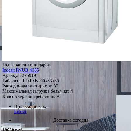
Год гарантии в подарок!
Indesit IWUB 4085
Артикул:
275919
Габариты ШxГxВ: 60x33x85
Расход воды за стирку, л: 39
Максимальная загрузка белья, кг: 4
Класс энергопотребления: A
Производитель:
Indesit
Доставка сегодня!
19630
руб.