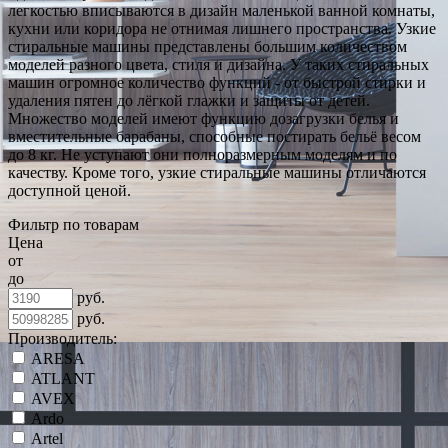
легкостью вписываются в дизайн маленькой ванной комнаты,
кухни или коридора не отнимая лишнего пространства. Узкие
стиральные машины представлены большим количеством
моделей разного цвета, стиля и дизайна. У таких стиральных
машин огромное количество функций - от быстрой стирки и
удаления пятен до лёгкой глажки и защиты от детей.
Множество моделей имеют функцию дозагрузки белья и
вместительные барабаны, способные постирать бельё весом
до 8 кг. Не уступают они полноразмерным моделям и по
качеству. Кроме того, узкие стиральные машины отличаются
доступной ценой.
Фильтр по товарам
Цена
от
до
руб.
руб.
Производитель:
ARESA
ATLANT
AVEX
Ardo
Artel