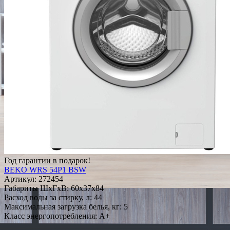
Год гарантии в подарок!
BEKO WRS 54P1 BSW
Артикул:
272454
Габариты ШxГxВ: 60x37x84
Расход воды за стирку, л: 44
Максимальная загрузка белья, кг: 5
Класс энергопотребления: A+