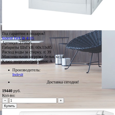
Год гарантии в подарок!
Indesit IWUB 4105
Артикул:
275926
Габариты ШxГxВ: 60x33x85
Расход воды за стирку, л: 39
Максимальная загрузка белья, кг: 4
Класс энергопотребления: A
Производитель:
Indesit
Доставка сегодня!
19440
руб.
Кол-во:
−
+
Купить