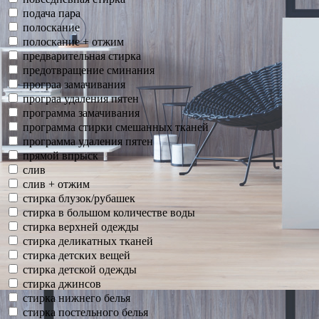
подача пара
полоскание
полоскание + отжим
предварительная стирка
предотвращение сминания
програа замачивания
програа удаления пятен
программа замачивания
программа стирки смешанных тканей
программа удаления пятен
прямой впрыск
слив
слив + отжим
стирка блузок/рубашек
стирка в большом количестве воды
стирка верхней одежды
стирка деликатных тканей
стирка детских вещей
стирка детской одежды
стирка джинсов
стирка нижнего белья
стирка постельного белья