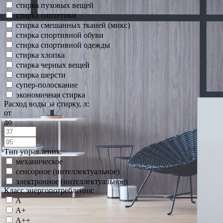
стирка пуховых вещей
стирка синтетики
стирка смешанных тканей (микс)
стирка спортивной обуви
стирка спортивной одежды
стирка хлопка
стирка черных вещей
стирка шерсти
супер-полоскание
экономичная стирка
Расход воды за стирку, л:
от
до
Тип управления:
механическое
сенсорное (интеллектуальное)
электронное (интеллектуальное)
Класс энергопотребления:
A
A+
A++