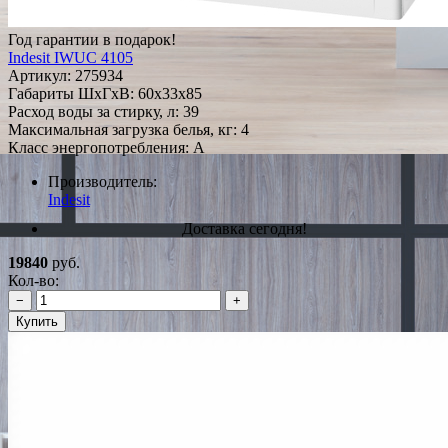
Год гарантии в подарок!
Indesit IWUC 4105
Артикул:
275934
Габариты ШxГxВ: 60x33x85
Расход воды за стирку, л: 39
Максимальная загрузка белья, кг: 4
Класс энергопотребления: A
Производитель:
Indesit
Доставка сегодня!
19840
руб.
Кол-во:
−
+
Купить