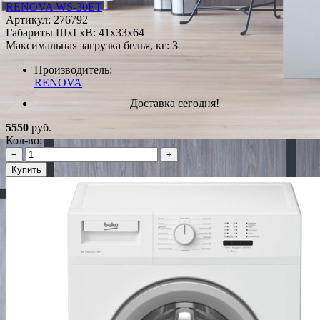
RENOVA WS-30ET
Артикул:
276792
Габариты ШxГxВ: 41x33x64
Максимальная загрузка белья, кг: 3
Производитель:
RENOVA
Доставка сегодня!
5550
руб.
Кол-во:
−
+
Купить