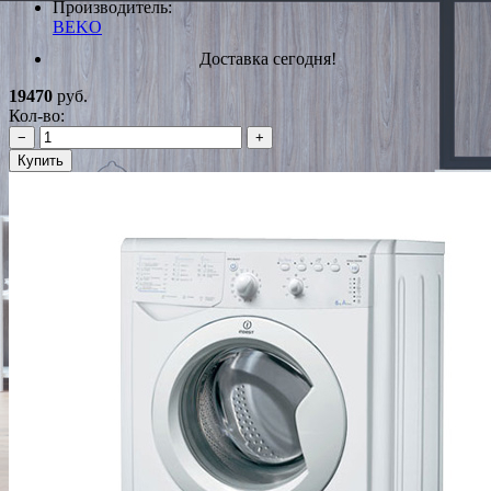
Производитель:
BEKO
Доставка сегодня!
19470
руб.
Кол-во:
−
+
Купить