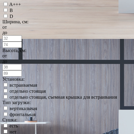
A+++
B
D
Ширина, см:
от
до
Высота, см:
от
до
Установка:
встраиваемая
отдельно стоящая
отдельно стоящая, съемная крышка для встраивания
Тип загрузки:
вертикальная
фронтальная
Сушка:
есть
нет