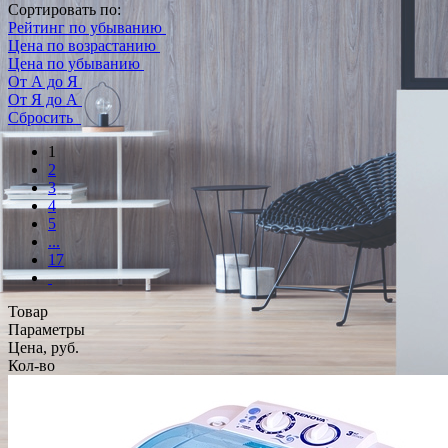
Сортировать по:
Рейтинг по убыванию
Цена по возрастанию
Цена по убыванию
От А до Я
От Я до А
Сбросить
1
2
3
4
5
...
17
Товар
Параметры
Цена, руб.
Кол-во