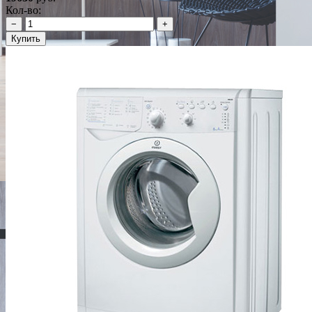
Кол-во:
−
+
Купить