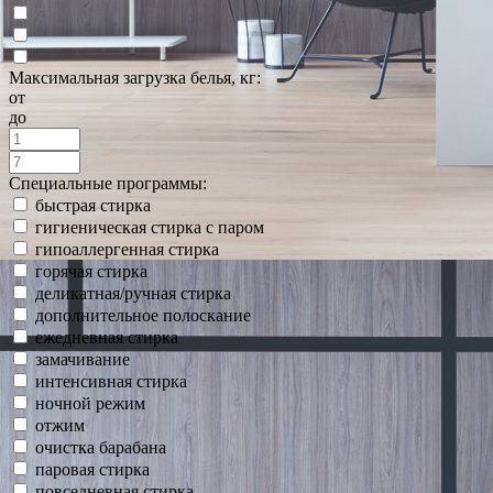
Максимальная загрузка белья, кг:
от
до
Специальные программы:
быстрая стирка
гигиеническая стирка с паром
гипоаллергенная стирка
горячая стирка
деликатная/ручная стирка
дополнительное полоскание
ежедневная стирка
замачивание
интенсивная стирка
ночной режим
отжим
очистка барабана
паровая стирка
повседневная стирка