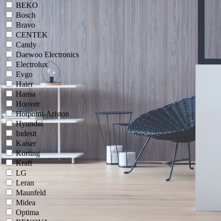
BEKO
Bosch
Bravo
CENTEK
Candy
Daewoo Electronics
Electrolux
Evgo
Haier
Hansa
Hoover
Hotpoint-Ariston
Hyundai
Indesit
Kaiser
Korting
Kraft
LG
Leran
Maunfeld
Midea
Optima