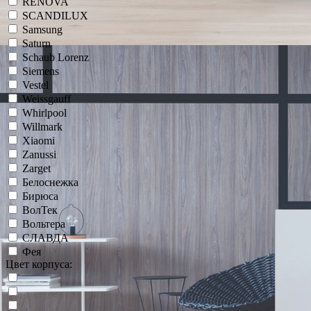
RENOVA
SCANDILUX
Samsung
Saturn
Schaub Lorenz
Siemens
Vestel
Weissgauff
Whirlpool
Willmark
Xiaomi
Zanussi
Zarget
Белоснежка
Бирюса
ВолТек
Вольтера
СЛАВДА
Фея
Цвет корпуса: