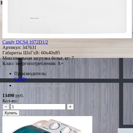
Candy DCS4 1072D1/2
Артикул:
347631
Габариты ШxГxВ: 60x40x85
Максимальная загрузка белья, кг: 7
Класс энергопотребления: A+
Производитель:
Candy
*Наличие уточняйте у менеджера
13490
руб.
Кол-во:
−
+
Купить