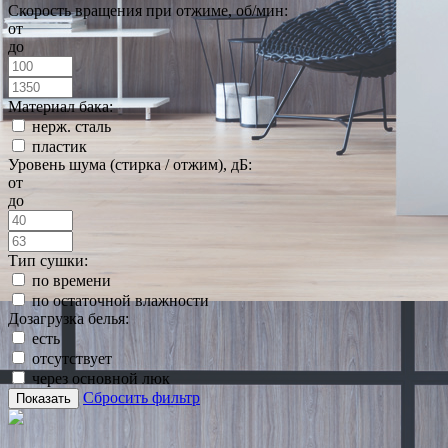
Скорость вращения при отжиме, об/мин:
от
до
Материал бака:
нерж. сталь
пластик
Уровень шума (стирка / отжим), дБ:
от
до
Тип сушки:
по времени
по остаточной влажности
Дозагрузка белья:
есть
отсутствует
через основной люк
Сбросить фильтр
Показать