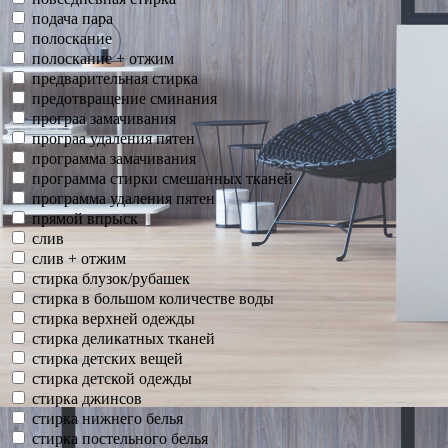
подача пара
полоскание
полоскание + отжим
предварительная стирка
предотвращение сминания
програа замачивания
програа удаления пятен
программа замачивания
программа стирки смешанных тканей
программа удаления пятен
прямой впрыск
слив
слив + отжим
стирка блузок/рубашек
стирка в большом количестве воды
стирка верхней одежды
стирка деликатных тканей
стирка детских вещей
стирка детской одежды
стирка джинсов
стирка нижнего белья
стирка постельного белья