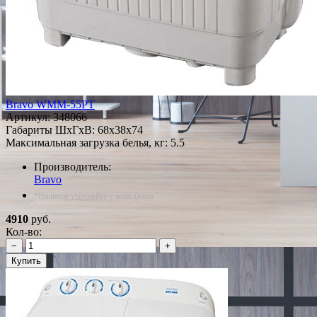
Bravo WMM-55PT
Артикул:
348066
Габариты ШxГxВ: 68x38x74
Максимальная загрузка белья, кг: 5.5
Производитель:
Bravo
*Наличие уточняйте у менеджера
4910
руб.
Кол-во:
−
+
Купить