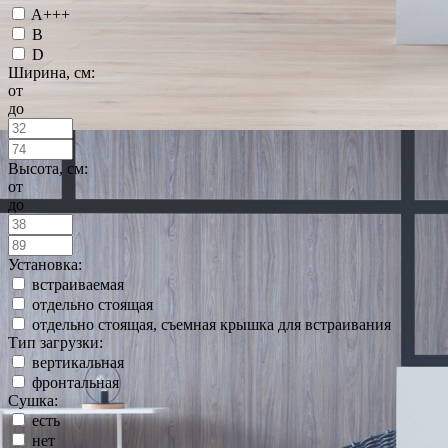
A+++
B
D
Ширина, см:
от
до
Высота, см:
от
до
Установка:
встраиваемая
отдельно стоящая
отдельно стоящая, съемная крышка для встраивания
Тип загрузки:
вертикальная
фронтальная
Сушка:
есть
нет