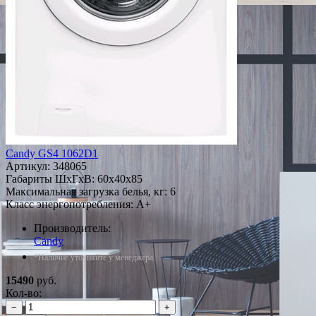
Candy GS4 1062D1
Артикул:
348065
Габариты ШxГxВ: 60x40x85
Максимальная загрузка белья, кг: 6
Класс энергопотребления: A+
Производитель:
Candy
*Наличие уточняйте у менеджера
15490
руб.
Кол-во:
−
+