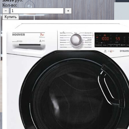
Кол-во:
−
+
Купить