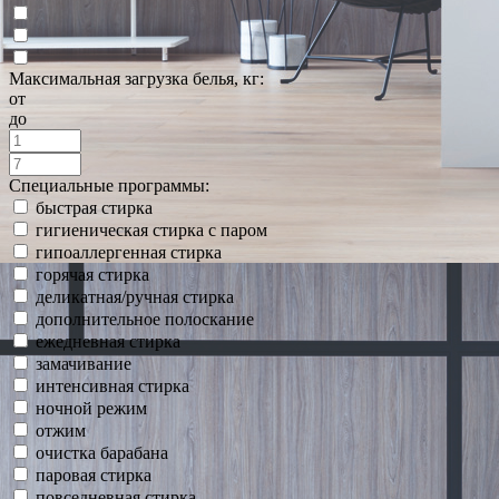
Максимальная загрузка белья, кг:
от
до
Специальные программы:
быстрая стирка
гигиеническая стирка с паром
гипоаллергенная стирка
горячая стирка
деликатная/ручная стирка
дополнительное полоскание
ежедневная стирка
замачивание
интенсивная стирка
ночной режим
отжим
очистка барабана
паровая стирка
повседневная стирка