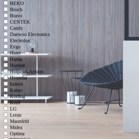
BEKO
Bosch
Bravo
CENTEK
Candy
Daewoo Electronics
Electrolux
Evgo
Haier
Hansa
Hoover
Hotpoint-Ariston
Hyundai
Indesit
Kaiser
Korting
Kraft
LG
Leran
Maunfeld
Midea
Optima