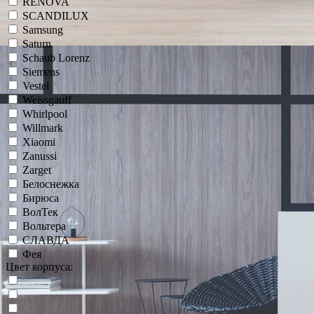
RENOVA
SCANDILUX
Samsung
Saturn
Schaub Lorenz
Siemens
Vestel
Weissgauff
Whirlpool
Willmark
Xiaomi
Zanussi
Zarget
Белоснежка
Бирюса
ВолТек
Вольтера
СЛАВДА
Фея
Цвет корпуса: