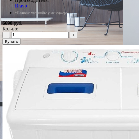
Производитель:
Bravo
*Наличие уточняйте у менеджера
6690
руб.
Кол-во:
−
+
Купить