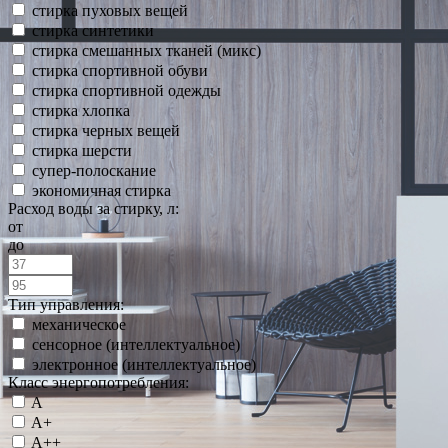
стирка пуховых вещей
стирка синтетики
стирка смешанных тканей (микс)
стирка спортивной обуви
стирка спортивной одежды
стирка хлопка
стирка черных вещей
стирка шерсти
супер-полоскание
экономичная стирка
Расход воды за стирку, л:
от
до
Тип управления:
механическое
сенсорное (интеллектуальное)
электронное (интеллектуальное)
Класс энергопотребления:
A
A+
A++