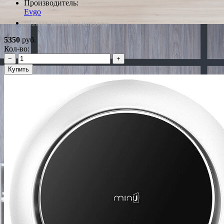
Производитель:
Evgo
*Наличие уточняйте у менеджера
5350
руб.
Кол-во:
−
+
Купить