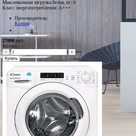
Максимальная загрузка белья, кг: 6
Класс энергопотребления: A+++
Производитель:
Korting
*Наличие уточняйте у менеджера
27090
руб.
Кол-во:
−
+
Купить