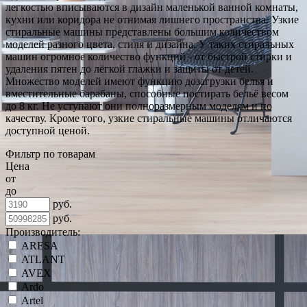
легкостью вписываются в дизайн маленькой ванной комнаты,
кухни или коридора не отнимая лишнего пространства. Узкие
стиральные машины представлены большим количеством
моделей разного цвета, стиля и дизайна. У таких стиральных
машин огромное количество функций - от быстрой стирки и
удаления пятен до лёгкой глажки и защиты от детей.
Множество моделей имеют функцию дозагрузки белья и
вместительные барабаны, способные постирать бельё весом
до 8 кг. Не уступают они полноразмерным моделям и по
качеству. Кроме того, узкие стиральные машины отличаются
доступной ценой.
Фильтр по товарам
Цена
от
до
руб.
руб.
Производитель:
ARESA
ATLANT
AVEX
Ardo
Artel