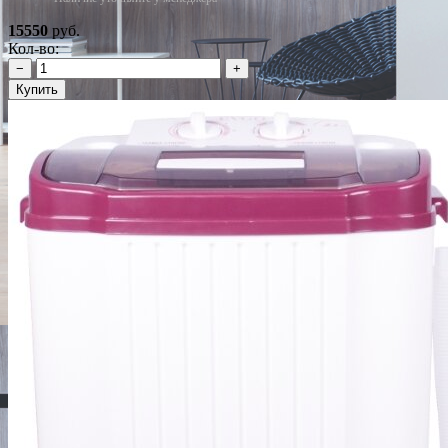
15550
руб.
Кол-во:
−
+
Купить