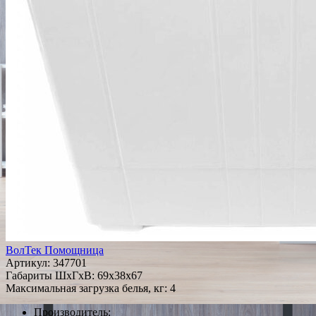
ВолТек Помощница
Артикул:
347701
Габариты ШxГxВ: 69x38x67
Максимальная загрузка белья, кг: 4
Производитель: