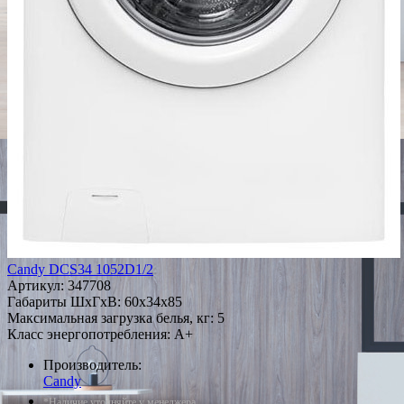
Candy DCS34 1052D1/2
Артикул:
347708
Габариты ШxГxВ: 60x34x85
Максимальная загрузка белья, кг: 5
Класс энергопотребления: A+
Производитель:
Candy
*Наличие уточняйте у менеджера