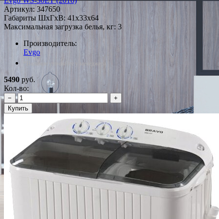
Evgo WS-30ET (2016)
Артикул:
347650
Габариты ШxГxВ: 41x33x64
Максимальная загрузка белья, кг: 3
Производитель:
Evgo
*Наличие уточняйте у менеджера
5490
руб.
Кол-во:
−
+
Купить