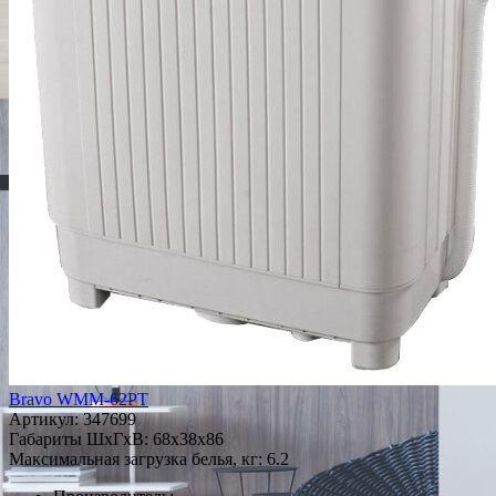
Bravo WMM-62PT
Артикул:
347699
Габариты ШxГxВ: 68x38x86
Максимальная загрузка белья, кг: 6.2