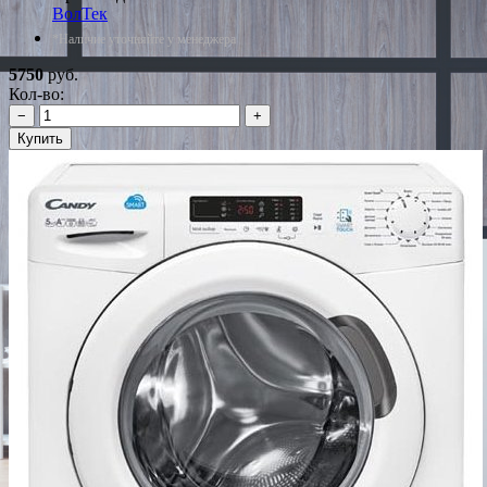
ВолТек
*Наличие уточняйте у менеджера
5750
руб.
Кол-во:
−
+
Купить