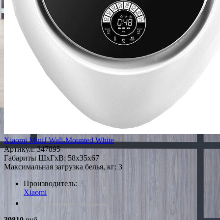
Xiaomi MiniJ Wall-Mounted White
Артикул:
347895
Габариты ШxГxВ: 58x35x67
Максимальная загрузка белья, кг: 3
Производитель:
Xiaomi
*Наличие уточняйте у менеджера
39810
руб.