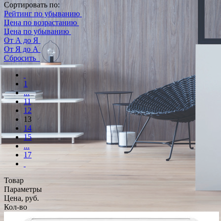
Сортировать по:
Рейтинг по убыванию
Цена по возрастанию
Цена по убыванию
От А до Я
От Я до А
Сбросить
1
...
11
12
13
14
15
...
17
Товар
Параметры
Цена, руб.
Кол-во