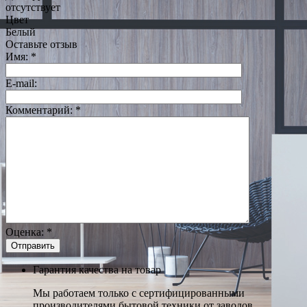
отсутствует
Цвет
Белый
Оставьте отзыв
Имя:
*
E-mail:
Комментарий:
*
Оценка:
*
Гарантия качества на товар
Мы работаем только с сертифицированными
производителями бытовой техники от заводов