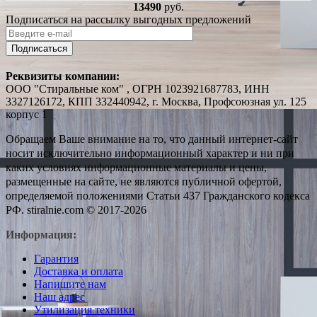
13490
руб.
Подписаться на рассылку выгодных предложений
Подписаться
Реквизиты компании:
ООО "Стиральные ком" , ОГРН 1023921687783, ИНН
3327126172, КПП 332440942, г. Москва, Профсоюзная ул. 125
корпус 1
Обращаем Ваше внимание на то, что данный интернет-сайт
носит исключительно информационный характер и ни при
каких условиях информационные материалы и цены,
размещенные на сайте, не являются публичной офертой,
определяемой положениями Статьи 437 Гражданского кодекса
РФ. stiralnie.com © 2017-2026
Информация:
Гарантия
Доставка и оплата
Напишите нам
Наш адрес
Утилизация техники