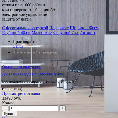
загрузка: 7 кг
отжим при 1000 об/мин
класс энергопотребления: A+
электронное управление
защита от детей
С фронтальной загрузкой
Недорогие
Шириной 60 см
Глубиной 40 см
Маленькие
Загрузкой 7 кг
Автомат
Производитель:
Candy
*Наличие уточняйте у менеджера
Оплата при получении
Доставим сегодня по Москве и МО
Возможность возврата в течение 14 дней
(0 голосов)
Просмотреть отзывы
13490
руб.
Кол-во:
−
+
Купить