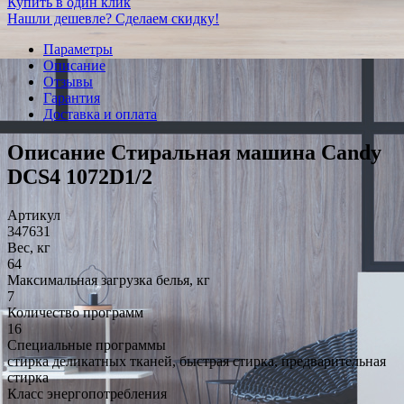
Купить в один клик
Нашли дешевле? Сделаем скидку!
Параметры
Описание
Отзывы
Гарантия
Доставка и оплата
Описание Стиральная машина Candy
DCS4 1072D1/2
Артикул
347631
Вес, кг
64
Максимальная загрузка белья, кг
7
Количество программ
16
Специальные программы
стирка деликатных тканей, быстрая стирка, предварительная
стирка
Класс энергопотребления