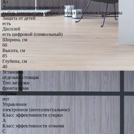
A+
Дополнительные возможности
выбор температуры стирки, сигнал окончания программы
Защита от детей
есть
Дисплей
есть цифровой (символьный)
Ширина, см
60
Высота, см
85
Глубина, см
40
Установка
отдельно стоящая
Тип загрузки
фронтальная
Сушка
нет
Управление
электронное (интеллектуальное)
Класс эффективности стирки
A
Класс эффективности отжима
C