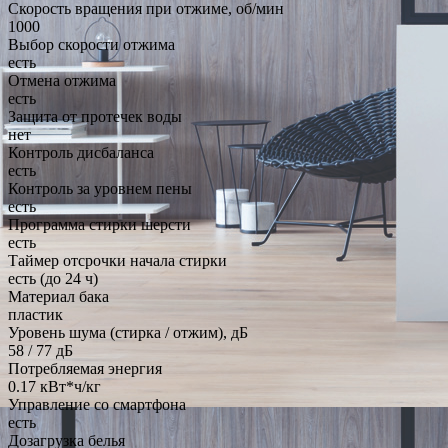
Скорость вращения при отжиме, об/мин
1000
Выбор скорости отжима
есть
Отмена отжима
есть
Защита от протечек воды
нет
Контроль дисбаланса
есть
Контроль за уровнем пены
есть
Программа стирки шерсти
есть
Таймер отсрочки начала стирки
есть (до 24 ч)
Материал бака
пластик
Уровень шума (стирка / отжим), дБ
58 / 77 дБ
Потребляемая энергия
0.17 кВт*ч/кг
Управление со смартфона
есть
Дозагрузка белья