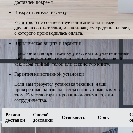
доставлен вовремя.
Возврат платежа по счету
Если товар не соотвутствует описанию или имеет
другие несоответствия, мы возвращаем средства на счет,
с которого производилась оплата.
Юридическая защита и гарантия
Приобретая любую технику у нас, вы получаете полный
набор документов, а именно: счет фактуру, кассовый
чек, гарантийный талон или сервисную книгу.
Гарантия качественной установки
Если вам требуется установка техники, наши
проверенные партнеры всегда готовы помочь вам в
этом. Качество гарантированно долгими годами
сотрудничества.
Регион
Способ
С
Стоимость
Срок
доставки
доставки
о
-