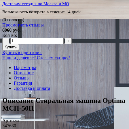
Доставим сегодня по Москве и МО
Возможность возврата в течение 14 дней
(0 голосов)
Просмотреть отзывы
6060
руб.
Кол-во:
−
+
Купить
Купить в один клик
Нашли дешевле? Сделаем скидку!
Параметры
Описание
Отзывы
Гарантия
Доставка и оплата
Описание Стиральная машина Optima
МСП-50П
Артикул
347630