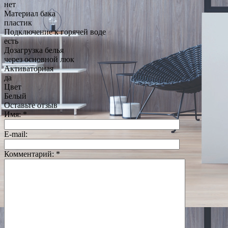
нет
Материал бака
пластик
Подключение к горячей воде
есть
Дозагрузка белья
через основной люк
Активаторная
да
Цвет
Белый
Оставьте отзыв
Имя:
*
E-mail:
Комментарий:
*