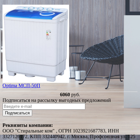
Optima МСП-50П
6060
руб.
Подписаться на рассылку выгодных предложений
Подписаться
Реквизиты компании:
ООО "Стиральные ком" , ОГРН 1023921687783, ИНН
3327126172, КПП 332440942, г. Москва, Профсоюзная ул. 125