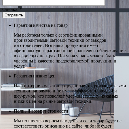
Оценка:
*
Гарантия качества на товар
Мы работаем только с сертифицированными
производителями бытовой техники от заводов
изготовителей. Вся наша продукция имеет
официальную гарантию производителя и обслуживание
в сервисных центрах. Покупая у нас - можете быть
уверенны в качестве предоставляемой продукции и
услуг.
Гарантия низких цен
Наш интернет-магазин сотрудничает с производителями
техники напрямую и не имеет оффлайн площадей и
шоу-румов, что позволяет удерживать одну из самых
низких цен на рынке бытовой техники.
Полный возврат стоимости
Мы полностью вернем вам деньги если товар будет не
соответстовать описанию на сайте, либо не будет