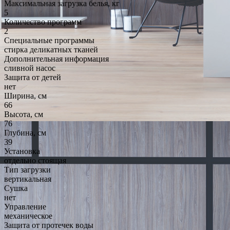
Максимальная загрузка белья, кг
5
Количество программ
2
Специальные программы
стирка деликатных тканей
Дополнительная информация
cливной насос
Защита от детей
нет
Ширина, см
66
Высота, см
76
Глубина, см
39
Установка
отдельно стоящая
Тип загрузки
вертикальная
Сушка
нет
Управление
механическое
Защита от протечек воды