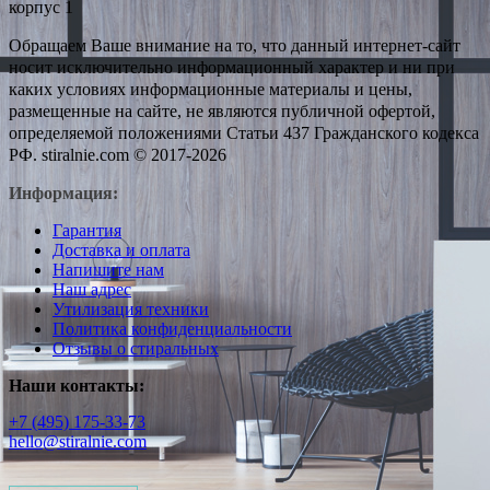
корпус 1
Обращаем Ваше внимание на то, что данный интернет-сайт
носит исключительно информационный характер и ни при
каких условиях информационные материалы и цены,
размещенные на сайте, не являются публичной офертой,
определяемой положениями Статьи 437 Гражданского кодекса
РФ. stiralnie.com © 2017-2026
Информация:
Гарантия
Доставка и оплата
Напишите нам
Наш адрес
Утилизация техники
Политика конфиденциальности
Отзывы о стиральных
Наши контакты:
+7 (495) 175-33-73
hello@stiralnie.com