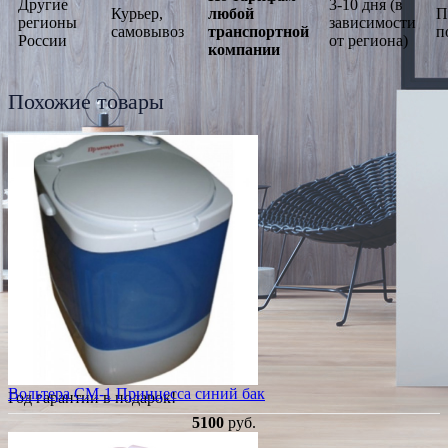
Другие
3-10 дня (в
Курьер,
любой
П
регионы
зависимости
самовывоз
транспортной
п
России
от региона)
компании
Похожие товары
Вольтера СМ-1 Принцесса синий бак
Год гарантии в подарок!
5100
руб.