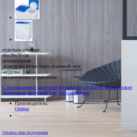
отдельно стоящая
66x39x76 см
активаторная
дозагрузка белья через основной люк
загрузка: 5 кг
механическое управление
С вертикальной загрузкой
Недорогие
Глубиной 40 см
Низкие
Маленькие
Загрузкой 5 кг
Активаторные
Производитель:
Optima
*Наличие уточняйте у менеджера
Оплата при получении