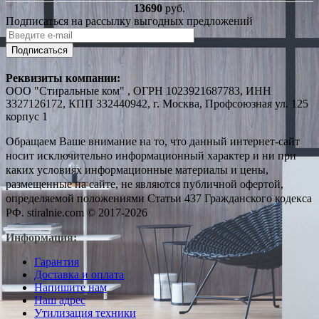
13690
руб.
Подписаться на рассылку выгодных предложений
Подписаться
Реквизиты компании:
ООО "Стиральные ком" , ОГРН 1023921687783, ИНН
3327126172, КПП 332440942, г. Москва, Профсоюзная ул. 125
корпус 1
Обращаем Ваше внимание на то, что данный интернет-сайт
носит исключительно информационный характер и ни при
каких условиях информационные материалы и цены,
размещенные на сайте, не являются публичной офертой,
определяемой положениями Статьи 437 Гражданского кодекса
РФ. stiralnie.com © 2017-2026
Информация:
Гарантия
Доставка и оплата
Напишите нам
Наш адрес
Утилизация техники