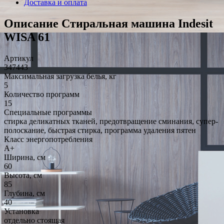
Доставка и оплата
Описание Стиральная машина Indesit
WISA 61
Артикул
347443
Максимальная загрузка белья, кг
5
Количество программ
15
Специальные программы
стирка деликатных тканей, предотвращение сминания, супер-
полоскание, быстрая стирка, программа удаления пятен
Класс энергопотребления
A+
Ширина, см
60
Высота, см
85
Глубина, см
40
Установка
отдельно стоящая