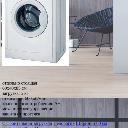
отдельно стоящая
60x40x85 см
загрузка: 5 кг
отжим при 600 об/мин
класс энергопотребления: A+
механическое управление
защита от протечек
С фронтальной загрузкой
Недорогие
Шириной 60 см