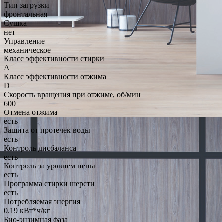
Тип загрузки
фронтальная
Сушка
нет
Управление
механическое
Класс эффективности стирки
A
Класс эффективности отжима
D
Скорость вращения при отжиме, об/мин
600
Отмена отжима
есть
Защита от протечек воды
есть
Контроль дисбаланса
есть
Контроль за уровнем пены
есть
Программа стирки шерсти
есть
Потребляемая энергия
0.19 кВт*ч/кг
Био-энзимная фаза