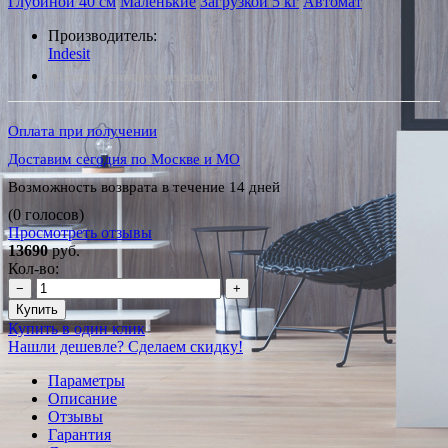
Глубиной 40 см
Маленькие
Загрузкой 5 кг
Автомат
Производитель:
Indesit
*Наличие уточняйте у менеджера
Оплата при получении
Доставим сегодня по Москве и МО
Возможность возврата в течение 14 дней
(0 голосов)
Просмотреть отзывы
13690
руб.
Кол-во:
−
+
Купить
Купить в один клик
Нашли дешевле? Сделаем скидку!
Параметры
Описание
Отзывы
Гарантия