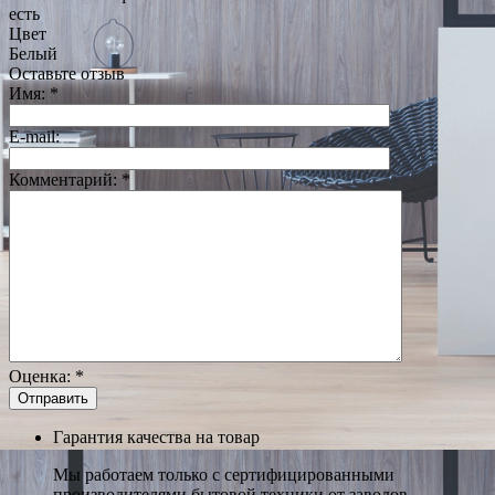
есть
Цвет
Белый
Оставьте отзыв
Имя:
*
E-mail:
Комментарий:
*
Оценка:
*
Гарантия качества на товар
Мы работаем только с сертифицированными
производителями бытовой техники от заводов