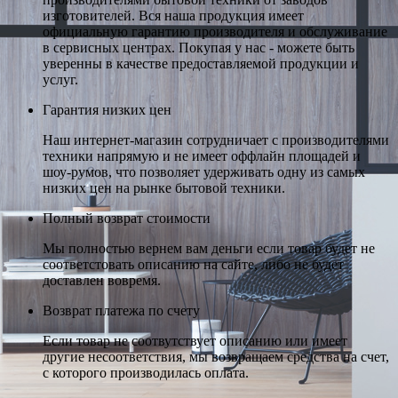
изготовителей. Вся наша продукция имеет
официальную гарантию производителя и обслуживание
в сервисных центрах. Покупая у нас - можете быть
уверенны в качестве предоставляемой продукции и
услуг.
Гарантия низких цен
Наш интернет-магазин сотрудничает с производителями
техники напрямую и не имеет оффлайн площадей и
шоу-румов, что позволяет удерживать одну из самых
низких цен на рынке бытовой техники.
Полный возврат стоимости
Мы полностью вернем вам деньги если товар будет не
соответстовать описанию на сайте, либо не будет
доставлен вовремя.
Возврат платежа по счету
Если товар не соотвутствует описанию или имеет
другие несоответствия, мы возвращаем средства на счет,
с которого производилась оплата.