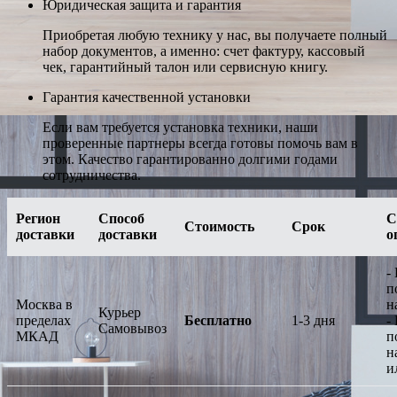
Юридическая защита и гарантия
Приобретая любую технику у нас, вы получаете полный
набор документов, а именно: счет фактуру, кассовый
чек, гарантийный талон или сервисную книгу.
Гарантия качественной установки
Если вам требуется установка техники, наши
проверенные партнеры всегда готовы помочь вам в
этом. Качество гарантированно долгими годами
сотрудничества.
Регион
Способ
С
Стоимость
Срок
доставки
доставки
о
-
п
Москва в
н
Курьер
пределах
Бесплатно
1-3 дня
-
Самовывоз
МКАД
п
н
и