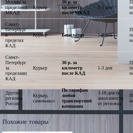
Москва за
30 р. за
П
пределами
Курьер
километр
1-3 дня
п
МКАД
после МКАД
н
Санкт-
Петербург
П
в
Курьер
Бесплатно
1-3 дня
п
пределах
н
КАД
Санкт-
Петербург
30 р. за
П
за
Курьер
километр
1-3 дня
п
пределами
после КАД
н
КАД
По тарифам
Другие
3-10 дня (в
Курьер,
любой
П
регионы
зависимости
самовывоз
транспортной
п
России
от региона)
компании
Похожие товары