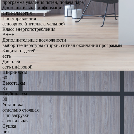
программа удаления пятен, подача пара
Дополнительная информация
анти-аллергия
Тип управления
сенсорное (интеллектуальное)
Класс энергопотребления
A+++
Дополнительные возможности
выбор температуры стирки, сигнал окончания программы
Защита от детей
есть
Дисплей
есть цифровой
Ширина, см
60
Высота, см
85
Глубина, см
38
Установка
отдельно стоящая
Тип загрузки
фронтальная
Сушка
нет