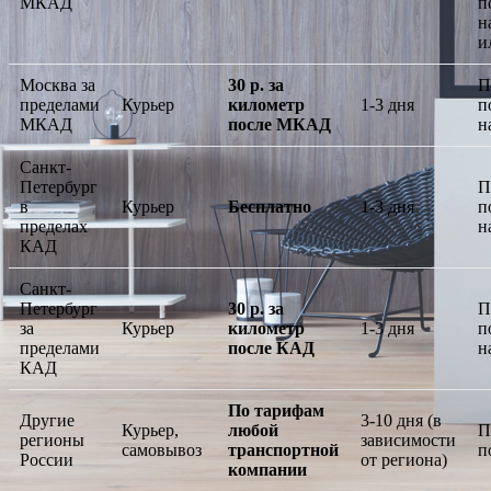
МКАД
п
н
и
Москва за
30 р. за
П
пределами
Курьер
километр
1-3 дня
п
МКАД
после МКАД
н
Санкт-
Петербург
П
в
Курьер
Бесплатно
1-3 дня
п
пределах
н
КАД
Санкт-
Петербург
30 р. за
П
за
Курьер
километр
1-3 дня
п
пределами
после КАД
н
КАД
По тарифам
Другие
3-10 дня (в
Курьер,
любой
П
регионы
зависимости
самовывоз
транспортной
п
России
от региона)
компании