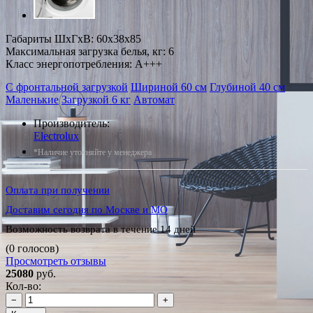
Габариты ШxГxВ: 60x38x85
Максимальная загрузка белья, кг: 6
Класс энергопотребления: A+++
С фронтальной загрузкой
Шириной 60 см
Глубиной 40 см
Маленькие
Загрузкой 6 кг
Автомат
Производитель:
Electrolux
*Наличие уточняйте у менеджера
Оплата при получении
Доставим сегодня по Москве и МО
Возможность возврата в течение 14 дней
(0 голосов)
Просмотреть отзывы
25080
руб.
Кол-во:
−
+