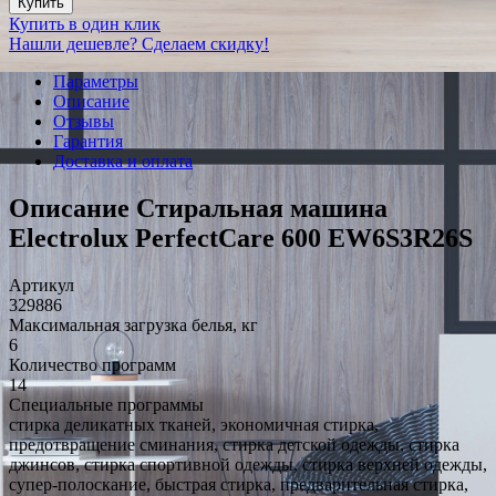
Купить
Купить в один клик
Нашли дешевле? Сделаем скидку!
Параметры
Описание
Отзывы
Гарантия
Доставка и оплата
Описание Стиральная машина
Electrolux PerfectCare 600 EW6S3R26S
Артикул
329886
Максимальная загрузка белья, кг
6
Количество программ
14
Специальные программы
стирка деликатных тканей, экономичная стирка,
предотвращение сминания, стирка детской одежды, стирка
джинсов, стирка спортивной одежды, стирка верхней одежды,
супер-полоскание, быстрая стирка, предварительная стирка,