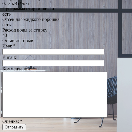
0.13 кВт*ч/кг
Программа стирки шелка
есть
Отсек для жидкого порошка
есть
Расход воды за стирку
43
Оставьте отзыв
Имя:
*
E-mail:
Комментарий:
*
Оценка:
*