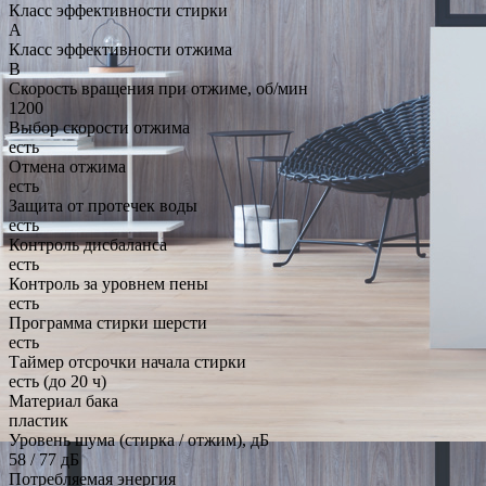
Класс эффективности стирки
A
Класс эффективности отжима
B
Скорость вращения при отжиме, об/мин
1200
Выбор скорости отжима
есть
Отмена отжима
есть
Защита от протечек воды
есть
Контроль дисбаланса
есть
Контроль за уровнем пены
есть
Программа стирки шерсти
есть
Таймер отсрочки начала стирки
есть (до 20 ч)
Материал бака
пластик
Уровень шума (стирка / отжим), дБ
58 / 77 дБ
Потребляемая энергия