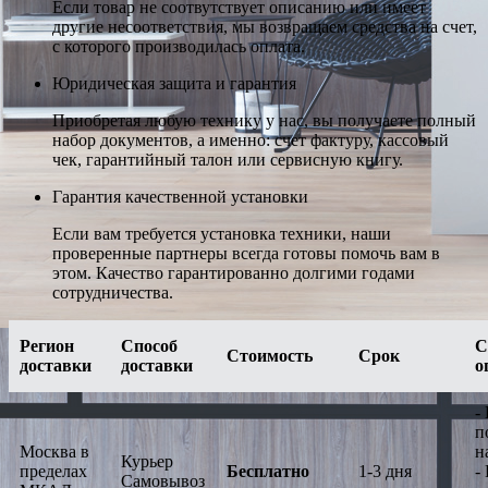
Если товар не соотвутствует описанию или имеет
другие несоответствия, мы возвращаем средства на счет,
с которого производилась оплата.
Юридическая защита и гарантия
Приобретая любую технику у нас, вы получаете полный
набор документов, а именно: счет фактуру, кассовый
чек, гарантийный талон или сервисную книгу.
Гарантия качественной установки
Если вам требуется установка техники, наши
проверенные партнеры всегда готовы помочь вам в
этом. Качество гарантированно долгими годами
сотрудничества.
Регион
Способ
С
Стоимость
Срок
доставки
доставки
о
-
п
Москва в
н
Курьер
пределах
Бесплатно
1-3 дня
-
Самовывоз