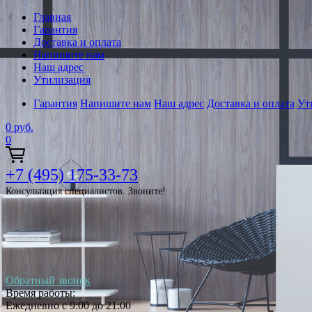
Главная
Гарантия
Доставка и оплата
Напишите нам
Наш адрес
Утилизация
Гарантия
Напишите нам
Наш адрес
Доставка и оплата
Ут
0
руб.
0
+7 (495) 175-33-73
Консультация специалистов. Звоните!
Обратный звонок
Время работы:
Ежедневно с 9:00 до 21:00