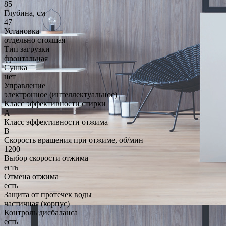
85
Глубина, см
47
Установка
отдельно стоящая
Тип загрузки
фронтальная
Сушка
нет
Управление
электронное (интеллектуальное)
Класс эффективности стирки
A
Класс эффективности отжима
B
Скорость вращения при отжиме, об/мин
1200
Выбор скорости отжима
есть
Отмена отжима
есть
Защита от протечек воды
частичная (корпус)
Контроль дисбаланса
есть