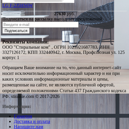
LG F-2J5HS6W
27630
руб.
Подписаться на рассылку выгодных предложений
Подписаться
Реквизиты компании:
ООО "Стиральные ком" , ОГРН 1023921687783, ИНН
3327126172, КПП 332440942, г. Москва, Профсоюзная ул. 125
корпус 1
Обращаем Ваше внимание на то, что данный интернет-сайт
носит исключительно информационный характер и ни при
каких условиях информационные материалы и цены,
размещенные на сайте, не являются публичной офертой,
определяемой положениями Статьи 437 Гражданского кодекса
РФ. stiralnie.com © 2017-2026
Информация:
Гарантия
Доставка и оплата
Напишите нам