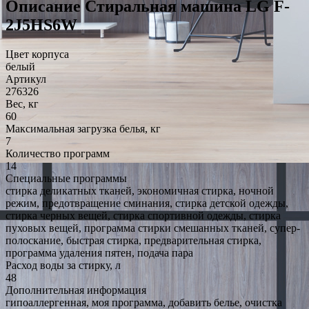
Описание Стиральная машина LG F-
2J5HS6W
Цвет корпуса
белый
Артикул
276326
Вес, кг
60
Максимальная загрузка белья, кг
7
Количество программ
14
Специальные программы
стирка деликатных тканей, экономичная стирка, ночной
режим, предотвращение сминания, стирка детской одежды,
стирка черных вещей, стирка спортивной одежды, стирка
пуховых вещей, программа стирки смешанных тканей, супер-
полоскание, быстрая стирка, предварительная стирка,
программа удаления пятен, подача пара
Расход воды за стирку, л
48
Дополнительная информация
гипоаллергенная, моя программа, добавить белье, очистка