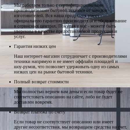
Мы работаем только с сертифицированными
производителями бытовой техники от заводов
изготовителей. Вся наша продукция имеет
официальную гарантию производителя и обслуживание
в сервисных центрах. Покупая у нас - можете быть
уверенны в качестве предоставляемой продукции и
услуг.
Гарантия низких цен
Наш интернет-магазин сотрудничает с производителями
техники напрямую и не имеет оффлайн площадей и
шоу-румов, что позволяет удерживать одну из самых
низких цен на рынке бытовой техники.
Полный возврат стоимости
Мы полностью вернем вам деньги если товар будет не
соответстовать описанию на сайте, либо не будет
доставлен вовремя.
Возврат платежа по счету
Если товар не соотвутствует описанию или имеет
другие несоответствия, мы возвращаем средства на счет,