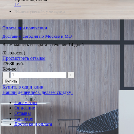
LG
*Наличие уточняйте у менеджера
Оплата при получении
Доставим сегодня по Москве и МО
Возможность возврата в течение 14 дней
(0 голосов)
Просмотреть отзывы
27630
руб.
Кол-во:
−
+
Купить
Купить в один клик
Нашли дешевле? Сделаем скидку!
Параметры
Описание
Отзывы
Гарантия
Доставка и оплата