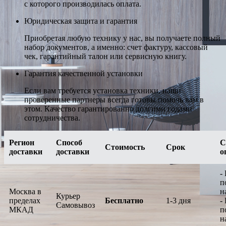
с которого производилась оплата.
Юридическая защита и гарантия
Приобретая любую технику у нас, вы получаете полный
набор документов, а именно: счет фактуру, кассовый
чек, гарантийный талон или сервисную книгу.
Гарантия качественной установки
Если вам требуется установка техники, наши
проверенные партнеры всегда готовы помочь вам в
этом. Качество гарантированно долгими годами
сотрудничества.
Регион
Способ
С
Стоимость
Срок
доставки
доставки
о
-
п
Москва в
н
Курьер
пределах
Бесплатно
1-3 дня
-
Самовывоз
МКАД
п
н