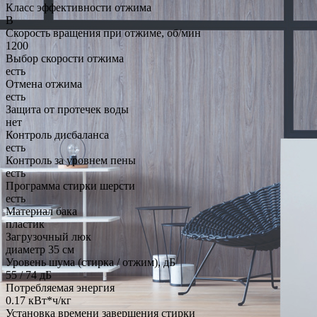
Класс эффективности отжима
B
Скорость вращения при отжиме, об/мин
1200
Выбор скорости отжима
есть
Отмена отжима
есть
Защита от протечек воды
нет
Контроль дисбаланса
есть
Контроль за уровнем пены
есть
Программа стирки шерсти
есть
Материал бака
пластик
Загрузочный люк
диаметр 35 см
Уровень шума (стирка / отжим), дБ
55 / 74 дБ
Потребляемая энергия
0.17 кВт*ч/кг
Установка времени завершения стирки