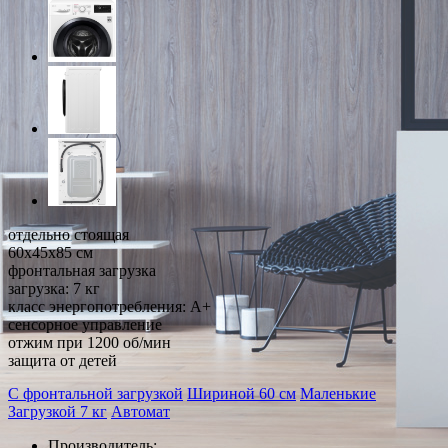
отдельно стоящая
60x45x85 см
фронтальная загрузка
загрузка: 7 кг
класс энергопотребления: A+
сенсорное управление
отжим при 1200 об/мин
защита от детей
С фронтальной загрузкой
Шириной 60 см
Маленькие
Загрузкой 7 кг
Автомат
Производитель: