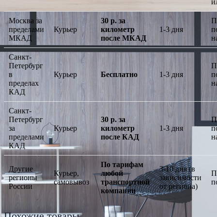
и
Москва за
30 р. за
П
пределами
Курьер
километр
1-3 дня
п
МКАД
после МКАД
н
Санкт-
Петербург
П
в
Курьер
Бесплатно
1-3 дня
п
пределах
н
КАД
Санкт-
Петербург
30 р. за
П
за
Курьер
километр
1-3 дня
п
пределами
после КАД
н
КАД
По тарифам
Другие
3-10 дня (в
Курьер,
любой
П
регионы
зависимости
самовывоз
транспортной
п
России
от региона)
компании
Похожие товары