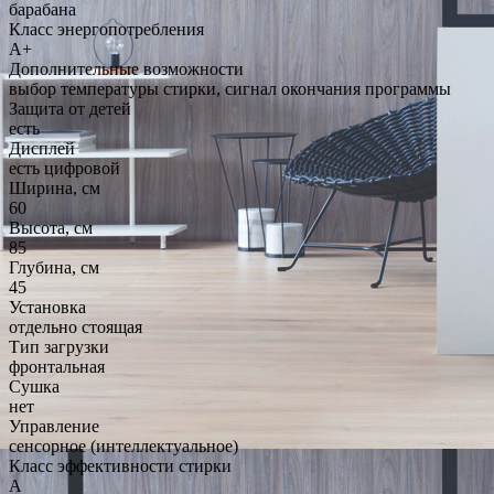
барабана
Класс энергопотребления
A+
Дополнительные возможности
выбор температуры стирки, сигнал окончания программы
Защита от детей
есть
Дисплей
есть цифровой
Ширина, см
60
Высота, см
85
Глубина, см
45
Установка
отдельно стоящая
Тип загрузки
фронтальная
Сушка
нет
Управление
сенсорное (интеллектуальное)
Класс эффективности стирки
A