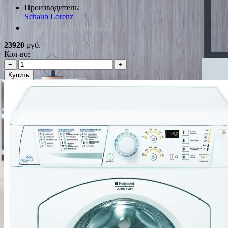
Производитель:
Schaub Lorenz
*Наличие уточняйте у менеджера
23920
руб.
Кол-во:
−
+
Купить