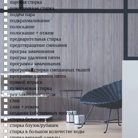
паровая стирка
повседневная стирка
подача пара
подкрахмаливание
полоскание
полоскание + отжим
предварительная стирка
предотвращение сминания
програа замачивания
програа удаления пятен
программа замачивания
программа стирки смешанных тканей
программа удаления пятен
прямой впрыск
пузырьковая стирка
разглаживание паром
слив
слив + отжим
создание собственных програ
стирка белых вещей
стирка блузок/рубашек
стирка в большом количестве воды
стирка верхней одежды