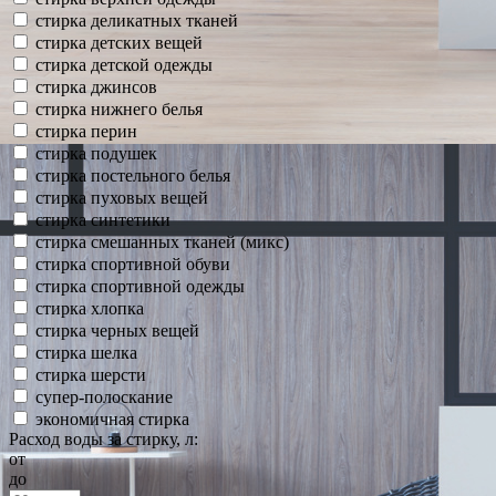
стирка деликатных тканей
стирка детских вещей
стирка детской одежды
стирка джинсов
стирка нижнего белья
стирка перин
стирка подушек
стирка постельного белья
стирка пуховых вещей
стирка синтетики
стирка смешанных тканей (микс)
стирка спортивной обуви
стирка спортивной одежды
стирка хлопка
стирка черных вещей
стирка шелка
стирка шерсти
супер-полоскание
экономичная стирка
Расход воды за стирку, л:
от
до