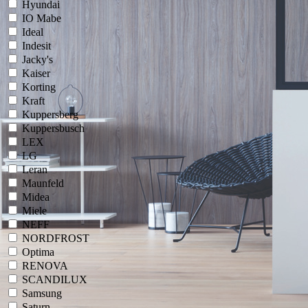
Hyundai
IO Mabe
Ideal
Indesit
Jacky's
Kaiser
Korting
Kraft
Kuppersberg
Kuppersbusch
LEX
LG
Leran
Maunfeld
Midea
Miele
NEFF
NORDFROST
Optima
RENOVA
SCANDILUX
Samsung
Saturn