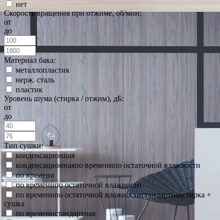
нет
Скорость вращения при отжиме, об/мин:
от
до
Материал бака:
металлопластик
нерж. сталь
пластик
Уровень шума (стирка / отжим), дБ:
от
до
Тип сушки:
конденсационная
конденсационнаяпо временипо остаточной влажности
по времени
по временипо остаточной влажности
по временипо остаточной влажностистандартнаястирка +
сушка
по временистандартная