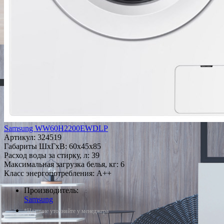
Samsung WW60H2200EWDLP
Артикул:
324519
Габариты ШxГxВ: 60x45x85
Расход воды за стирку, л: 39
Максимальная загрузка белья, кг: 6
Класс энергопотребления: A++
Производитель:
Samsung
*Наличие уточняйте у менеджера