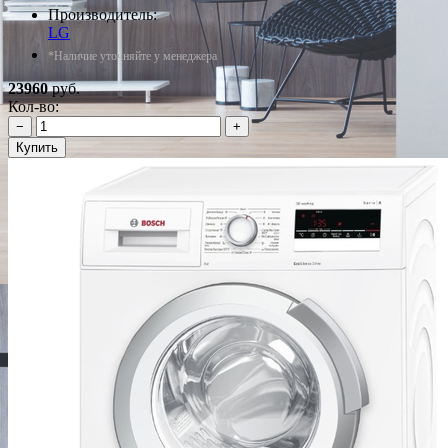
Производитель:
LG
*Наличие уточняйте у менеджера
23960
руб.
Кол-во:
−
+
Купить