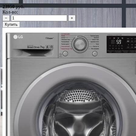
23950
руб.
Кол-во:
−
+
Купить