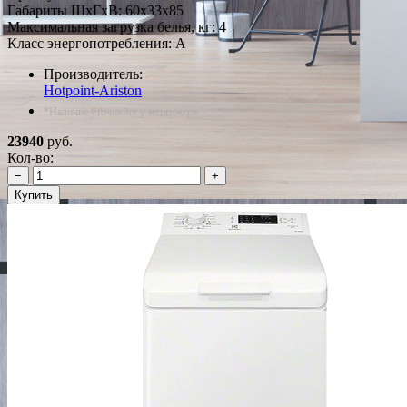
Габариты ШxГxВ: 60x33x85
Максимальная загрузка белья, кг: 4
Класс энергопотребления: A
Производитель:
Hotpoint-Ariston
*Наличие уточняйте у менеджера
23940
руб.
Кол-во:
−
+
Купить