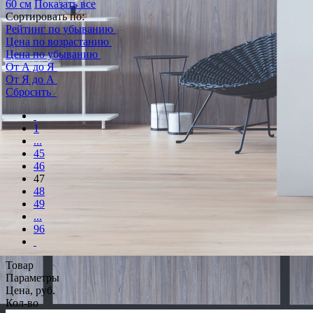
60 см
Показать все
Сортировать по:
Рейтинг по убыванию
Цена по возрастанию
Цена по убыванию
От А до Я
От Я до А
Сбросить
1
...
45
46
47
48
49
...
96
Товар
Параметры
Цена, руб.
Кол-во