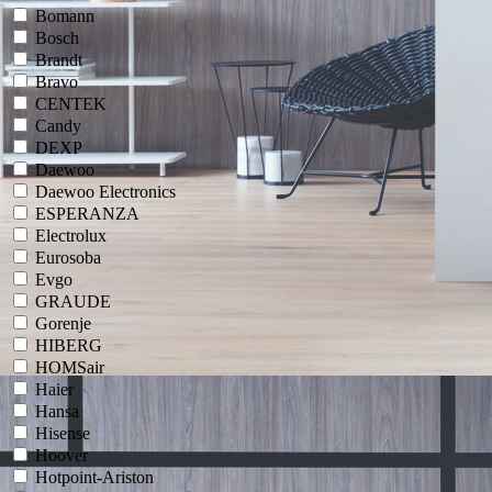
Bomann
Bosch
Brandt
Bravo
CENTEK
Candy
DEXP
Daewoo
Daewoo Electronics
ESPERANZA
Electrolux
Eurosoba
Evgo
GRAUDE
Gorenje
HIBERG
HOMSair
Haier
Hansa
Hisense
Hoover
Hotpoint-Ariston