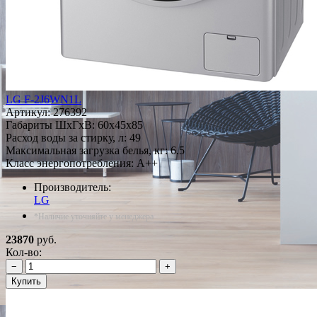
LG F-2J6WN1L
Артикул:
276392
Габариты ШxГxВ: 60x45x85
Расход воды за стирку, л: 49
Максимальная загрузка белья, кг: 6.5
Класс энергопотребления: A++
Производитель:
LG
*Наличие уточняйте у менеджера
23870
руб.
Кол-во:
−
+
Купить