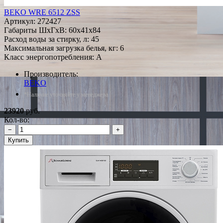
BEKO WRE 6512 ZSS
Артикул:
272427
Габариты ШxГxВ: 60x41x84
Расход воды за стирку, л: 45
Максимальная загрузка белья, кг: 6
Класс энергопотребления: A
Производитель:
BEKO
*Наличие уточняйте у менеджера
23920
руб.
Кол-во:
−
+
Купить