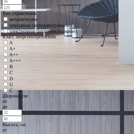
Тип управления:
механическое
сенсорное (интеллектуальное)
электронное (интеллектуальное)
Класс энергопотребления:
A
A+
A++
A+++
B
C
D
G
С
Ширина, см:
от
до
Высота, см:
от