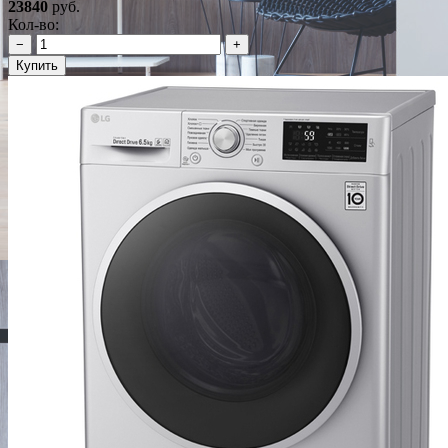
23840
руб.
Кол-во:
−
+
Купить