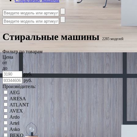
Стиральные машины
Стиральные машины
2285 моделей
Фильтр по товарам
Цена
от
до
руб.
руб.
Производитель:
AEG
ARESA
ATLANT
AVEX
Ardo
Artel
Asko
BEKO