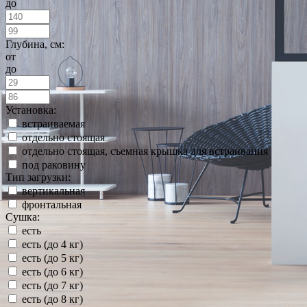
до
Глубина, см:
от
до
Установка:
встраиваемая
отдельно стоящая
отдельно стоящая, съемная крышка для встраивания
под раковину
Тип загрузки:
вертикальная
фронтальная
Сушка:
есть
есть (до 4 кг)
есть (до 5 кг)
есть (до 6 кг)
есть (до 7 кг)
есть (до 8 кг)