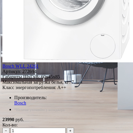
Bosch WLL 24261
Артикул:
272694
Габариты ШxГxВ: 60x45x85
Максимальная загрузка белья, кг: 7
Класс энергопотребления: A++
Производитель:
Bosch
*Наличие уточняйте у менеджера
23990
руб.
Кол-во:
−
+