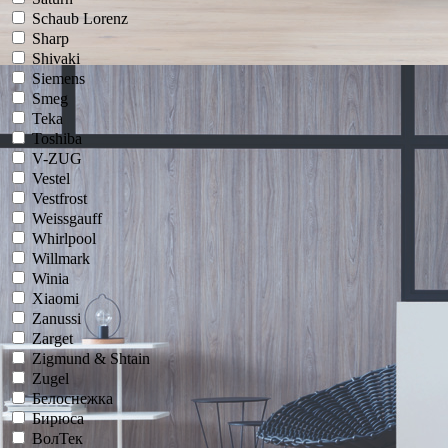
Schaub Lorenz
Sharp
Shivaki
Siemens
Smeg
Teka
Toshiba
V-ZUG
Vestel
Vestfrost
Weissgauff
Whirlpool
Willmark
Winia
Xiaomi
Zanussi
Zarget
Zigmund & Shtain
Zugel
Белоснежка
Бирюса
ВолТек