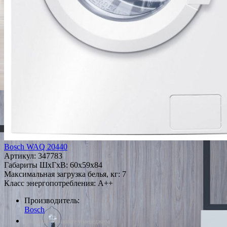
Bosch WAQ 20440
Артикул:
347783
Габариты ШxГxВ: 60x59x84
Максимальная загрузка белья, кг: 7
Класс энергопотребления: A++
Производитель:
Bosch
*Наличие уточняйте у менеджера