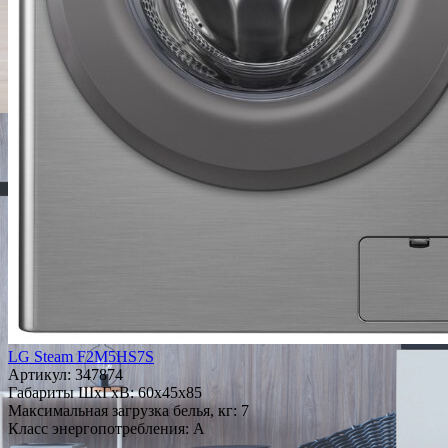
LG Steam F2M5HS7S
Артикул:
347874
Габариты ШxГxВ: 60x45x85
Максимальная загрузка белья, кг: 7
Класс энергопотребления: A