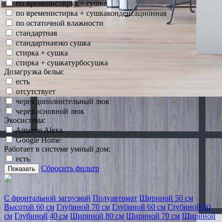
по временистирка + сушка
по временистирка + сушкаконденсационная
по остаточной влажности
стандартная
стандартнаяэко сушка
стирка + сушка
стирка + сушкатурбосушка
Дозагрузка белья:
есть
отсутствует
через дополнительный люк
через основной люк
Экосистема:
Amazon Alexa
Google Home
Работает в системе умный дом:
есть
Сбросить фильтр
Показать
С фронтальной загрузкой
Полуавтомат
Шириной 50 см
Высотой 60 см
Глубиной 70 см
Глубиной 60 см
Глубиной 50
см
Глубиной 40 см
Шириной 80 см
Шириной 70 см
Шириной