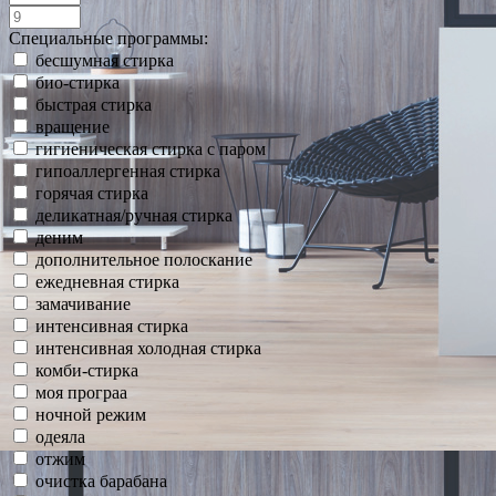
Специальные программы:
бесшумная стирка
био-стирка
быстрая стирка
вращение
гигиеническая стирка с паром
гипоаллергенная стирка
горячая стирка
деликатная/ручная стирка
деним
дополнительное полоскание
ежедневная стирка
замачивание
интенсивная стирка
интенсивная холодная стирка
комби-стирка
моя програа
ночной режим
одеяла
отжим
очистка барабана