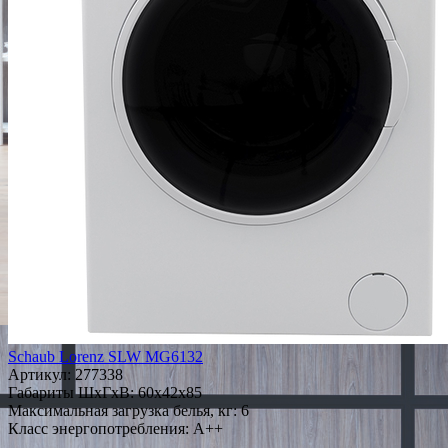
Schaub Lorenz SLW MG6132
Артикул:
277338
Габариты ШxГxВ: 60x42x85
Максимальная загрузка белья, кг: 6
Класс энергопотребления: A++