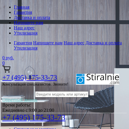
Главная
Гарантия
Доставка и оплата
Напишите нам
Наш адрес
Утилизация
Гарантия
Напишите нам
Наш адрес
Доставка и оплата
Утилизация
0
руб.
0
+7 (495) 175-33-73
Консультация специалистов. Звоните!
Обратный звонок
Время работы:
Ежедневно с 9:00 до 21:00
+7 (495) 175-33-73