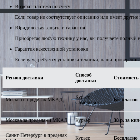
Возврат платежа по счету
Если товар не соотвутствует описанию или имеет другие н
Юридическая защита и гарантия
Приобретая любую технику у нас, вы получаете полный н
Гарантия качественной установки
Если вам требуется установка техники, наши проверенны
Способ
Регион доставки
Стоимость
доставки
Курьер
Москва в пределах МКАД
Бесплатно
Самовывоз
Москва за пределами МКАД
Курьер
30 р. за к
Санкт-Петербург в пределах
Курьер
Бесплатно