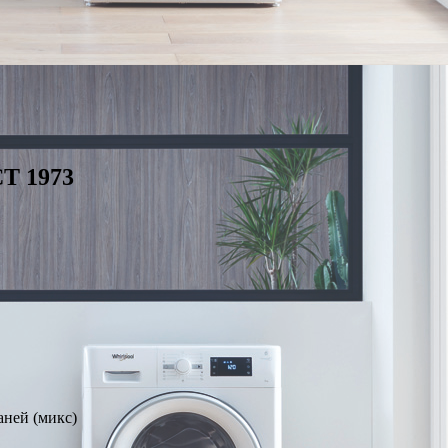
T 1973
аней (микс)