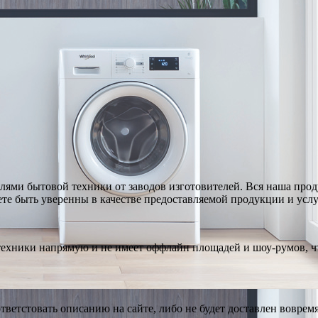
ями бытовой техники от заводов изготовителей. Вся наша про
те быть уверенны в качестве предоставляемой продукции и услу
техники напрямую и не имеет оффлайн площадей и шоу-румов, чт
тветстовать описанию на сайте, либо не будет доставлен вовремя