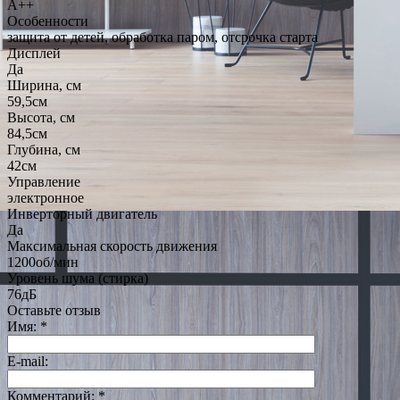
A++
Особенности
защита от детей, обработка паром, отсрочка старта
Дисплей
Да
Ширина, см
59,5см
Высота, см
84,5см
Глубина, см
42см
Управление
электронное
Инверторный двигатель
Да
Максимальная скорость движения
1200об/мин
Уровень шума (стирка)
76дБ
Оставьте отзыв
Имя:
*
E-mail:
Комментарий:
*