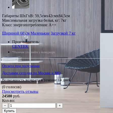
Габариты ШxГxВ: 59,5смx42смx84,5см
Максимальная загрузка белья, кг: 7кг
Класс энергопотребления: A++
Шириной 60 см
Маленькие
Загрузкой 7 кг
Производитель:
CENTEK
*Наличие уточняйте у менеджера
Оплата при получении
Доставим сегодня по Москве и МО
Возможность возврата в течение 14 дней
(0 голосов)
Просмотреть отзывы
24580
руб.
Кол-во:
−
+
Купить