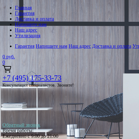
Главная
Гарантия
Доставка и оплата
Напишите нам
Наш адрес
Утилизация
Гарантия
Напишите нам
Наш адрес
Доставка и оплата
Ут
0
руб.
0
+7 (495) 175-33-73
Консультация специалистов. Звоните!
Обратный звонок
Время работы:
Ежедневно с 9:00 до 21:00