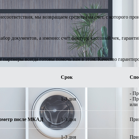
есоответствия, мы возвращаем средства на счет, с которого про
абор документов, а именно: счет фактуру, кассовый чек, гарант
е партнеры всегда готовы помочь вам в этом. Качество гарантир
Срок
Спо
- П
1-3 дня
- П
или
илометр после МКАД
1-3 дня
При
1-3 дня
При