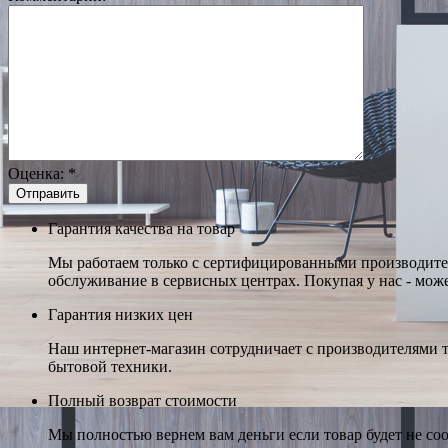
Оценка:
*
Гарантия качества на товар
Мы работаем только с сертифицированными производител
обслуживание в сервисных центрах. Покупая у нас - може
Гарантия низких цен
Наш интернет-магазин сотрудничает с производителями 
бытовой техники.
Полный возврат стоимости
Мы полностью вернем вам деньги если товар будет не соо