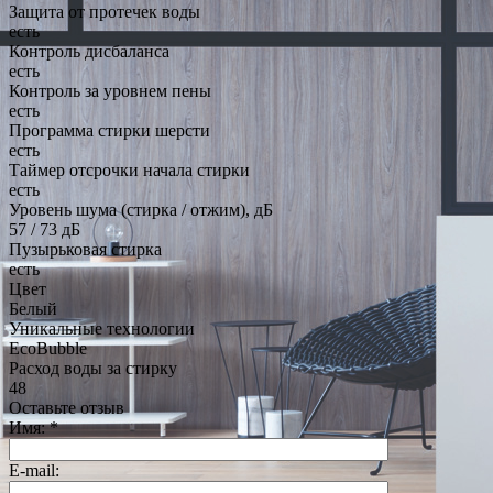
Защита от протечек воды
есть
Контроль дисбаланса
есть
Контроль за уровнем пены
есть
Программа стирки шерсти
есть
Таймер отсрочки начала стирки
есть
Уровень шума (стирка / отжим), дБ
57 / 73 дБ
Пузырьковая стирка
есть
Цвет
Белый
Уникальные технологии
EcoBubble
Расход воды за стирку
48
Оставьте отзыв
Имя:
*
E-mail: