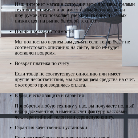
Наш интернет-магазин сотрудничает с производителями
техники напрямую и не имеет оффлайн площадей и
шоу-румов, что позволяет удерживать одну из самых
низких цен на рынке бытовой техники.
Полный возврат стоимости
Мы полностью вернем вам деньги если товар будет не
соответстовать описанию на сайте, либо не будет
доставлен вовремя.
Возврат платежа по счету
Если товар не соотвутствует описанию или имеет
другие несоответствия, мы возвращаем средства на счет,
с которого производилась оплата.
Юридическая защита и гарантия
Приобретая любую технику у нас, вы получаете полный
набор документов, а именно: счет фактуру, кассовый
чек, гарантийный талон или сервисную книгу.
Гарантия качественной установки
Если вам требуется установка техники, наши