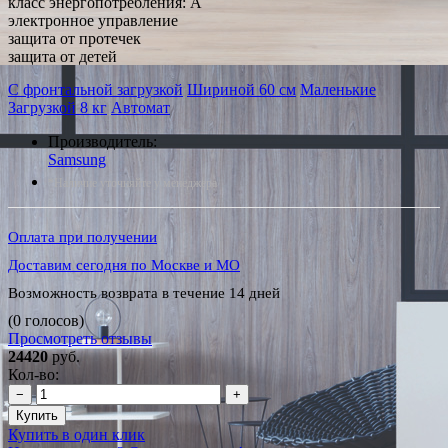
класс энергопотребления: A
электронное управление
защита от протечек
защита от детей
С фронтальной загрузкой
Шириной 60 см
Маленькие
Загрузкой 8 кг
Автомат
Производитель:
Samsung
*Наличие уточняйте у менеджера
Оплата при получении
Доставим сегодня по Москве и МО
Возможность возврата в течение 14 дней
(0 голосов)
Просмотреть отзывы
24420
руб.
Кол-во:
−
+
Купить
Купить в один клик