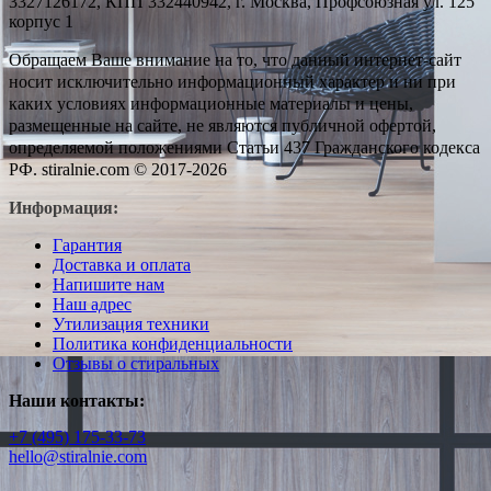
3327126172, КПП 332440942, г. Москва, Профсоюзная ул. 125
корпус 1
Обращаем Ваше внимание на то, что данный интернет-сайт
носит исключительно информационный характер и ни при
каких условиях информационные материалы и цены,
размещенные на сайте, не являются публичной офертой,
определяемой положениями Статьи 437 Гражданского кодекса
РФ. stiralnie.com © 2017-2026
Информация:
Гарантия
Доставка и оплата
Напишите нам
Наш адрес
Утилизация техники
Политика конфиденциальности
Отзывы о стиральных
Наши контакты:
+7 (495) 175-33-73
hello@stiralnie.com