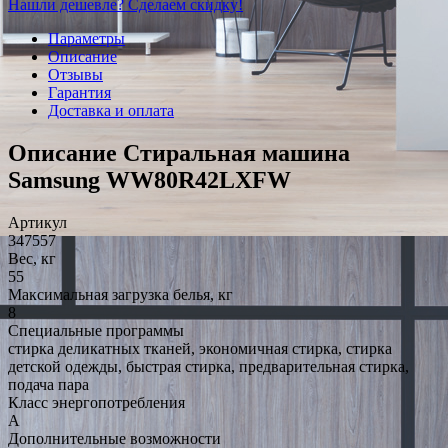
Нашли дешевле? Сделаем скидку!
Параметры
Описание
Отзывы
Гарантия
Доставка и оплата
Описание Стиральная машина
Samsung WW80R42LXFW
Артикул
347557
Вес, кг
55
Максимальная загрузка белья, кг
8
Специальные программы
стирка деликатных тканей, экономичная стирка, стирка
детской одежды, быстрая стирка, предварительная стирка,
подача пара
Класс энергопотребления
A
Дополнительные возможности