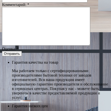
Комментарий:
*
Оценка:
*
Гарантия качества на товар
Мы работаем только с сертифицированными
производителями бытовой техники от заводов
изготовителей. Вся наша продукция имеет
официальную гарантию производителя и обслуживание
в сервисных центрах. Покупая у нас - можете быть
уверенны в качестве предоставляемой продукции и
услуг.
Гарантия низких цен