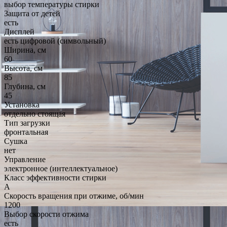
выбор температуры стирки
Защита от детей
есть
Дисплей
есть цифровой (символьный)
Ширина, см
60
Высота, см
85
Глубина, см
45
Установка
отдельно стоящая
Тип загрузки
фронтальная
Сушка
нет
Управление
электронное (интеллектуальное)
Класс эффективности стирки
A
Скорость вращения при отжиме, об/мин
1200
Выбор скорости отжима
есть