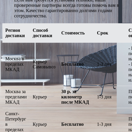
проверенные партнеры всегда готовы помочь вам в
этом. Качество гарантированно долгими годами
сотрудничества.
Регион
Способ
С
Стоимость
Срок
доставки
доставки
о
-
п
Москва в
н
Курьер
пределах
Бесплатно
1-3 дня
-
Самовывоз
МКАД
п
н
и
Москва за
30 р. за
П
пределами
Курьер
километр
1-3 дня
п
МКАД
после МКАД
н
Санкт-
Петербург
П
в
Курьер
Бесплатно
1-3 дня
п
пределах
н