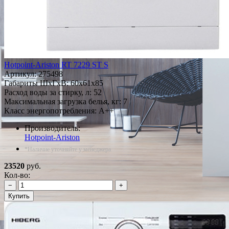
Hotpoint-Ariston RT 7229 ST S
Артикул:
275498
Габариты ШxГxВ: 60x61x85
Расход воды за стирку, л: 52
Максимальная загрузка белья, кг: 7
Класс энергопотребления: A++
Производитель:
Hotpoint-Ariston
*Наличие уточняйте у менеджера
23520
руб.
Кол-во:
−
+
Купить