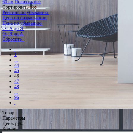
60 см
Показать все
Сортировать по:
Рейтинг по убыванию
Цена по возрастанию
Цена по убыванию
От А до Я
От Я до А
Сбросить
1
...
44
45
46
47
48
...
96
Товар
Параметры
Цена, руб.
Кол-во