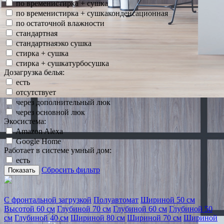
по временистирка + сушка
по временистирка + сушкаконденсационная
по остаточной влажности
стандартная
стандартнаяэко сушка
стирка + сушка
стирка + сушкатурбосушка
Дозагрузка белья:
есть
отсутствует
через дополнительный люк
через основной люк
Экосистема:
Amazon Alexa
Google Home
Работает в системе умный дом:
есть
Сбросить фильтр
Показать
С фронтальной загрузкой
Полуавтомат
Шириной 50 см
Высотой 60 см
Глубиной 70 см
Глубиной 60 см
Глубиной 50
см
Глубиной 40 см
Шириной 80 см
Шириной 70 см
Шириной