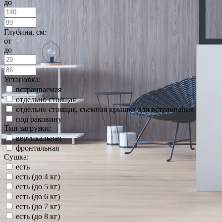
до
Глубина, см:
от
до
Установка:
встраиваемая
отдельно стоящая
отдельно стоящая, съемная крышка для встраивания
под раковину
Тип загрузки:
вертикальная
фронтальная
Сушка:
есть
есть (до 4 кг)
есть (до 5 кг)
есть (до 6 кг)
есть (до 7 кг)
есть (до 8 кг)