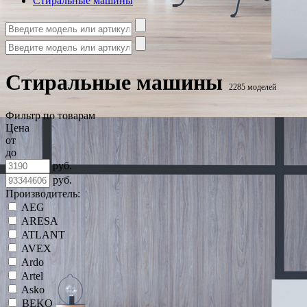
Стиральные машины
Стиральные машины
2285 моделей
Фильтр по товарам
Цена
от
до
руб.
руб.
Производитель:
AEG
ARESA
ATLANT
AVEX
Ardo
Artel
Asko
BEKO