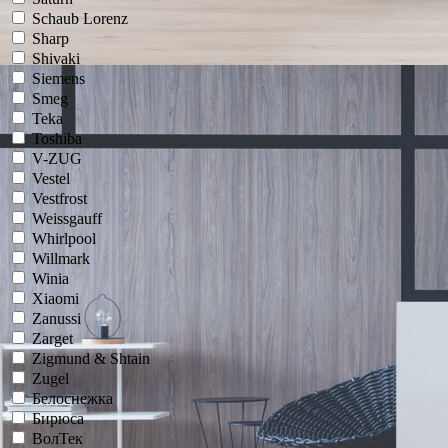
Schaub Lorenz
Sharp
Shivaki
Siemens
Smeg
Teka
Toshiba
V-ZUG
Vestel
Vestfrost
Weissgauff
Whirlpool
Willmark
Winia
Xiaomi
Zanussi
Zarget
Zigmund & Shtain
Zugel
Белоснежка
Бирюса
ВолТек