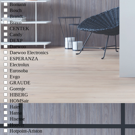
Bomann
Bosch
Brandt
Bravo
CENTEK
Candy
DEXP
Daewoo
Daewoo Electronics
ESPERANZA
Electrolux
Eurosoba
Evgo
GRAUDE
Gorenje
HIBERG
HOMSair
Haier
Hansa
Hisense
Hoover
Hotpoint-Ariston