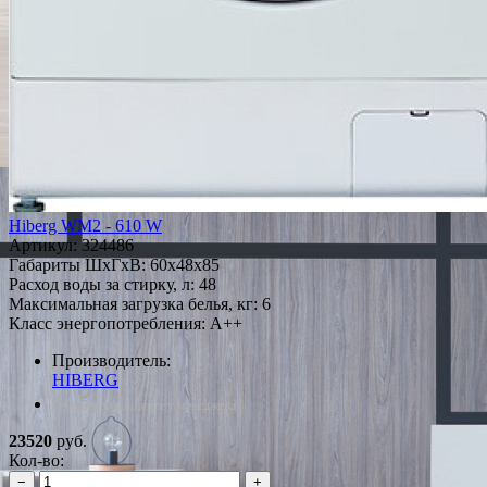
Hiberg WM2 - 610 W
Артикул:
324486
Габариты ШxГxВ: 60x48x85
Расход воды за стирку, л: 48
Максимальная загрузка белья, кг: 6
Класс энергопотребления: A++
Производитель:
HIBERG
*Наличие уточняйте у менеджера
23520
руб.
Кол-во:
−
+