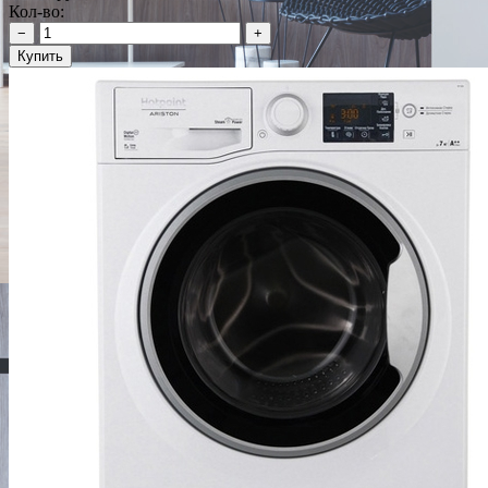
Кол-во:
−
+
Купить