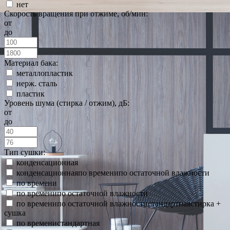
нет
Скорость вращения при отжиме, об/мин:
от
до
Материал бака:
металлопластик
нерж. сталь
пластик
Уровень шума (стирка / отжим), дБ:
от
до
Тип сушки:
конденсационная
конденсационнаяпо временипо остаточной влажности
по времени
по временипо остаточной влажности
по временипо остаточной влажностистандартнаястирка +
сушка
по временистандартная