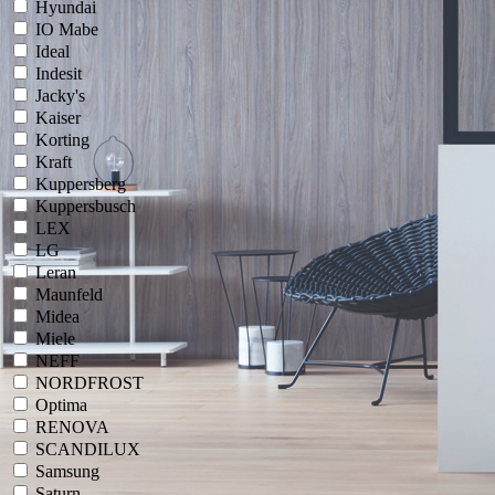
Hyundai
IO Mabe
Ideal
Indesit
Jacky's
Kaiser
Korting
Kraft
Kuppersberg
Kuppersbusch
LEX
LG
Leran
Maunfeld
Midea
Miele
NEFF
NORDFROST
Optima
RENOVA
SCANDILUX
Samsung
Saturn