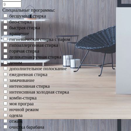
Специальные программы:
бесшумная стирка
био-стирка
быстрая стирка
вращение
гигиеническая стирка с паром
гипоаллергенная стирка
горячая стирка
деликатная/ручная стирка
деним
дополнительное полоскание
ежедневная стирка
замачивание
интенсивная стирка
интенсивная холодная стирка
комби-стирка
моя програа
ночной режим
одеяла
отжим
очистка барабана