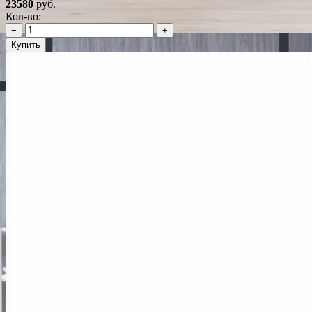
23580
руб.
Кол-во:
−
+
Купить