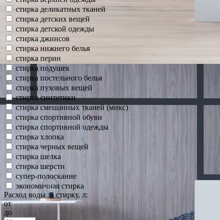
стирка деликатных тканей
стирка детских вещей
стирка детской одежды
стирка джинсов
стирка нижнего белья
стирка перин
стирка подушек
стирка постельного белья
стирка пуховых вещей
стирка синтетики
стирка смешанных тканей (микс)
стирка спортивной обуви
стирка спортивной одежды
стирка хлопка
стирка черных вещей
стирка шелка
стирка шерсти
супер-полоскание
экономичная стирка
Расход воды за стирку, л:
от
до