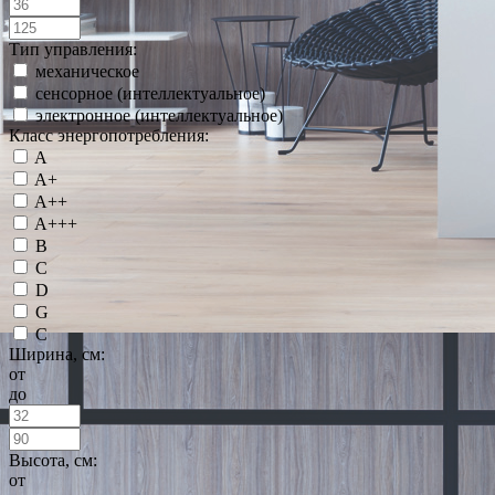
Тип управления:
механическое
сенсорное (интеллектуальное)
электронное (интеллектуальное)
Класс энергопотребления:
A
A+
A++
A+++
B
C
D
G
С
Ширина, см:
от
до
Высота, см:
от