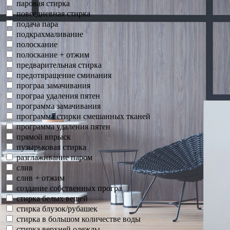
паровая стирка
повседневная стирка
подача пара
подкрахмаливание
полоскание
полоскание + отжим
предварительная стирка
предотвращение сминания
програа замачивания
програа удаления пятен
программа замачивания
программа стирки смешанных тканей
программа удаления пятен
прямой впрыск
пузырьковая стирка
разглаживание паром
слив
слив + отжим
создание собственных програ
стирка белых вещей
стирка блузок/рубашек
стирка в большом количестве воды
стирка верхней одежды