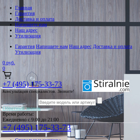
Главная
Гарантия
Доставка и оплата
Напишите нам
Наш адрес
Утилизация
Гарантия
Напишите нам
Наш адрес
Доставка и оплата
Утилизация
0
руб.
0
+7 (495) 175-33-73
Консультация специалистов. Звоните!
Обратный звонок
Время работы:
Ежедневно с 9:00 до 21:00
+7 (495) 175-33-73