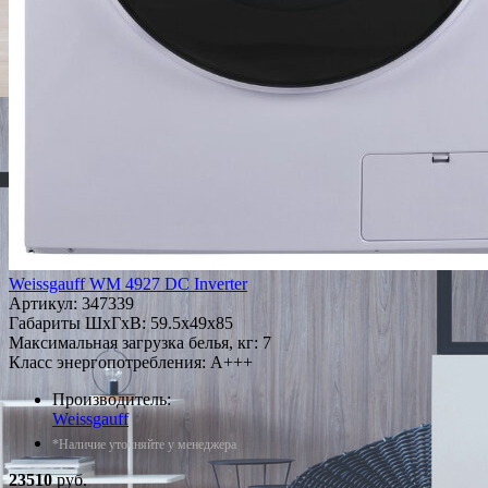
Weissgauff WM 4927 DC Inverter
Артикул:
347339
Габариты ШxГxВ: 59.5x49x85
Максимальная загрузка белья, кг: 7
Класс энергопотребления: A+++
Производитель:
Weissgauff
*Наличие уточняйте у менеджера
23510
руб.