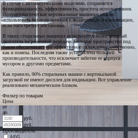
В случае с автоматическими моделями, сохраняется
функциональность, эффективность, простота использования.
Полуавтоматические вертикальные машинки можно
использовать без подключения к водопроводу и канализации,
если того требует обстановка.
В таких стиральных машинах используется более мощный
двигатель на ременной передаче. Большое пространство под
баком обеспечивает его эффективное охлаждение, собственно,
как и помпы. Последняя также установлена большей
производительности, что исключает забитие ее корпуса
мусором и другими предметами.
Как правило, 90% стиральных машин с вертикальной
загрузкой не имеют дисплея для индикации. Все управление
реализовано механическим блоком.
Фильтр по товарам
Цена
от
до
руб.
руб.
Производитель:
AEG