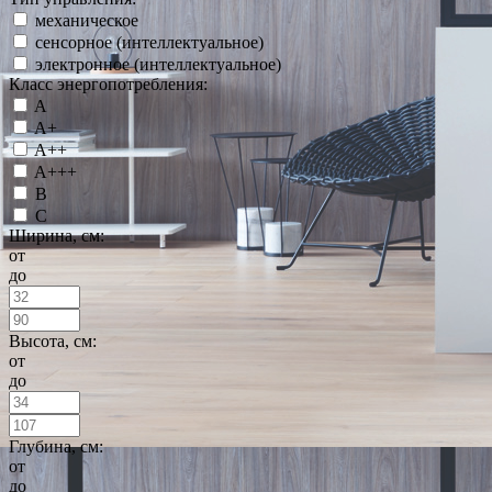
механическое
сенсорное (интеллектуальное)
электронное (интеллектуальное)
Класс энергопотребления:
A
A+
A++
A+++
B
C
Ширина, см:
от
до
Высота, см:
от
до
Глубина, см:
от
до