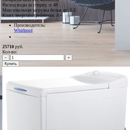
Расход воды за стирку, л: 48
Максимальная загрузка белья, кг: 5.5
Класс энергопотребления: A+
Производитель:
Whirlpool
*Наличие уточняйте у менеджера
25710
руб.
Кол-во:
−
+
Купить