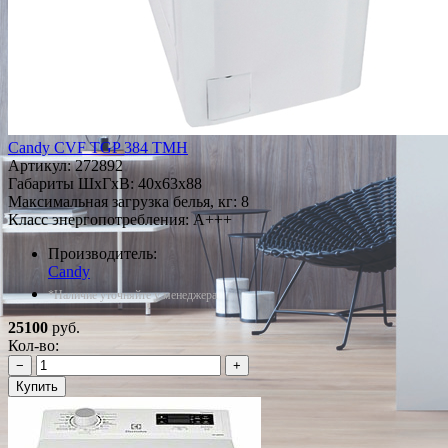
Candy CVF TGP 384 TMH
Артикул:
272892
Габариты ШxГxВ: 40x63x88
Максимальная загрузка белья, кг: 8
Класс энергопотребления: A+++
Производитель:
Candy
*Наличие уточняйте у менеджера
25100
руб.
Кол-во:
−
+
Купить