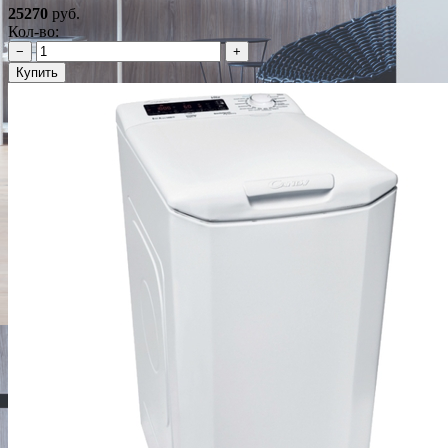
25270
руб.
Кол-во:
−
+
Купить