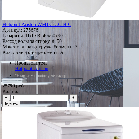
Hotpoint-Ariston WMTG 722 H C
Артикул:
275676
Габариты ШxГxВ: 40x60x90
Расход воды за стирку, л: 50
Максимальная загрузка белья, кг: 7
Класс энергопотребления: A++
Производитель:
Hotpoint-Ariston
*Наличие уточняйте у менеджера
25750
руб.
Кол-во:
−
+
Купить