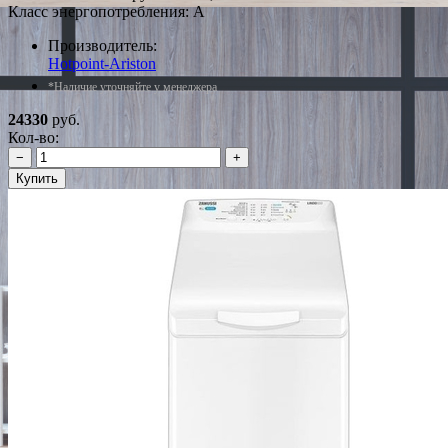
Класс энергопотребления: A
Производитель:
Hotpoint-Ariston
*Наличие уточняйте у менеджера
24330
руб.
Кол-во:
−
+
Купить