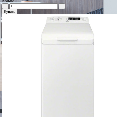
Кол-во:
−
+
Купить