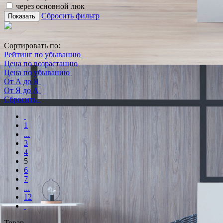
через основной люк
Сбросить фильтр
Показать
Сортировать по:
Рейтинг по убыванию
Цена по возрастанию
Цена по убыванию
От А до Я
От Я до А
Сбросить
1
...
3
4
5
6
7
...
12
Товар