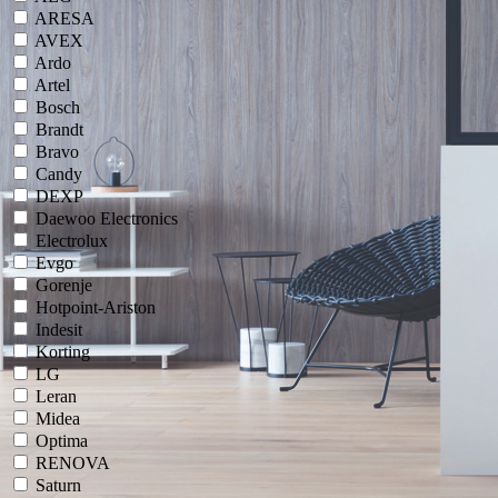
ARESA
AVEX
Ardo
Artel
Bosch
Brandt
Bravo
Candy
DEXP
Daewoo Electronics
Electrolux
Evgo
Gorenje
Hotpoint-Ariston
Indesit
Korting
LG
Leran
Midea
Optima
RENOVA
Saturn