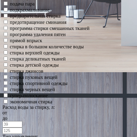
подача пара
подкрахмаливание
предварительная стирка
предотвращение сминания
программа стирки смешанных тканей
программа удаления пятен
прямой впрыск
стирка в большом количестве воды
стирка верхней одежды
стирка деликатных тканей
стирка детской одежды
стирка джинсов
стирка пуховых вещей
стирка спортивной одежды
стирка черных вещей
супер-полоскание
экономичная стирка
Расход воды за стирку, л:
от
до
Тип управления: