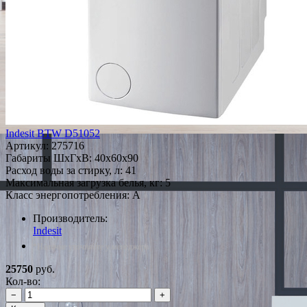
Indesit BTW D51052
Артикул:
275716
Габариты ШxГxВ: 40x60x90
Расход воды за стирку, л: 41
Максимальная загрузка белья, кг: 5
Класс энергопотребления: A
Производитель:
Indesit
*Наличие уточняйте у менеджера
25750
руб.
Кол-во:
−
+