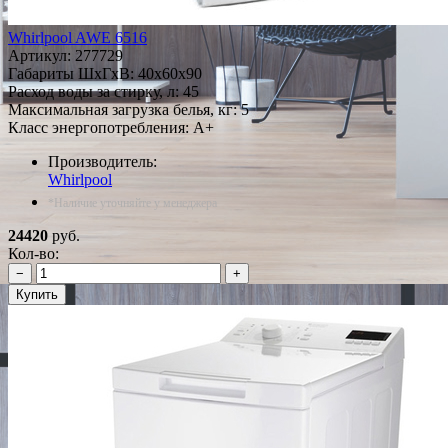
Whirlpool AWE 6516
Артикул:
277729
Габариты ШxГxВ: 40x60x90
Расход воды за стирку, л: 45
Максимальная загрузка белья, кг: 5
Класс энергопотребления: A+
Производитель:
Whirlpool
*Наличие уточняйте у менеджера
24420
руб.
Кол-во:
−
+
Купить