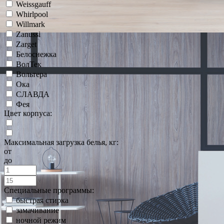
Weissgauff
Whirlpool
Willmark
Zanussi
Zarget
Белоснежка
ВолТек
Вольтера
Ока
СЛАВДА
Фея
Цвет корпуса:
Максимальная загрузка белья, кг:
от
до
Специальные программы:
быстрая стирка
замачивание
ночной режим