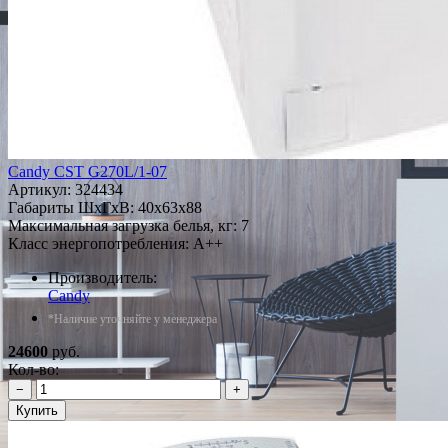
Candy CST G270L/1-07
Артикул:
324434
Габариты ШxГxВ: 40x63x88
Максимальная загрузка белья, кг: 7
Класс энергопотребления: A++
Производитель:
Candy
*Наличие уточняйте у менеджера
24600
руб.
Кол-во:
−
+
Купить