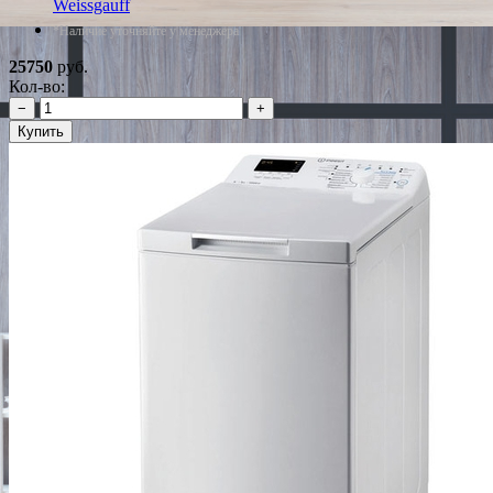
Weissgauff
*Наличие уточняйте у менеджера
25750
руб.
Кол-во:
−
+
Купить