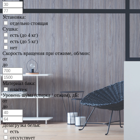
Установка:
отдельно стоящая
Сушка:
есть (до 4 кг)
есть (до 5 кг)
нет
Скорость вращения при отжиме, об/мин:
от
до
Материал бака:
пластик
Уровень шума (стирка / отжим), дБ:
от
до
Дозагрузка белья:
есть
отсутствует