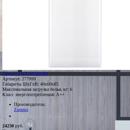
Zanussi ZWY 61224 WI
Артикул:
277999
Габариты ШxГxВ: 40x60x85
Максимальная загрузка белья, кг: 6
Класс энергопотребления: A++
Производитель:
Zanussi
*Наличие уточняйте у менеджера
24230
руб.