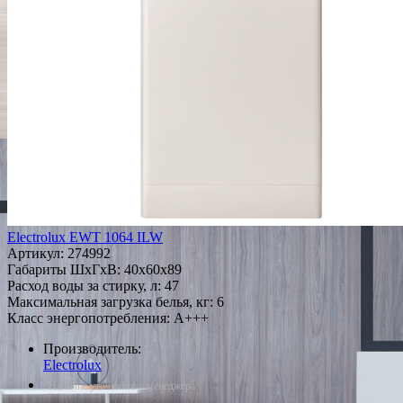
Electrolux EWT 1064 ILW
Артикул:
274992
Габариты ШxГxВ: 40x60x89
Расход воды за стирку, л: 47
Максимальная загрузка белья, кг: 6
Класс энергопотребления: A+++
Производитель:
Electrolux
*Наличие уточняйте у менеджера