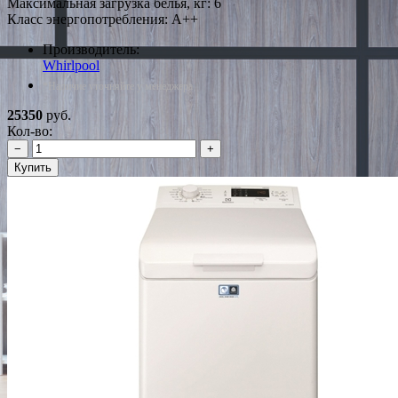
Максимальная загрузка белья, кг: 6
Класс энергопотребления: A++
Производитель:
Whirlpool
*Наличие уточняйте у менеджера
25350
руб.
Кол-во:
−
+
Купить