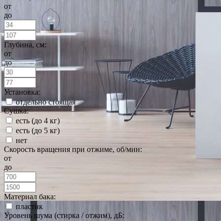
от
до
Глубина, см:
от
до
Установка:
отдельно стоящая
Сушка:
есть (до 4 кг)
есть (до 5 кг)
нет
Скорость вращения при отжиме, об/мин:
от
до
Материал бака:
пластик
Уровень шума (стирка / отжим), дБ: