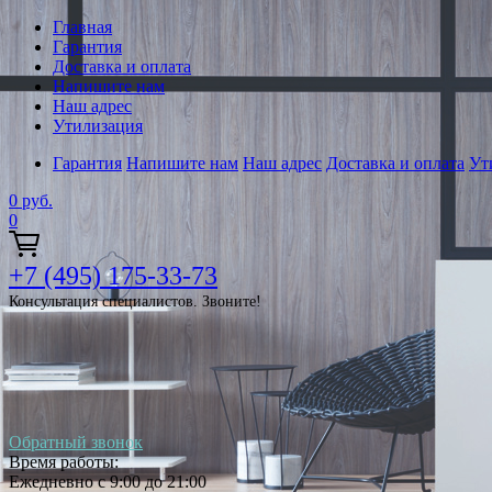
Главная
Гарантия
Доставка и оплата
Напишите нам
Наш адрес
Утилизация
Гарантия
Напишите нам
Наш адрес
Доставка и оплата
Ут
0
руб.
0
+7 (495) 175-33-73
Консультация специалистов. Звоните!
Обратный звонок
Время работы:
Ежедневно с 9:00 до 21:00