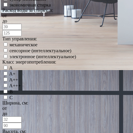
экономичная стирка
Расход воды за стирку, л:
от
до
Тип управления:
механическое
сенсорное (интеллектуальное)
электронное (интеллектуальное)
Класс энергопотребления:
A
A+
A++
A+++
B
C
Ширина, см:
от
до
Высота, см: