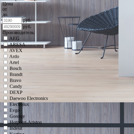
Цена
от
до
руб.
руб.
Производитель:
AEG
ARESA
AVEX
Ardo
Artel
Bosch
Brandt
Bravo
Candy
DEXP
Daewoo Electronics
Electrolux
Evgo
Gorenje
Hotpoint-Ariston
Indesit