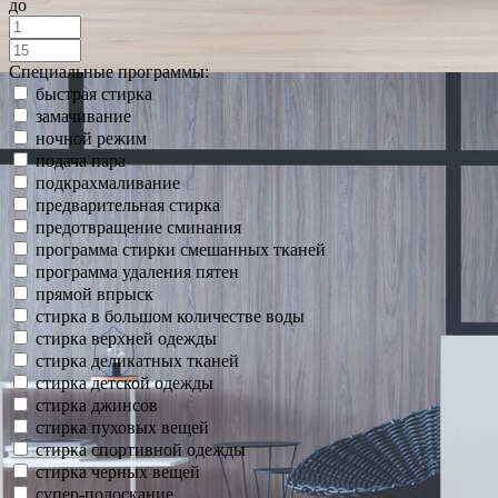
до
Специальные программы:
быстрая стирка
замачивание
ночной режим
подача пара
подкрахмаливание
предварительная стирка
предотвращение сминания
программа стирки смешанных тканей
программа удаления пятен
прямой впрыск
стирка в большом количестве воды
стирка верхней одежды
стирка деликатных тканей
стирка детской одежды
стирка джинсов
стирка пуховых вещей
стирка спортивной одежды
стирка черных вещей
супер-полоскание