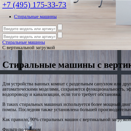
+7 (495) 175-33-73
Стиральные машины
Стиральные машины
С вертикальной загрузкой
Стиральные машины с вертик
Для устройства ванных комнат с раздельным санузлом или дру
автоматическими моделями, сохраняется функциональность, э
водопроводу и канализации, если того требует обстановка.
В таких стиральных машинах используется более мощный двига
помпы. Последняя также установлена большей производительно
Как правило, 90% стиральных машин с вертикальной загрузкой
Фильтр по товарам