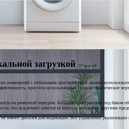
альной загрузкой
277 моделей
гих помещений с небольшим пространством, можно использовать
ффективность, простота использования. Полуавтоматические ве
тель на ременной передаче. Большое пространство под баком об
сти, что исключает забитие ее корпуса мусором и другими пред
 не имеют дисплея для индикации. Все управление реализовано