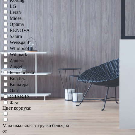
Korting
LG
Leran
Midea
Optima
RENOVA
Saturn
Weissgauff
Whirlpool
Willmark
Zanussi
Zarget
Белоснежка
ВолТек
Вольтера
Ока
СЛАВДА
Фея
Цвет корпуса:
Максимальная загрузка белья, кг:
от