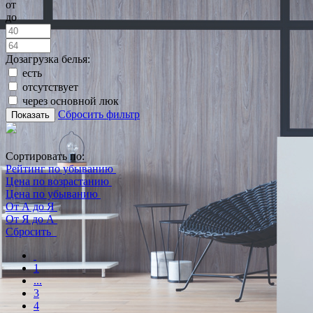
от
до
Дозагрузка белья:
есть
отсутствует
через основной люк
Сбросить фильтр
Показать
Сортировать по:
Рейтинг по убыванию
Цена по возрастанию
Цена по убыванию
От А до Я
От Я до А
Сбросить
1
...
3
4