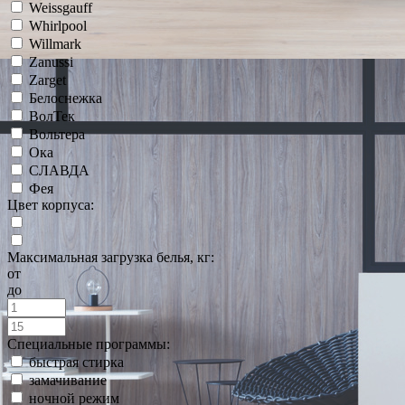
Weissgauff
Whirlpool
Willmark
Zanussi
Zarget
Белоснежка
ВолТек
Вольтера
Ока
СЛАВДА
Фея
Цвет корпуса:
Максимальная загрузка белья, кг:
от
до
Специальные программы:
быстрая стирка
замачивание
ночной режим