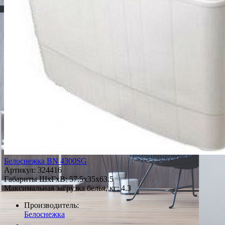
Белоснежка BN 4300SG
Артикул:
324416
Габариты ШxГxВ: 57.5x35x63.5
Максимальная загрузка белья, кг: 4.3
Производитель:
Белоснежка