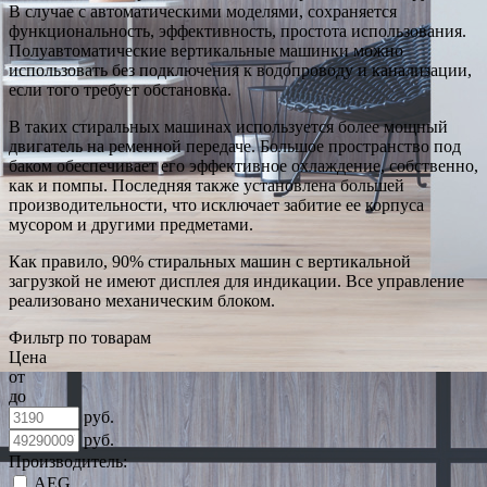
В случае с автоматическими моделями, сохраняется
функциональность, эффективность, простота использования.
Полуавтоматические вертикальные машинки можно
использовать без подключения к водопроводу и канализации,
если того требует обстановка.
В таких стиральных машинах используется более мощный
двигатель на ременной передаче. Большое пространство под
баком обеспечивает его эффективное охлаждение, собственно,
как и помпы. Последняя также установлена большей
производительности, что исключает забитие ее корпуса
мусором и другими предметами.
Как правило, 90% стиральных машин с вертикальной
загрузкой не имеют дисплея для индикации. Все управление
реализовано механическим блоком.
Фильтр по товарам
Цена
от
до
руб.
руб.
Производитель:
AEG