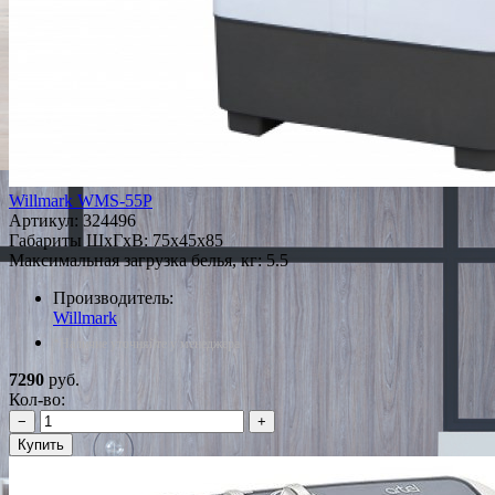
Willmark WMS-55P
Артикул:
324496
Габариты ШxГxВ: 75x45x85
Максимальная загрузка белья, кг: 5.5
Производитель:
Willmark
*Наличие уточняйте у менеджера
7290
руб.
Кол-во:
−
+
Купить