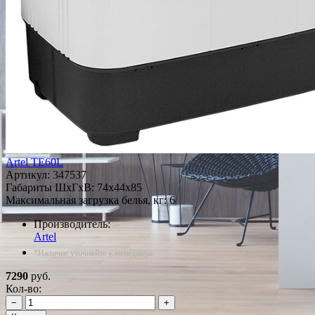
Artel TE60L
Артикул:
347537
Габариты ШxГxВ: 74x44x85
Максимальная загрузка белья, кг: 6
Производитель:
Artel
*Наличие уточняйте у менеджера
7290
руб.
Кол-во:
−
+