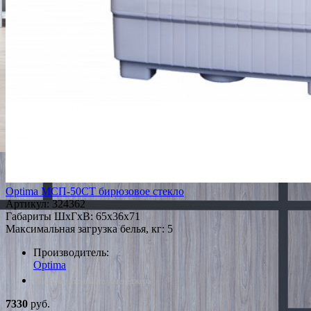
Optima МСП-50СТ бирюзовое стекло
Артикул:
324362
Габариты ШxГxВ: 65x36x71
Максимальная загрузка белья, кг: 5
Производитель:
Optima
*Наличие уточняйте у менеджера
7330
руб.