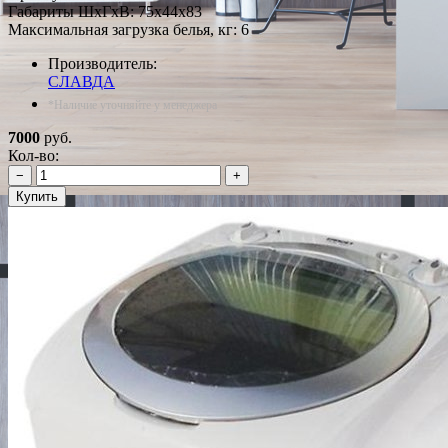
Габариты ШxГxВ: 75x44x83
Максимальная загрузка белья, кг: 6
Производитель:
СЛАВДА
*Наличие уточняйте у менеджера
7000
руб.
Кол-во:
−
+
Купить