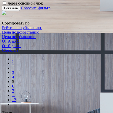
через основной люк
Сбросить фильтр
Показать
Сортировать по:
Рейтинг по убыванию
Цена по возрастанию
Цена по убыванию
От А до Я
От Я до А
Сбросить
1
...
3
4
5
6
7
...
12
Товар