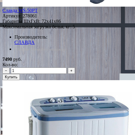
Славда WS-50РT
Артикул:
278061
Габариты ШxГxВ: 72x41x86
Максимальная загрузка белья, кг: 5
Производитель:
СЛАВДА
*Наличие уточняйте у менеджера
7490
руб.
Кол-во:
−
+
Купить