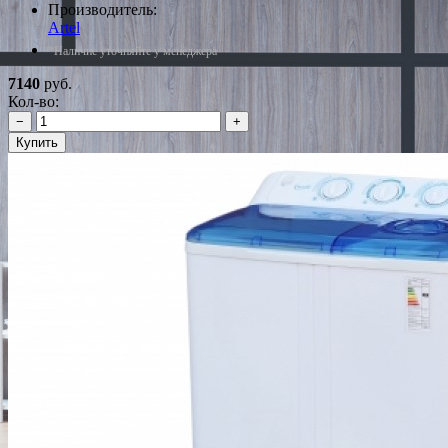
Производитель:
Artel
*Наличие уточняйте у менеджера
7140
руб.
Кол-во:
−
+
Купить