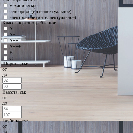
механическое
сенсорное (интеллектуальное)
электронное (интеллектуальное)
Класс энергопотребления:
A
A+
A++
A+++
B
C
Ширина, см:
от
до
Высота, см:
от
до
Глубина, см:
от
до