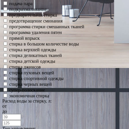
подача пара
подкрахмаливание
предварительная стирка
предотвращение сминания
программа стирки смешанных тканей
программа удаления пятен
прямой впрыск
стирка в большом количестве воды
стирка верхней одежды
стирка деликатных тканей
стирка детской одежды
стирка джинсов
стирка пуховых вещей
стирка спортивной одежды
стирка черных вещей
супер-полоскание
экономичная стирка
Расход воды за стирку, л:
от
до
Тип управления: