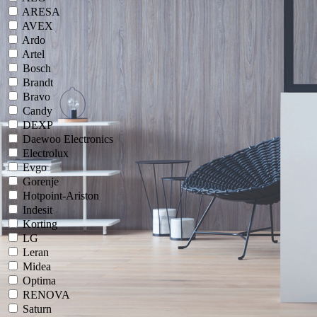
ARESA
AVEX
Ardo
Artel
Bosch
Brandt
Bravo
Candy
DEXP
Daewoo Electronics
Electrolux
Evgo
Gorenje
Hotpoint-Ariston
Indesit
Korting
LG
Leran
Midea
Optima
RENOVA
Saturn