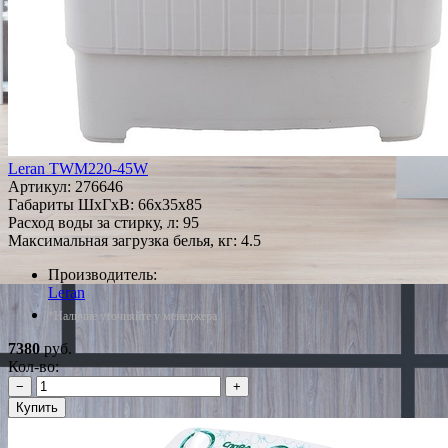
Leran TWM220-45W
Артикул:
276646
Габариты ШxГxВ: 66x35x85
Расход воды за стирку, л: 95
Максимальная загрузка белья, кг: 4.5
Производитель:
Leran
*Наличие уточняйте у менеджера
7380
руб.
Кол-во:
−
+
Купить