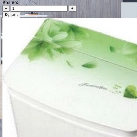
Кол-во:
−
+
Купить