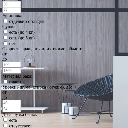
Установка:
отдельно стоящая
Сушка:
есть (до 4 кг)
есть (до 5 кг)
нет
Скорость вращения при отжиме, об/мин:
от
до
Материал бака:
пластик
Уровень шума (стирка / отжим), дБ:
от
до
Дозагрузка белья:
есть
отсутствует