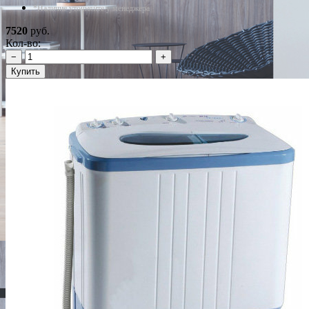
*Наличие уточняйте у менеджера
7520
руб.
Кол-во:
−
+
Купить