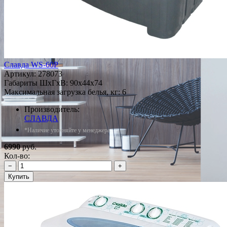
Славда WS-60P
Артикул:
278073
Габариты ШxГxВ: 90x44x74
Максимальная загрузка белья, кг: 6
Производитель:
СЛАВДА
*Наличие уточняйте у менеджера
6990
руб.
Кол-во:
−
+
Купить