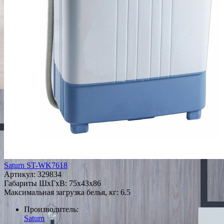
Saturn ST-WK7618
Артикул:
329834
Габариты ШxГxВ: 75x43x86
Максимальная загрузка белья, кг: 6.5
Производитель:
Saturn