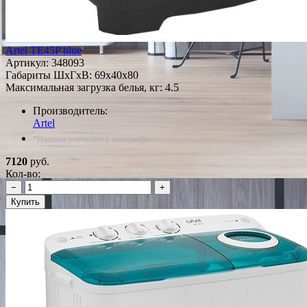
Artel TE45P blue
Артикул:
348093
Габариты ШxГxВ: 69x40x80
Максимальная загрузка белья, кг: 4.5
Производитель:
Artel
*Наличие уточняйте у менеджера
7120
руб.
Кол-во:
−
+
Купить