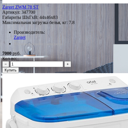
Zarget ZWM 78 ST
Артикул:
347700
Габариты ШxГxВ: 44x46x83
Максимальная загрузка белья, кг: 7.8
Производитель:
Zarget
*Наличие уточняйте у менеджера
7000
руб.
Кол-во:
−
+
Купить