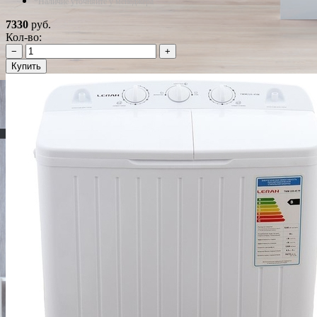
*Наличие уточняйте у менеджера
7330
руб.
Кол-во:
−
+
Купить