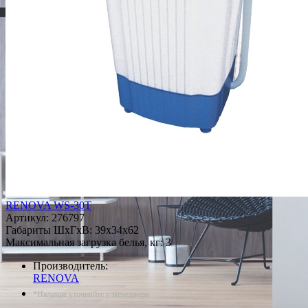
RENOVA WS-30T
Артикул:
276797
Габариты ШxГxВ: 39x34x62
Максимальная загрузка белья, кг: 3
Производитель:
RENOVA
*Наличие уточняйте у менеджера