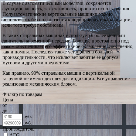
В случае с автоматическими моделями, сохраняется
функциональность, эффективность, простота использования.
Полуавтоматические вертикальные машинки можно
использовать без подключения к водопроводу и канализации,
если того требует обстановка.
В таких стиральных машинах используется более мощный
двигатель на ременной передаче. Большое пространство под
баком обеспечивает его эффективное охлаждение, собственно,
как и помпы. Последняя также установлена большей
производительности, что исключает забитие ее корпуса
мусором и другими предметами.
Как правило, 90% стиральных машин с вертикальной
загрузкой не имеют дисплея для индикации. Все управление
реализовано механическим блоком.
Фильтр по товарам
Цена
от
до
руб.
руб.
Производитель:
AEG