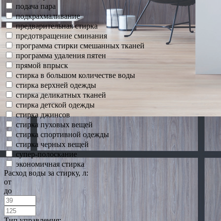
подача пара
подкрахмаливание
предварительная стирка
предотвращение сминания
программа стирки смешанных тканей
программа удаления пятен
прямой впрыск
стирка в большом количестве воды
стирка верхней одежды
стирка деликатных тканей
стирка детской одежды
стирка джинсов
стирка пуховых вещей
стирка спортивной одежды
стирка черных вещей
супер-полоскание
экономичная стирка
Расход воды за стирку, л:
от
до
Тип управления: