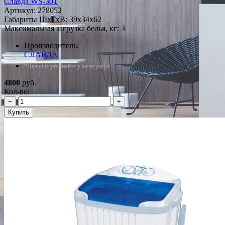
Славда WS-30T
Артикул:
278052
Габариты ШxГxВ: 39x34x62
Максимальная загрузка белья, кг: 3
Производитель:
СЛАВДА
*Наличие уточняйте у менеджера
4800
руб.
Кол-во:
−
+
Купить