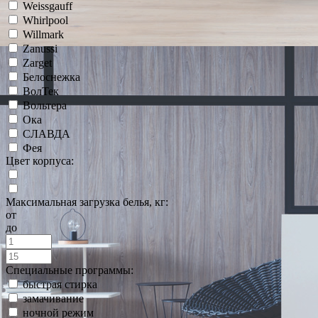
Weissgauff
Whirlpool
Willmark
Zanussi
Zarget
Белоснежка
ВолТек
Вольтера
Ока
СЛАВДА
Фея
Цвет корпуса:
Максимальная загрузка белья, кг:
от
до
Специальные программы:
быстрая стирка
замачивание
ночной режим