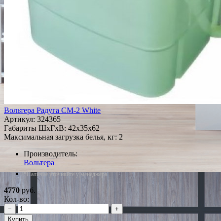
Вольтера Радуга СМ-2 White
Артикул:
324365
Габариты ШxГxВ: 42x35x62
Максимальная загрузка белья, кг: 2
Производитель:
Вольтера
*Наличие уточняйте у менеджера
4770
руб.
Кол-во:
−
+
Купить