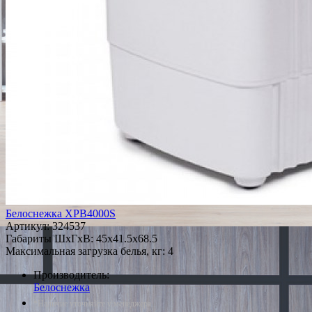
Белоснежка XPB4000S
Артикул:
324537
Габариты ШxГxВ: 45x41.5x68.5
Максимальная загрузка белья, кг: 4
Производитель:
Белоснежка
*Наличие уточняйте у менеджера