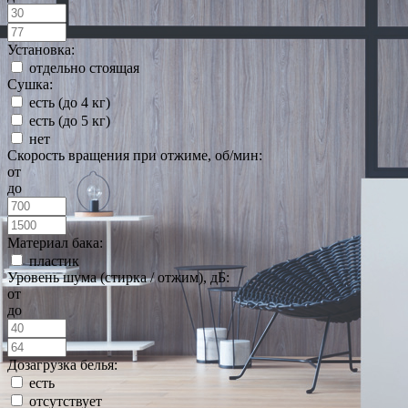
Установка:
отдельно стоящая
Сушка:
есть (до 4 кг)
есть (до 5 кг)
нет
Скорость вращения при отжиме, об/мин:
от
до
Материал бака:
пластик
Уровень шума (стирка / отжим), дБ:
от
до
Дозагрузка белья:
есть
отсутствует