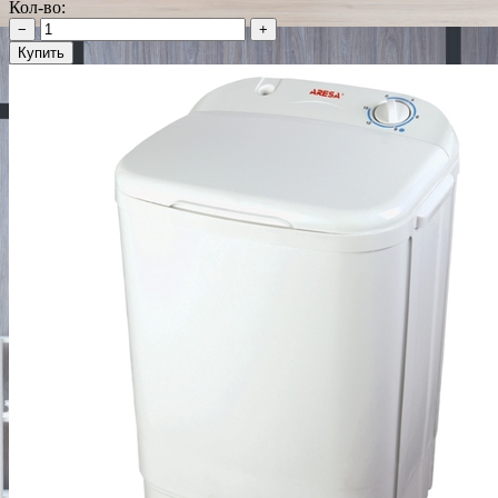
Кол-во:
−
+
Купить