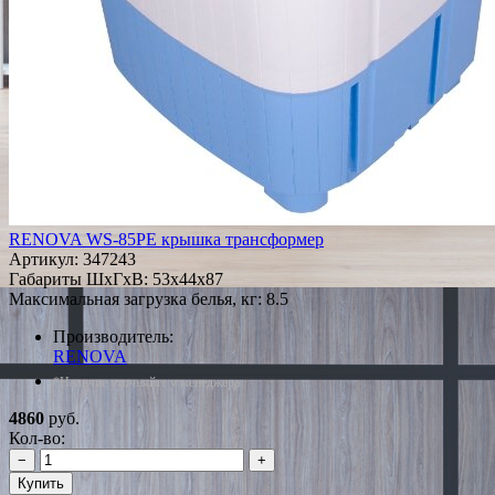
RENOVA WS-85PE крышка трансформер
Артикул:
347243
Габариты ШxГxВ: 53x44x87
Максимальная загрузка белья, кг: 8.5
Производитель:
RENOVA
*Наличие уточняйте у менеджера
4860
руб.
Кол-во:
−
+
Купить