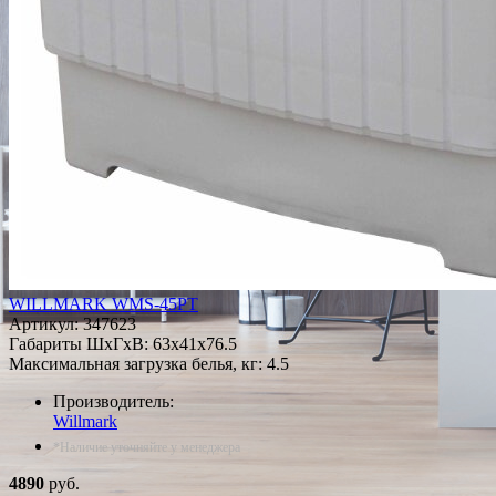
WILLMARK WMS-45PT
Артикул:
347623
Габариты ШxГxВ: 63x41x76.5
Максимальная загрузка белья, кг: 4.5
Производитель:
Willmark
*Наличие уточняйте у менеджера
4890
руб.