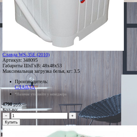
Славда WS-35E (2010)
Артикул:
348095
Габариты ШxГxВ: 48x48x53
Максимальная загрузка белья, кг: 3.5
Производитель:
СЛАВДА
*Наличие уточняйте у менеджера
4790
руб.
Кол-во:
−
+
Купить