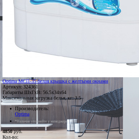
Optima МСП-35 белая крышка с желтыми окнами
Артикул:
324361
Габариты ШxГxВ: 56.5x34x64
Максимальная загрузка белья, кг: 3.5
Производитель:
Optima
*Наличие уточняйте у менеджера
4850
руб.
Кол-во: