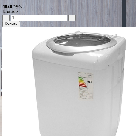
4820
руб.
Кол-во:
−
+
Купить