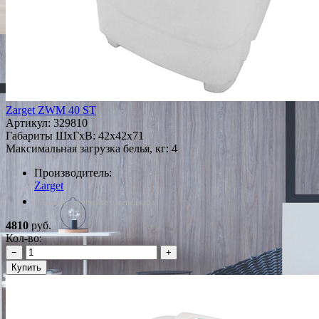
Zarget ZWM 40 ST
Артикул:
329810
Габариты ШxГxВ: 42x42x71
Максимальная загрузка белья, кг: 4
Производитель:
Zarget
*Наличие уточняйте у менеджера
4810
руб.
Кол-во:
−
+
Купить