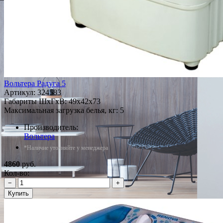
Вольтера Радуга 5
Артикул:
324583
Габариты ШxГxВ: 49x42x73
Максимальная загрузка белья, кг: 5
Производитель:
Вольтера
*Наличие уточняйте у менеджера
4860
руб.
Кол-во:
−
+
Купить