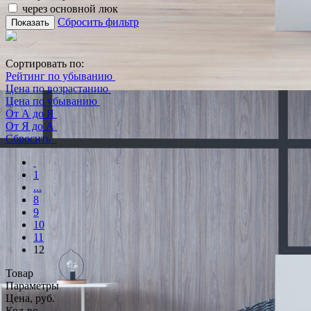
через основной люк
Сбросить фильтр
Показать
Сортировать по:
Рейтинг по убыванию
Цена по возрастанию
Цена по убыванию
От А до Я
От Я до А
Сбросить
1
...
8
9
10
11
12
Товар
Параметры
Цена, руб.
Кол-во