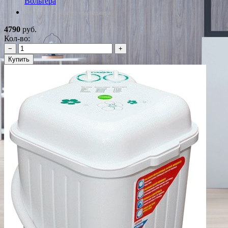
Вольтера
*Наличие уточняйте у менеджера
4790
руб.
Кол-во:
−
+
Купить