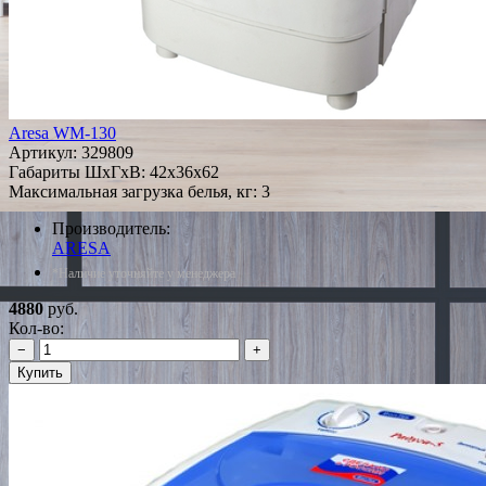
Aresa WM-130
Артикул:
329809
Габариты ШxГxВ: 42x36x62
Максимальная загрузка белья, кг: 3
Производитель:
ARESA
*Наличие уточняйте у менеджера
4880
руб.
Кол-во:
−
+
Купить