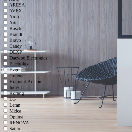
ARESA
AVEX
Ardo
Artel
Bosch
Brandt
Bravo
Candy
DEXP
Daewoo Electronics
Electrolux
Evgo
Gorenje
Hotpoint-Ariston
Indesit
Korting
LG
Leran
Midea
Optima
RENOVA
Saturn