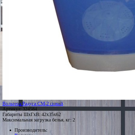
Вольтера Радуга СМ-2 синий
Артикул:
324584
Габариты ШxГxВ: 42x35x62
Максимальная загрузка белья, кг: 2
Производитель: