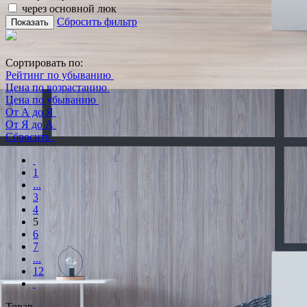
через основной люк
Сбросить фильтр
Показать
Сортировать по:
Рейтинг по убыванию
Цена по возрастанию
Цена по убыванию
От А до Я
От Я до А
Сбросить
1
...
3
4
5
6
7
...
12
Товар