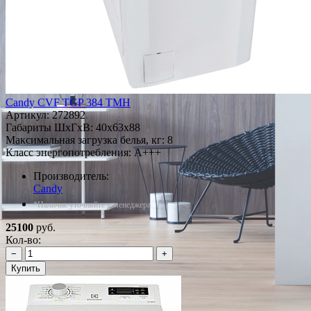
Candy CVF TGP 384 TMH
Артикул:
272892
Габариты ШxГxВ: 40x63x88
Максимальная загрузка белья, кг: 8
Класс энергопотребления: A+++
Производитель:
Candy
*Наличие уточняйте у менеджера
25100
руб.
Кол-во:
−
+
Купить