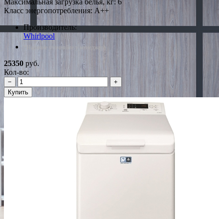
Максимальная загрузка белья, кг: 6
Класс энергопотребления: A++
Производитель:
Whirlpool
*Наличие уточняйте у менеджера
25350
руб.
Кол-во:
−
+
Купить