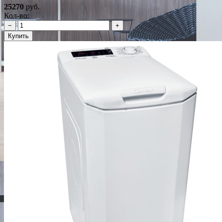
25270
руб.
Кол-во:
−
+
Купить