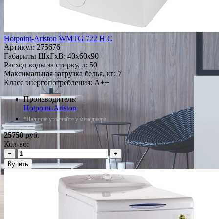
Hotpoint-Ariston WMTG 722 H C
Артикул:
275676
Габариты ШxГxВ: 40x60x90
Расход воды за стирку, л: 50
Максимальная загрузка белья, кг: 7
Класс энергопотребления: A++
Производитель:
Hotpoint-Ariston
*Наличие уточняйте у менеджера
25750
руб.
Кол-во:
−
+
Купить