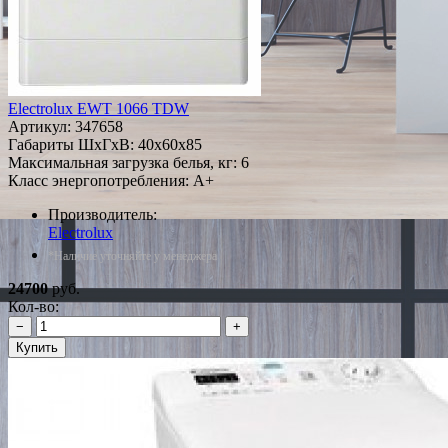
Electrolux EWT 1066 TDW
Артикул:
347658
Габариты ШxГxВ: 40x60x85
Максимальная загрузка белья, кг: 6
Класс энергопотребления: A+
Производитель:
Electrolux
*Наличие уточняйте у менеджера
24700
руб.
Кол-во:
−
+
Купить