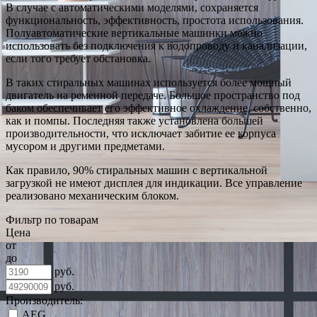
В случае с автоматическими моделями, сохраняется
функциональность, эффективность, простота использования.
Полуавтоматические вертикальные машинки можно
использовать без подключения к водопроводу и канализации,
если того требует обстановка.
В таких стиральных машинах используется более мощный
двигатель на ременной передаче. Большое пространство под
баком обеспечивает его эффективное охлаждение, собственно,
как и помпы. Последняя также установлена большей
производительности, что исключает забитие ее корпуса
мусором и другими предметами.
Как правило, 90% стиральных машин с вертикальной
загрузкой не имеют дисплея для индикации. Все управление
реализовано механическим блоком.
Фильтр по товарам
Цена
от
до
руб.
руб.
Производитель:
AEG