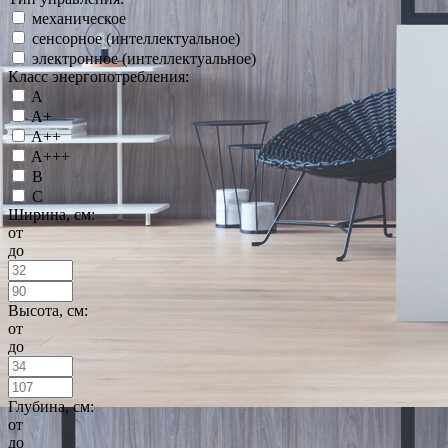
механическое
сенсорное (интеллектуальное)
электронное (интеллектуальное)
Класс энергопотребления:
A
A+
A++
A+++
B
C
Ширина, см:
от
до
Высота, см:
от
до
Глубина, см:
от
до