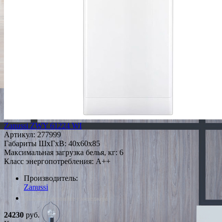
Zanussi ZWY 61224 WI
Артикул:
277999
Габариты ШxГxВ: 40x60x85
Максимальная загрузка белья, кг: 6
Класс энергопотребления: A++
Производитель:
Zanussi
*Наличие уточняйте у менеджера
24230
руб.