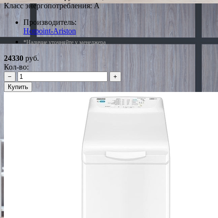
Класс энергопотребления: A
Производитель:
Hotpoint-Ariston
*Наличие уточняйте у менеджера
24330
руб.
Кол-во:
−
+
Купить