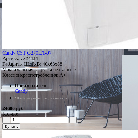
Candy CST G270L/1-07
Артикул:
324434
Габариты ШxГxВ: 40x63x88
Максимальная загрузка белья, кг: 7
Класс энергопотребления: A++
Производитель:
Candy
*Наличие уточняйте у менеджера
24600
руб.
Кол-во:
−
+
Купить