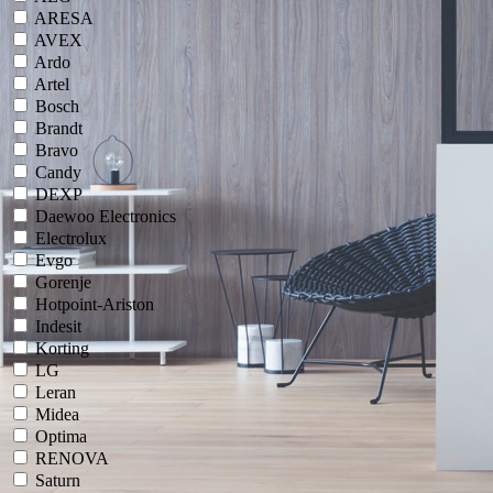
ARESA
AVEX
Ardo
Artel
Bosch
Brandt
Bravo
Candy
DEXP
Daewoo Electronics
Electrolux
Evgo
Gorenje
Hotpoint-Ariston
Indesit
Korting
LG
Leran
Midea
Optima
RENOVA
Saturn