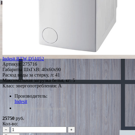
Indesit BTW D51052
Артикул:
275716
Габариты ШxГxВ: 40x60x90
Расход воды за стирку, л: 41
Максимальная загрузка белья, кг: 5
Класс энергопотребления: A
Производитель:
Indesit
*Наличие уточняйте у менеджера
25750
руб.
Кол-во:
−
+