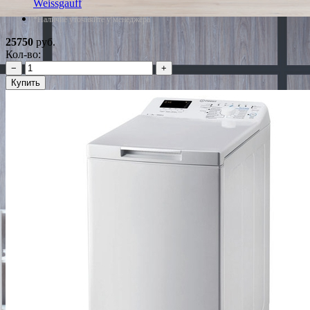
Weissgauff
*Наличие уточняйте у менеджера
25750
руб.
Кол-во:
−
+
Купить