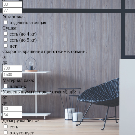
Установка:
отдельно стоящая
Сушка:
есть (до 4 кг)
есть (до 5 кг)
нет
Скорость вращения при отжиме, об/мин:
от
до
Материал бака:
пластик
Уровень шума (стирка / отжим), дБ:
от
до
Дозагрузка белья:
есть
отсутствует