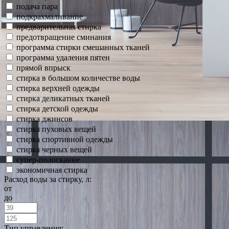
подача пара
подкрахмаливание
предварительная стирка
предотвращение сминания
программа стирки смешанных тканей
программа удаления пятен
прямой впрыск
стирка в большом количестве воды
стирка верхней одежды
стирка деликатных тканей
стирка детской одежды
стирка джинсов
стирка пуховых вещей
стирка спортивной одежды
стирка черных вещей
супер-полоскание
экономичная стирка
Расход воды за стирку, л:
от
до
Тип управления: