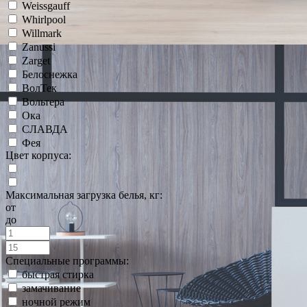
Weissgauff
Whirlpool
Willmark
Zanussi
Zarget
Белоснежка
ВолТек
Вольтера
Ока
СЛАВДА
Фея
Цвет корпуса:
Максимальная загрузка белья, кг:
от
до
Специальные программы:
быстрая стирка
замачивание
ночной режим