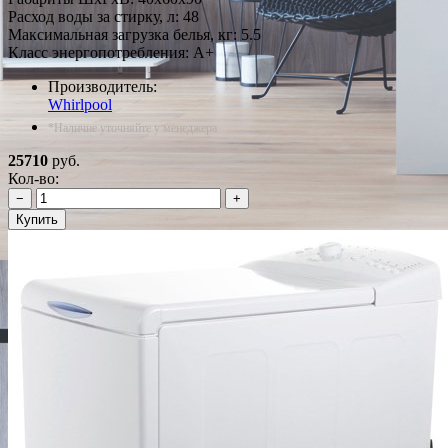
Расход воды за стирку, л: 48
Максимальная загрузка белья, кг: 5.5
Класс энергопотребления: A+
Производитель:
Whirlpool
*Наличие уточняйте у менеджера
25710
руб.
Кол-во:
−
+
Купить