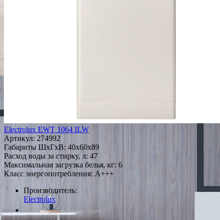
Electrolux EWT 1064 ILW
Артикул:
274992
Габариты ШxГxВ: 40x60x89
Расход воды за стирку, л: 47
Максимальная загрузка белья, кг: 6
Класс энергопотребления: A+++
Производитель:
Electrolux
*Наличие уточняйте у менеджера