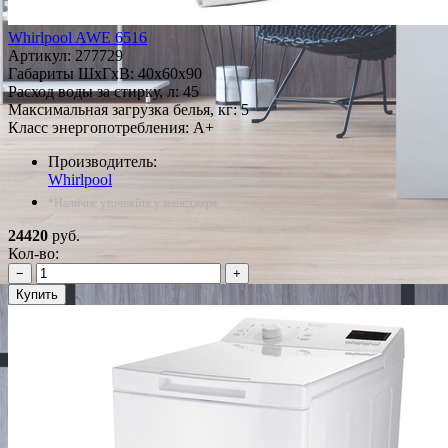
Whirlpool AWE 6516
Артикул:
277729
Габариты ШxГxВ: 40x60x90
Расход воды за стирку, л: 45
Максимальная загрузка белья, кг: 5
Класс энергопотребления: A+
Производитель:
Whirlpool
*Наличие уточняйте у менеджера
24420
руб.
Кол-во:
−
+
Купить