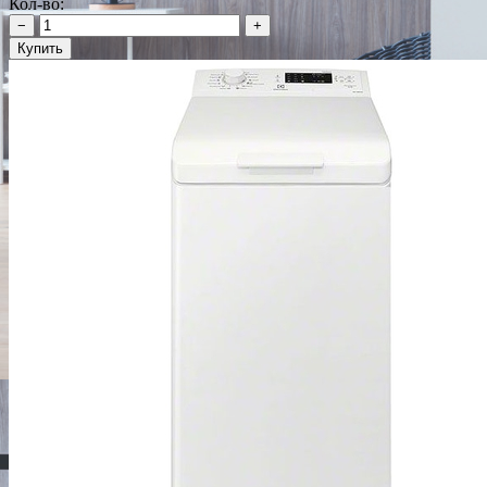
Кол-во:
−
+
Купить