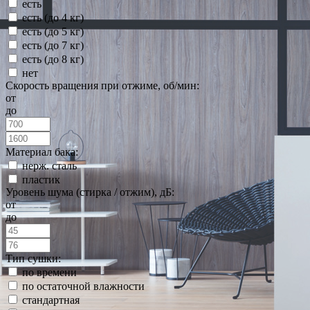
есть
есть (до 4 кг)
есть (до 5 кг)
есть (до 7 кг)
есть (до 8 кг)
нет
Скорость вращения при отжиме, об/мин:
от
до
Материал бака:
нерж. сталь
пластик
Уровень шума (стирка / отжим), дБ:
от
до
Тип сушки:
по времени
по остаточной влажности
стандартная