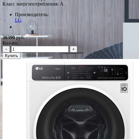
Класс энергопотребления: A
Производитель:
LG
*Наличие уточняйте у менеджера
30390
руб.
Кол-во:
−
+
Купить