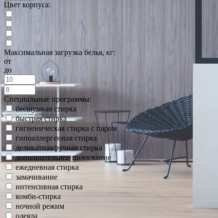
Цвет корпуса:
Максимальная загрузка белья, кг:
от
до
Специальные программы:
бесшумная стирка
быстрая стирка
гигиеническая стирка с паром
гипоаллергенная стирка
деликатная/ручная стирка
дополнительное полоскание
ежедневная стирка
замачивание
интенсивная стирка
комби-стирка
ночной режим
одеяла