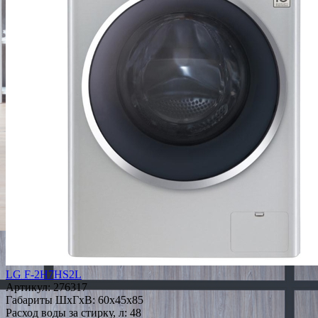
LG F-2H7HS2L
Артикул:
276317
Габариты ШxГxВ: 60x45x85
Расход воды за стирку, л: 48