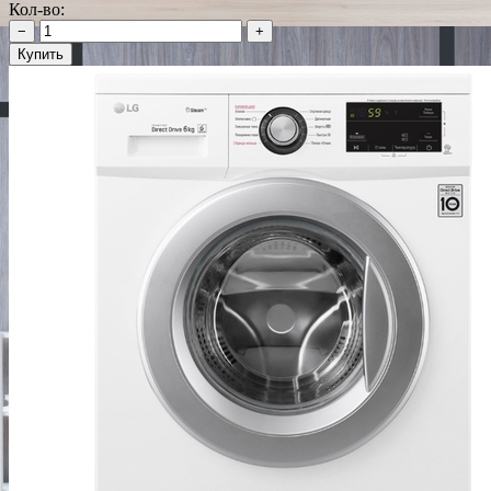
Кол-во:
−
+
Купить