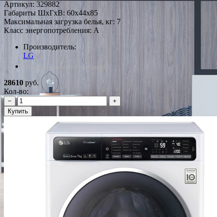
Артикул:
329882
Габариты ШxГxВ: 60x44x85
Максимальная загрузка белья, кг: 7
Класс энергопотребления: A
Производитель:
LG
*Наличие уточняйте у менеджера
28610
руб.
Кол-во:
−
+
Купить