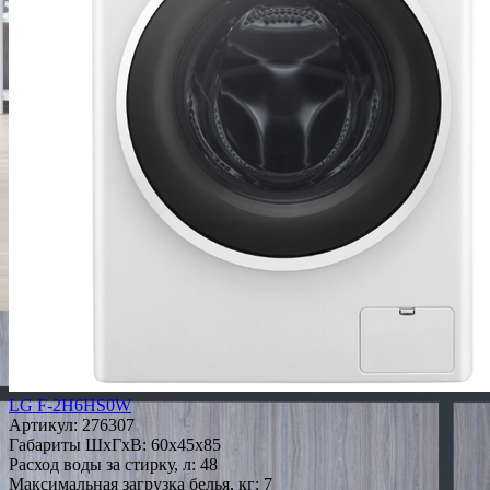
LG F-2H6HS0W
Артикул:
276307
Габариты ШxГxВ: 60x45x85
Расход воды за стирку, л: 48
Максимальная загрузка белья, кг: 7