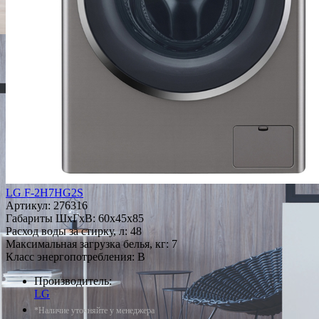
LG F-2H7HG2S
Артикул:
276316
Габариты ШxГxВ: 60x45x85
Расход воды за стирку, л: 48
Максимальная загрузка белья, кг: 7
Класс энергопотребления: B
Производитель:
LG
*Наличие уточняйте у менеджера