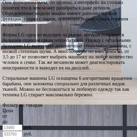
Они функциональны, бесшумны, а интерфейс на столько
понятен что в нем может разобраться даже ребенок.
Определенные модели машин имеют дополнительные
функции: стирка с паром, освежение паром, сушка горячим
воздухом.
Фирма LG одна из ведущих на рынке, которая пользуется
большим спросом среди потребителей. Наряду с остальными
брэндами LG выпускает долговечные стиральные машины, с
низкой степенью шума. А многообразие по вместимости, от
3,5 до 17 кг позволяет выбрать машинку на любое количество
человек в семье. Так же механизм может диагностировать
неисправности и выводит их на дисплей.
Стиральные машины LG оснащены 6 алгоритмами вращения
барабана, они заложены специально для различных видов
тканей. Можно не беспокоиться за любимую одежду так как
техника LG стирает максимально бережно.
Фильтр по товарам
Цена
от
до
руб.
руб.