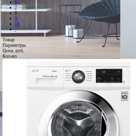
6
7
8
9
10
Товар
Параметры
Цена, руб.
Кол-во