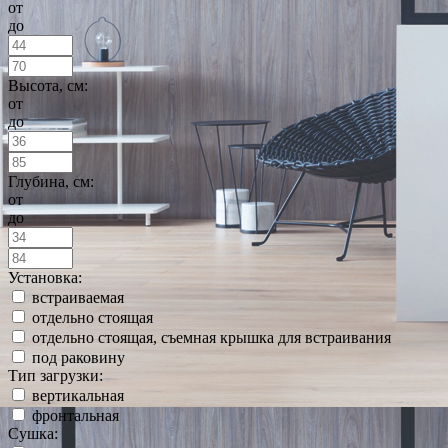
от
до
Высота, см:
от
до
Глубина, см:
от
до
Установка:
встраиваемая
отдельно стоящая
отдельно стоящая, съемная крышка для встраивания
под раковину
Тип загрузки:
вертикальная
фронтальная
Сушка: