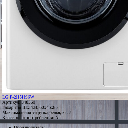
LG F-2H5HS6W
Артикул:
348360
Габариты ШxГxВ: 60x45x85
Максимальная загрузка белья, кг: 7
Класс энергопотребления: A
Производитель: