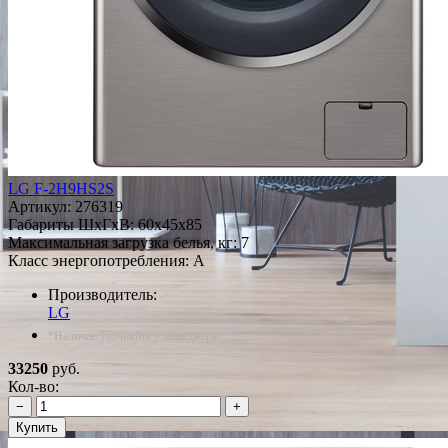
LG F-2H9HS2S
Артикул:
276319
Габариты ШxГxВ: 60x45x85
Максимальная загрузка белья, кг: 7
Класс энергопотребления: A
Производитель:
LG
*Наличие уточняйте у менеджера
33250
руб.
Кол-во:
−
+
Купить