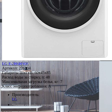
LG F-2H6HS0E
Артикул:
276304
Габариты ШxГxВ: 60x45x85
Расход воды за стирку, л: 48
Максимальная загрузка белья, кг: 7
Класс энергопотребления: A
Производитель:
LG
*Наличие уточняйте у менеджера