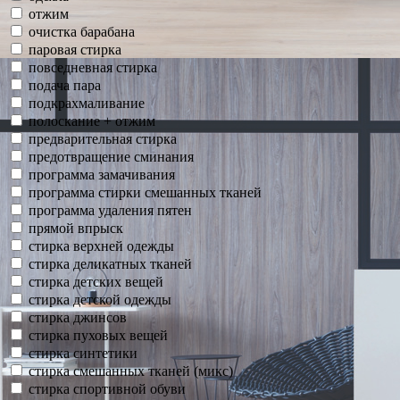
отжим
очистка барабана
паровая стирка
повседневная стирка
подача пара
подкрахмаливание
полоскание + отжим
предварительная стирка
предотвращение сминания
программа замачивания
программа стирки смешанных тканей
программа удаления пятен
прямой впрыск
стирка верхней одежды
стирка деликатных тканей
стирка детских вещей
стирка детской одежды
стирка джинсов
стирка пуховых вещей
стирка синтетики
стирка смешанных тканей (микс)
стирка спортивной обуви