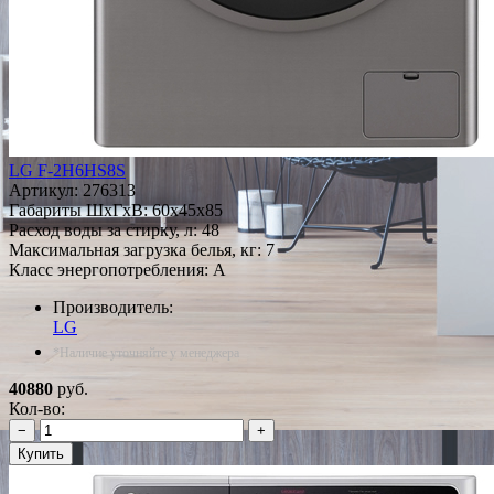
LG F-2H6HS8S
Артикул:
276313
Габариты ШxГxВ: 60x45x85
Расход воды за стирку, л: 48
Максимальная загрузка белья, кг: 7
Класс энергопотребления: A
Производитель:
LG
*Наличие уточняйте у менеджера
40880
руб.
Кол-во:
−
+
Купить