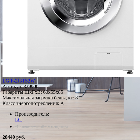
LG F-2J3TS2W
Артикул:
329900
Габариты ШxГxВ: 60x55x85
Максимальная загрузка белья, кг: 8
Класс энергопотребления: A
Производитель:
LG
*Наличие уточняйте у менеджера
28440
руб.