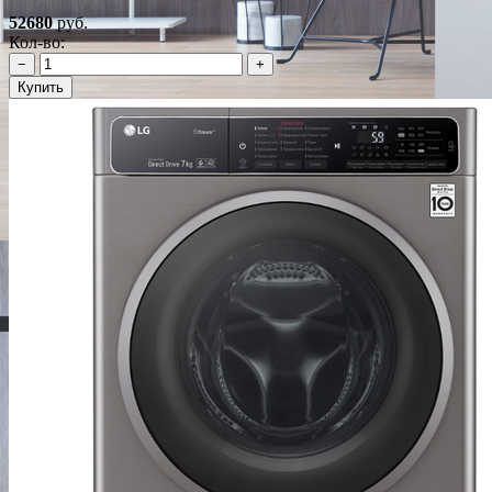
52680
руб.
Кол-во:
−
+
Купить