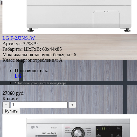
LG F-2J3NS1W
Артикул:
329879
Габариты ШxГxВ: 60x44x85
Максимальная загрузка белья, кг: 6
Класс энергопотребления: A
Производитель:
LG
*Наличие уточняйте у менеджера
27860
руб.
Кол-во:
−
+
Купить