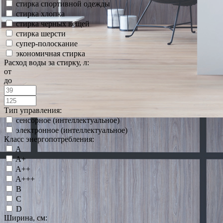
стирка спортивной одежды
стирка хлопка
стирка черных вещей
стирка шерсти
супер-полоскание
экономичная стирка
Расход воды за стирку, л:
от
до
Тип управления:
сенсорное (интеллектуальное)
электронное (интеллектуальное)
Класс энергопотребления:
A
A+
A++
A+++
B
C
D
Ширина, см: