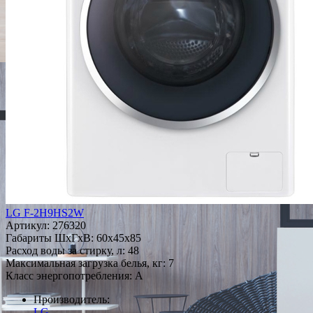
LG F-2H9HS2W
Артикул:
276320
Габариты ШxГxВ: 60x45x85
Расход воды за стирку, л: 48
Максимальная загрузка белья, кг: 7
Класс энергопотребления: A
Производитель:
LG