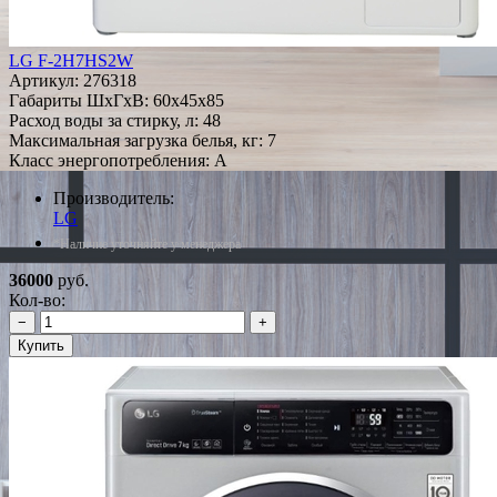
LG F-2H7HS2W
Артикул:
276318
Габариты ШxГxВ: 60x45x85
Расход воды за стирку, л: 48
Максимальная загрузка белья, кг: 7
Класс энергопотребления: A
Производитель:
LG
*Наличие уточняйте у менеджера
36000
руб.
Кол-во:
−
+
Купить