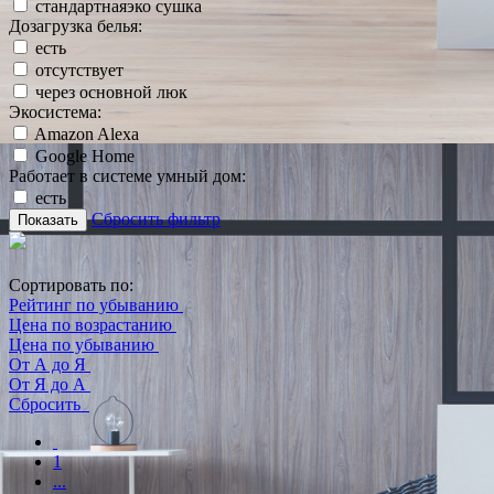
стандартнаяэко сушка
Дозагрузка белья:
есть
отсутствует
через основной люк
Экосистема:
Amazon Alexa
Google Home
Работает в системе умный дом:
есть
Сбросить фильтр
Показать
Сортировать по:
Рейтинг по убыванию
Цена по возрастанию
Цена по убыванию
От А до Я
От Я до А
Сбросить
1
...