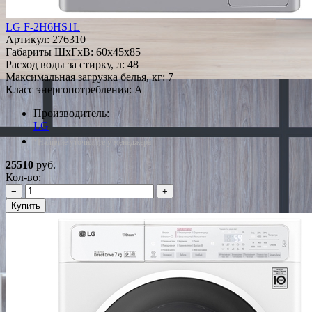
LG F-2H6HS1L
Артикул:
276310
Габариты ШxГxВ: 60x45x85
Расход воды за стирку, л: 48
Максимальная загрузка белья, кг: 7
Класс энергопотребления: A
Производитель:
LG
*Наличие уточняйте у менеджера
25510
руб.
Кол-во:
−
+
Купить