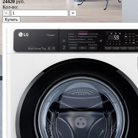
24420
руб.
Кол-во:
−
+
Купить