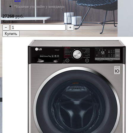
*Наличие уточняйте у менеджера
27260
руб.
Кол-во:
−
+
Купить