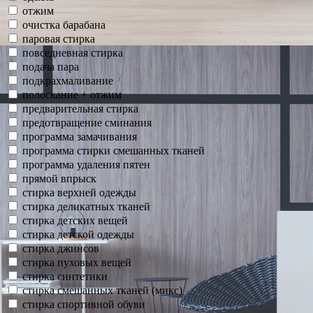
отжим
очистка барабана
паровая стирка
повседневная стирка
подача пара
подкрахмаливание
полоскание + отжим
предварительная стирка
предотвращение сминания
программа замачивания
программа стирки смешанных тканей
программа удаления пятен
прямой впрыск
стирка верхней одежды
стирка деликатных тканей
стирка детских вещей
стирка детской одежды
стирка джинсов
стирка пуховых вещей
стирка синтетики
стирка смешанных тканей (микс)
стирка спортивной обуви