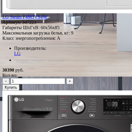
LG Steam F4M5VS4W
Артикул:
347223
Габариты ШxГxВ: 60x56x85
Максимальная загрузка белья, кг: 9
Класс энергопотребления: A
Производитель:
LG
*Наличие уточняйте у менеджера
30390
руб.
Кол-во:
−
+
Купить