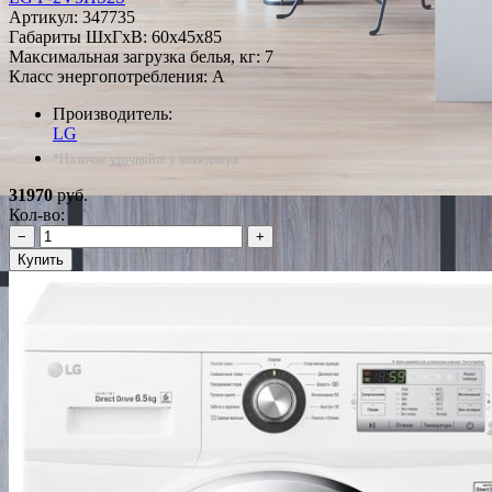
Артикул:
347735
Габариты ШxГxВ: 60x45x85
Максимальная загрузка белья, кг: 7
Класс энергопотребления: A
Производитель:
LG
*Наличие уточняйте у менеджера
31970
руб.
Кол-во:
−
+
Купить