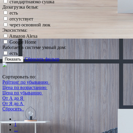
стандартнаяэко сушка
Дозагрузка белья:
есть
отсутствует
через основной люк
Экосистема:
Amazon Alexa
Google Home
Работает в системе умный дом:
есть
Сбросить фильтр
Показать
Сортировать по:
Рейтинг по убыванию
Цена по возрастанию
Цена по убыванию
От А до Я
От Я до А
Сбросить
1
...