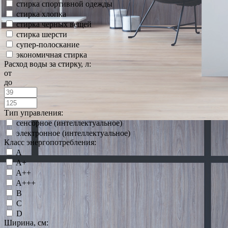
стирка спортивной одежды
стирка хлопка
стирка черных вещей
стирка шерсти
супер-полоскание
экономичная стирка
Расход воды за стирку, л:
от
до
Тип управления:
сенсорное (интеллектуальное)
электронное (интеллектуальное)
Класс энергопотребления:
A
A+
A++
A+++
B
C
D
Ширина, см: