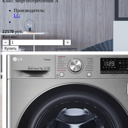
Класс энергопотребления: A
Производитель:
LG
*Наличие уточняйте у менеджера
22570
руб.
Кол-во:
−
+
Купить