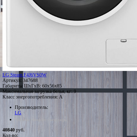
LG Steam F4J6VS0W
Артикул:
347688
Габариты ШxГxВ: 60x56x85
Максимальная загрузка белья, кг: 9
Класс энергопотребления: A
Производитель:
LG
*Наличие уточняйте у менеджера
40840
руб.
Кол-во: