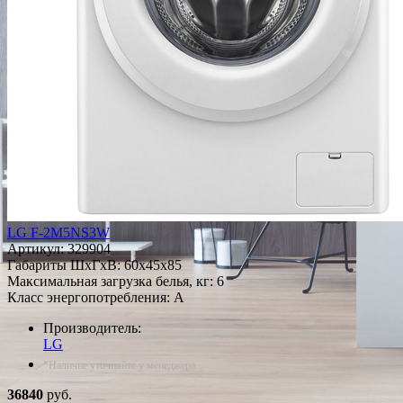
LG F-2M5NS3W
Артикул:
329904
Габариты ШxГxВ: 60x45x85
Максимальная загрузка белья, кг: 6
Класс энергопотребления: A
Производитель:
LG
*Наличие уточняйте у менеджера
36840
руб.