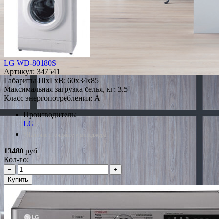
LG WD-80180S
Артикул:
347541
Габариты ШxГxВ: 60x34x85
Максимальная загрузка белья, кг: 3.5
Класс энергопотребления: A
Производитель:
LG
*Наличие уточняйте у менеджера
13480
руб.
Кол-во:
−
+
Купить