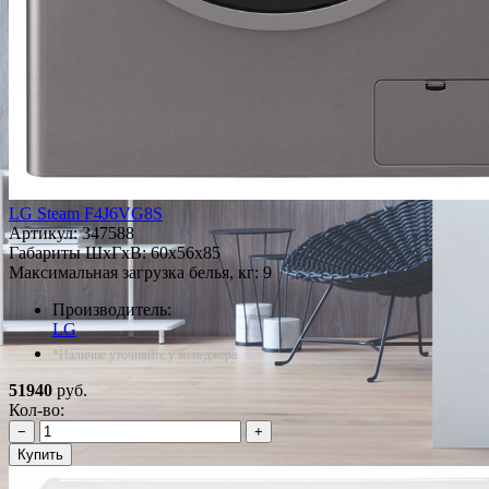
LG Steam F4J6VG8S
Артикул:
347588
Габариты ШxГxВ: 60x56x85
Максимальная загрузка белья, кг: 9
Производитель:
LG
*Наличие уточняйте у менеджера
51940
руб.
Кол-во:
−
+
Купить