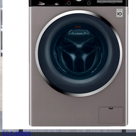
LG F-4J9JS2S