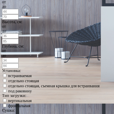
от
до
Высота, см:
от
до
Глубина, см:
от
до
Установка:
встраиваемая
отдельно стоящая
отдельно стоящая, съемная крышка для встраивания
под раковину
Тип загрузки:
вертикальная
фронтальная
Сушка: