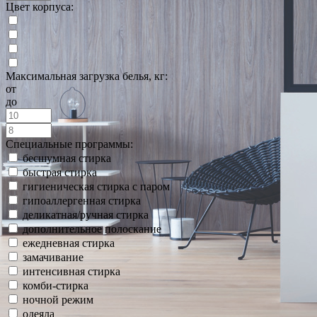
Цвет корпуса:
Максимальная загрузка белья, кг:
от
до
Специальные программы:
бесшумная стирка
быстрая стирка
гигиеническая стирка с паром
гипоаллергенная стирка
деликатная/ручная стирка
дополнительное полоскание
ежедневная стирка
замачивание
интенсивная стирка
комби-стирка
ночной режим
одеяла