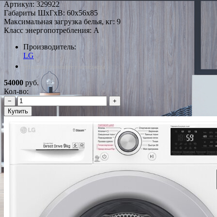
Артикул:
329922
Габариты ШxГxВ: 60x56x85
Максимальная загрузка белья, кг: 9
Класс энергопотребления: A
Производитель:
LG
*Наличие уточняйте у менеджера
54000
руб.
Кол-во:
−
+
Купить