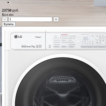
*Наличие уточняйте у менеджера
23750
руб.
Кол-во:
−
+
Купить