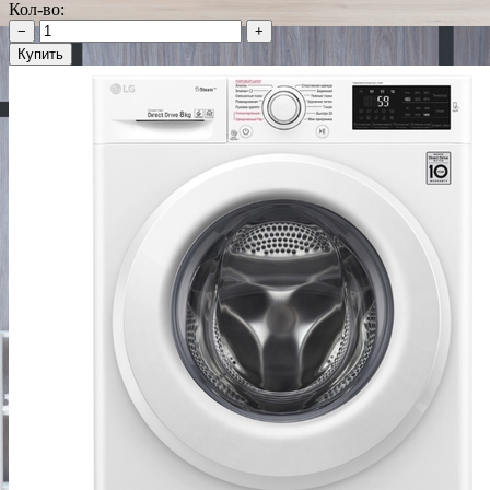
Кол-во:
−
+
Купить