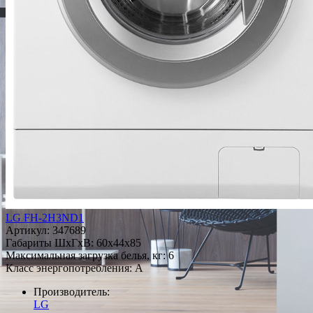
LG FH-2H3ND1
Артикул:
347689
Габариты ШxГxВ: 60x44x85
Максимальная загрузка белья, кг: 6
Класс энергопотребления: A
Производитель:
LG