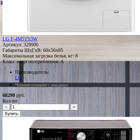
LG F-4M5TS3W
Артикул:
329906
Габариты ШxГxВ: 60x56x85
Максимальная загрузка белья, кг: 8
Класс энергопотребления: A
Производитель:
LG
*Наличие уточняйте у менеджера
68290
руб.
Кол-во:
−
+
Купить