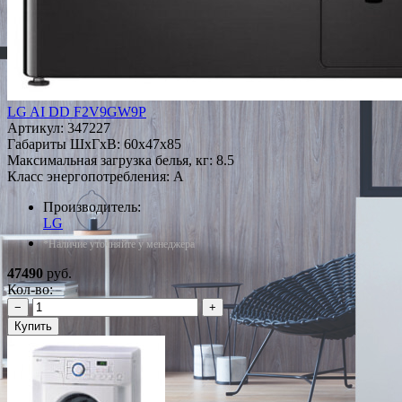
LG AI DD F2V9GW9P
Артикул:
347227
Габариты ШxГxВ: 60x47x85
Максимальная загрузка белья, кг: 8.5
Класс энергопотребления: A
Производитель:
LG
*Наличие уточняйте у менеджера
47490
руб.
Кол-во:
−
+
Купить