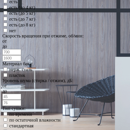
есть
есть (до 4 кг)
есть (до 5 кг)
есть (до 7 кг)
есть (до 8 кг)
нет
Скорость вращения при отжиме, об/мин:
от
до
Материал бака:
нерж. сталь
пластик
Уровень шума (стирка / отжим), дБ:
от
до
Тип сушки:
по времени
по остаточной влажности
стандартная