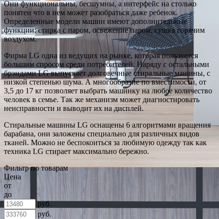
Они функциональны, бесшумны, а интерфейс на столько
понятен что в нем может разобраться даже ребенок.
Определенные модели машин имеют дополнительные
функции: стирка с паром, освежение паром, сушка горячим
воздухом.
Фирма LG одна из ведущих на рынке, которая пользуется
большим спросом среди потребителей. Наряду с остальными
брэндами LG выпускает долговечные стиральные машины, с
низкой степенью шума. А многообразие по вместимости, от
3,5 до 17 кг позволяет выбрать машинку на любое количество
человек в семье. Так же механизм может диагностировать
неисправности и выводит их на дисплей.
Стиральные машины LG оснащены 6 алгоритмами вращения
барабана, они заложены специально для различных видов
тканей. Можно не беспокоиться за любимую одежду так как
техника LG стирает максимально бережно.
Фильтр по товарам
Цена
от
до
руб.
руб.