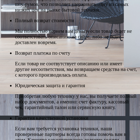
шоу-румов, что позволяет удерживать одну из самых
низких цен на рынке бытовой техники.
Полный возврат стоимости
Мы полностью вернем вам деньги если товар будет не
соответстовать описанию на сайте, либо не будет
доставлен вовремя.
Возврат платежа по счету
Если товар не соотвутствует описанию или имеет
другие несоответствия, мы возвращаем средства на счет,
с которого производилась оплата.
Юридическая защита и гарантия
Приобретая любую технику у нас, вы получаете полный
набор документов, а именно: счет фактуру, кассовый
чек, гарантийный талон или сервисную книгу.
Гарантия качественной установки
Если вам требуется установка техники, наши
проверенные партнеры всегда готовы помочь вам в
этом. Качество гарантированно долгими годами