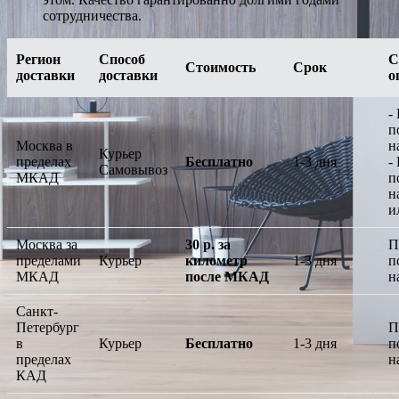
сотрудничества.
Регион
Способ
С
Стоимость
Срок
доставки
доставки
о
-
п
Москва в
н
Курьер
пределах
Бесплатно
1-3 дня
-
Самовывоз
МКАД
п
н
и
Москва за
30 р. за
П
пределами
Курьер
километр
1-3 дня
п
МКАД
после МКАД
н
Санкт-
Петербург
П
в
Курьер
Бесплатно
1-3 дня
п
пределах
н
КАД