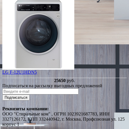
LG F-12U1HDN5
25650
руб.
Подписаться на рассылку выгодных предложений
Подписаться
Реквизиты компании:
ООО "Стиральные ком" , ОГРН 1023921687783, ИНН
3327126172, КПП 332440942, г. Москва, Профсоюзная ул. 125
корпус 1