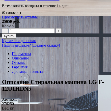
Возможность возврата в течение 14 дней
(0 голосов)
Просмотреть отзывы
25650
руб.
Кол-во:
−
+
Купить
Купить в один клик
Нашли дешевле? Сделаем скидку!
Параметры
Описание
Отзывы
Гарантия
Доставка и оплата
Описание Стиральная машина LG F-
12U1HDN5
Артикул
276250
Вес, кг