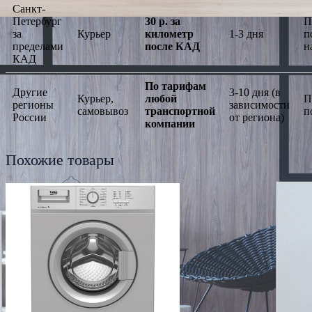
Санкт-
Петербург
30 р. за
П
за
Курьер
километр
1-3 дня
п
пределами
после КАД
н
КАД
По тарифам
Другие
3-10 дня (в
Курьер,
любой
П
регионы
зависимости
самовывоз
транспортной
п
России
от региона)
компании
Похожие товары