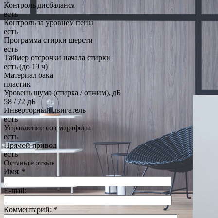
Контроль дисбаланса
есть
Контроль за уровнем пены
есть
Программа стирки шерсти
есть
Таймер отсрочки начала стирки
есть (до 19 ч)
Материал бака
пластик
Уровень шума (стирка / отжим), дБ
58 / 72 дБ
Инверторный двигатель
есть
Управление со смартфона
есть
Прямой привод
есть
Оставьте отзыв
Имя:
*
E-mail:
Комментарий:
*