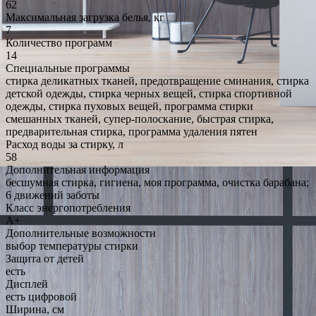
62
Максимальная загрузка белья, кг
7
Количество программ
14
Специальные программы
стирка деликатных тканей, предотвращение сминания, стирка
детской одежды, стирка черных вещей, стирка спортивной
одежды, стирка пуховых вещей, программа стирки
смешанных тканей, супер-полоскание, быстрая стирка,
предварительная стирка, программа удаления пятен
Расход воды за стирку, л
58
Дополнительная информация
бесшумная стирка, гигиена, моя программа, очистка барабана;
6 движений заботы
Класс энергопотребления
A+
Дополнительные возможности
выбор температуры стирки
Защита от детей
есть
Дисплей
есть цифровой
Ширина, см