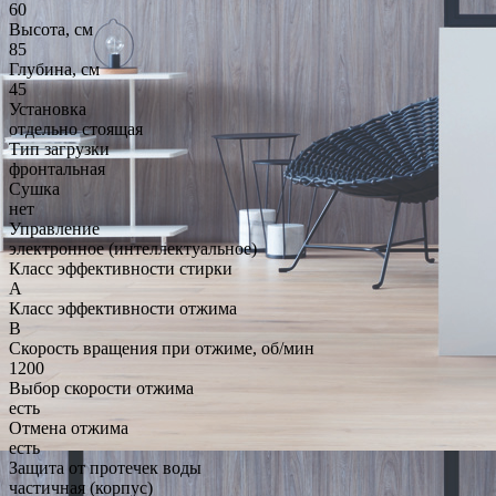
60
Высота, см
85
Глубина, см
45
Установка
отдельно стоящая
Тип загрузки
фронтальная
Сушка
нет
Управление
электронное (интеллектуальное)
Класс эффективности стирки
A
Класс эффективности отжима
B
Скорость вращения при отжиме, об/мин
1200
Выбор скорости отжима
есть
Отмена отжима
есть
Защита от протечек воды
частичная (корпус)