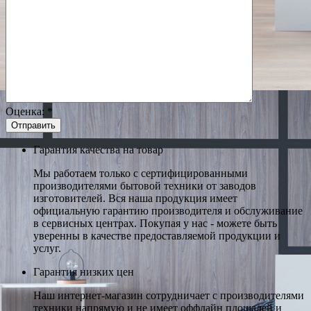
Оценка:
*
Гарантия качества на товар
Мы работаем только с сертифицированными
производителями бытовой техники от заводов
изготовителей. Вся наша продукция имеет
официальную гарантию производителя и обслуживание
в сервисных центрах. Покупая у нас - можете быть
уверенны в качестве предоставляемой продукции и
услуг.
Гарантия низких цен
Наш интернет-магазин сотрудничает с производителями
техники напрямую и не имеет оффлайн площадей и