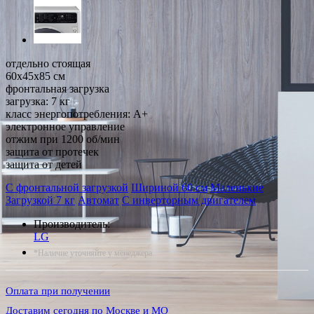
отдельно стоящая
60x45x85 см
фронтальная загрузка
загрузка: 7 кг
класс энергопотребления: A+
электронное управление
отжим при 1200 об/мин
защита от протечек
защита от детей
С фронтальной загрузкой
Шириной 60 см
Маленькие
Загрузкой 7 кг
Автомат
С инверторным двигателем
Производитель:
LG
*Наличие уточняйте у менеджера
Оплата при получении
Доставим сегодня по Москве и МО