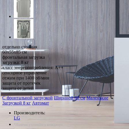
отдельно стоящая
60x55x85 см
фронтальная загрузка
загрузка: 8 кг
класс энергопотребления: A++
сенсорное управление
отжим при 1400 об/мин
защита от протечек
защита от детей
С фронтальной загрузкой
Шириной 60 см
Маленькие
Загрузкой 8 кг
Автомат
Производитель:
LG
*Наличие уточняйте у менеджера