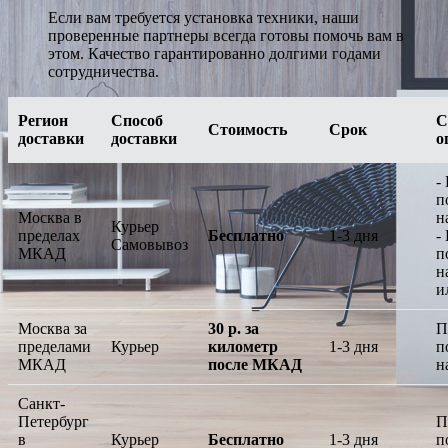
Если вам требуется установка техники, наши
проверенные партнеры всегда готовы помочь вам в
этом. Качество гарантированно долгими годами
сотрудничества.
Регион
Способ
С
Стоимость
Срок
доставки
доставки
о
-
п
Москва в
н
Курьер
пределах
Бесплатно
1-3 дня
-
Самовывоз
МКАД
п
н
и
Москва за
30 р. за
П
пределами
Курьер
километр
1-3 дня
п
МКАД
после МКАД
н
Санкт-
Петербург
П
в
Курьер
Бесплатно
1-3 дня
п