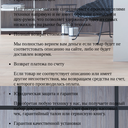
Наш интернет-магазин сотрудничает с производителями
техники напрямую и не имеет оффлайн площадей и
шоу-румов, что позволяет удерживать одну из самых
низких цен на рынке бытовой техники.
Полный возврат стоимости
Мы полностью вернем вам деньги если товар будет не
соответстовать описанию на сайте, либо не будет
доставлен вовремя.
Возврат платежа по счету
Если товар не соотвутствует описанию или имеет
другие несоответствия, мы возвращаем средства на счет,
с которого производилась оплата.
Юридическая защита и гарантия
Приобретая любую технику у нас, вы получаете полный
набор документов, а именно: счет фактуру, кассовый
чек, гарантийный талон или сервисную книгу.
Гарантия качественной установки