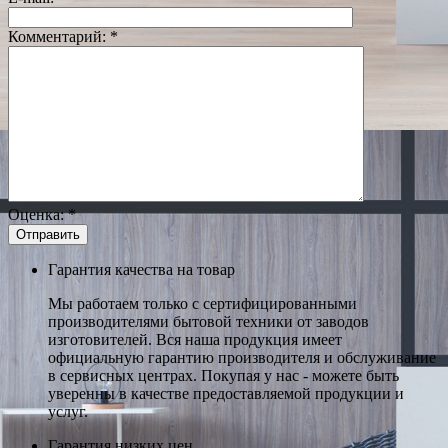
Комментарий:
*
Оценка:
*
Гарантия качества на товар
Мы работаем только с сертифицированными
производителями бытовой техники от заводов
изготовителей. Вся наша продукция имеет
официальную гарантию производителя и обслуживание
в сервисных центрах. Покупая у нас - можете быть
уверенны в качестве предоставляемой продукции и
услуг.
Гарантия низких цен