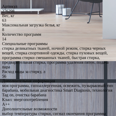
Артикул
276298
Вес, кг
63
Максимальная загрузка белья, кг
8
Количество программ
14
Специальные программы
стирка деликатных тканей, ночной режим, стирка черных
вещей, стирка спортивной одежды, стирка пуховых вещей,
программа стирки смешанных тканей, быстрая стирка,
предварительная стирка, программа удаления пятен, подача
пара
Расход воды за стирку, л
56
Дополнительная информация
моя программа, гипоаллергенная, освежить, пузырьковый тип
барабана, мобильная диагностика Smart Diagnosis, технология
Tag on, очистка барабана
Класс энергопотребления
A++
Дополнительные возможности
выбор температуры стирки, сигнал окончания программы