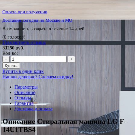
Оплата при получении
Доставим сегодня по Москве и МО
Возможность возврата в течение 14 дней
(0 голосов)
Просмотреть отзывы
33250
руб.
Кол-во:
−
+
Купить
Купить в один клик
Нашли дешевле? Сделаем скидку!
Параметры
Описание
Отзывы
Гарантия
Доставка и оплата
Описание Стиральная машина LG F-
14U1TBS4