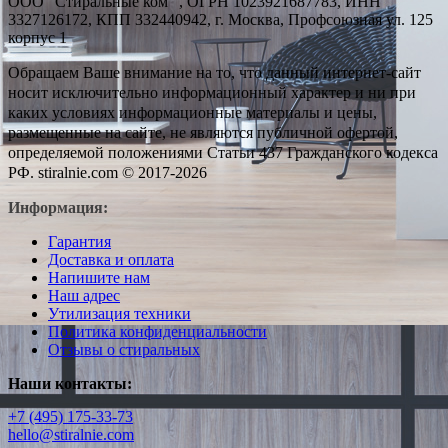
ООО "Стиральные ком" , ОГРН 1023921687783, ИНН
3327126172, КПП 332440942, г. Москва, Профсоюзная ул. 125
корпус 1
Обращаем Ваше внимание на то, что данный интернет-сайт
носит исключительно информационный характер и ни при
каких условиях информационные материалы и цены,
размещенные на сайте, не являются публичной офертой,
определяемой положениями Статьи 437 Гражданского кодекса
РФ. stiralnie.com © 2017-2026
Информация:
Гарантия
Доставка и оплата
Напишите нам
Наш адрес
Утилизация техники
Политика конфиденциальности
Отзывы о стиральных
Наши контакты:
+7 (495) 175-33-73
hello@stiralnie.com