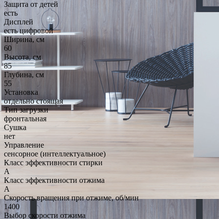
Защита от детей
есть
Дисплей
есть цифровой
Ширина, см
60
Высота, см
85
Глубина, см
55
Установка
отдельно стоящая
Тип загрузки
фронтальная
Сушка
нет
Управление
сенсорное (интеллектуальное)
Класс эффективности стирки
A
Класс эффективности отжима
A
Скорость вращения при отжиме, об/мин
1400
Выбор скорости отжима