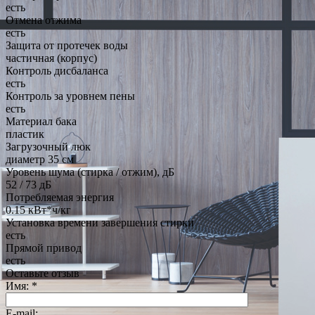
есть
Отмена отжима
есть
Защита от протечек воды
частичная (корпус)
Контроль дисбаланса
есть
Контроль за уровнем пены
есть
Материал бака
пластик
Загрузочный люк
диаметр 35 см
Уровень шума (стирка / отжим), дБ
52 / 73 дБ
Потребляемая энергия
0.15 кВт*ч/кг
Установка времени завершения стирки
есть
Прямой привод
есть
Оставьте отзыв
Имя:
*
E-mail: