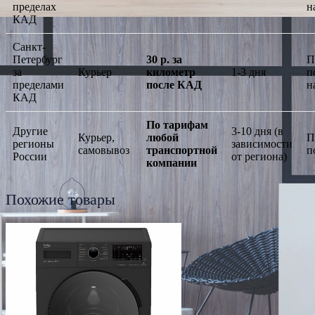
пределах
н
КАД
Санкт-
Петербург
30 р. за
П
за
Курьер
километр
1-3 дня
п
пределами
после КАД
н
КАД
По тарифам
Другие
3-10 дня (в
Курьер,
любой
П
регионы
зависимости
самовывоз
транспортной
п
России
от региона)
компании
Похожие товары