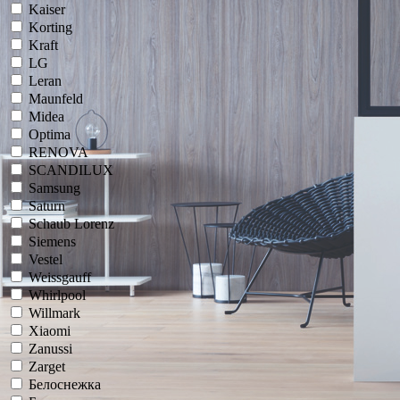
Kaiser
Korting
Kraft
LG
Leran
Maunfeld
Midea
Optima
RENOVA
SCANDILUX
Samsung
Saturn
Schaub Lorenz
Siemens
Vestel
Weissgauff
Whirlpool
Willmark
Xiaomi
Zanussi
Zarget
Белоснежка