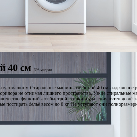
й 40 см
393 модели
льную машину. Стиральные машины глубиной 40 см - идеальное 
коридора не отнимая лишнего пространства. Узкие стиральные 
оличество функций - от быстрой стирки и удаления пятен до лё
е постирать бельё весом до 8 кг. Не уступают они полноразмерн