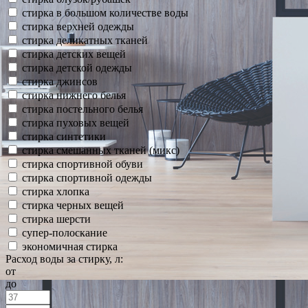
стирка в большом количестве воды
стирка верхней одежды
стирка деликатных тканей
стирка детских вещей
стирка детской одежды
стирка джинсов
стирка нижнего белья
стирка постельного белья
стирка пуховых вещей
стирка синтетики
стирка смешанных тканей (микс)
стирка спортивной обуви
стирка спортивной одежды
стирка хлопка
стирка черных вещей
стирка шерсти
супер-полоскание
экономичная стирка
Расход воды за стирку, л:
от
до