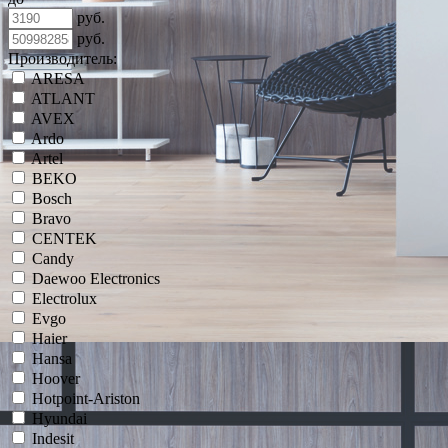
руб.
руб.
Производитель:
ARESA
ATLANT
AVEX
Ardo
Artel
BEKO
Bosch
Bravo
CENTEK
Candy
Daewoo Electronics
Electrolux
Evgo
Haier
Hansa
Hoover
Hotpoint-Ariston
Hyundai
Indesit