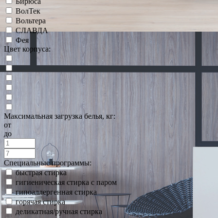
Бирюса
ВолТек
Вольтера
СЛАВДА
Фея
Цвет корпуса:
Максимальная загрузка белья, кг:
от
до
Специальные программы:
быстрая стирка
гигиеническая стирка с паром
гипоаллергенная стирка
горячая стирка
деликатная/ручная стирка