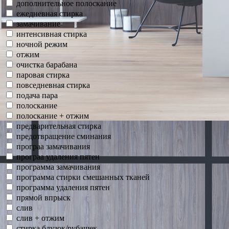
дополнительное полоскание
ежедневная стирка
замачивание
интенсивная стирка
ночной режим
отжим
очистка барабана
паровая стирка
повседневная стирка
подача пара
полоскание
полоскание + отжим
предварительная стирка
предотвращение сминания
програа замачивания
програа удаления пятен
программа замачивания
программа стирки смешанных тканей
программа удаления пятен
прямой впрыск
слив
слив + отжим
стирка блузок/рубашек