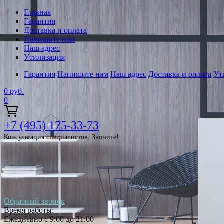
Главная
Гарантия
Доставка и оплата
Напишите нам
Наш адрес
Утилизация
Гарантия
Напишите нам
Наш адрес
Доставка и оплата
Ут
0
руб.
0
+7 (495) 175-33-73
Консультация специалистов. Звоните!
Обратный звонок
Время работы:
Ежедневно с 9:00 до 21:00