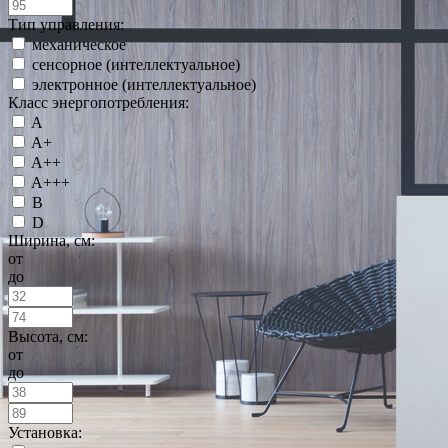
Тип управления:
механическое
сенсорное (интеллектуальное)
электронное (интеллектуальное)
Класс энергопотребления:
A
A+
A++
A+++
B
D
Ширина, см:
от
до
Высота, см:
от
до
Установка: