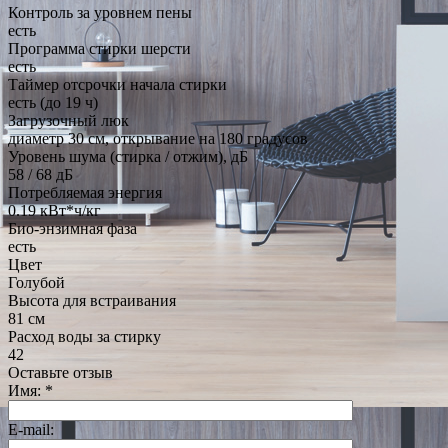
Контроль за уровнем пены
есть
Программа стирки шерсти
есть
Таймер отсрочки начала стирки
есть (до 19 ч)
Загрузочный люк
диаметр 30 см, открывание на 180 градусов
Уровень шума (стирка / отжим), дБ
58 / 68 дБ
Потребляемая энергия
0.19 кВт*ч/кг
Био-энзимная фаза
есть
Цвет
Голубой
Высота для встраивания
81 см
Расход воды за стирку
42
Оставьте отзыв
Имя:
*
E-mail: