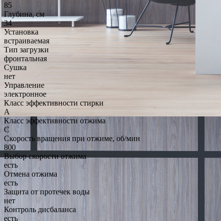
85
Глубина, см
34
Установка
встраиваемая
Тип загрузки
фронтальная
Сушка
нет
Управление
электронное
Класс эффективности стирки
A
Класс эффективности отжима
C
Скорость вращения при отжиме, об/мин
800
Выбор скорости отжима
есть
Отмена отжима
есть
Защита от протечек воды
нет
Контроль дисбаланса
есть