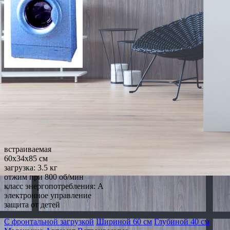
встраиваемая
60x34x85 см
загрузка: 3.5 кг
отжим при 800 об/мин
класс энергопотребления: A
электронное управление
защита от детей
С фронтальной загрузкой
Шириной 60 см
Глубиной 40 см