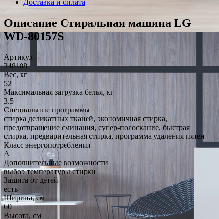
Доставка и оплата
Описание Стиральная машина LG
WD-80157S
Артикул
348188
Вес, кг
52
Максимальная загрузка белья, кг
3.5
Специальные программы
стирка деликатных тканей, экономичная стирка,
предотвращение сминания, супер-полоскание, быстрая
стирка, предварительная стирка, программа удаления пятен
Класс энергопотребления
A
Дополнительные возможности
выбор температуры стирки
Защита от детей
есть
Ширина, см
60
Высота, см