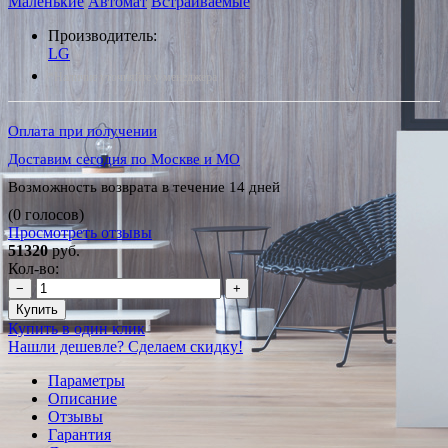
Маленькие
Автомат
Встраиваемые
Производитель:
LG
*Наличие уточняйте у менеджера
Оплата при получении
Доставим сегодня по Москве и МО
Возможность возврата в течение 14 дней
(0 голосов)
Просмотреть отзывы
51320
руб.
Кол-во:
−
+
Купить
Купить в один клик
Нашли дешевле? Сделаем скидку!
Параметры
Описание
Отзывы
Гарантия