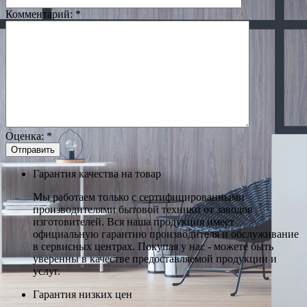
Комментарий:
*
Оценка:
*
Гарантия качества на товар
Мы работаем только с сертифицированными
производителями бытовой техники от заводов
изготовителей. Вся наша продукция имеет
официальную гарантию производителя и обслуживание
в сервисных центрах. Покупая у нас - можете быть
уверенны в качестве предоставляемой продукции и
услуг.
Гарантия низких цен