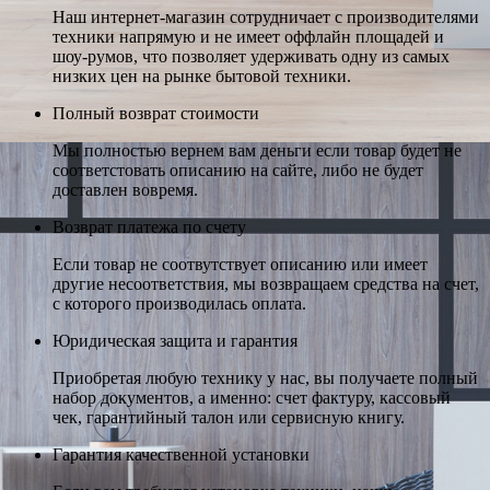
Наш интернет-магазин сотрудничает с производителями
техники напрямую и не имеет оффлайн площадей и
шоу-румов, что позволяет удерживать одну из самых
низких цен на рынке бытовой техники.
Полный возврат стоимости
Мы полностью вернем вам деньги если товар будет не
соответстовать описанию на сайте, либо не будет
доставлен вовремя.
Возврат платежа по счету
Если товар не соотвутствует описанию или имеет
другие несоответствия, мы возвращаем средства на счет,
с которого производилась оплата.
Юридическая защита и гарантия
Приобретая любую технику у нас, вы получаете полный
набор документов, а именно: счет фактуру, кассовый
чек, гарантийный талон или сервисную книгу.
Гарантия качественной установки