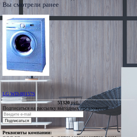
Вы смотрели ранее
LG WD-80157S
51320
руб.
Подписаться на рассылку выгодных предложений
Подписаться
Реквизиты компании: