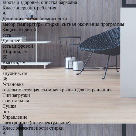
забота о здоровье, очистка барабана
Класс энергопотребления
A
Дополнительные возможности
выбор температуры стирки, сигнал окончания программы
Защита от детей
есть
Дисплей
есть цифровой
Ширина, см
60
Высота, см
85
Глубина, см
36
Установка
отдельно стоящая, съемная крышка для встраивания
Тип загрузки
фронтальная
Сушка
нет
Управление
электронное (интеллектуальное)
Класс эффективности стирки
A