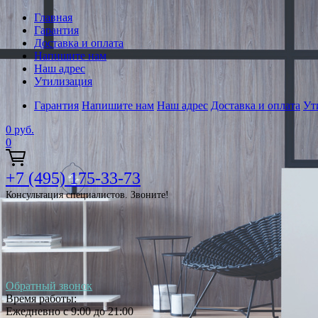
Главная
Гарантия
Доставка и оплата
Напишите нам
Наш адрес
Утилизация
Гарантия
Напишите нам
Наш адрес
Доставка и оплата
Ут
0
руб.
0
+7 (495) 175-33-73
Консультация специалистов. Звоните!
Обратный звонок
Время работы:
Ежедневно с 9:00 до 21:00