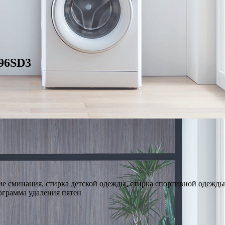
96SD3
ие сминания, стирка детской одежды, стирка спортивной одежд
рограмма удаления пятен