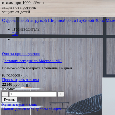
отжим при 1000 об/мин
защита от протечек
защита от детей
С фронтальной загрузкой
Шириной 60 см
Глубиной 40 см
Мале
Производитель:
LG
*Наличие уточняйте у менеджера
Оплата при получении
Доставим сегодня по Москве и МО
Возможность возврата в течение 14 дней
(0 голосов)
Просмотреть отзывы
22140
руб.
Кол-во:
−
+
Купить
Купить в один клик
Нашли дешевле? Сделаем скидку!