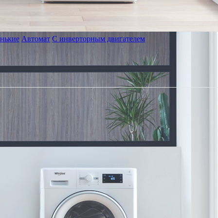
нькие
Автомат
С инверторным двигателем