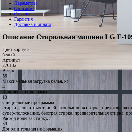
Параметры
Описание
Отзывы
Гарантия
Доставка и оплата
Описание Стиральная машина LG F-10
Цвет корпуса
белый
Артикул
276132
Вес, кг
56
Максимальная загрузка белья, кг
4
Количество программ
13
Специальные программы
стирка деликатных тканей, экономичная стирка, предотвращен
супер-полоскание, быстрая стирка, предварительная стирка, п
Расход воды за стирку, л
39
Дополнительная информация