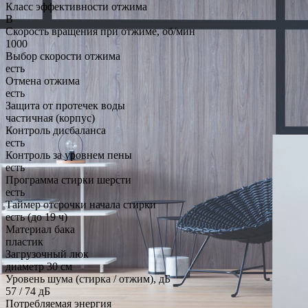
Класс эффективности отжима
B
Скорость вращения при отжиме, об/мин
1000
Выбор скорости отжима
есть
Отмена отжима
есть
Защита от протечек воды
частичная (корпус)
Контроль дисбаланса
есть
Контроль за уровнем пены
есть
Программа стирки шерсти
есть
Таймер отсрочки начала стирки
есть (до 19 ч)
Материал бака
пластик
Загрузочный люк
диаметр 30 см
Уровень шума (стирка / отжим), дБ
57 / 74 дБ
Потребляемая энергия